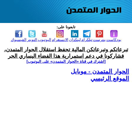
تابعونا على:
بودكاست
بنترست
تيلكرام
لينكدإن
الانستغرام
اليوتيوب
التويتر
الفيسبوك
تبرعاتكم وتبرعاتكن المالية تحفظ استقلال الحوار المتمدن،
فشاركونا في دعم استمرارية هذا الفضاء اليساري الحر
[اشترك في قناة ‫«الحوار المتمدن» على اليوتيوب]
الحوار المتمدن - موبايل
الموقع الرئيسي