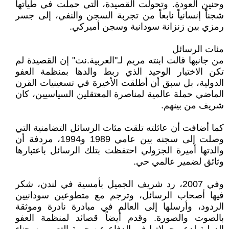
وحنين العودة. وتحولت القصيدة، التي حملت في طياتها
شجناً إنسانياً نابعاً من تجربة السجن والنفي، إلى جسر
رمزي بين زنزانة سودانية وسجن أميركي.
مئات الرسائل
من جانبها قالت ابنته مريم لـ"العربية.نت" إن القصيدة لم
تكن الاختيار الوحيد الذي ربط والدها بمنظمة العفو
الدولية، بل سبق أن أطلقت الأخيرة في تسعينيات القرن
الماضي حملة عالمية لمناصرة المعتقلين السياسيين، كان
شريف من بينهم.
كما أضافت أن عائلته تلقت مئات الرسائل التضامنية التي
وصلت إلى سجنه بين عامي 1989 و1994، مردفة أن
والدتها أميرة الجزولي احتفظت بتلك الرسائل باعتبارها
وثائق لضمير عالمي حي.
وفي 2007، رد شريف الجميل بأمسية في لندن، شكر
فيها أصحاب الرسائل، وترجم مع متطوعين سودانيين
الردود، وأرسلها إلى العالم في مبادرة نادرة وموثقة
بالصوت والصورة. وقدم أيضاً قصائد لمنظمة العفو