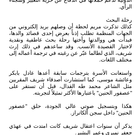
الدولية لدعم حملاتها في الدفاع عن حرية التعبير وسجناء
الرأي.
رحلة البحث
كذلك تذكرت مريم لحظة أن وصلهم بريد إلكتروني من
الجهات المنظمة تطلب إذناً بعرض إحدى قصائد والدها،
فبدأت هي ووالدتها وأختها رحلة بحث عاطفية ونقدية
لاختيار القصيدة الأنسب. وقد ساعدهم في ذلك إرث
شريف، الذي لطالما عبّر عن رغبته في ترجمة أعماله إلى
مختلف اللغات.
واستعانت الأسرة بترجمات سابقة أعدها عادل بابكر
وعائشة موسى، كما استشارت أصدقاء شريف المقربين
مثل الشاعر محمد طه القدال، قبل أن تستقر على
"عصفور الحنين" باعتبارها الأكثر تمثيلاً لتجربته.
هكذا وبتسجيل صوتي عالي الجودة، حلق "عصفور
الحنين" داخل سجن ألكاتراز.
يذكر أن سنوات اعتقال شريف كانت امتدت في عهدَي
جعفر نميري وعمر البشير.