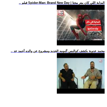
.. فيلم Spider-Man: Brand New Day | البداية اللي كان بيتر محتا
.. محمد عدوية يكشف كواليس ألبومه الجديد ومشروع عن والده أحمد عد