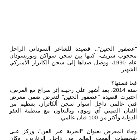
"عصفور الحنين".. قصيدة للشاعر السوداني الراحل
محجوب شريف، كتبها ﺑﻴﻦ ﺳﺠﻦ ﺳﻮﺍﻛﻦ ﻭﺑﻮﺭﺗﺴﻮﺩﺍﻥ
عام 1990، ووصل صداها إلى سجن ألكاتراز الأميركي
الشهير.
فما قصتها؟
سنة 2014، بعد أشهر على رحيله إثر صراع مع المرض،
اختيرت قصيدة "عصفور الحنين" لتعرض ضمن معرض
فني عالمي داخل أسوار سجن ألكاتراز، بتنظيم من
الفنان الصيني آي ويوي، وبالتعاون مع منظمة العفو
الدولية وأكثر من 100 فنان عالمي.
وجاء المعرض بعنوان "الحرية عبر الفن"، وركز على
شخصيات ألهمت العالم من داخل الزنازين، وكان