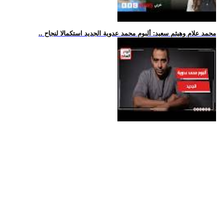
.. محمد علام وهيثم سعيد: ألبوم محمد عدوية الجديد استكمالا لنجاح