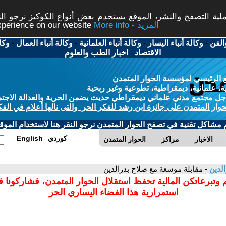
ة التصفح والنشر، الموقع يستخدم بعض أنواع الكوكيز نرجو النق
More info - المزيد
experience on our website
الفن
-
وكالة أنباء اليسار
-
وكالة أنباء العلمانية
-
وكالة أنباء العمال
-
وكا
الاقتصاد
-
اخبار الطب والعلوم
 الرئيسي لمؤسسة الحوار المتمدن
، علمانية، ديمقراطية، تطوعية وغير ربحية
ل مجتمع مدني علماني ديمقراطي حديث يضمن الحرية والعدالة الاجتم
حوار المتمدن على جائزة ابن رشد للفكر الحر والتى نالها أعلام في الفك
م مشاكل تقنية في تصفح الحوار المتمدن نرجو النقر هنا لاستخدام الموقع
كوردي
English
الاخبار
مراكز
الحوار المتمدن
الدين
- مقابلة موسعة مع صلاح بدرالدين
 وتبرعاتكن المالية تحفظ استقلال الحوار المتمدن، فشاركونا 
استمرارية هذا الفضاء اليساري الحر