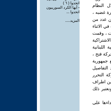
اتحدوا ( ٦ )
ل النظام
-
أيها الكرد السورييون
اتحدوا ...
رة غضبه ،
ية مشتركة من عدد من
المزيد.....
ي الاثناء
وت ، وقمت
لاشتراكية
اللبنانية
ركة فتح ،
ع جمهورية
التفاصيل
ة التحرر
بين اطراف
نعتبر ذلك
اءها على