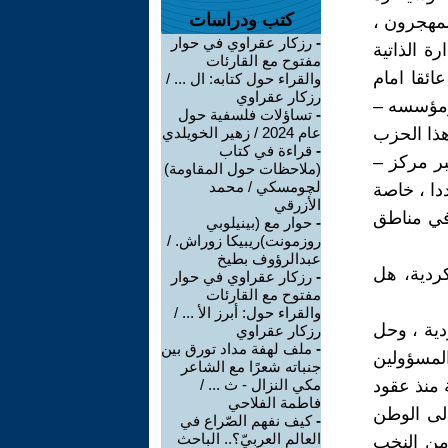
كتب ودراسات
المهجرون ،
-
رزكار عقراوي في حوار
ة الذاتية
مفتوح مع القارئات
ئقا امام
والقراء حول كتابه: ال ... /
رزكار عقراوي
 ومؤسسه –
-
تساؤلات فلسفية حول
هذا الحزب
عام 2024 / زهير الخويلدي
-
قراءة في كتاب
بر مركز –
(ملاحظات حول المقاومة)
لچومسكي / محمد
دا ، خاصة
الأزرقي
 في مناطق
-
حوار مع (بينيلوبي
روزمونت)ريبيكا زوراش. /
عبدالرؤوف بطيخ
كردية، هل
-
رزكار عقراوي في حوار
مفتوح مع القارئات
والقراء حول: أبرز الأ ... /
ردية ، وحل
رزكار عقراوي
-
ملف لهفة مداد تورق بين
المسؤولين
جنباته شعرًا مع الشاعر
 منذ عقود
مكي النزال - ث ... /
فاطمة الفلاحي
الى الوطن
-
كيف نفهم الصّراع في
العالم العربيّ؟.. الباحث
 من النخب