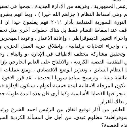
رئيس الجمهورية ، وفريقه من الإدارة الجديدة ، نجحوا في تحق
هم وهي اسقاط النظام ( جزاهم الله خيرا ) ، وبما انهم يعتبر
من صلب الثورة السورية المندلعة بآذار ٢٠١١ فهم يعلم
توقف عند اسقاط النظام فقط بل هناك خطوات أخرى مثل تحقي
، واجراء التغيير الديموقراطي ، وإعادة الاعمار ، وعودة المهجرين
 ، واجراء انتخابات برلمانية ، واطلاق حرية العمل الحزبي و
 وتحقيق مشاركة مختلف الاطياف في الإدارة ،و والبناء ، وح
 المقدمة القضية الكردية ، والانفتاح على العالم الخارجي بإزا
 النظام السابق ، وتعزيز الوضع الاقتصادي ، ومنع عمليات ال
ئفية دينية ، وترسيخ سيادة سوريا الجديدة ، لقد قرر الاخوة ف
تكون المرحلة الانتقالية لمدة خمسة أعوام ، ستكون الإدارة في
تنجز فيها القضايا الأساسية وكما أرى فان هذه المدة طويلة جدا
 بذلك القرار
لعاشر من آذار توقيع اتفاق بين الرئيس احمد الشرع ورئ
يموقراطية" مظلوم عبدي، من أجل حل المسألة الكردية السو
ذه الخطوة؟