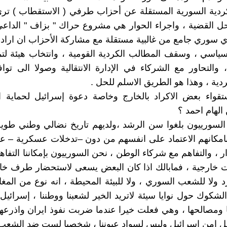
كردية السورية المستقلة عن أحزاب طرفي ( الاستقطاب ) ترى 
حل القضية ، واجراء الحوار هي مشروع حراك " بزاف " الداع
 سوري جامع من غالبية مستقلة مع مشاركة الأحزاب ان ارادت
لسياسي ، وسقف المطالب الكردية القومية ، وانتخاب هيئة لتم
 والتحاور مع الشركاء في الإدارة الانتقالية وصولا الى تو
دية ، وهذا هو الطريق الاسلم للحل .
تقواء بعض الاكراد بالخارج وخاصة دعوة إسرائيل لحماية ا
لهام احمد ؟
السورييون بلغوا سن الرشد ،ولديهم تاريخ نضالي وطني طوي
امكانهم الاعتماد على انفسهم من دون –تدخلات عسكرية – عن
ار ، والتفاهم مع شركاء الوطن ، نحن السورييون بإمكاننا التفا
ت خارجية ، فمابالك اذا كان البعض يسعى لاستحضار طرف خ
د ولا للشعب السوري ، ولا للبيئة المحيطة ، انه نوع من المغا
الشكوك حول نوايا سيئة لاتريد الخير لشعبنا ووطننا ، إسرائي
ومصالحها ، وهي فعلت خيرا عندما ضربت نفوذ ايران واذرعه
 امن إسرائيل وليس لسواد عيوننا ، شخصيا لست ضد الشعب ا