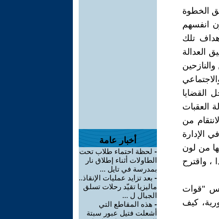
يق الخطوة
ون انفسهم
ون جيدا ان اهداف تلك
ق العدالة
 والنازحين
الاجتماعي
ل القضايا
لة العقبات
انتقام من
ي الإدارة
أخبار عامة
ها من لون
-
لحظة احتماء طلاب تحت
الطاولات أثناء إطلاق نار
 ، واقترح
بمدرسة في تايل ...
-
بعد تزايد عمليات الإنقاذ..
ماليزيا تقيّد رحلات تسلق
يس "قوات
الجبال ل ...
رية، كيف
-
هذه المقاطع التي
أشعلت فتيل عبور سبتة