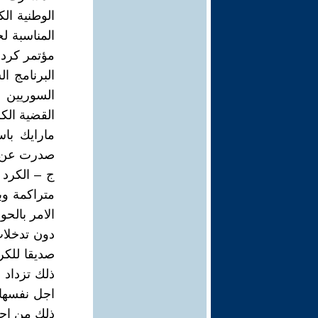
الوطنية ال
المناسبة ل
مؤتمر كردي
البرنامج ا
السوريين ،
القضية الكر
مارايك باس
صدرت عن ا
ج – الكرد 
متراكمة وب
الامر بالحو
دون تدخلا
صديقا للكر
ذلك تزداد 
اجل نفسها 
ذلك من اجل