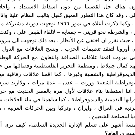
ن هناك حل لقضيتنا من دون اسقاط الاستبداد ، واحلا
 ، وقد كان هذا التطور العميق كفيل بتاليب النظام علينا واثا
واستهدافنا ، وكما ذكرت أعلاه في تموز ١٩٦٦ توجهت دور
ن ، والشرطة نحو قريتي – جمعاية – لالقاء القبض علي ، وكنت ف
، حيث تقرر ان اختفي عن الأنظار ، بعد ذلك توجهت الى بير
ى أوروبا لتفقد تنظيمات الحزب ، ونسج العلاقات مع الدول ا
ي بيروت اقمنا علاقات الصداقة والتعاون مع الحركة الوطنية 
هيد كمال جنبلاط ، ومنظمة التحرير الفلسطينية وفصائلها من ح
الديموقراطية والشعبية وغيرها ، كما اقمنا علاقات رفاقية م
موقراطية الشعبية وزرت – عدن – عدة مرات ، ولااريد سرد 
ننا استطعنا بناء علاقات لأول مرة بالعصر الحديث مع حرك
زابها التقدمية والديموقراطية ، كما ساهمنا في بناء العلاقات 
ردية في العراق ، وايران ، وتركيا وبين الحركات العربية ، و
خيا لمصلحة الشعبين .
مسة أشهر على تسلم الإدارة الجديدة السلطة، كيف ترى أد
سوري العام؟