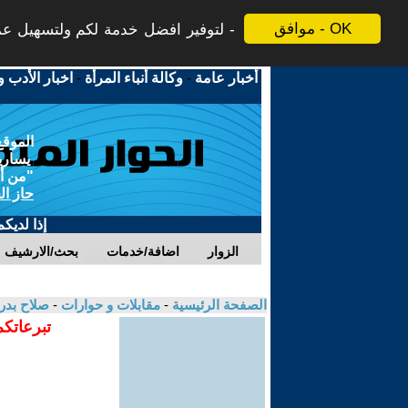
موافق - OK
لتوفير افضل خدمة لكم ولتسهيل عملي
أخبار عامة
-
وكالة أنباء المرأة
-
اخبار الأدب و
الموقع
يسارية
"من أج
حاز ال
إذا لديك
الزوار
اضافة/خدمات
بحث/الارشيف
الصفحة الرئيسية
-
مقابلات و حوارات
-
صلاح بدر
تبرعاتكم