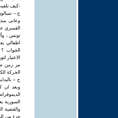
-كيف تلقي
ج – تسالون
وعانى منذ 
القسري عن 
تونس ، وأل
اطفالي يعر
الجواب ؟ 
الاعتبار لثو
مر زمن طو
الحركة الك
وبعد ان ك
السورية بع
والقضية الك
جزء من الش