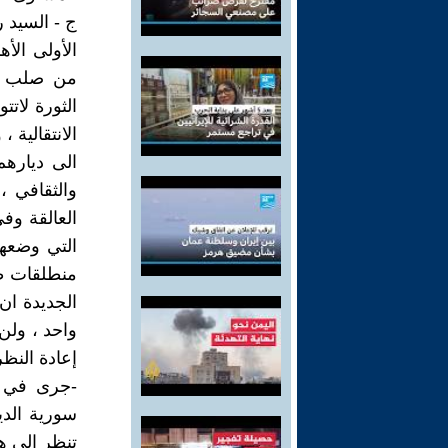
ج - السيد 
الأولى الأ
الثورة لات
الانتقالية 
الى ديارهم
والثقافي ،
العالقة وفي
التي وضعها
منطلقات طا
الجديدة ان 
واحد ، ولن 
إعادة النظر
-جرى في ا
سورية الد
تنظر إلى ه