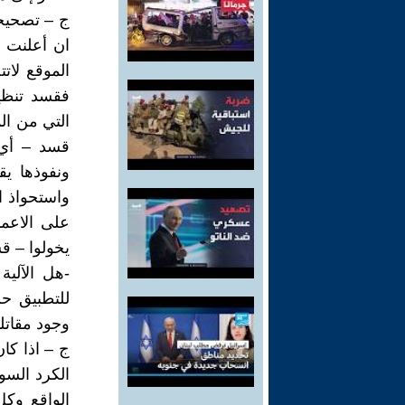
ج – تصحيحا
ان أعلنت ا
الموقع لات
فقسد تنظي
التي من ال
قسد – أي 
ونفوذها ي
واستحواذ 
على الاعما
يخولوا – ق
للتطبيق ح
وجود مقاتل
ج – اذا كا
الكرد السو
الواقع وك