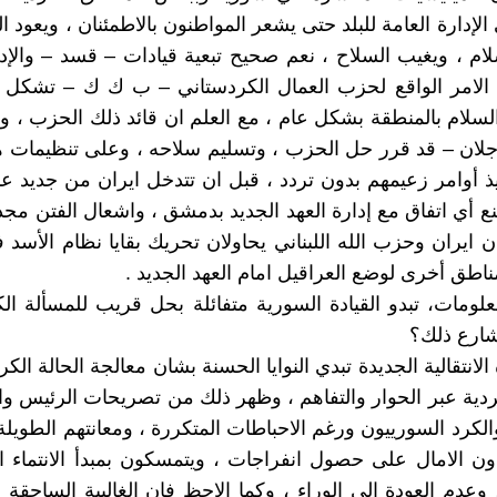
الإدارة العامة للبلد حتى يشعر المواطنون بالاطمئنان ، ويعود 
ام ، ويغيب السلاح ، نعم صحيح تبعية قيادات – قسد – والإدار
لامر الواقع لحزب العمال الكردستاني – ب ك ك – تشكل عا
والسلام بالمنطقة بشكل عام ، مع العلم ان قائد ذلك الحزب ،
وجلان – قد قرر حل الحزب ، وتسليم سلاحه ، وعلى تنظيمات 
يذ أوامر زعيمهم بدون تردد ، قبل ان تتدخل ايران من جديد ع
نع أي اتفاق مع إدارة العهد الجديد بدمشق ، واشعال الفتن مجد
ان ايران وحزب الله اللبناني يحاولان تحريك بقايا نظام الأسد
اطق أخرى لوضع العراقيل امام العهد الجديد .
ومات، تبدو القيادة السورية متفائلة بحل قريب للمسألة ال
شارع ذلك؟
 الانتقالية الجديدة تبدي النوايا الحسنة بشان معالجة الحالة الك
ردية عبر الحوار والتفاهم ، وظهر ذلك من تصريحات الرئيس و
الكرد السورييون ورغم الاحباطات المتكررة ، ومعانتهم الطويلة
ون الامال على حصول انفراجات ، ويتمسكون بمبدأ الانتماء 
وعدم العودة الى الوراء ، وكما الاحظ فان الغالبية الساحقة