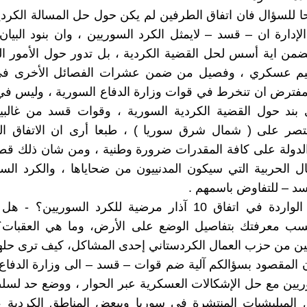
 للسؤال فان اتفاق الطرفين لم يكن حول حل المسالة الكرد
لإدارة ان – قسد – لايمثل الكرد السوريين ، وان بنود البيا
تضمن اية أسس لحل القضية الكردية ، بل تدور حول الأمور ا
م عسكري ، وفصيل من ضمن عشرات الفصائل الأخرى في 
مفترض ان تنخرط في قوات وزارة الدفاع السورية ، وليس في
بند حول القضية الكردية السورية ، وقوات قسد من غالبية
قتصر على ( شمال شرق سوريا ) ، طبعا أرى ان الاتفاق ا
الدولة على كافة المقدرات ضرورة وطنية ، ومن شان ذلك قط
ل الحربية التي سيكون المدنييون من ضحاياها ، والكرد الس
سد – للتفاوض باسمهم .
-هل الآلية الواردة في اتفاق 10 آذار مرضية للكرد السوريين؟
سب معرفتك بتفاصيل الوضع على الأرض، وما هي العقبات؟ 
ين من حزب العمال الكردستاني إحدى المشاكل، كيف ترى حله
ن المقصود بسؤالكم آلية ضم قوات – قسد – الى وزارة الدفا
ريين مع حل الإشكالات العسكرية عبر الحوار ، ووضع حد لسل
ل الميليشيات المنتشرة في سوريا وببعض المناطق الكردية 