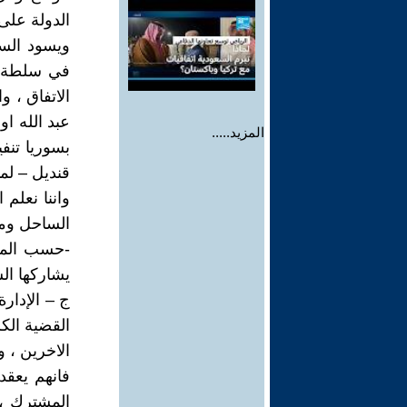
الدولة على 
ويسود السل
في سلطة ا
الاتفاق ، 
عبد الله ا
المزيد.....
بسوريا تنف
قنديل – لم
واننا نعلم 
الساحل ومن
-حسب المعل
يشاركها ال
ج – الإدارة
القضية الك
الاخرين ، و
فانهم يعقد
المشترك ، 