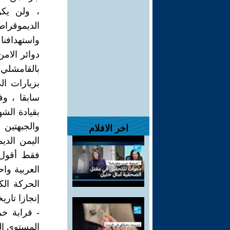
، ولن يكو
الديموقراطي
دوائر الام
بالقامشلي 
بزيارات ال
سابقا ، وف
بقيادة الش
والجبهتين 
اخر الافلام
اليمن الدي
فقط أقول ا
العربية واح
الحركة الك
إنجازا تاري
- قرابة خ
المستوى ال