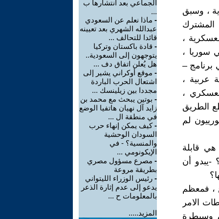
الجماعي بعد انتشارها ب
ية ، وسبق
...
-
ماذا نعلم عن السعودي
ن المشترك
عبدالله الشهري بعد تعيينه
لعسكرية ،
قائدا للتحالف ...
-
قادة باكستان وتركيا
سوريا ،
يتوجهون إلى السعودية..
هل يُعلن اتفاق دف ...
 برنامج –
-
موقع أوكراني يشير إلى
 عربية ،
اشتعال الحرب الباردة
مجددا بين زيلينسك ...
لعسكري ،
-
بوتين يبحث مع محمد بن
ع الطريق
زايد آل نهيان هاتفيا الوضع
في منطقة ال ...
ورييون لم
-
كيف يمكن إنهاء حرب
السودان الوحشية
والمنسية؟ - في
 - هل هي قابلة
الإيكونومي ...
-يبدو أن
-
مصرع مسؤول مصري
بطريقة مروعة
ا؟
-
رئيس الوزراء الليتواني
يدعو إلى عدم إثارة الذعر
ع ، فمعظم
بالمعلومات ح ...
طات الامر
المزيد.....
، وسيطرة