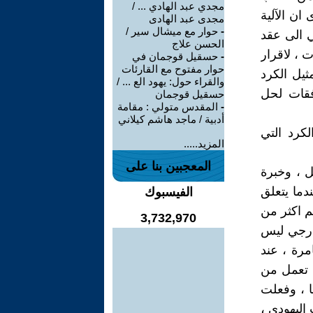
مجدي عبد الهادي ... /
ان الآلية
مجدى عبد الهادى
-
حوار مع ميشال سير /
ي الى عقد
الحسن علاج
 ، لاقرار
-
حسقيل قوجمان في
حوار مفتوح مع القارئات
ثيل الكرد
والقراء حول: يهود الع ... /
افقات لحل
حسقيل قوجمان
-
المقدس متولي : مقامة
أدبية / ماجد هاشم كيلاني
لكرد التي
المزيد.....
المعجبين بنا على
ل ، وخبرة
دما يتعلق
الفيسبوك
هم اكثر من
3,732,970
ارجي ليس
مرة ، عند
ل تعمل من
ا ، وفعلت
ليهودي ،