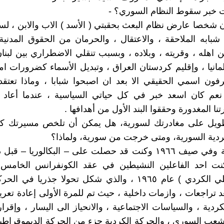
ت خبر سقوط النظام السوري؟ -
 شخصا عارض نظام البعث بحقبتي ( الأسد ) الاب والابن ، لست
شبابه الملاحقة ، والاعتقال ، والحرمان من الحقوق المدنية ،
اهله ، وقريته ، وبلاده ، وبسبب تنقلي الاضطراري بين لبنان 
مانيا ، وإقليم كردستان العراق ، وتبديل الأسماء كضرورات امن
فون اسمي الحقيقي الا بعد ان اصبحوا شبابا ، وماذا تعتق
نعم كان اسعد خبر في كل حياتي السياسية ، عندما أعاد 
رتنا المغدورة وحققوا البند الأول من أهدافها .
يل على مغادرتك لسورية، هل يمكن أن تلخص مسيرتك كأ
ردية السورية، ومتى خرجت من سورية، ولماذا؟
ج – بالبداية وفي صيف ١٩٦٦ وكنت قد حصلت على – البكالوريا – ق
نت احد الفاعلين النشيطين في عقد الكونفرانس الخامس
الديموقراطي الكردي ) عام ١٩٦٥ ، والذي شكل تحولا جذريا في
د تراجعات ، وازمات داخلية ، حيث تم للمرة الأولى إعادة تعري
ردية ، والسياسات الاجتماعية ، والانحياز الى اليسار ، وإقرار
عب السوري ، والحركة الكردية جزء من الحركة الديموقراطي