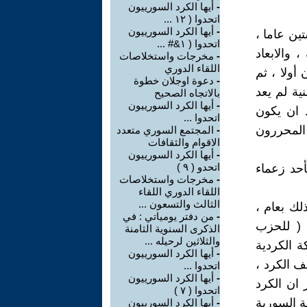
-
أيها الكرد السورييون
اتحدوا ( ١٢ ...
-
أيها الكرد السورييون
ين عاما ،
اتحدوا ( ١&# ...
 والابعاد
-
مخرجات واستخلاصات
اللقاء الدوري
أولا ، ثم
-
دعوة اوجلان خطوة
ية لم يعد
بالاتجاه الصحيح
-
أيها الكرد السورييون
د ان يكون
اتحدوا ...
المحررون
-
المجتمع السوري متعدد
الاقوام والثقافات
-
أيها الكرد السورييون
اتحدو ( ٩ )
حد زعماء
-
مخرجات واستخلاصات
اللقاء الدوري اللقاء
الثالث والتسعون ...
بل ذلك بعام ،
-
من دفتر يومياتي : في
 ( للحزب
الذكرى السنوية الثامنة
والثلاثين لرحيله ...
 الحركة الكردية
-
أيها الكرد السورييون
ف الكرد ،
اتحدوا ...
-
أيها الكرد السورييون
 ان الكرد
اتحدوا ( ٧ )
ة السورية
-
أيها الكرد السورييون