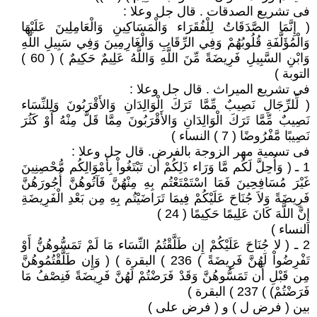
فى تشريع الصدقات . قال جل وعلا :
( إِنَّمَا الصَّدَقَاتُ لِلْفُقَرَاء وَالْمَسَاكِينِ وَالْعَامِلِينَ عَلَيْهَا
وَالْمُؤَلَّفَةِ قُلُوبُهُمْ وَفِي الرِّقَابِ وَالْغَارِمِينَ وَفِي سَبِيلِ اللَّهِ
وَابْنِ السَّبِيلِ فَرِيضَةً مِّنَ اللَّهِ وَاللَّهُ عَلِيمٌ حَكِيمٌ ) ( 60 )
التوبة )
فى تشريع الميراث . قال جل وعلا :
( لِّلرِّجَالِ نَصِيبٌ مِّمَّا تَرَكَ الْوَالِدَانِ وَالأَقْرَبُونَ وَلِلنِّسَاء
نَصِيبٌ مِّمَّا تَرَكَ الْوَالِدَانِ وَالأَقْرَبُونَ مِمَّا قَلَّ مِنْهُ أَوْ كَثُرَ
نَصِيبًا مَّفْرُوضًا ( 7 ) النساء )
فى تسمية مهر الزوجة بالفرض. قال جل وعلا :
1 ـ ( وَأُحِلَّ لَكُم مَّا وَرَاء ذَلِكُمْ أَن تَبْتَغُواْ بِأَمْوَالِكُم مُّحْصِنِينَ
غَيْرَ مُسَافِحِينَ فَمَا اسْتَمْتَعْتُم بِهِ مِنْهُنَّ فَآتُوهُنَّ أُجُورَهُنَّ
فَرِيضَةً وَلاَ جُنَاحَ عَلَيْكُمْ فِيمَا تَرَاضَيْتُم بِهِ مِن بَعْدِ الْفَرِيضَةِ
إِنَّ اللَّهَ كَانَ عَلِيمًا حَكِيمًا ( 24 )
النساء )
2 ـ ( لا جُنَاحَ عَلَيْكُمْ إِن طَلَّقْتُمُ النِّسَاء مَا لَمْ تَمَسُّوهُنُّ أَوْ
تَفْرِضُواْ لَهُنَّ فَرِيضَةً ) 236 ) البقرة ) ( وَإِن طَلَّقْتُمُوهُنَّ
مِن قَبْلِ أَن تَمَسُّوهُنَّ وَقَدْ فَرَضْتُمْ لَهُنَّ فَرِيضَةً فَنِصْفُ مَا
فَرَضْتُمْ) ) 237 ) البقرة )
بين ( فرض ل ) و ( فرض على )