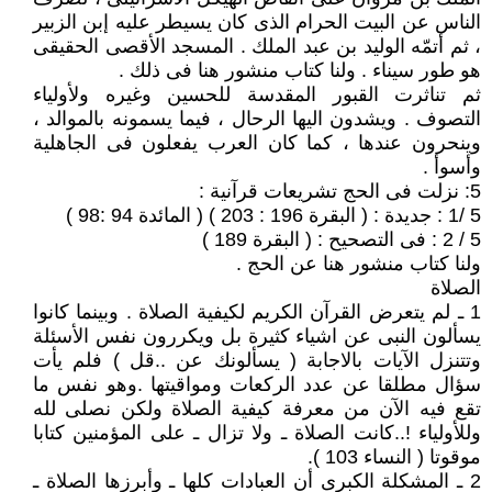
الناس عن البيت الحرام الذى كان يسيطر عليه إبن الزبير
، ثم أتمّه الوليد بن عبد الملك . المسجد الأقصى الحقيقى
هو طور سيناء . ولنا كتاب منشور هنا فى ذلك .
ثم تناثرت القبور المقدسة للحسين وغيره ولأولياء
التصوف . ويشدون اليها الرحال ، فيما يسمونه بالموالد ،
وينحرون عندها ، كما كان العرب يفعلون فى الجاهلية
وأسوأ .
5: نزلت فى الحج تشريعات قرآنية :
5 /1 : جديدة : ( البقرة 196 : 203 ) ( المائدة 94 :98 )
5 / 2 : فى التصحيح : ( البقرة 189 )
ولنا كتاب منشور هنا عن الحج .
الصلاة
1 ـ لم يتعرض القرآن الكريم لكيفية الصلاة . وبينما كانوا
يسألون النبى عن اشياء كثيرة بل ويكررون نفس الأسئلة
وتتنزل الآيات بالاجابة ( يسألونك عن ..قل ) فلم يأت
سؤال مطلقا عن عدد الركعات ومواقيتها .وهو نفس ما
تقع فيه الآن من معرفة كيفية الصلاة ولكن نصلى لله
وللأولياء !..كانت الصلاة ـ ولا تزال ـ على المؤمنين كتابا
موقوتا ( النساء 103 ).
2 ـ المشكلة الكبرى أن العبادات كلها ـ وأبرزها الصلاة ـ