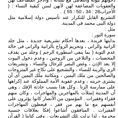
دخولهم بيوته والتعامل مع نسائه ، والأجر المضاعف لهن
والعقوبات المضاعفة لهن لأنهن لسن كبقية النساء : (
الأحزاب28 : 34 ، 50 : 55 ). .
التشريع القابل للتكرار عند تأسيس دولة إسلامية مثل
دولة النبى محمد فى المدينة.
مثل :
سورة النور :
بدايتها فريدة ، بعدها أحكام تشريعية جديدة ، مثل جلد
الزانية والزانى ، وتحريم الزواج بالزانية والزانى فى حالة
عدم التوبة ( بما ينفى اسطورة الرجم ) وجلد من يقذف
المحصنات ، والتلاعن بين الزوجين ، وعدم دخول البيوت
إلا بعد الإذن ، وغض البصر للرجال والنساء ، وتشريعات
الزى والزينة للنساء ، والتشجيع على نكاح غير المتزوجات
والصالحين من ملك اليمين ، ومكاتبة ملك اليمين أى أن
يشترى حريته ، وعدم عقوبة الأمة المملوكة عند إكراهها
على ممارسة الزنا . وكل هذا بسبب حادثة الإفك ، وهى
أن المدينة إمتلأت بالمهاجرين والمهاجرات ، وكان منهم
فقراء وفقيرات . المؤمنون من الأنصار كانوا يؤثرون على
أنفسهم مع ما بهم من فقر ، فيعطون المهاجرات
الفقيرات . المنافقون أشاعوا إفكا بعلاقات جنسية
محرمة ، لذا نزلت تلك التشريعات . وفى كتابنا ( القرآن