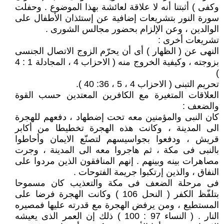
وكفى ) أثبتنا أنه لا علاقة لعائشة بهذا الموضوع . وحفلت
سورة النور بتشريعات إضافية عن إستئذان الأطفال على
الوالدين ، وعن الإلزام بحضور مجالس الشورى .
تشريعات أخرى :
النهى عن ( الظهار ) أى أن يحرّم الزوج الاتصال الجنسى
بزوجته ، وكيفية الخروج منه ( الاحزاب 4 ، المجادلة 1 : 4
)
تحريم التبنى ( الاحزاب 4 ، 5 ، 36: 40 ).
العلاقات المتغيرة مع الكافرين المعتدين حسب القوة
والضعف :
كان النبى والمؤمنين معه تحت إضطهاد ، دفعهم للهجرة
الى المدينة ، وكانت هذه الهجرة تخطيطا من أكابر
قريش ، ودفعوا بجواسيسهم لتصنّع الايمان وأحاطوا
بالنبى فى مكة ، ثم هاجروا معه الى المدينة ، وجرت
مصاهرات بينه وبينهم . إنهم المنافقون الذين مردوا على
النفاق ، والذين إرتكبوا جريمة الفتوحات .
فى مرحلة الضعف فى مكة والتعذيب كان مسموحا
بتلفّظ الكفر ( النحل 106 ) وكانت الهجرة فرضا على
المستطيع ، ومن يرفض الهجرة مع قدرته عليها فمصيره
النار . ( النساء 97 : 100 ) ذلك إن العمر الذى يعيشه