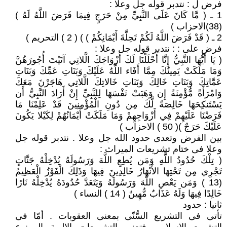
فرض ل : نتدبر قوله جل وعلا :
1 ـ ( مَّا كَانَ عَلَى النَّبِيِّ مِنْ حَرَجٍ فِيمَا فَرَضَ اللَّهُ لَهُ )
(38)الاحزاب )
2 ـ ( قَدْ فَرَضَ اللَّهُ لَكُمْ تَحِلَّةَ أَيْمَانِكُمْ ) ) ( 2 ) التحريم )
فرض على : : نتدبر قوله جل وعلا :
( يَا أَيُّهَا النَّبِيُّ إِنَّا أَحْلَلْنَا لَكَ أَزْوَاجَكَ الَّلاتِي آتَيْتَ أُجُورَهُنَّ
وَمَا مَلَكَتْ يَمِينُكَ مِمَّا أَفَاء اللَّهُ عَلَيْكَ وَبَنَاتِ عَمِّكَ وَبَنَاتِ
عَمَّاتِكَ وَبَنَاتِ خَالِكَ وَبَنَاتِ خَالاتِكَ الَّلاتِي هَاجَرْنَ مَعَكَ
وَامْرَأَةً مُّؤْمِنَةً إِن وَهَبَتْ نَفْسَهَا لِلنَّبِيِّ إِنْ أَرَادَ النَّبِيُّ أَن
يَسْتَنكِحَهَا خَالِصَةً لَّكَ مِن دُونِ الْمُؤْمِنِينَ قَدْ عَلِمْنَا مَا
فَرَضْنَا عَلَيْهِمْ فِي أَزْوَاجِهِمْ وَمَا مَلَكَتْ أَيْمَانُهُمْ لِكَيْلا يَكُونَ
عَلَيْكَ حَرَجٌ )( 50 ) الاحزاب )
بين الفرض وتعدى حدود الله جل وعلا . نتدبر قوله جل
وعلا فى ختام تشريعات الميراث :
( تِلْكَ حُدُودُ اللَّهِ وَمَن يُطِعِ اللَّهَ وَرَسُولَهُ يُدْخِلْهُ جَنَّاتٍ
تَجْرِي مِن تَحْتِهَا الأَنْهَارُ خَالِدِينَ فِيهَا وَذَلِكَ الْفَوْزُ الْعَظِيمُ
(13 ) وَمَن يَعْصِ اللَّهَ وَرَسُولَهُ وَيَتَعَدَّ حُدُودَهُ يُدْخِلْهُ نَارًا
خَالِدًا فِيهَا وَلَهُ عَذَابٌ مُّهِينٌ ( 14 ) النساء )
ثانيا : حدود
تأتى فى التشريع السُّنّى بمعنى العقوبات . أمّا فى