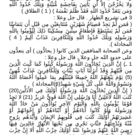
وَلا يَخْرُجْنَ إِلاَّ أَن يَأْتِينَ بِفَاحِشَةٍ مُّبَيِّنَةٍ وَتِلْكَ حُدُودُ اللَّهِ
وَمَن يَتَعَدَّ حُدُودَ اللَّهِ فَقَدْ ظَلَمَ نَفْسَهُ ) ( 1 ) الطلاق )
3 فى تشريع الظهار . قال جل وعلا :
( فَمَن لَّمْ يَجِدْ فَصِيَامُ شَهْرَيْنِ مُتَتَابِعَيْنِ مِن قَبْلِ أَن يَتَمَاسَّا
فَمَن لَّمْ يَسْتَطِعْ فَإِطْعَامُ سِتِّينَ مِسْكِينًا ذَلِكَ لِتُؤْمِنُوا بِاللَّهِ
وَرَسُولِهِ وَتِلْكَ حُدُودُ اللَّهِ وَلِلْكَافِرِينَ عَذَابٌ أَلِيمٌ ( 4 )
المجادلة ).
وعن الصحابة المنافقين الذين كانوا ( يحادُّون ) أى يتعدُّون
على حدود الله جل وعلا ، قال جل وعلا :
1 ـ) إِنَّ الَّذِينَ يُحَادُّونَ اللَّهَ وَرَسُولَهُ كُبِتُوا كَمَا كُبِتَ الَّذِينَ
مِن قَبْلِهِمْ وَقَدْ أَنزَلْنَا آيَاتٍ بَيِّنَاتٍ وَلِلْكَافِرِينَ عَذَابٌ مُّهِينٌ
(5) يَوْمَ يَبْعَثُهُمُ اللَّهُ جَمِيعًا فَيُنَبِّئُهُم بِمَا عَمِلُوا أَحْصَاهُ اللَّهُ
وَنَسُوهُ وَاللَّهُ عَلَى كُلِّ شَيْءٍ شَهِيدٌ(6)المجادلة )
( إِنَّ الَّذِينَ يُحَادُّونَ اللَّهَ وَرَسُولَهُ أُوْلَئِكَ فِي الأَذَلِّينَ(20)
كَتَبَ اللَّهُ لَأَغْلِبَنَّ أَنَا وَرُسُلِي إِنَّ اللَّهَ قَوِيٌّ عَزِيزٌ (21) لا تَجِدُ
قَوْمًا يُؤْمِنُونَ بِاللَّهِ وَالْيَوْمِ الآخِرِ يُوَادُّونَ مَنْ حَادَّ اللَّهَ
وَرَسُولَهُ وَلَوْ كَانُوا آبَاءَهُمْ أَوْ أَبْنَاءَهُمْ أَوْ إِخْوَانَهُمْ أَوْ
عَشِيرَتَهُمْ أُوْلَئِكَ كَتَبَ فِي قُلُوبِهِمُ الإِيمَانَ وَأَيَّدَهُم بِرُوحٍ
مِّنْهُ وَيُدْخِلُهُمْ جَنَّاتٍ تَجْرِي مِن تَحْتِهَا الأَنْهَارُ خَالِدِينَ فِيهَا
رَضِيَ اللَّهُ عَنْهُمْ وَرَضُوا عَنْهُ أُوْلَئِكَ حِزْبُ اللَّهِ أَلا إِنَّ حِزْبَ