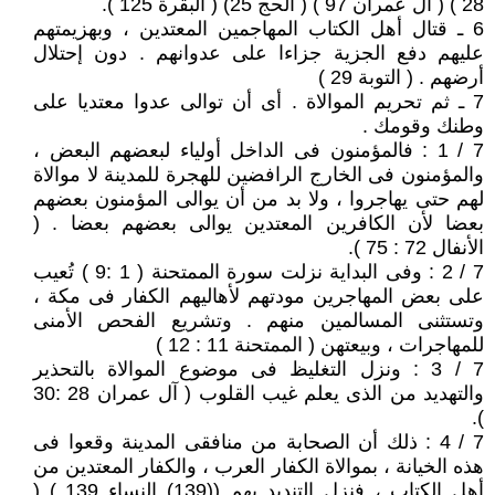
28 ) ( آل عمران 97 ) ( الحج 25) ( البقرة 125 ).
6 ـ قتال أهل الكتاب المهاجمين المعتدين ، وبهزيمتهم
عليهم دفع الجزية جزاءا على عدوانهم . دون إحتلال
أرضهم . ( التوبة 29 )
7 ـ ثم تحريم الموالاة . أى أن توالى عدوا معتديا على
وطنك وقومك .
7 / 1 : فالمؤمنون فى الداخل أولياء لبعضهم البعض ،
والمؤمنون فى الخارج الرافضين للهجرة للمدينة لا موالاة
لهم حتى يهاجروا ، ولا بد من أن يوالى المؤمنون بعضهم
بعضا لأن الكافرين المعتدين يوالى بعضهم بعضا . (
الأنفال 72 : 75 ).
7 / 2 : وفى البداية نزلت سورة الممتحنة ( 1 :9 ) تُعيب
على بعض المهاجرين مودتهم لأهاليهم الكفار فى مكة ،
وتستثنى المسالمين منهم . وتشريع الفحص الأمنى
للمهاجرات ، وبيعتهن ( الممتحنة 11 : 12 )
7 / 3 : ونزل التغليظ فى موضوع الموالاة بالتحذير
والتهديد من الذى يعلم غيب القلوب ( آل عمران 28 :30
).
7 / 4 : ذلك أن الصحابة من منافقى المدينة وقعوا فى
هذه الخيانة ، بموالاة الكفار العرب ، والكفار المعتدين من
أهل الكتاب ، فنزل التنديد بهم ((139) النساء 139 ) (