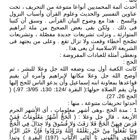
ثالثا :
أحدث أئمة المحمديين أنواعا متنوعة من التحريف ، تحت
عناوين التفسير والحديث وعلوم القرآن وأسباب النزول
والنسخ . هذا مع وضوح البيان القرآنى . وسبق أن كتبنا
فى ذلك . ولكن بقى بعض الصحيح من ملة ابراهيم
المتوارثة ـ ونزلت تشريعات جديدة مفصّلة ، وتشريعات
تصّحح أخطاء وقعت ولا تزال تقع . وعلى من يجتهد فى
الشريعة الاسلامية أن يعى هذا .
ونعطى أمثلة للعبادات المفروضة :
الحج :
كانت الكعبة أول بيت وضعه الله جل وعلا للبشر ، ثم
أوضح الله جل وعلا مكانها لإبراهيم وأمره أن يقيم
قواعدها بمعاونة ابنه إسماعيل وأن يدعو الناس للحج إليها
وأن يقم الصلاة حولها:( البقرة /124: 130، 3/95: 97،) (
الحج 26، 27).
أحدثوا تحريفات متنوعة ، منها :
1 : مدة الحج ،وهى أشهر معلومات ، أى الأشهر الحرم
الأربعة ، قال جل وعلا : ( الْحَجُّ أَشْهُرٌ مَعْلُومَاتٌ فَمَنْ
فَرَضَ فِيهِنَّ الْحَجَّ فَلا رَفَثَ وَلا فُسُوقَ وَلا جِدَالَ فِي الْحَجِّ
وَمَا تَفْعَلُوا مِنْ خَيْرٍ يَعْلَمْهُ اللَّهُ وَتَزَوَّدُوا فَإِنَّ خَيْرَ الزَّادِ
التَّقْوَى وَاتَّقُونِي يَا أُوْلِي الأَلْبَابِ (197) البقرة ) وتبدأ