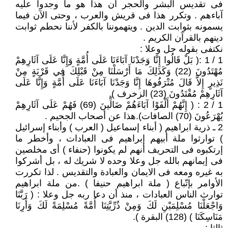
فى تقديس البشر والحجر أن هذا هو ما وجدوا عليه
آباءهم . وتكرر هذا فى قريش والعرب ، وحتى الآن فيما
يسمونه بثوابت الدين . ويتهموننا بالكفر لأننا نحطم ثوابت
دينهم بالقرآن الكريم .
نكتفى بقوله جل وعلا :
1 / 1 :( بَلْ قَالُوا إِنَّا وَجَدْنَا آبَاءَنَا عَلَى أُمَّةٍ وَإِنَّا عَلَى آثَارِهِمْ
مُهْتَدُونَ (22) وَكَذَلِكَ مَا أَرْسَلْنَا مِنْ قَبْلِكَ فِي قَرْيَةٍ مِنْ
نَذِيرٍ إِلاَّ قَالَ مُتْرَفُوهَا إِنَّا وَجَدْنَا آبَاءَنَا عَلَى أُمَّةٍ وَإِنَّا عَلَى
آثَارِهِمْ مُقْتَدُونَ (23) الزخرف ).
1 / 2 : ( إِنَّهُمْ أَلْفَوْا آبَاءَهُمْ ضَالِّينَ (69) فَهُمْ عَلَى آثَارِهِمْ
يُهْرَعُونَ (70) الصافات).هذا عن أصحاب الجحيم .
2 ـ ذرية ابراهيم ( أبناء إسماعيل ( العرب ) وأبناء إسرائيل
) توارثوا ملة أبيهم إبراهيم فى العبادات ، وأخطر ما
إرتكبوه فى التحريف أنهم لم يكونوا (حنفاء ) أى مخلصين
فى إيمانهم بالله جل وعلا وحده لا شريك له ، بل أشركوا
به غيره ومعه فى الايمان والعبادة والتقديس . لذا تكررت
الأوامر بإتّباع ( ملة ابراهيم حنيفا ) .من ملة ابراهيم
توارث الناس العبادات ، منذ أن دعا ربه جل وعلا : ( رَبَّنَا
وَاجْعَلْنَا مُسْلِمَيْنِ لَكَ وَمِنْ ذُرِّيَّتِنَا أُمَّةً مُسْلِمَةً لَكَ وَأَرِنَا
مَنَاسِكَنَا ) (128) البقرة ).