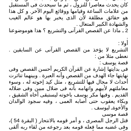
كان يحدث معاصرا للنزول ، ثم ما سيحدث فى المستقبل
من علامات الساعة وقيامها ووقائع اليوم الآخر. و كل هذا
هو حقائق مطلقة لأن الذى يخبر بها هو عالم الغيب
والشهادة الكبير المتعال .
2 ـ ماذا عن القصص القرآنى والتشريع ؟ هذا هوموضوعنا
.
أولا :
التشريع لا يؤخذ من القصص القرآنى عن السابقين .
نعطى مثلا من :
قصة يوسف :
فى بدايتها إشارة عن القرآن الكريم أحسن القصص وفى
نهايتها جاء الهدف من القصص وأنه العبرة . وبينهما تناثرت
أحداث لا مجال فيها للتشريع ، مثل كيد إخوته له ، وسوء
معاملتهم لأبيهم واتهامه بأنه فى ضلال مبين وفى ضلاله
القديم . وفيها مكر يوسف باخوته ليستبقى أخاه الشقيق ،
وبكاء يعقوب حتى أصابه العمى ، وفيه سجود الوالدان
والأخوةـ ليوسف .
قصة موسى
قتل الرجل المصرى ، و أمر قومه بالانتحار ( البقرة 54 )،
وفى غضبه مما فعله قومه بعد رجوعه من لقاء ربه ألقى