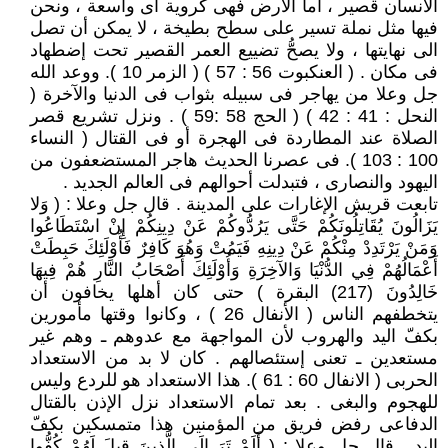
الانسان قصير ، أما الأرض فهى كروية أى واسعة ، ونحن
فيها مثل نملة تسير على سطح بطيخة ، لا يمكن أن تصل
الى نهايتها ، ولا يصحُّ تضييع العمر القصير تحت إضطهاد
فى مكان . ( العنكبوت 56 : 57 ) ( الزمر 10 ). ووعد الله
جل وعلا من يهاجر فى سبيله بثواب فى الدنيا والآخرة (
النحل : 41 : 42 ) ( الحج 58 :59 ) . ونزل تشريع قصر
الصلاة عند المطاردة فى الهجرة أو فى القتال ( النساء
100 : 103 ). فى عصرنا الحديث هاجر المستضعفون من
اليهود والنصارى ، فتبدلت أحوالهم فى العالم الجديد .
تابعت قريش الإغارات على المدينة . قال جل وعلا : ( وَلا
يَزَالُونَ يُقَاتِلُونَكُمْ حَتَّى يَرُدُّوكُمْ عَنْ دِينِكُمْ إِنْ اسْتَطَاعُوا
وَمَنْ يَرْتَدِدْ مِنْكُمْ عَنْ دِينِهِ فَيَمُتْ وَهُوَ كَافِرٌ فَأُوْلَئِكَ حَبِطَتْ
أَعْمَالُهُمْ فِي الدُّنْيَا وَالآخِرَةِ وَأُوْلَئِكَ أَصْحَابُ النَّارِ هُمْ فِيهَا
خَالِدُونَ (217) البقرة ) حتى كان أهلها يخافون أن
يتخطفهم الناس ( الأنفال 26 ) ، وكانوا وقتها مأمورين
بكفّ اليد والهروب لأن المواجهة مع عدوهم ـ وهم غير
مستعدين ـ تعنى إستئصالهم . كان لا بد من الاستعداد
الحربى ( الانفال 60 : 61 ). هذا الاستعداد هو للردع وليس
للهجوم والبغى . بعد تمام الاستعداد نزل الإذن بالقتال
الدفاعى رفض فريق من المؤمنين هذا متمسكين بكفّ
اليد . قال جل وعلا : ( أَلَمْ تَرَ إِلَى الَّذِينَ قِيلَ لَهُمْ كُفُّوا