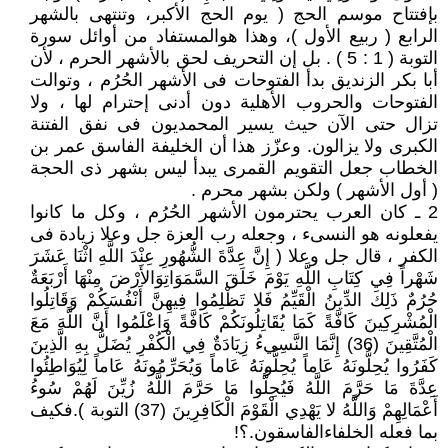
بإفتتاح موسم الحج ( يوم الحج الأكبر، وتنتهى بالشهر
الرابع ( ربيع الأول )، وهذا هوالمستفاد من أوائل سورة
التوبة ( 1 : 5 ) . بل إن التحريف لحق بالأشهر الحرم ، لأن
أبا بكر الزنديق بدأ الفتوحات فى الأشهر الحُرُم ، وتوالت
الفتوحات والحروب الأهلية دون أدنى إحترام لها ، ولا
تزال حتى الآن حيث يسير المحمديون فى نفق الفتنة
الكبرى ولا يزالون. وعزّز هذا أن الخليفة الفاسق عمر بن
الخطاب جعل التقويم القمرى يبدأ ليس بشهر ذى الحجة
( أول الأشهر ) ولكن بشهر محرم .
2 ـ كان العرب يحترمون الأشهر الحُرُم ، وكل ما كانوا
يفعلونه هو النسىء ، وجعله رب العزة جل وعلا زيادة فى
الكفر ، قال جل وعلا ( إِنَّ عِدَّةَ الشُّهُورِ عِنْدَ اللَّهِ اثْنَا عَشَرَ
شَهْراً فِي كِتَابِ اللَّهِ يَوْمَ خَلَقَ السَّمَوَاتِوَالأَرْضَ مِنْهَا أَرْبَعَةٌ
حُرُمٌ ذَلِكَ الدِّينُ الْقَيِّمُ فَلا تَظْلِمُوا فِيهِنَّ أَنْفُسَكُمْ وَقَاتِلُوا
الْمُشْرِكِينَ كَافَّةً كَمَا يُقَاتِلُونَكُمْ كَافَّةً وَاعْلَمُوا أَنَّ اللَّهَ مَعَ
الْمُتَّقِينَ (36) إِنَّمَا النَّسِيءُ زِيَادَةٌ فِي الْكُفْرِ يُضَلُّ بِهِ الَّذِينَ
كَفَرُوا يُحِلُّونَهُ عَاماً يُحِلُّونَهُ عَاماً وَيُحَرِّمُونَهُ عَاماً لِيُوَاطِئُوا
عِدَّةَ مَا حَرَّمَ اللَّهُ فَيُحِلُّوا مَا حَرَّمَ اللَّهُ زُيِّنَ لَهُمْ سُوءُ
أَعْمَالِهِمْ وَاللَّهُ لا يَهْدِي الْقَوْمَ الْكَافِرِينَ (37) التوبة ).فكيف
بما فعله الخلفاءالفاسقون.؟!