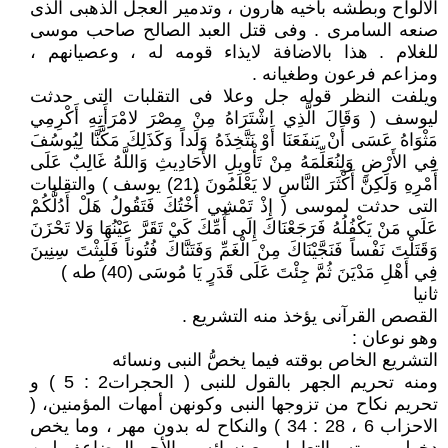
الألواح وبطشه بأخيه هارون ، وتدمير العجل الذهبى الذى
صنعه السامرى . وفى قتل العبد الصالح صاحب موسى
للغلام . هذا بالاضافة لايذاء قومه له ، وعصيانهم ،
ومزاعم فرعون وطغيانه .
ويلفت النظر قوله جل وعلا فى التقلبات التى حدثت
ليوسف ( وَقَالَ الَّذِي اشْتَرَاهُ مِنْ مِصْرَ لامْرَأَتِهِ أَكْرِمِي
مَثْوَاهُ عَسَى أَنْ يَنفَعَنَا أَوْ نَتَّخِذَهُ وَلَداً وَكَذَلِكَ مَكَّنَّا لِيُوسُفَ
فِي الأَرْضِ وَلِنُعَلِّمَهُ مِنْ تَأْوِيلِ الأَحَادِيثِ وَاللَّهُ غَالِبٌ عَلَى
أَمْرِهِ وَلَكِنَّ أَكْثَرَ النَّاسِ لا يَعْلَمُونَ (21) يوسف ) والتقلبات
التى حدثت لموسى ( إِذْ تَمْشِي أُخْتُكَ فَتَقُولُ هَلْ أَدُلُّكُمْ
عَلَى مَنْ يَكْفُلُهُ فَرَجَعْنَاكَ إِلَى أُمِّكَ كَيْ تَقَرَّ عَيْنُهَا وَلا تَحْزَنَ
وَقَتَلْتَ نَفْساً فَنَجَّيْنَاكَ مِنْ الْغَمِّ وَفَتَنَّاكَ فُتُوناً فَلَبِثْتَ سِنِينَ
فِي أَهْلِ مَدْيَنَ ثُمَّ جِئْتَ عَلَى قَدَرٍ يَا مُوسَى (40) طه )
ثانيا
القصص القرآنى يؤخذ منه التشريع .
وهو نوعان :
التشريع الخاص بوقته فيما يخصُّ النبى ونسائه
ومنه تحريم الجهر بالقول للنبى ( الحجرات2 : 5 ) و
تحريم نكاح من تزوجها النبى وكونهن أمهات المؤمنين، (
الاحزاب 6 ، 28 : 34 ) والنكاح له بدون مهر ، وما يخص