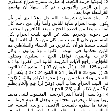
2 : إنتهكوا حرمة الكعبة، إذ صارت مسرح صراع عسكرى
بين إبن الزبير والأمويين ، ثم كان سهلا أن يهاجمها
القرامطة فيما بعد .
3 ـ ساد عصيان تشريعات الله جل وعلا الذى أمر بأن
يكون البيت الحرام مثابة للناس وأمنا وأن من دخله كان
آمنا ، وأيضا من قصده للحج ، ومنع الكافرين المعتدين
من دخوله، وتحريم الصّد عن الحج للبيت الحرام لكل
المسالمين على السواء ، من كان من مكة أو قادما اليها .
السبب بسيط هو أن الكافرين من الخلفاء والسلاطين هم
الذين تحكموا فى البيت ، كانوا ـ ولا يزالون . وكان
الأعراب يهاجمون قوافل الحج ، يسلبون ويقتلون
الحُجّاج.!. راجع الآيات الكريمة التالية التى كفروا بها : ،(
البقرة 125 : 126 ) ( آل عمران 97 ) ( المائدة 2 ) ( التوبة
28 )( الحج 25 )( الأنفال 34 )( الفتح 24 : 27 ). يكفى أن
الله جل وعلا توعّد من يريد ( مجرد الارادة والنيّة )الإلحاد
فى البيت الحرام بعذاب أليم. (وَمَنْ يُرِدْ فِيهِ بِإِلْحَادٍ بِظُلْمٍ
نُذِقْهُ مِنْ عَذَابٍ أَلِيمٍ (25) الحج ).!
4 : ولا ننسى إقامة القبر الرجسى المنسوب للنبى محمد
زورا وبهتانا ، وفرض الحج اليه ، وجعل المدينة حرما . ثم
إضافة ما سمُّوه بالمسجد الأقصى ، والذى أسسه عبد
الملك بن مروان على أنقاض الهيكل الاسرائيلى ، لصرف