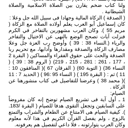
ولنا كتاب ضخم يقارن بين الصلاة الاسلامية والصلاة
الشيطانية .
( الصدقة ) الزكاة المالية وجهادا فى سبيل الله جل وعلا :
كان إسماعيل أبو العرب يعلم أولاده الصلاة مع الزكاة (
مريم 55 ). وكان العرب مشهورين بالتفاخر في الكرم
فنزلت آيات تصحح الوضع بالنهى عن الاختيال والتفاخر
والرياء (.النساء 38 : 39 ) وأوضح رب العزة جل وعلا
مصارف الزكاة والصدقة ومقدارها وآدابها، مع تحريم ربا
الصدقة والحث على حقوق الفقراء والمساكين ( البقرة 2
، 177 ، 261 : 281 ، 215 ، 219) ( الروم 38 : 39 ) (
النساء 36) ( التوبة 60) ( الفرقان 67 )( المنافقون 10 :
11 ) ثم : ( البقرة 195 ) ( النساء 95 :96 ) ( الحديد 7 : 11
)( محمد 38 ) وعرضنا للتفاصيل فى كتاب منشورهنا عن
الزكاة .
الصيام:
1 ـ أول آية فى تشريع الصيام توضح إنه كان مفروضاً
على السابقين وتجعل التقوى هدفا للصيام ( البقرة /183.
). كيفية الصيام هى الامتناع عن الطعام والشراب والتمتع
بالزوج ، ولم يفصل القرآن الكريم في هذا لأنه معلوم
وكان العرب يتوارثونه ، فلا داعي لتفصيل هم يعرفونه.