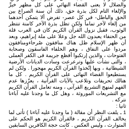
والضلال لا يعنى القضاء النهائي على كل مظهر خيرِّ
والإلغاء التام لكل بذرة حق، ذلك أن سنة الصراع بين
الحق والباطل- في كل عصر- تفرض ألا يتمكن أحدهما
من إلغاء لآخر تماماً ولكن تظل بذرة الآخر كامنة تنتظر
الوثوب، فقبل نزول القرآن الكريم كان في العرب قلة
من الحنفاء يعبدون الله جل وعلا على ملة إبراهيم، وبعد
أن ظهر الإسلام ظل هناك منافقون صُرحاءومنافقون
مردوا على النفاق ، وهم الخلفاء الفاسقون وصحابة
الفتوحات ، والذين إرتكبوا أفظع جريمة فى الكفر العملى
، والتى نشأت عليها وترعرعت وسادت الديانات الأرضية
الشيطانية ، وبها إتّخذوا القرآن الكريم مهجورا . ولكن لم
يستطيعوا القضاء النهائى على القرآن الكريم . كل ما
هنالك تحريفات وتلاعب بالآيات القرآنية ، يعزّزها عدم
الفهم لمنهج التشريع القرآنى ، ومنه تعامل القرآن الكريم
مع التشريعات الموروثة ، وهل كل ما وجدنا عليه آباءنا
نتركه .
ثانيا :
1 ـ يلفت النظر أن مقالة ( ما وجدنا عليه آباءنا ) تأتى لما
يخالف القرآن الكريم ، فالقرآن الكريم هو الحكم على
المتوارث ، وليس العكس . كانت حجة الكافرين السابقين