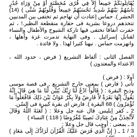
يُقَاتِلُونَكُمْ جَمِيعاً إِلاَّ فِي قُرًى مُحَصَّنَةٍ أَوْ مِنْ وَرَاءِ جُدُرٍ
بَأْسُهُمْ بَيْنَهُمْ شَدِيدٌ تَحْسَبُهُمْ جَمِيعاً وَقُلُوبُهُمْ شَتَّى ) (14)
الحشر ). حماس إعتادت أن تهاجم ثم تختفى بين المدنيين
تتخذهم دروعا بشرية فى حقارة منقطعة النظير.! ، ثم
حفرت أنفاقا تختفى فيها تاركة الشيوخ والأطفال والنساء
لقنابل إسرائيل . وفى النهاية تدمرت غزة وأهلها ،
وانهزمت حماس . نبهنا كثيرا لهذا . ولا فائدة .
الفصل الثانى : ألفاظ التشريع ( فرض ، حدود الله ،
الاعتداء والمعتدون )
أولا : ( فرض )
تأتى ( فارض ) بمعنى خارج التشريع , فى قصة موسى
وذبح البقرة : ( قَالُواْ ادْعُ لَنَا رَبَّكَ يُبَيِّن لَّنَا مَا هِيَ قَالَ إِنَّهُ
يَقُولُ إِنَّهَا بَقَرَةٌ لاَّ فَارِضٌ وَلاَ بِكْرٌ عَوَانٌ بَيْنَ ذَلِكَ فَافْعَلُواْ مَا
تُؤْمَرُونَ ) 68 البقرة ). فارض اى بقرة كبيرة فى السّن.
2 ـ كفر إبليس. قال عنه جل وعلا : ( لَّعَنَهُ اللَّهُ وَقَالَ
لَأَتَّخِذَنَّ مِنْ عِبَادِكَ نَصِيبًا مَّفْرُوضًا ( 118 ) النساء )
3 ـ بمعنى : أوجب قال جل وعلا :
3 / 1 ـ ( إِنَّ الَّذِي فَرَضَ عَلَيْكَ الْقُرْآنَ لَرَادُّكَ إِلَى مَعَادٍ )