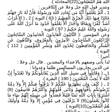
اللَّهِ هُمُ الْمُفْلِحُونَ(22)المجادلة ).
ونتدبر قول الله جل وعلا عن الكافرين :
1 ـ أَلَمْ يَعْلَمُواْ أَنَّهُ مَن يُحَادِدِ اللَّهَ وَرَسُولَهُ فَأَنَّ لَهُ نَارَ جَهَنَّمَ
خَالِدًا فِيهَا ذَلِكَ الْخِزْيُ الْعَظِيمُ ( 63 ) التوبة ) 2 ـ ( الأَعْرَابُ
أَشَدُّ كُفْرًا وَنِفَاقًا وَأَجْدَرُ أَلاَّ يَعْلَمُواْ حُدُودَ مَا أَنزَلَ اللَّهُ عَلَى
رَسُولِهِ وَاللَّهُ عَلِيمٌ حَكِيمٌ ( 97 ) التوبة
وعن المؤمنين :( التَّائِبُونَ الْعَابِدُونَ الْحَامِدُونَ السَّائِحُونَ
الرَّاكِعُونَ السَّاجِدُونَ الآمِرُونَ بِالْمَعْرُوفِ وَالنَّاهُونَ عَنِ
الْمُنكَرِ وَالْحَافِظُونَ لِحُدُودِ اللَّهِ وَبَشِّرِ الْمُؤْمِنِينَ ( 112 )
التوبة ).
أخيرا :
لذا يأتى وصفهم بالاعتداء والمعتدين . قال جل وعلا :
عن الذين يحاربون المسالمين ظلما وعدوانا :
1 ـ ( وَقَاتِلُواْ فِي سَبِيلِ اللَّهِ الَّذِينَ يُقَاتِلُونَكُمْ وَلاَ تَعْتَدُواْ إِنَّ
اللَّهَ لاَ يُحِبُّ الْمُعْتَدِينَ ( 190 ) البقرة ).
2 ـ ( كَيْفَ وَإِن يَظْهَرُوا عَلَيْكُمْ لاَ يَرْقُبُواْ فِيكُمْ إِلاًّ وَلاَ ذِمَّةً
يُرْضُونَكُم بِأَفْوَاهِهِمْ وَتَأْبَى قُلُوبُهُمْ وَأَكْثَرُهُمْ فَاسِقُونَ (8)
اشْتَرَوْا بِآيَاتِ اللَّهِ ثَمَنًا قَلِيلاً فَصَدُّواْ عَن سَبِيلِهِ إِنَّهُمْ سَاء مَا
كَانُواْ يَعْمَلُونَ(9) لاَ يَرْقُبُونَ فِي مُؤْمِنٍ إِلاًّ وَلاَ ذِمَّةً وَأُولَئِكَ
هُمُ الْمُعْتَدُونَ(10)التوبة )
التعدّى فى تشريع الطلاق :