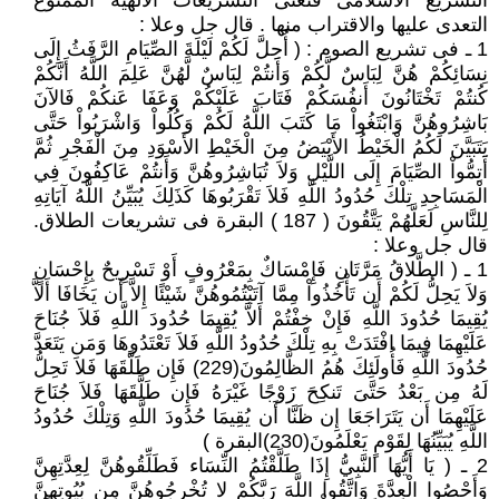
التشريع الاسلامى فتعنى التشريعات الالهية الممنوع
التعدى عليها والاقتراب منها . قال جل وعلا :
1 ـ فى تشريع الصوم : ( أُحِلَّ لَكُمْ لَيْلَةَ الصِّيَامِ الرَّفَثُ إِلَى
نِسَائِكُمْ هُنَّ لِبَاسٌ لَّكُمْ وَأَنتُمْ لِبَاسٌ لَّهُنَّ عَلِمَ اللَّهُ أَنَّكُمْ
كُنتُمْ تَخْتَانُونَ أَنفُسَكُمْ فَتَابَ عَلَيْكُمْ وَعَفَا عَنكُمْ فَالآنَ
بَاشِرُوهُنَّ وَابْتَغُواْ مَا كَتَبَ اللَّهُ لَكُمْ وَكُلُواْ وَاشْرَبُواْ حَتَّى
يَتَبَيَّنَ لَكُمُ الْخَيْطُ الأَبْيَضُ مِنَ الْخَيْطِ الأَسْوَدِ مِنَ الْفَجْرِ ثُمَّ
أَتِمُّواْ الصِّيَامَ إِلَى اللَّيْلِ وَلاَ تُبَاشِرُوهُنَّ وَأَنتُمْ عَاكِفُونَ فِي
الْمَسَاجِدِ تِلْكَ حُدُودُ اللَّهِ فَلاَ تَقْرَبُوهَا كَذَلِكَ يُبَيِّنُ اللَّهُ آيَاتِهِ
لِلنَّاسِ لَعَلَّهُمْ يَتَّقُونَ ( 187 ) البقرة فى تشريعات الطلاق.
قال جل وعلا :
1 ـ ( الطَّلاقُ مَرَّتَانِ فَإِمْسَاكٌ بِمَعْرُوفٍ أَوْ تَسْرِيحٌ بِإِحْسَانٍ
وَلاَ يَحِلُّ لَكُمْ أَن تَأْخُذُواْ مِمَّا آتَيْتُمُوهُنَّ شَيْئًا إِلاَّ أَن يَخَافَا أَلاَّ
يُقِيمَا حُدُودَ اللَّهِ فَإِنْ خِفْتُمْ أَلاَّ يُقِيمَا حُدُودَ اللَّهِ فَلاَ جُنَاحَ
عَلَيْهِمَا فِيمَا افْتَدَتْ بِهِ تِلْكَ حُدُودُ اللَّهِ فَلاَ تَعْتَدُوهَا وَمَن يَتَعَدَّ
حُدُودَ اللَّهِ فَأُولَئِكَ هُمُ الظَّالِمُونَ(229) فَإِن طَلَّقَهَا فَلاَ تَحِلُّ
لَهُ مِن بَعْدُ حَتَّىَ تَنكِحَ زَوْجًا غَيْرَهُ فَإِن طَلَّقَهَا فَلاَ جُنَاحَ
عَلَيْهِمَا أَن يَتَرَاجَعَا إِن ظَنَّا أَن يُقِيمَا حُدُودَ اللَّهِ وَتِلْكَ حُدُودُ
اللَّهِ يُبَيِّنُهَا لِقَوْمٍ يَعْلَمُونَ(230)البقرة )
2 ـ ( يَا أَيُّهَا النَّبِيُّ إِذَا طَلَّقْتُمُ النِّسَاء فَطَلِّقُوهُنَّ لِعِدَّتِهِنَّ
وَأَحْصُوا الْعِدَّةَ وَاتَّقُوا اللَّهَ رَبَّكُمْ لا تُخْرِجُوهُنَّ مِن بُيُوتِهِنَّ