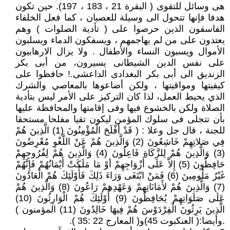
هى وسائل للتقوى ( البقرة 21 ، 183 ، 197). حين تكون
هدفا فإنها تتحول الى وسيلة للعصيان ، كما فعل الخلفاء
الفاسقون الذين حرصوا على ( تأدية الصلوات ) وهم
يعتدون على من لم يهاجمهم ، ويسفكون الدماء ويسلبون
الأموال ويسبون النساء والأطفال . ولا يزال الارهابيون
على نفس الدين الشيطانى يسيرون، من أبى بكر
الزنديق الى أبى بكر البغدادى الداعشى.! حافظوا على
كيفيتها ومواقيتها ، ولكن أضاعوها بالمعاصي والشرك
الذي يحيط العمل، لذا كان التركيز على الأمر ليس بتأدية
الصلاة ولكن بالخشوع فيها وفى إقامتها والمحافظة عليها
بأن تتجلى فى سلوك المؤمن ليكون تقيا مفلحا مستحقا
للجنة ، قال جل وعلا : ( قَدْ أَفْلَحَ الْمُؤْمِنُونَ (1) الَّذِينَ هُمْ
فِي صَلاتِهِمْ خَاشِعُونَ (2) وَالَّذِينَ هُمْ عَنْ اللَّغْوِ مُعْرِضُونَ
(3) وَالَّذِينَ هُمْ لِلزَّكَاةِ فَاعِلُونَ (4) وَالَّذِينَ هُمْ لِفُرُوجِهِمْ
حَافِظُونَ (5) إِلاَّ عَلَى أَزْوَاجِهِمْ أوْ مَا مَلَكَتْ أَيْمَانُهُمْ فَإِنَّهُمْ
غَيْرُ مَلُومِينَ (6) فَمَنْ ابْتَغَى وَرَاءَ ذَلِكَ فَأُوْلَئِكَ هُمْ الْعَادُونَ
(7) وَالَّذِينَ هُمْ لأَمَانَاتِهِمْ وَعَهْدِهِمْ رَاعُونَ (8) وَالَّذِينَ هُمْ
عَلَى صَلَوَاتِهِمْ يُحَافِظُونَ (9) أُوْلَئِكَ هُمْ الْوَارِثُونَ (10)
الَّذِينَ يَرِثُونَ الْفِرْدَوْسَ هُمْ فِيهَا خَالِدُونَ (11) المؤمنون )
.وأيضا:( العنكبوت 45)و( المعارج 22 :35 ).