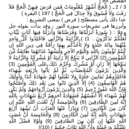
القصص 85 )
3 / 2 ـ ( الْحَجُّ أَشْهُرٌ مَّعْلُومَاتٌ فَمَن فَرَضَ فِيهِنَّ الْحَجَّ فَلاَ
رَفَثَ وَلاَ فُسُوقَ وَلاَ جِدَالَ فِي الْحَجِّ ) 197 ) البقرة )
عدا ذلك يأتى مصطلح ( فرض ) بمعنى التشريع :
وأبرزها فى تشريعات سورة النور ، وقد بدأت بقوله جل
وعلا : ( سُورَةٌ أَنزَلْنَاهَا وَفَرَضْنَاهَا وَأَنزَلْنَا فِيهَا آيَاتٍ بَيِّنَاتٍ
لَّعَلَّكُمْ تَذَكَّرُونَ . 1) ) الزَّانِيَةُ وَالزَّانِي فَاجْلِدُوا كُلَّ وَاحِدٍ
مِّنْهُمَا مِائَةَ جَلْدَةٍ وَلا تَأْخُذْكُم بِهِمَا رَأْفَةٌ فِي دِينِ اللَّهِ إِن
كُنتُمْ تُؤْمِنُونَ بِاللَّهِ وَالْيَوْمِ الآخِرِ وَلْيَشْهَدْ عَذَابَهُمَا طَائِفَةٌ مِّنَ
الْمُؤْمِنِينَ (2) الزَّانِي لا يَنكِحُ إِلاَّ زَانِيَةً أَوْ مُشْرِكَةً وَالزَّانِيَةُ لا
يَنكِحُهَا إِلاَّ زَانٍ أَوْ مُشْرِكٌ وَحُرِّمَ ذَلِكَ عَلَى الْمُؤْمِنِينَ (3)
وَالَّذِينَ يَرْمُونَ الْمُحْصَنَاتِ ثُمَّ لَمْ يَأْتُوا بِأَرْبَعَةِ شُهَدَاء
فَاجْلِدُوهُمْ ثَمَانِينَ جَلْدَةً وَلا تَقْبَلُوا لَهُمْ شَهَادَةً أَبَدًا وَأُولَئِكَ
هُمُ الْفَاسِقُونَ (4) إِلاَّ الَّذِينَ تَابُوا مِن بَعْدِ ذَلِكَ وَأَصْلَحُوا
فَإِنَّ اللَّهَ غَفُورٌ رَّحِيمٌ (5) وَالَّذِينَ يَرْمُونَ أَزْوَاجَهُمْ وَلَمْ يَكُن
لَّهُمْ شُهَدَاء إِلاَّ أَنفُسُهُمْ فَشَهَادَةُ أَحَدِهِمْ أَرْبَعُ شَهَادَاتٍ بِاللَّهِ
إِنَّهُ لَمِنَ الصَّادِقِينَ (6) وَالْخَامِسَةُ أَنَّ لَعْنَتَ اللَّهِ عَلَيْهِ إِن
كَانَ مِنَ الْكَاذِبِينَ (7) وَيَدْرَأُ عَنْهَا الْعَذَابَ أَنْ تَشْهَدَ أَرْبَعَ
شَهَادَاتٍ بِاللَّهِ إِنَّهُ لَمِنَ الْكَاذِبِينَ (8) وَالْخَامِسَةَ أَنَّ غَضَبَ
اللَّهِ عَلَيْهَا إِن كَانَ مِنَ الصَّادِقِينَ (9) وَلَوْلا فَضْلُ اللَّهِ
عَلَيْكُمْ وَرَحْمَتُهُ وَأَنَّ اللَّهَ تَوَّابٌ حَكِيمٌ ) (10))