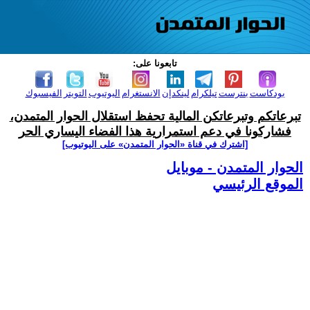
تابعونا على:
بودكاست
بنترست
تيلكرام
لينكدإن
الانستغرام
اليوتيوب
التويتر
الفيسبوك
تبرعاتكم وتبرعاتكن المالية تحفظ استقلال الحوار المتمدن،
فشاركونا في دعم استمرارية هذا الفضاء اليساري الحر
[اشترك في قناة ‫«الحوار المتمدن» على اليوتيوب]
الحوار المتمدن - موبايل
الموقع الرئيسي