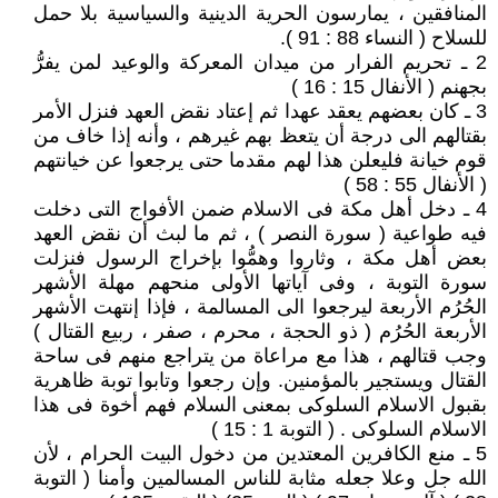
المنافقين ، يمارسون الحرية الدينية والسياسية بلا حمل
للسلاح ( النساء 88 : 91 ).
2 ـ تحريم الفرار من ميدان المعركة والوعيد لمن يفرُّ
بجهنم ( الأنفال 15 : 16 )
3 ـ كان بعضهم يعقد عهدا ثم إعتاد نقض العهد فنزل الأمر
بقتالهم الى درجة أن يتعظ بهم غيرهم ، وأنه إذا خاف من
قوم خيانة فليعلن هذا لهم مقدما حتى يرجعوا عن خيانتهم
( الأنفال 55 : 58 )
4 ـ دخل أهل مكة فى الاسلام ضمن الأفواج التى دخلت
فيه طواعية ( سورة النصر ) ، ثم ما لبث أن نقض العهد
بعض أهل مكة ، وثاروا وهمُّوا بإخراج الرسول فنزلت
سورة التوبة ، وفى آياتها الأولى منحهم مهلة الأشهر
الحُرُم الأربعة ليرجعوا الى المسالمة ، فإذا إنتهت الأشهر
الأربعة الحُرُم ( ذو الحجة ، محرم ، صفر ، ربيع القتال )
وجب قتالهم ، هذا مع مراعاة من يتراجع منهم فى ساحة
القتال ويستجير بالمؤمنين. وإن رجعوا وتابوا توبة ظاهرية
بقبول الاسلام السلوكى بمعنى السلام فهم أخوة فى هذا
الاسلام السلوكى . ( التوبة 1 : 15 )
5 ـ منع الكافرين المعتدين من دخول البيت الحرام ، لأن
الله جل وعلا جعله مثابة للناس المسالمين وأمنا ( التوبة