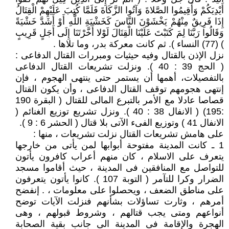
أَيْدِيَكُمْ وَأَقِيمُوا الصَّلاةَ وَآتُوا الزَّكَاةَ فَلَمَّا كُتِبَ عَلَيْهِمْ الْقِتَالُ
إِذَا فَرِيقٌ مِنْهُمْ يَخْشَوْنَ النَّاسَ كَخَشْيَةِ اللَّهِ أَوْ أَشَدَّ خَشْيَةً
وَقَالُوا رَبَّنَا لِمَ كَتَبْتَ عَلَيْنَا الْقِتَالَ لَوْلا أَخَّرْتَنَا إِلَى أَجَلٍ قَرِيبٍ
) (77) النساء ). ثم كانت معركة بدر، وما تلاها .
نزل الإذن بالقتال وفيه حيثيات ومبررات القتال الدفاعى :
( الحج 39 : 40 ). ونزلت تشريعات القتال الدفاعى
بالتفصيلات، أهمها أن يستمر حتى ينتهى الهجوم ، فإن
إنتهى هجومهم توقف القتال الدفاعى ، وأن يكون القتال
قصاصا عادلا مع الأمر بالتبرع المالى للقتال ( البقرة 190
:195) ( الانفال 38 : 40 ). ونزل تشريع توزيع الغنائم (
الانفال 41 ) وتوزيع الفىء الآتى بلا قتال ( الحشر 6 : 9 ).
على هامش تشريعات القتال نزلت تشريعات ، منها :
1 ـ كانت المدينة مفتوحة أبوابها لمن يأتى من خارجها
يتعرف على الاسلام ، كان منهم أعراب كافرون يأتون
للتواصل مع المنافقين فى المدينة ، حيث أقاموا مسجد
الضرار وكرا للتآمر ( التوبة 107 ). كانوا يأتون يتعرفون
على مناطق الضعف ، ويحصلوا على معلومات ، . إنفضح
أمرهم ، وثارت تساؤلات بشأنهم فنزلت الآيات توضح
أنواعهم ومتى يجب قتالهم ، وشروط قبولهم ، وهى
الهجرة والإقامة فى المدينة الى جانب بقية الصحابة