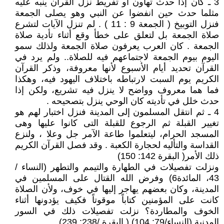
3 ـ كان إذا حدث تهاون أو تفريط نزل القرآن ينبه عليه
مثلما حدث حين انفضوا عن النبي وهو يصلى الجمعة
فنزل التوبيخ ( الجمعة 9 : 11 ) . لم تنزل الآيات لتشرع
صلاة الجمعة بل لتعلق على خطأ وقع أثناء تأدية صلاة
الجمعة . كان العرب يعرفون صلاة الجمعة ولذلك سمو
اليوم بيوم الجمعة لاجتماعهم فيه للصلاة.. ولم يرد في
القرآن تحديد أيام الأسبوع لأنها معروفة، وذكر القرآن
الكريم يوم السبت لارتباطه باختلاف اليهود فيه، وهكذا
فما هما معروف وواضح لا ينزل فيه تشريع، ولكن إذا
حدث خلل في تأديته كان الوحي ينزل بتصحيحه .
4 ـ ثم انتقل المسلمون إلى المدينة فنزل اختبار لهم هو
تغيير القبلة ثم الرجوع للقبلة التى كانوا عليها وهى
المسجد الحرام، ليتعلموا طاعة الآمر جل وعلا ، ولنزع
القداسة والتأليه لحجارة الكعبة . وقد فصل القرآن الكريم
ذلك الأمر( البقرة 142: 150)
ونزلت تفصيلات في الطهارة والتيمم والتطهر (النساء /
43، المائدة6) وفرض الله القتال على المسلمين في
المدينة، وكان بعضهم يهاجر إليها في خوف، ولأن الصلاة
كانت على المؤمنين كتاباً موقوتاً فكيف يؤدونها أثناء
الخوف والمطاردة؟ نزلت تفصيلات ذلك في السور
المدنية (النساء/79: 104) ( البقرة /238: 239).