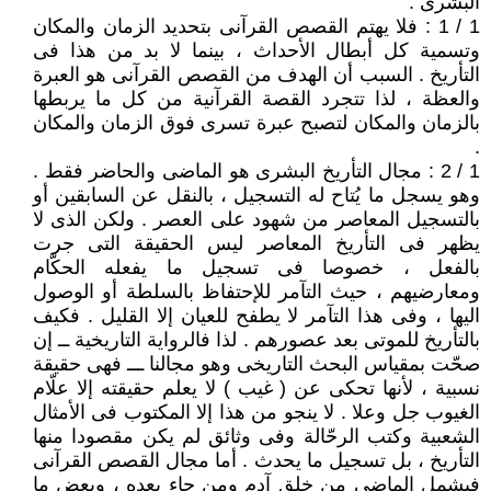
البشرى :
1 / 1 : فلا يهتم القصص القرآنى بتحديد الزمان والمكان
وتسمية كل أبطال الأحداث ، بينما لا بد من هذا فى
التأريخ . السبب أن الهدف من القصص القرآنى هو العبرة
والعظة ، لذا تتجرد القصة القرآنية من كل ما يربطها
بالزمان والمكان لتصبح عبرة تسرى فوق الزمان والمكان
.
1 / 2 : مجال التأريخ البشرى هو الماضى والحاضر فقط .
وهو يسجل ما يُتاح له التسجيل ، بالنقل عن السابقين أو
بالتسجيل المعاصر من شهود على العصر . ولكن الذى لا
يظهر فى التأريخ المعاصر ليس الحقيقة التى جرت
بالفعل ، خصوصا فى تسجيل ما يفعله الحكّام
ومعارضيهم ، حيث التآمر للإحتفاظ بالسلطة أو الوصول
اليها ، وفى هذا التآمر لا يطفح للعيان إلا القليل . فكيف
بالتأريخ للموتى بعد عصورهم . لذا فالرواية التاريخية ــ إن
صحّت بمقياس البحث التاريخى وهو مجالنا ـــ فهى حقيقة
نسبية ، لأنها تحكى عن ( غيب ) لا يعلم حقيقته إلا علّام
الغيوب جل وعلا . لا ينجو من هذا إلا المكتوب فى الأمثال
الشعبية وكتب الرحّالة وفى وثائق لم يكن مقصودا منها
التأريخ ، بل تسجيل ما يحدث . أما مجال القصص القرآنى
فيشمل الماضى من خلق آدم ومن جاء بعده ، وبعض ما