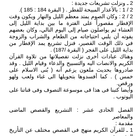
2 ـ ونزلت تشريعات جديدة :
2 / 1 : بالأعذار المبيحة للفطر . ( البقرة 184 : 185 ).
2 / 2 : وكان الصوم يمتد معظم الليل والنهار ويكون وقت
الإفطار مقصوراً على الفترة ما بين بداية الليل إلى
العشاء ثم يواصلون صيام إلى اليوم التالي، وكان بعضهم
يفوته أن يلبي احتياجاته من الطعام والشراب والزوجة
في ذلك الوقت القصير، فنزل تشريع يمد الإفطار من
بداية الليل على الفجر ( البقرة /187) .
وهناك عبادات أخرى نزلت تفصيلاتها من تلاوة القرآن
الكريم والانصات اليه والتسبيح والدعاء وقيام الليل . وقد
صادروها بحديث ملعون يزعم أنه ( بُنى الاسلام على
خمس ) . كما أفسدوها بتحويلها الى غناء ولعب ولهو
ورقص.
وأيضا كتبنا فى هذا فى موسوعة التصوف وفى قناتنا على
اليوتوب .
الفصل الحادى عشر : التشريع والقصص الماضى
والمعاصر
مقدمة :
1 ـ للقرآن الكريم منهج فى القصص مختلف عن التأريخ