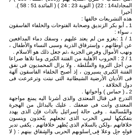
المجادلة14 : 22) ( التوبة 23 : 24 ) ( المائدة 51 : 58 ).
أخيرا
هذه التشريعات خالفها :
1 ـ أبو بكر الزنديق وصحابة الفتوحات والخلفاء الفاسقون
، سواء :
1 / 1 :بغزو من لم يعتد عليهم ، وسفك دماء المدافعين
عن أوطانهم ، وإسترقاق الذرية وسبى النساء والأطفال ،
ونهب الأموال وفرض الجزية ،ثم جعل ذلك هو الاسلام .
1 / 2 : الحروب الأهلية من الفتنة الكبرى وما تلاها صراعا
من أجل الثروة والسُّلطة . ولا يزال المحمديون فى نفق
الفتنة الكبرى يسيرون ، إذ أصبح الخلفاء الفاسقون آلهة
فى الأديان الأرضية الشيطانية التى نبتت وترعرعت فى
دول الخلافة .
2 ـ ( حماس ) وأخواتها .
التدرج فى قتال المعتدى والذى أشرنا اليه يمنع مواجهة
المعتدى وأنت فى ضعفك . عليك بالبدائل من الهجرة
والمُسالمة . وفى حالة إسرائيل بالذات فإن الذى يهدد
بتفكيكها ليس الحرب الذى تجعلهم يتّحدون وينسون
خلافاتهم ،ولكن بالسلام الذى يُظهر خلافاتهم . يكفى تدبر
قوله جل وعلا فى اسلوبهم الحربى والشقاق بينهم : ( لا