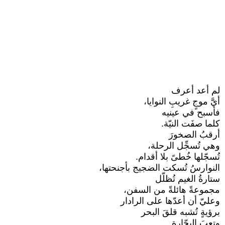
لم أعد أعرف
أيَّ موجٍ غريبِ النوايا،
فأسبح في عينيه
كلما صفَت النيّة.
أرقبُ الصخورَ
وهي تُسجِّل الرحلة،
تُسجّلها خُطىً بلا أقدام.
النوارسُ تُسكت الضجيج بأجنحتها،
ستارةُ الغيم تُظلّل
مجموعةً هائلةً من السفن،
وعليّ أن أعدّها على الرادار
برؤيةٍ تُشبه قلقَ البحر
وتعبَ البحّارة.