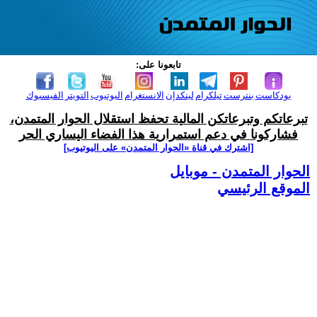
تابعونا على:
بودكاست
بنترست
تيلكرام
لينكدإن
الانستغرام
اليوتيوب
التويتر
الفيسبوك
تبرعاتكم وتبرعاتكن المالية تحفظ استقلال الحوار المتمدن،
فشاركونا في دعم استمرارية هذا الفضاء اليساري الحر
[اشترك في قناة ‫«الحوار المتمدن» على اليوتيوب]
الحوار المتمدن - موبايل
الموقع الرئيسي