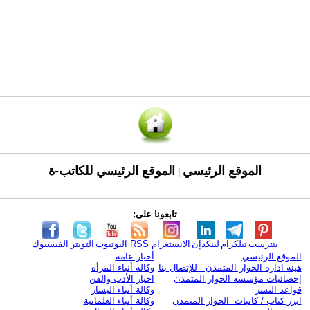
الموقع الرئيسي
الموقع الرئيسي للكاتب-ة
|
تابعونا على:
بنترست
تيلكرام
لينكدإن
الانستغرام
RSS
اليوتيوب
التويتر
الفيسبوك
الموقع الرئيسي
أخبار عامة
هيئة ادارة الحوار المتمدن - للإتصال بنا
وكالة أنباء المرأة
إحصائيات مؤسسة الحوار المتمدن
اخبار الأدب والفن
قواعد النشر
وكالة أنباء اليسار
ابرز كتاب / كاتبات الحوار المتمدن
وكالة أنباء العلمانية