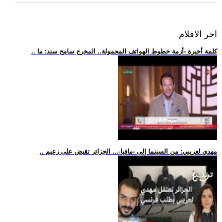
اخر الافلام
.. كلمة أخيرة -أزمة خطوط الهواتف المحمولة.. المخرج سامح سند: ما
.. مهدي لعريبي: من السينما إلى -مافيا-... الجزائر تقبض على زعيم