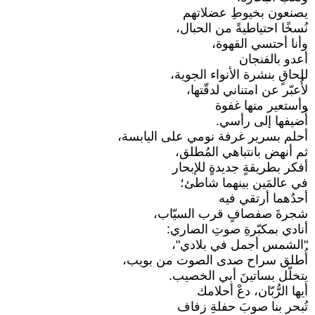
يصنعون بخيوطِ عضلاتهم
نُسخًا احتياطيةً من الحبال،
وأنا أحتسي القهوة،
أعدو بالفنجان
للحاقٍ بنشرة الأنواء الجوية،
لأُعبّر عن امتناني لدقّتها،
وأستعير منها غفوة
أُضيفها إلى رأسي.
أحلم بسرير غرفة نومي على اليابسة،
ثم أنهض بانتباهي المُطلق،
أفكر بطريقةٍ جديدةٍ للإبحار
في عالمَين بينهما شاطئ؛
أحدُهما أرتقي فيه
شجرةَ صفصافٍ قرب السيّاب،
أنادي بمكبّرةِ صوتِ الصاري:
"الشمس أجمل في بلادي"،
أُطلق سراح صدى الصوت من بويب،
يتخلّل بساتينَ أبي الخصيب.
أيها الرُّبّان، دعْ أحلامك
تُبحر بنا صوبَ حفلةِ زفاف