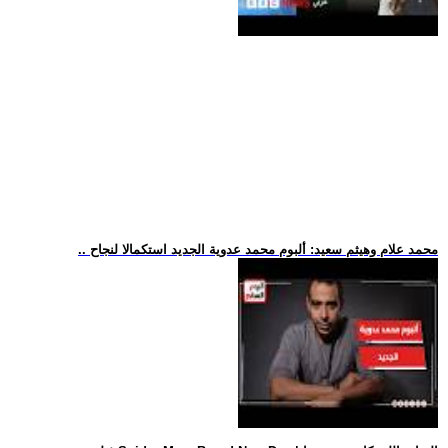
.. محمد علام وهيثم سعيد: ألبوم محمد عدوية الجديد استكمالا لنجاح