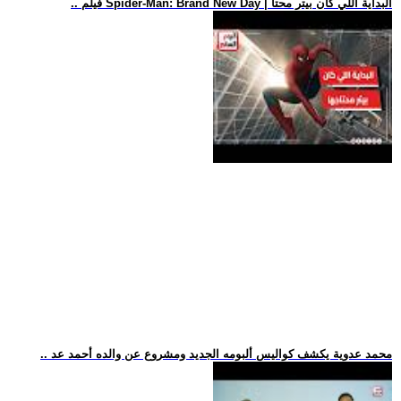
.. فيلم Spider-Man: Brand New Day | البداية اللي كان بيتر محتا
.. محمد عدوية يكشف كواليس ألبومه الجديد ومشروع عن والده أحمد عد