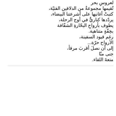
لعروسِ بحر
تُقيمها مجموعةٌ من الدلافين الفتيّة،
كتبتْ أغانيها على أشرعتنا البيضاء،
يردّدها كناريٌّ في أوج الرحلة،
يطوف بأرواحِ البحّارةِ الشفّافة
بخِفّةٍ متناهية.
رغم قيود السفينة،
الأرواح حرّة...
إلى أن نصلَ أقربَ مرفأ،
جنى منّا
متعةَ اللقاء.