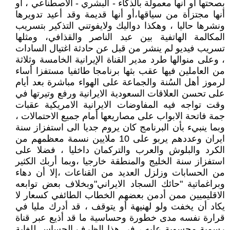
بصحتها أو أنها معمولة بالذكاء - البشري - الاصطناعي ، أو
أنها مجتزأة من سياقها،أو أنها قديمة وقد أعيد تدويرها
ونشرها حاليا ، وهكذا دواليك ولايفوتني التذكير بتسريب
المكالمة الهاتفية بين عبد الناصر والقذافي، ومثلها
تسريب فيديو لم ينشر من قبل عن حادثة اغتيال السادات
، وعلى منوالها طرد مدير القناة الإيرانية الخامسة وثلاثة
من العاملين فيها عقب بثها برنامجا طائفيا مستفزا أساء
لرموز أهل السُنة والجماعة على الهواء مباشرة بعد أيام
على تحسن العلاقات السعودية الايرانية ورفع وتيرتها في
وقت تواجه فيه المفاوضات الايرانية الامريكية عقبات
جمة فاتحة الابواب على مصاريعها أمام جميع الاحتمالات ،
وبما ينبيء بأن البرنامج كان يروم جديا الى استفزاز سنة
ايران وعددهم يربو على 10 ملايين نسمة معظمهم من
الكرد والبلوش والعرب والتركمان داخليا ، فضلا على
استفزاز سنة الخليج والمنطقة خارجيا ،وبما أربك الكثير
من الحسابات وزلزل العديد من القناعات ،إلا أن دهاء
وبراغماتية "حائك السجاد الايراني"وبخلاف بعض توابعه
الاقليميين ممن أدمن بعضهم الخطاب الطائفي كسعار لا
يكاد أن يخفت ولو لهنيهة أو يتوقف ، قد أدرك مليا في
قرارة نفسه مدى خطورة وحساسية ما قد أذيع عبر قناة
رسمية محسوبة عليه ، في هذا الظرف الحساس للغاية