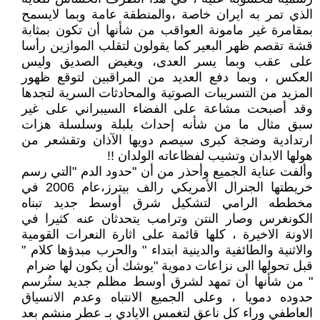
الذي تمر به ايران خاصة ،والمنطقة عامة وبما لايسمح
بمقامرة غير مامونة العواقب من شأنها أن تكون بمثابة
قشة تقصم ظهر البعير كما يقولون لتقلب الموازين رأسا
على عقب وبما يسر العدى، ويغيض الصديق وليس
العكس ، وبما دفع العديد من المراقبين لتوقع ظهور
المزيد من التسريبات الصوتية والمحادثات السرية لتجدها
وقد أصبحت مشاعة على الفضاء السيبراني على غير
سبق مثال ما من شأنه إحداث بلبلة وسلسلة هزات
ارتدادية وضجة كبرى سيصم دويها الآذان وتقشعر من
هولها الابدان وتشيب لفظاعاته الولدان !!
وألفت عناية الجميع وأحذر من أن "حدود الدم "التي رسم
خريطتها الجنرال الأمريكي رالف بيترز،عام 2006 في
مخططه الرامي لتشكيل شرق أوسط جديد تبناه
الكونغرس وصار النتن وترامب يتحدثان عنه كثيرا في
الاونة الاخيرة ، كلها قائمة على اثارة النعرات القومية
والاثنية والطائفية والدينية ابتداء " والحرب مبدؤها كلام "
قبل تحولها الى نزاعات دموية "يوشك أن يكون لها ضرام
" من شأنها أن تمهد لشرق أوسط مظلم جديد ستُرسم
حدوده دمويا ، وعلى الجميع الانتباه وعدم الانسياق
العاطفي وراء كل ناعق لتغمس الايادي بـ عطر منشم بعد