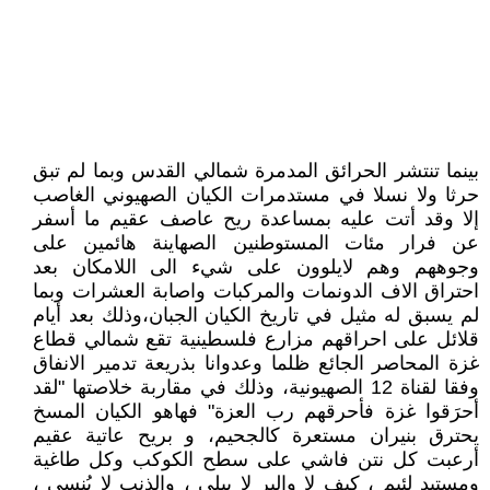
بينما تنتشر الحرائق المدمرة شمالي القدس وبما لم تبق
حرثا ولا نسلا في مستدمرات الكيان الصهيوني الغاصب
إلا وقد أتت عليه بمساعدة ريح عاصف عقيم ما أسفر
عن فرار مئات المستوطنين الصهاينة هائمين على
وجوههم وهم لايلوون على شيء الى اللامكان بعد
احتراق الاف الدونمات والمركبات واصابة العشرات وبما
لم يسبق له مثيل في تاريخ الكيان الجبان،وذلك بعد أيام
قلائل على احراقهم مزارع فلسطينية تقع شمالي قطاع
غزة المحاصر الجائع ظلما وعدوانا بذريعة تدمير الانفاق
وفقا لقناة 12 الصهيونية، وذلك في مقاربة خلاصتها "لقد
أحرَقوا غزة فأحرقهم رب العزة" فهاهو الكيان المسخ
يحترق بنيران مستعرة كالجحيم، و بريح عاتية عقيم
أرعبت كل نتن فاشي على سطح الكوكب وكل طاغية
ومستبد لئيم ، كيف لا والبر لا يبلى ، والذنب لا يُنسى ،