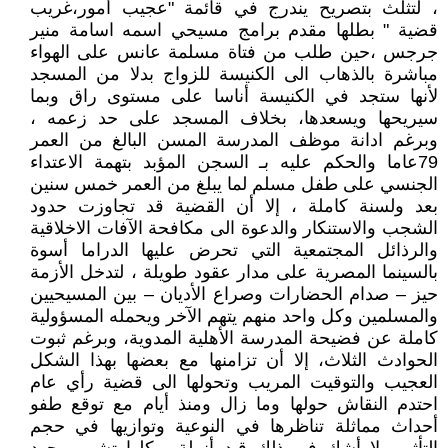
، لتثلث بتصريح يندرج في قائمة "عجيب أمور،غريب
قضية " بطلها مقدم برامج مسيحي اسمه اسامة منير
جرجس ،حين طلب من فتاة مسلمة عانس على الهواء
مباشرة بالذهاب الى الكنيسة للزواج بدلا من المسجد
لأنها ستجد في الكنيسة أناسا على مستوى راق وبما
سيريحها ويسعدها، بخلاف المسجد على حد زعمه ،
وبرغم ادانة موظف المدرسة المسن البالغ من العمر
79عاما والحكم عليه بـ السجن المؤبد بتهمة الاعتداء
الجنسي على طفل مسلم لما يبلغ من العمر خمس سنين
بعد ولسنة كاملة ، إلا أن القضية قد تجاوزت حدود
الشجب والاستنكار والدعوة الى مكافحة الآفات الاخلاقية
والرذائل المجتمعية التي تحرض عليها الدراما أسوة
بالسينما المصرية على مدار عقود طويلة ، لتدخل الأزمة
حيز – صدام الحضارات وصراع الأديان – بين المسيحيين
والمسلمين وكل واحد منهم يتهم الآخر ويحمله المسؤولية
كاملة عن فضيحة المدرسة الأهلية المدوية، وبرغم ثبوت
الحوادث الثلاث، إلا أن تزامنها مع بعضها بهذا الشكل
العجيب والتوقيت المريب وتحولها الى قضية رأي عام
احتدم النقاش حولها وما زال ومنذ أيام مع توقع طفو
أحداث مماثلة تناظرها في النوعية وتوازيها في حجم