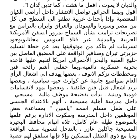
والديان لا يموت ، افعل ما شئت ، كما تدين تُدان !".
أقول وبينما الحرائق تواصل الانتشار داخل أراضي الكيان
المغتصبة وإذا بأحداث غريبة تطفو الى السطح في كل
من مصر وسوريا والسودان والعراق وايران بالتزامن مع
تصريحات ترامب بشأن السماح بمرور السفن الامريكية
الحربية والمدنية عبر قناة السويس مجانا،وبوجود
تسريبات لم يتأكد من موثوقيتها بعد عن خطة لتسليم
جزيرتي تيران وصنافير الواقعة على المضيق الفاصل بين
خليج العقبة والبحر الأحمرالى امريكا لتقيم عليها قاعدة
بحرية عسكرية دائمية،وبما جعلني أشم رائحة فتن
ومخططات تزكم الانوف ، بعضها يهدف الى اشغال الرأي
العام بمواضيع جانبية عن كوارث جيو- سياسية ، وبعضها
يريد اشعال فتيل فتن طائفية ، وبعضها يمهد لانقسامات
قومية ودينية ، بدأت بفضيحة موظف مالية - مسيحي –
داخل مدرسة أهلية مسيحية ، أتهم بالاعتداء الجنسي
على طفل مسلم اسمه "ياسين " بمساعدة بعض
الموظفين داخل المدرسة وسكوت الادارة برغم علمها
بالموضوع طيلة عام كامل، تلاه اتهام محافظ البحيرة
المسيحية جاكلين عازر ، بالتدخل لتسوية ملف الواقعة
وديا مع ذوي الطفل المسكين وإلا فإنها ستلفق لهم قضية