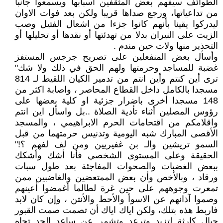
الطوائف سيفهم بعض المثقفين أسبابها ويسمعوا جانبا
من تداعياتها، ورجع صداها قريبا ولكن بعد فوات الاوان
ليدركوا يقينا بأنهم كانوا جزءا من اشعال الفتيل وصب
الزيت على النيران بدلا من تهدئتها أو نقدها أو تحليلها أو
التحذير منها ولات حين مندم .
وأسأل بعض المنفعلين على تصريح جرجس المستفز
غضبة للمساجد وحرمتها ولهم الحق في ذلك ولا شك"
ترى أين كنتم وأين انتم من تدمير الكيان اللقيط لـ 814
مسجدا بالكامل داخل القطاع المحاصر ، واصابة اكثر من
148 مسجدا أخرى باضرار جزئية او كلية بعضها على
رؤوس المصلين أثناء تأدية الصلاة ..بل واسأل اين انتم
واقلامكم من اقتحامات الحرم الابراهيمي ، والمسجد
الأقصى المبارك شبه اليومية وتدنيس حرمتهما من قبل
السمو تريشين والـ بن غفيريين ومن لف لفهم ؟!"
الحقيقة وعلى المستوى الشخصي فأنا أشك وأشكك
ببعض الغضبات والصحوات المفاجئة بعد طول سبات
ورقاد ، وبالأخص وأن بعض الممتعضين والغاضبين ممن
تمعرت وجوههم على حين غرة لطالما أغمضوا أعينهم
وصموا آذانهم عن الاسوأ والأحط والأنتن ، وإن كان لابد
فاربط هذه بتلك، ولكن اياك اياك أن تصمت صمت القبور
حيال كارثة لتزبد وترعد وتشمر عن ساعد الجد تجاه