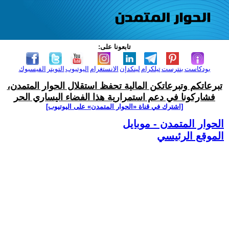
تابعونا على:
بودكاست
بنترست
تيلكرام
لينكدإن
الانستغرام
اليوتيوب
التويتر
الفيسبوك
تبرعاتكم وتبرعاتكن المالية تحفظ استقلال الحوار المتمدن،
فشاركونا في دعم استمرارية هذا الفضاء اليساري الحر
[اشترك في قناة ‫«الحوار المتمدن» على اليوتيوب]
الحوار المتمدن - موبايل
الموقع الرئيسي