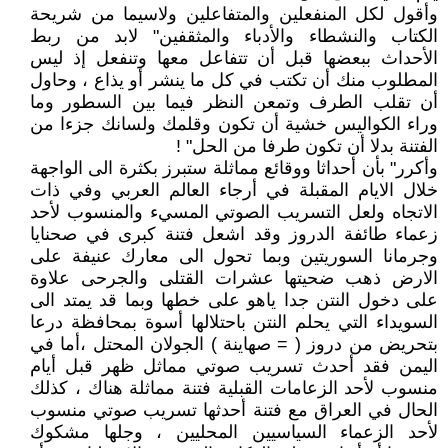
وأقول لكل المنفعلين والمتفاعلين ولاسيما من شريحة
الكتاب والنشطاء والأدباء والمثقفين" لابد من ربط
الأحداث ببعضها قبل أن تتفاعل معها وتنفعل إذ ليس
المطلوب منك أن تكتب في كل ما ينشر أو يذاع ، وحاول
أن تقلب الطرف وتمعن النظر فيما بين السطور وما
وراء الكواليس خشية أن تكون وقلمك ولسانك جزءا من
الفتنة بدلا أن تكون طرفا من الحل" !
وأكرر" بأن أحداثا ووقائع مماثلة ستبرز بكثرة الى الواجهة
خلال الايام المقبلة في أرجاء العالم العربي وفي ذات
الاتجاه ولعل التسريب الصوتي المسيء والمنسوب لأحد
زعماء طائفة الدروز وقد اشعل فتنة كبرى في صحنايا
وجرمانا السوريتين وبما تحول الى معارك عنيفة على
الارض ذهب ضحيتها عشرات القتلى والجرحى علاوة
على دخول النتن جدا ياهو على خطها وبما قد يمتد الى
السويداء التي يحلم النتن باحتلالها أسوة بمحافظة درعا
بتحريض من دروز ( = صهاينة ) الجولان المحتل ،أما في
اليمن فقد أحدث تسريب صوتي مماثل ظهر قبل أيام
منسوب لأحد الزعامات القبلية فتنة مماثلة هناك ، كذلك
الحال في العراق مع فتنة أحدثها تسريب صوتي منسوب
لأحد الزعماء السياسيين المحليين ، وجلها مشكوك