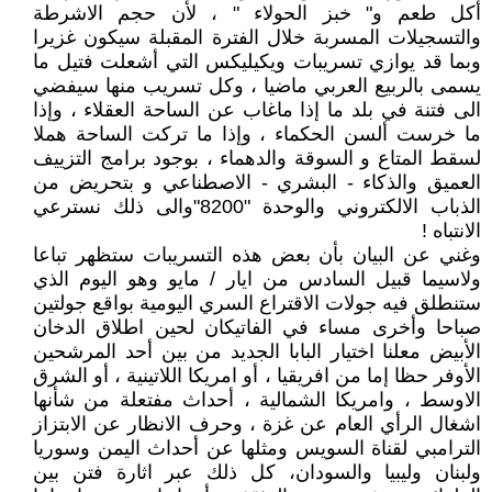
أكل طعم و" خبز الحولاء " ، لأن حجم الاشرطة
والتسجيلات المسربة خلال الفترة المقبلة سيكون غزيرا
وبما قد يوازي تسريبات ويكيليكس التي أشعلت فتيل ما
يسمى بالربيع العربي ماضيا ، وكل تسريب منها سيفضي
الى فتنة في بلد ما إذا ماغاب عن الساحة العقلاء ، وإذا
ما خرست ألسن الحكماء ، وإذا ما تركت الساحة هملا
لسقط المتاع و السوقة والدهماء ، بوجود برامج التزييف
العميق والذكاء - البشري - الاصطناعي و بتحريض من
الذباب الالكتروني والوحدة "8200"والى ذلك نسترعي
الانتباه !
وغني عن البيان بأن بعض هذه التسريبات ستظهر تباعا
ولاسيما قبيل السادس من ايار / مايو وهو اليوم الذي
ستنطلق فيه جولات الاقتراع السري اليومية بواقع جولتين
صباحا وأخرى مساء في الفاتيكان لحين اطلاق الدخان
الأبيض معلنا اختيار البابا الجديد من بين أحد المرشحين
الأوفر حظا إما من افريقيا ، أو امريكا اللاتينية ، أو الشرق
الاوسط ، وامريكا الشمالية ، أحداث مفتعلة من شأنها
اشغال الرأي العام عن غزة ، وحرف الانظار عن الابتزاز
الترامبي لقناة السويس ومثلها عن أحداث اليمن وسوريا
ولبنان وليبيا والسودان، كل ذلك عبر اثارة فتن بين