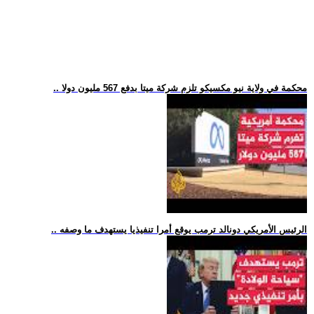
.. محكمة في ولاية نيو مكسيكو تلزم شركة ميتا بدفع 567 مليون دولا
.. الرئيس الأمريكي دونالد ترمب يوقع أمرا تنفيذيا يستهدف ما وصفه