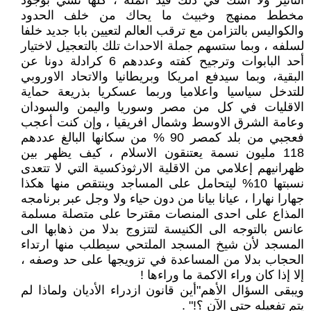
التأثير ولا أشك في ذلك قيد أنملة ، كلها تشي بوجود
مخطط ممنهج وخبيث ما يحاك من خلف الحدود
والكواليس بالتزامن مع ترقب العالم لتعيين بابا جديد خلفا
لسلفه ، وبما ستسهم جملة الاحداث تلك بالتعجيل لاختيار
أحد البابوات وترجيح كفته وعددهم 6 كرادلة دونا عن
البقية، وبما سيدفع امريكا وبريطانيا والاتحاد الاوروبي
للتدخل سياسيا واعلاميا وربما عسكريا بذريعة حماية
الاقليات في كل من مصر وسوريا واليمن والسودان
وعامة الشرق الاوسط وشمال افريقيا ، وإن كنت أعجب
فعجبي من بلد كمصر 90 % من سكانها البالغ عددهم
118 مليون نسمة يعتنقون الاسلام ، كيف يظهر بين
ظهرانيهم إعلامي من الاقلية الارثوذكسية التي لا تتعدى
نسبتها 10% ليتحامل على المساجد وينتقص منها هكذا
جهارا نهارا ، عيانا بيانا من دون حياء ولا وجل عبر برنامجه
المذاع على احدى المنصات مقترحا على متصلة مسلمة
عانس بالتوجه الى الكنيسة لتتزوج بدلا من ذهابها الى
المسجد لأن شيخ المسجد الملتحي سيطلب منها ارتداء
الحجاب بدلا من المساعدة في تزويجها على حد وصفه ،
إلا إذا كان وراء الاكمة ما وراءها !
ويبقى السؤال الأهم"أين قانون ازدراء الأديان ولماذا لم
يتم تفعيله حتى الآن ؟!" .