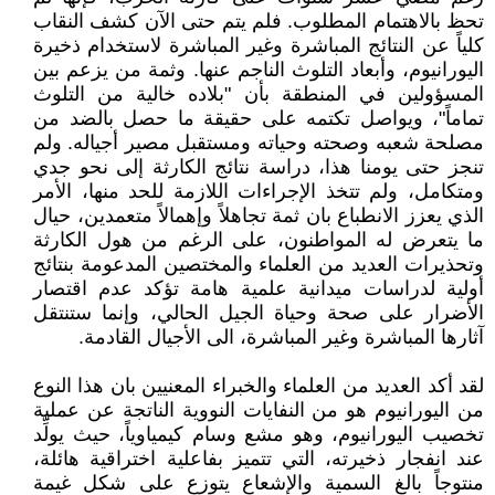
تحظ بالاهتمام المطلوب. فلم يتم حتى الآن كشف النقاب
كلياً عن النتائج المباشرة وغير المباشرة لاستخدام ذخيرة
اليورانيوم، وأبعاد التلوث الناجم عنها. وثمة من يزعم بين
المسؤولين في المنطقة بأن "بلاده خالية من التلوث
تماماً"، ويواصل تكتمه على حقيقة ما حصل بالضد من
مصلحة شعبه وصحته وحياته ومستقبل مصير أجياله. ولم
تنجز حتى يومنا هذا، دراسة نتائج الكارثة إلى نحو جدي
ومتكامل، ولم تتخذ الإجراءات اللازمة للحد منها، الأمر
الذي يعزز الانطباع بان ثمة تجاهلاً وإهمالاً متعمدين، حيال
ما يتعرض له المواطنون، على الرغم من هول الكارثة
وتحذيرات العديد من العلماء والمختصين المدعومة بنتائج
أولية لدراسات ميدانية علمية هامة تؤكد عدم اقتصار
الأضرار على صحة وحياة الجيل الحالي، وإنما ستنتقل
آثارها المباشرة وغير المباشرة، الى الأجيال القادمة.
لقد أكد العديد من العلماء والخبراء المعنيين بان هذا النوع
من اليورانيوم هو من النفايات النووية الناتجة عن عملية
تخصيب اليورانيوم، وهو مشع وسام كيمياوياً، حيث يولِّد
عند انفجار ذخيرته، التي تتميز بفاعلية اختراقية هائلة،
منتوجاً بالغ السمية والإشعاع يتوزع على شكل غيمة