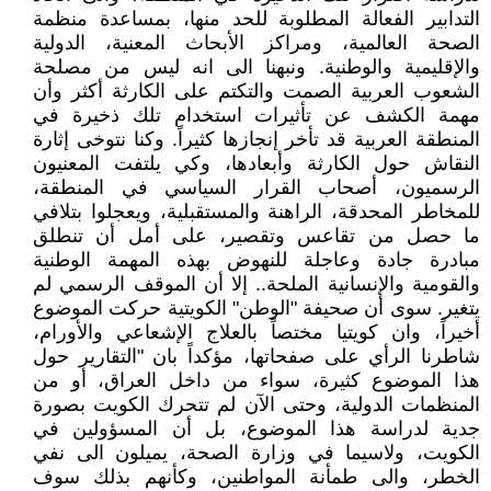
التدابير الفعالة المطلوبة للحد منها، بمساعدة منظمة
الصحة العالمية، ومراكز الأبحاث المعنية، الدولية
والإقليمية والوطنية. ونبهنا الى انه ليس من مصلحة
الشعوب العربية الصمت والتكتم على الكارثة أكثر وأن
مهمة الكشف عن تأثيرات استخدام تلك ذخيرة في
المنطقة العربية قد تأخر إنجازها كثيراً. وكنا نتوخى إثارة
النقاش حول الكارثة وأبعادها، وكي يلتفت المعنيون
الرسميون، أصحاب القرار السياسي في المنطقة،
للمخاطر المحدقة، الراهنة والمستقبلية، ويعجلوا بتلافي
ما حصل من تقاعس وتقصير، على أمل أن تنطلق
مبادرة جادة وعاجلة للنهوض بهذه المهمة الوطنية
والقومية والإنسانية الملحة.. إلا أن الموقف الرسمي لم
يتغير. سوى أن صحيفة "الوطن" الكويتية حركت الموضوع
أخيراً، وان كويتيا مختصاً بالعلاج الإشعاعي والأورام،
شاطرنا الرأي على صفحاتها، مؤكداً بان "التقارير حول
هذا الموضوع كثيرة، سواء من داخل العراق، أو من
المنظمات الدولية، وحتى الآن لم تتحرك الكويت بصورة
جدية لدراسة هذا الموضوع، بل أن المسؤولين في
الكويت، ولاسيما في وزارة الصحة، يميلون الى نفي
الخطر، والى طمأنة المواطنين، وكأنهم بذلك سوف