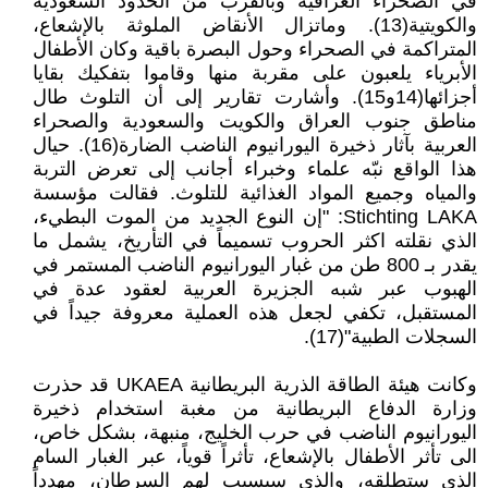
في الصحراء العراقية وبالقرب من الحدود السعودية
والكويتية(13). وماتزال الأنقاض الملوثة بالإشعاع،
المتراكمة في الصحراء وحول البصرة باقية وكان الأطفال
الأبرياء يلعبون على مقربة منها وقاموا بتفكيك بقايا
أجزائها(14و15). وأشارت تقارير إلى أن التلوث طال
مناطق جنوب العراق والكويت والسعودية والصحراء
العربية بآثار ذخيرة اليورانيوم الناضب الضارة(16). حيال
هذا الواقع نبّه علماء وخبراء أجانب إلى تعرض التربة
والمياه وجميع المواد الغذائية للتلوث. فقالت مؤسسة
Stichting LAKA: "إن النوع الجديد من الموت البطيء،
الذي نقلته اكثر الحروب تسميماً في التأريخ، يشمل ما
يقدر بـ 800 طن من غبار اليورانيوم الناضب المستمر في
الهبوب عبر شبه الجزيرة العربية لعقود عدة في
المستقبل، تكفي لجعل هذه العملية معروفة جيداً في
السجلات الطبية"(17).
وكانت هيئة الطاقة الذرية البريطانية UKAEA قد حذرت
وزارة الدفاع البريطانية من مغبة استخدام ذخيرة
اليورانيوم الناضب في حرب الخليج، منبهة، بشكل خاص،
الى تأثر الأطفال بالإشعاع، تأثراً قوياً، عبر الغبار السام
الذي ستطلقه، والذي سيسبب لهم السرطان، مهدداً