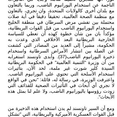
الناجمة عن استخدام اليورانيوم الناضب، وربما بالتعاون
مع بلدان أخرى كالولايات المتحدة، وان تجري، بالتعاون
مع منظمة الصحة العالمية، تحقيقاً دقيقاً في أية صلات
محتملة بين تفشي مرض السرطان في منطقة الخليج
واستخدام اليورانيوم الناضب من قبل القوات البريطانية،
مؤكداً بان من شأن خطوة كهذه أن تعطي للسياسة
الخارجية البريطانية البعد الأخلاقي الذي وعدت به
الحكومة، مشيراً إلى العديد من المصادر التي كشفت
عن الصلة بين انتشار الأمراض السرطانية واستخدام
ذخيرة اليورانيوم الناضب(37). وأبدى تاونسند استغرابه
من أن وزيرة "التنمية العالمية" في الحكومة البريطانية
السيدة كلير شورت غير ملمة، لحد الآن، بتأثيرات
استخدام الأسلحة التي تحتوي على اليورانيوم الناضب.
واعترفت الوزيرة، في رسالة له، قائلة: "نحن في الواقع
لا نجري أي أبحاث في التأثيرات الصحية للقذائف التي
زودت رؤوسها باليورانيوم الناضب، ولا علم لنا بمثل هذه
الأبحاث".
ومع أن السير تاونسند لم يدن استخدام هذه الذخيرة من
قبل القوات العسكرية الأميركية والبريطانية، التي "تشكل