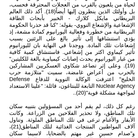
لحياة من يلعبون بالقرب من العجلات المحترقة فحسب،
بل وأولئك الذين ينظرون إليها أيضاً(18). أكد ذلك العالم
البريطاني مايكل كلارك - الخبير بأبحاث الطاقة
الإشعاعية والإشعاع النووي- بقوله: "كنا قد حذرنا الحكومة
البريطانية من خطورة وفعالية اليورانيوم كمادة مشعة، إذ
يؤدي استنشاقها إلى تأثير بالغ على الرئتين بسبب
إشعاعات تلك المادة. ووجدنا في النهاية بان لليورانيوم
تأثير كيماوي اكثر من إشعاعي. فاستنشاق كمية كافية
من غبار اليورانيوم يحدث إصابات كيمياوية بالغة للكليتين"
(19). وعلى إثر تصاعد شكاوى العسكريين المشاركين
بالحرب من أعراض غامضة، سميت "متلازمة حرب
الخليج" اعترفت الوكالة النووية للدفاع Defense
Nuclear Agency التابعة للبنتاغون، قائلة: "علينا الاستعداد
لمواجهة مشكلة قوية"(20)..
رغم كل ذلك، لم يقم أحد من المسؤولين بتنبيه سكان
تلك المناطق، ولا تحذير الفلاحين من الزراعة. وكانت
الأبقار والأغنام ترعى في تلك المناطق الملوثة. وتناول
آلاف المواطنين المنتجات الغذائية لتلك المناطق(21)،
و"صدام حسين غير مهتم بالضحايا، لاسيما سكان