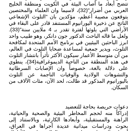
تتضح أبعاد ما أصاب البيئة في الكويت ومنطقة الخليج
العربي من أضرار"(32)، لاسيما وان العلماء والمختصين
يتوقعون مصيبة أعظم، مؤكدين بان "التلوث الإشعاعي
الناتج عن ذخيرة اليورانيوم المستنفد قادر على البقاء في
الأراضي التي يلوثها لفترة تقدر بـ 4 ملايين سنة"(33).
ولعل ما قاله الباحث الدكتور جون دانكر، وهو طبيب واحد
ابرز الباحثين البيئيين في برنامج الأمم المتحدة لمكافحة
التلوث، ويدير جمعية لمساعدة ضحايا التلوث في العالم،
من أن متوسط الأعمار سيكون الأكثر تأثراً بانتشار التلوث
في هذه المنطقة من الناحية الديموغرافية(34)، ينطوي
على دلالة بالغة، خصوصاً وان الإصابات السرطانية
والتشوهات الولادية والوفيات الناجمة عن التلوث
باليورانيوم المذكور قد طالت، لحد الآن، مئات الآلاف من
السكان.
دعوات حريصة بحاجة للتعضيد
إدراكاً منه لحجم المخاطر البيئية والصحية والحياتية،
الراهنة والمستقبلية، وأبعادها الكارثية، وبالاستناد إلى
بحوث ودراسات ميدانية عديدة أجراها في العراق،