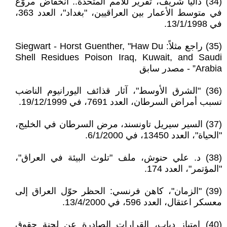
(34) داليا شريف، تقرير للأمم المتحدة.. انخفاض مروّع
في متوسط الأعمار بين العراقيين، "بغداد"، العدد 363،
في 13/1/1998.
(35) راجع مثلاً: Siegwart - Horst Guenther, "Haw Du
Shell Residues Poison Iraq, Kuwait, and Saudi
Arabia” - مصدر سابق
(36) "الشرق الأوسط"، آثار قذائف اليورانيوم الناضب
تسبب أمراض السرطان، العدد 7691، في 19/12/1999.
(37) السير سيريل تاونسند، مرض السرطان في الخليج،
"الحياة"، العدد 13450، في 6/1/2000.
(38) د. علي حنوش، ملف "تلوث البيئة في العراق"،
"المؤتمر"، العدد 174.
(39) "الزمان"، كاهن فرنسي: الحظر حوّل العراق إلى
معسكر اعتقال، العدد 596، في 13/4/2000.
(40) امتياز دياب، القرارات الصادرة عن لجنة حقوق