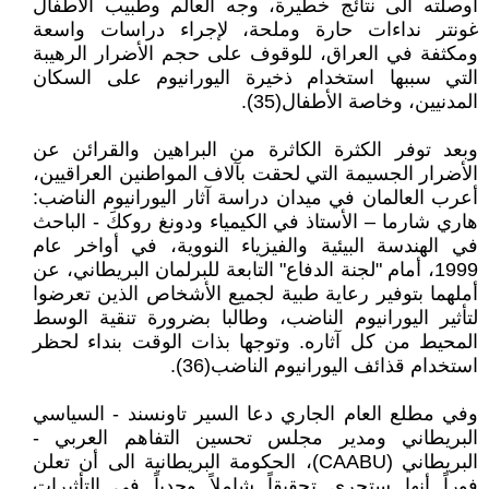
أوصلته الى نتائج خطيرة، وجه العالم وطبيب الأطفال
غونتر نداءات حارة وملحة، لإجراء دراسات واسعة
ومكثفة في العراق، للوقوف على حجم الأضرار الرهيبة
التي سببها استخدام ذخيرة اليورانيوم على السكان
المدنيين، وخاصة الأطفال(35).
وبعد توفر الكثرة الكاثرة من البراهين والقرائن عن
الأضرار الجسيمة التي لحقت بآلاف المواطنين العراقيين،
أعرب العالمان في ميدان دراسة آثار اليورانيوم الناضب:
هاري شارما – الأستاذ في الكيمياء ودونغ روككَ - الباحث
في الهندسة البيئية والفيزياء النووية، في أواخر عام
1999، أمام "لجنة الدفاع" التابعة للبرلمان البريطاني، عن
أملهما بتوفير رعاية طبية لجميع الأشخاص الذين تعرضوا
لتأثير اليورانيوم الناضب، وطالبا بضرورة تنقية الوسط
المحيط من كل آثاره. وتوجها بذات الوقت بنداء لحظر
استخدام قذائف اليورانيوم الناضب(36).
وفي مطلع العام الجاري دعا السير تاونسند - السياسي
البريطاني ومدير مجلس تحسين التفاهم العربي -
البريطاني (CAABU)، الحكومة البريطانية الى أن تعلن
فوراً أنها ستجري تحقيقاً شاملاً وجدياً في التأثيرات