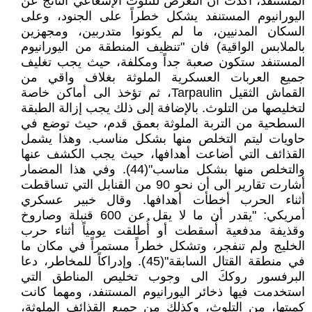
المستنفد، أكدت أن التعرض للتلوث الإشعاعي الناتج عن
اليورانيوم المستنفد يشكل خطراً على الجنود، وعلى
السكان المدنيين، ما لم يكونوا متدربين، ومجهزين
بالملابس الواقية) فان "تنظيف المنطقة من اليورانيوم
المستنفد ستكون صعبة جداً ومكلفة، حيث يجب تغليف
جميع العربات العسكرية الملوثة بغلاف واقي من
القماش الثقيل Tarpaulin، ثم تؤخذ الى أماكن خاصة
لتخليصها من التلوث. بالإضافة إلى ذلك يجب إزالة الطبقة
السطحية من التربة الملوثة بعمق قدم، حيث توضع في
حاويات ليتم التخلص منها بشكل مناسب. وهذا يشمل
القذائف التي أضاعت أهدافها، حيث يجب الكشف عنها
والتخلص منها بشكل مناسب"(44). وفي هذا المضمار
أشارت تقارير الى أن نحو 90 من القنابل التي تساقطت
أثناء الحرب أخطأت أهدافها. وقال خبير عسكري
أمريكي: "يقدر أن ما لا يقل عن 600 قنبلة وصاروخ
وقذيفة مدفعية أُسقطت أو أُطلقت يومياً أثناء حرب
الخليج ولم تنفجر، وتشكل خطراً مستمراً في مكان ما
في منطقة القتال السابقة"(45). وإدراكاً للمخاطر، دعا
البرفسور روككَ الى وجوب تخليص المناطق التي
استخدمت فيها ذخائر اليورانيوم المستنفد، ومهما كانت
كميتها، من التلوث، وكذلك من جميع القذائف الملوثة،