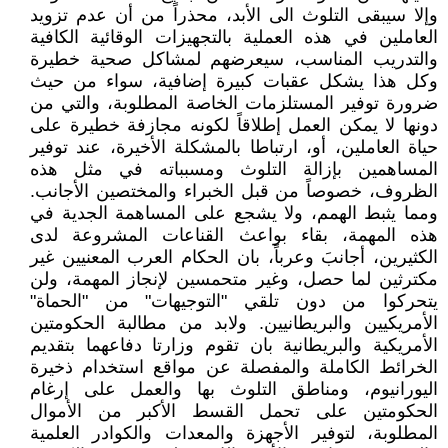
وإلا سيبقى التلوث الى الأبد، محذراً من أن عدم تزويد
العاملين في هذه العملية بالتجهيزات الوقائية الكافية
والتدريب المناسب، سيعرضهم لمشاكل صحية خطيرة
وكل هذا يشكل عقبات كبيرة إضافية، سواء من حيث
ضرورة توفير المستلزمات الخاصة المطلوبة، والتي من
دونها لا يمكن العمل إطلاقاً لكونه مجازفة خطيرة على
حياة العاملين، أو، ارتباطا بالمشكلة الأخيرة، عند توفير
المساهمين بإزالة التلوث ومسبباته في مثل هذه
الظروف، خصوصاً من قبل الخبراء والمختصين الأجانب.
ومما يثبط الهمم، ولا يشجع على المساهمة الجدية في
هذه المهمة، بقاء بواعث القناعات المشروعة لدى
الكثيرين، أجانبَ وعرباً، بان الحكام العرب المعنيين غير
مكترثين لما حصل، وغير متحمسين لإنجاز المهمة، ولن
يتحركوا من دون تلقي "التوجيهات" من "الحماة"
الأمريكيين والبريطانيين. ولابد من مطالبة الحكومتين
الأمريكية والبريطانية بان تقوم وزارتا دفاعهما بتقديم
الخرائط الكاملة والمفصلة عن مواقع استخدام ذخيرة
اليورانيوم، ومناطق التلوث بها والعمل على إرغام
الحكومتين على تحمل القسط الأكبر من الأموال
المطلوبة، لتوفير الأجهزة والمعدات والكوادر العلمية