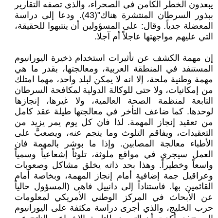
يبعدون الخطر الكامن في الصحراء، والذي تصفه التقارير
ببذور السرطان المنتشرة هناك"(43). ودعا إلى دراسة
المعضلة جدياً. وقال: على المسؤولين أن ينتبهوا للحقيقة،
التي عليهم مواجهتها عاجلاً أم آجلا.
إن مهمة الكشف عن تأثيرات استخدام ذخيرة اليورانيوم
المستنفد في المنطقة العربية، ومعالجتها، بقدر ما هي
مهمة وطنية ملحة، إلا انه لا يمكن لبلد واحد، مهما امتلك
من إمكانيات، ولا حتى للوكالة الدولية لمكافحة السرطان
التابعة لمنظمة الصحة العالمية، ولا غيرها، إنجازها
لوحدها. كما ضاعف التأخر في معالجتها طيلة عقد كامل
من تعقيد إنجاز المهمة. لذا فان كل يوم يمر يزيد من
التعقيدات، ويفاقم التلوث وما ينجم عنه، ويصعبَّ على
الأطباء معالجة المصابين. وإذا ما بوشر بالمهمة فان
العمل سيجري في مواقع ملوثة، تلوثاً إشعاعياً وسمياً
واسعاً وخطيراً. وهذا بحد ذاته يخلق مشاكل وصعوبات
وعراقيل جمة إضافية أمام إنجاز المهمة، وبخاصة أمام
القائمين بها. فاستناداً إلى دانييل فاهي (المسؤول حالياً
عن الأبحاث في المركز الوطني الأمريكي لمعلومات
حرب الخليج، والذي أجرى دراسة مكثفة على اليورانيوم