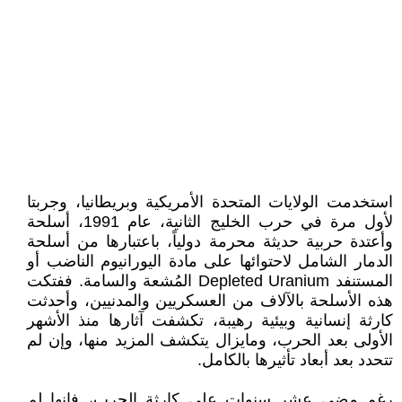
استخدمت الولايات المتحدة الأمريكية وبريطانيا، وجربتا
لأول مرة في حرب الخليج الثانية، عام 1991، أسلحة
وأعتدة حربية حديثة محرمة دولياً، باعتبارها من أسلحة
الدمار الشامل لاحتوائها على مادة اليورانيوم الناضب أو
المستنفد Depleted Uranium المُشعة والسامة. ففتكت
هذه الأسلحة بالآلاف من العسكريين والمدنيين، وأحدثت
كارثة إنسانية وبيئية رهيبة، تكشفت آثارها منذ الأشهر
الأولى بعد الحرب، ومايزال يتكشف المزيد منها، وإن لم
تتحدد بعد أبعاد تأثيرها بالكامل.
رغم مضي عشر سنوات على كارثة الحرب، فإنها لم