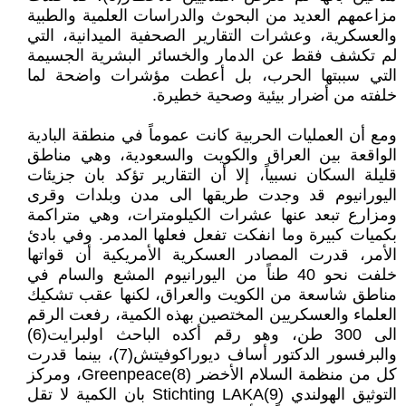
مزاعمهم العديد من البحوث والدراسات العلمية والطبية
والعسكرية، وعشرات التقارير الصحفية الميدانية، التي
لم تكشف فقط عن الدمار والخسائر البشرية الجسيمة
التي سببتها الحرب، بل أعطت مؤشرات واضحة لما
خلفته من أضرار بيئية وصحية خطيرة.
ومع أن العمليات الحربية كانت عموماً في منطقة البادية
الواقعة بين العراق والكويت والسعودية، وهي مناطق
قليلة السكان نسبياً، إلا أن التقارير تؤكد بان جزيئات
اليورانيوم قد وجدت طريقها الى مدن وبلدات وقرى
ومزارع تبعد عنها عشرات الكيلومترات، وهي متراكمة
بكميات كبيرة وما انفكت تفعل فعلها المدمر. وفي بادئ
الأمر، قدرت المصادر العسكرية الأمريكية أن قواتها
خلفت نحو 40 طناً من اليورانيوم المشع والسام في
مناطق شاسعة من الكويت والعراق، لكنها عقب تشكيك
العلماء والعسكريين المختصين بهذه الكمية، رفعت الرقم
الى 300 طن، وهو رقم أكده الباحث اولبرايت(6)
والبرفسور الدكتور أساف ديوراكوفيتش(7)، بينما قدرت
كل من منظمة السلام الأخضر Greenpeace(8)، ومركز
التوثيق الهولندي Stichting LAKA(9) بان الكمية لا تقل