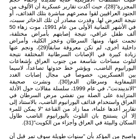
المجزرة"(28)، حيث أكدت تقارير عسكرية أن الألوف من
الجنود العراقيين لقوا مصرعهم مباشرة بتلك القذائف، أو
نتيجة التعرض لها. وقدرت مصادر أن تلك الذخائر سببت،
في الأشهر الثمانية الأولى من عام 1991، موت زهاء 50
ألف طفل عراقي، نتيجة إصابتهم بأمراض مختلفة،
نجمت عنها، ومنها: السرطان وعجز الكلية، وأمراض
داخلية أخرى، لم تكن معروفة سابقاً(29)، ونجم عنها
زيادة كبيرة في الإصابات السرطانية المختلفة نتيجة
لتلوث مساحات شاسعة من جنوب العراق بإشعاعات
اليورانيوم الناضب، ويؤشر خط حدوثها تصاعداً، لاسيما
بين العسكريين، خصوصاً في مجال إصابات الغدد
الليمفاوية وسرطان الدم(30). ونشرت صحيفة
"الانديبندنت"، في عام 1999، سلسلة مقالات حول الأدلة
المتزايدة على الصلة بين تفشي مرض السرطان في
العراق واستخدام قذائف اليورانيوم الناضب، بالاستناد إلى
تقارير أعدها علماء، مما زاد من القناعة "لا يمكن للمرء
إلا أن يستنتج بان التلوث باليورانيوم الناضب طاول
السكان والبيئة في العراق وأجزاء من الكويت"(31).
واصبح من المؤكد بأن "سنوات طويلة سوف تمر قبل أن