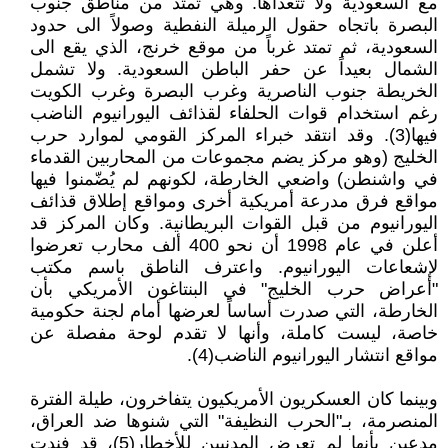
مع السعودية ولا تتعداها. وهي تمتد من مناطق جنوب
البصرة باتجاه حقول الرميلة النفطية وصولاً الى حدود
السعودية، ثم تمتد غرباً من موقع خرنج، الذي يقع الى
الشمال بعيداً عن حفر الباطن السعودية. ولا تشمل
الخريطة جنوب الناصرية وغرب البصرة وغرب الكويت
رغم استخدام قوات الحلفاء لقذائف اليورانيوم الناضب
فيها(3). وقد انتقد خبراء المركز القومي لموارد حرب
الخليج (وهو مركز يضم مجموعات من المحاربين القدماء
في واشنطن) واضعي الخارطة، لكونهم لم يُضّمنوا فيها
مواقع فرق مدرعة أمريكية أخرى ومواقع إطلاق قذائف
اليورانيوم من قبل القوات البريطانية. وكان المركز قد
أعلن في عام 1998 أن نحو 400 ألف محارب تعرضوا
لإشعاعات اليورانيوم. واعترف الناطق باسم مكتب
"أعراض حرب الخليج" في البنتاغون الأمريكي بأن
الخارطة، التي صدرت أساساً لعرضها أمام لجنة حكومية
خاصة، ليست كاملة، وأنها لا تقدم لوحة مفصلة عن
مواقع انتشار اليورانيوم الناضب(4).
وبينما كان العسكريون الأمريكيون يتفاخرون، طيلة الفترة
المنصرمة، بـ"الحرب النظيفة" التي شنوها ضد العراق،
مدعين بأنها لم تعرض المدنيين للأخطار(5)، قد فندت