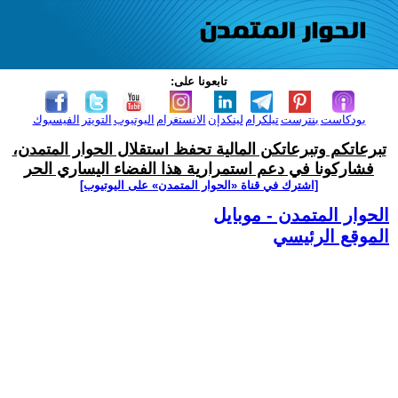
تابعونا على:
بودكاست
بنترست
تيلكرام
لينكدإن
الانستغرام
اليوتيوب
التويتر
الفيسبوك
تبرعاتكم وتبرعاتكن المالية تحفظ استقلال الحوار المتمدن،
فشاركونا في دعم استمرارية هذا الفضاء اليساري الحر
[اشترك في قناة ‫«الحوار المتمدن» على اليوتيوب]
الحوار المتمدن - موبايل
الموقع الرئيسي