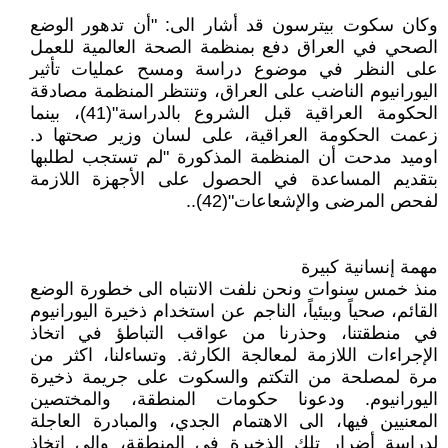
وكان سكوت بيترسون قد أشار الى: "أن تدهور الوضع
الصحي في العراق دفع بمنظمة الصحة العالمية للعمل
على النظر في موضوع دراسة ومسح عمليات تأثير
اليورانيوم الناضب على العراق، وتنتظر المنظمة مصادقة
الحكومة العراقية قبل الشروع بالدراسة"(41)، بينما
زعمت الحكومة العراقية، على لسان وزير صحتها د.
اوميد مدحت أن المنظمة المذكورة "لم تستجب لطلبها
بتقديم المساعدة في الحصول على الأجهزة اللازمة
لفحص المرضى والإشعاعات"(42)..
مهمة إنسانية كبيرة
منذ خمس سنوات ونحن نلفت الانتباه الى خطورة الوضع
القائم، صحياً وبيئياً، الناجم عن استخدام ذخيرة اليورانيوم
في منطقتنا، وحذرنا من عواقب التباطؤ في اتخاذ
الإجراءات اللازمة لمعالجة الكارثة. وتساءلنا، اكثر من
مرة لمصلحة من التكتم والسكوت على جريمة ذخيرة
اليورانيوم. ودعونا حكومات المنطقة، والمختصين
المعنيين فيها، الى الاهتمام الجدي، والمبادرة العاجلة
لدراسة أضرار تلك الذخيرة في المنطقة، والى اتخاذ