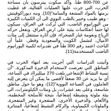
عن 700-800 طناً. وأكد سكوت بيترسون بان مساحة
الحرب، التي جرت عليها العمليات القتالية، قد غطيت
برمتها بالمواد المشعة والسامة"(10). ونبه ديوراكوفيتش
- وهو طبيب وخبير بالطب النووي الى أن الكميات الكبيرة
من اليورانيوم الناضب، التي تُركت في العراق، سيكون
لها حتماً انعكاسات بيئية على ارض العراق. وبفعل حركه
الرياح ونعومة غبار الصحراء، فإن آثاره ستنتقل إلى مئات
الأميال، لتشمل الكويت والسعودية وقطر، علماً أن
الباحث اعتمد رقم 300 طناً في تقديراته لكمية اليورانيوم
الناضب المستخدمة(11).
وأثبتت الدراسات التي أجريت بعد انتهاء الحرب في
المناطق التي تعرضت لاستخدام الذخيرة المذكورة، "أن
نسبة النشاط الإشعاعي بلغت 270 ميلليرااد في الساعة،
أي ما يزيد عن 30 ضعفاً لأقصى ما يمكن أن يتعرض إليه
العاملون في الصناعة النووية"(12)، وهو ما حول مناطق
شاسعة، وعلى بعد عشرات، بل ومئات الكيلومترات، الى
بيئة ملوثة ونشيطة إشعاعياً، نتيجة للأسلحة المحطمة،
والألغام، والذخيرة الأخرى، المتفجرة وغير المتفجرة،
والملوثات الكيمياوية، والركام النشيط إشعاعياً، المتناثرة