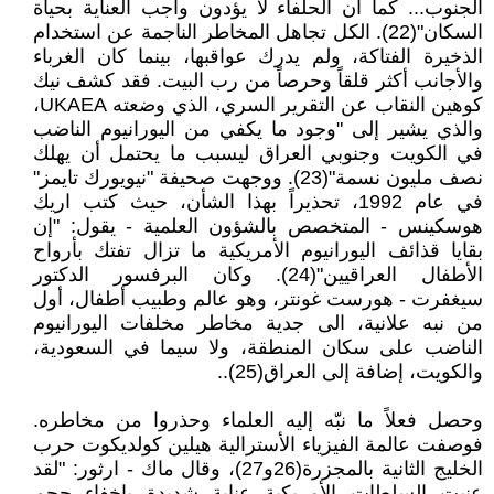
الجنوب... كما أن الحلفاء لا يؤدون واجب العناية بحياة
السكان"(22). الكل تجاهل المخاطر الناجمة عن استخدام
الذخيرة الفتاكة، ولم يدرك عواقبها، بينما كان الغرباء
والأجانب أكثر قلقاً وحرصاً من رب البيت. فقد كشف نيك
كوهين النقاب عن التقرير السري، الذي وضعته UKAEA،
والذي يشير إلى "وجود ما يكفي من اليورانيوم الناضب
في الكويت وجنوبي العراق ليسبب ما يحتمل أن يهلك
نصف مليون نسمة"(23). ووجهت صحيفة "نيويورك تايمز"
في عام 1992، تحذيراً بهذا الشأن، حيث كتب اريك
هوسكينس - المتخصص بالشؤون العلمية - يقول: "إن
بقايا قذائف اليورانيوم الأمريكية ما تزال تفتك بأرواح
الأطفال العراقيين"(24). وكان البرفسور الدكتور
سيغفرت - هورست غونتر، وهو عالم وطبيب أطفال، أول
من نبه علانية، الى جدية مخاطر مخلفات اليورانيوم
الناضب على سكان المنطقة، ولا سيما في السعودية،
والكويت، إضافة إلى العراق(25)..
وحصل فعلاً ما نبّه إليه العلماء وحذروا من مخاطره.
فوصفت عالمة الفيزياء الأسترالية هيلين كولديكوت حرب
الخليج الثانية بالمجزرة(26و27)، وقال ماك - ارثور: "لقد
عنيت السلطات الأمريكية عناية شديدة بإخفاء حجم