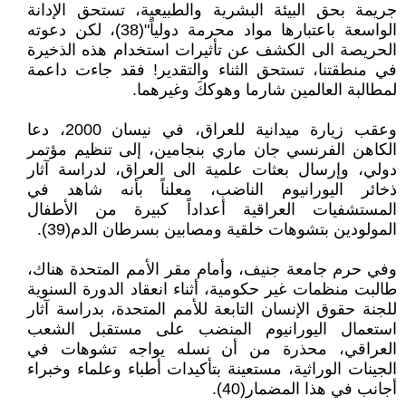
جريمة بحق البيئة البشرية والطبيعية، تستحق الإدانة
الواسعة باعتبارها مواد محرمة دولياً"(38)، لكن دعوته
الحريصة الى الكشف عن تأثيرات استخدام هذه الذخيرة
في منطقتنا، تستحق الثناء والتقدير! فقد جاءت داعمة
لمطالبة العالمين شارما وهوككَ وغيرهما.
وعقب زيارة ميدانية للعراق، في نيسان 2000، دعا
الكاهن الفرنسي جان ماري بنجامين، إلى تنظيم مؤتمر
دولي، وإرسال بعثات علمية الى العراق، لدراسة آثار
ذخائر اليورانيوم الناضب، معلناً بأنه شاهد في
المستشفيات العراقية أعداداً كبيرة من الأطفال
المولودين بتشوهات خلقية ومصابين بسرطان الدم(39).
وفي حرم جامعة جنيف، وأمام مقر الأمم المتحدة هناك،
طالبت منظمات غير حكومية، أثناء انعقاد الدورة السنوية
للجنة حقوق الإنسان التابعة للأمم المتحدة، بدراسة آثار
استعمال اليورانيوم المنضب على مستقبل الشعب
العراقي، محذرة من أن نسله يواجه تشوهات في
الجينات الوراثية، مستعينة بتأكيدات أطباء وعلماء وخبراء
أجانب في هذا المضمار(40).