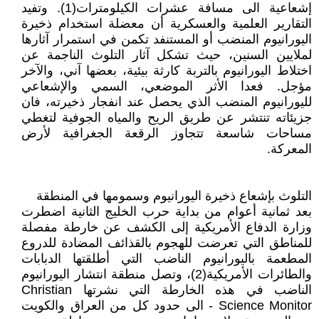
إشعاعية الى مسافة عشرات الكيلومترات(1). وتفيد
التقارير العلمية والعسكرية أن معضلة استخدام ذخيرة
اليورانيوم المنضب أو المستنفد تكمن في استمرار آثارها
لملايين السنين، حيث تشكل آثار التلوث الناجمة عن
اختلاط اليورانيوم بالتربة كارثة بيئية، بعضها آني، والآخر
مؤجل. فعدا الأثر الموضعي، السمي والإشعاعي
لليورانيوم المنضب الذي يحصل عند انفجار ذخيرته، فان
جزيئاته تنتشر عن طريق الريح والمياه الجوفية لتغطي
مساحات شاسعة تتجاوز الرقعة الجغرافية لأرض
المعركة.
التلوث بإشعاع ذخيرة اليورانيوم وسمومها في المنطقة
بعد ثمانية أعوام من بداية حرب الخليج الثانية اضطرت
وزارة الدفاع الأمريكية إلى الكشف عن خارطة مفصلة
للمناطق التي تعرضت للهجوم بالقذائف المضادة للدروع
المطعمة باليورانيوم الناضب التي أطلقتها الدبابات
والطائرات الأمريكية(2)، وتصل منطقة انتشار اليورانيوم
الناضب في هذه الخارطة التي نشرتها Christian
Science Monitor - الى حدود كل من العراق والكويت