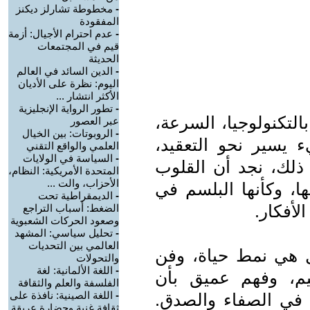
-
مخطوطة تشارلز ديكنز
المفقودة
-
عدم احترام الأجيال: أزمة
قيم في المجتمعات
الحديثة
-
الدين السائد في العالم
اليوم: نظرة على الأديان
الأكثر انتشار ...
-
تطور الرواية الإنجليزية
لتكنولوجيا، السرعة،
عبر العصور
-
الروبوتات: بين الخيال
يسير نحو التعقيد،
العلمي والواقع التقني
-
السياسة في الولايات
ذلك، نجد أن القلوب
المتحدة الأمريكية: النظام،
الأحزاب، والت ...
ا، وكأنها البلسم في
-
الديمقراطية تحت
لأفكار.
الضغط: أسباب التراجع
وصعود الحركات الشعبوية
-
تحليل سياسي: المشهد
العالمي بين التحديات
بل هي نمط حياة، وفن
والتحولات
-
اللغة الألمانية: لغة
يم، وفهم عميق بأن
الفلسفة والعلم والثقافة
-
اللغة الصينية: نافذة على
ل في الصفاء والصدق.
ثقافة غنية وحضارة عريقة