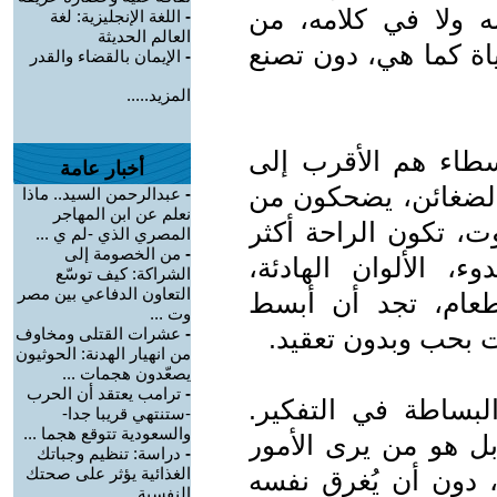
 ولا في كلامه، من
-
اللغة الإنجليزية: لغة
العالم الحديثة
اة كما هي، دون تصنع
-
الإيمان بالقضاء والقدر
المزيد.....
سطاء هم الأقرب إلى
أخبار عامة
ن الضغائن، يضحكون من
-
عبدالرحمن السيد.. ماذا
نعلم عن ابن المهاجر
وت، تكون الراحة أكثر
المصري الذي -لم ي ...
-
من الخصومة إلى
ء، الألوان الهادئة،
الشراكة: كيف توسّع
التعاون الدفاعي بين مصر
طعام، تجد أن أبسط
وت ...
عت بحب وبدون تعقيد.
-
عشرات القتلى ومخاوف
من انهيار الهدنة: الحوثيون
يصعّدون هجمات ...
-
ترامب يعتقد أن الحرب
لبساطة في التفكير.
-ستنتهي قريبا جدا-
والسعودية تتوقع هجما ...
ل هو من يرى الأمور
-
دراسة: تنظيم وجباتك
الغذائية يؤثر على صحتك
 دون أن يُغرق نفسه
النفسية