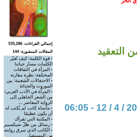
ي الحر
إجمالي القراءات: 535,286
 التعقيد
المقالات المنشورة: 144
-
قوة الكلمة: كيف تُغيّر
الكلمات مسار حياتنا
-
المرأة في الثقافات
المختلفة: نظرة مقارنة
-
الاحتفالات الشعبية: بين
الموروث والحداثة
-
المرأة في الأدب العربي:
من الشعر الجاهلي إلى
الرواية المعاصر ...
-
مأساة كاتب لم يُكتب له
أن يكون عظيمًا
-
المكتبة التي تقرأك
-
رسائل من ظلّ شيكسبير
-
الكاتب الذي سرق روايته
من المستقبل