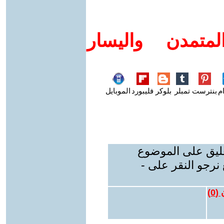
متمدن واليسار
م
بنترست
تمبلر
بلوكر
فليبورد
الموبايل
عليق على الموضوع
نرجو النقر على -
 (
0
)