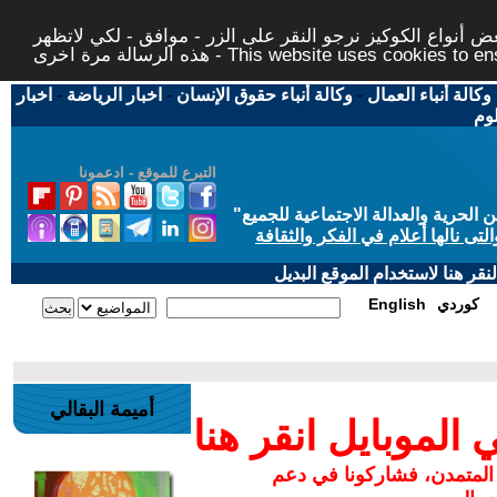
 أنواع الكوكيز نرجو النقر على الزر - موافق - لكي لاتظهر
This website uses cookies to ensure you ge
وكالة أنباء العمال
-
وكالة أنباء حقوق الإنسان
-
اخبار الرياضة
-
اخبار
لوم
التبرع للموقع - ادعمونا
حرية والعدالة الاجتماعية للجميع
"
تى نالها أعلام في الفكر والثقافة
قر هنا لاستخدام الموقع البديل
كوردي
English
أميمة البقالي
لموبايل انقر هنا
 المتمدن، فشاركونا في دعم