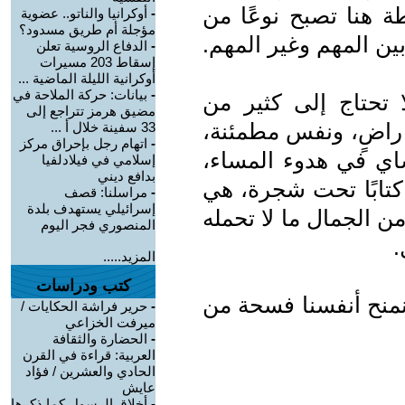
 هنا تصبح نوعًا من
-
أوكرانيا والناتو.. عضوية
مؤجلة أم طريق مسدود؟
ين المهم وغير المهم.
-
الدفاع الروسية تعلن
إسقاط 203 مسيرات
أوكرانية الليلة الماضية ...
-
بيانات: حركة الملاحة في
 تحتاج إلى كثير من
مضيق هرمز تتراجع إلى
 راضٍ، ونفس مطمئنة،
33 سفينة خلال أ ...
-
اتهام رجل بإحراق مركز
اي في هدوء المساء،
إسلامي في فيلادلفيا
بدافع ديني
كتابًا تحت شجرة، هي
-
مراسلنا: قصف
إسرائيلي يستهدف بلدة
 الجمال ما لا تحمله
المنصوري فجر اليوم
.
المزيد.....
كتب ودراسات
ونمنح أنفسنا فسحة من
-
حرير فراشة الحكايات /
ميرفت الخزاعي
-
الحضارة والثقافة
العربية: قراءة في القرن
الحادي والعشرين / فؤاد
عايش
-
أخلاق الرسول كما ذكرها