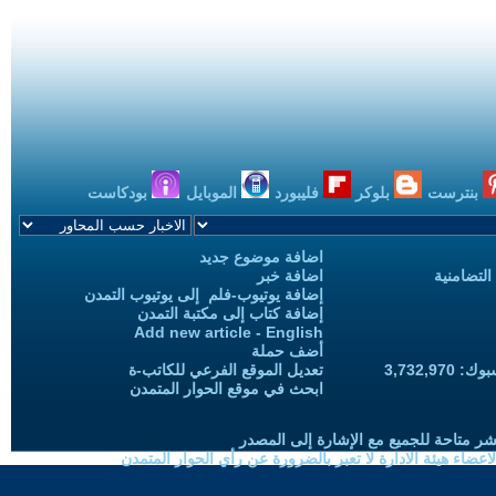
بنترست
بلوكر
فليبورد
الموبايل
بودكاست
اضافة موضوع جديد
التضامنية
اضافة خبر
إضافة يوتيوب-فلم إلى يوتيوب التمدن
إضافة كتاب إلى مكتبة التمدن
Add new article - English
أضف حملة
3,732,97
تعديل الموقع الفرعي للكاتب-ة
ابحث في موقع الحوار المتمدن
شر متاحة للجميع مع الإشارة إلى المصدر
ضاء هيئة الادارة لا تعبر بالضرورة عن رأي الحوار المتمدن