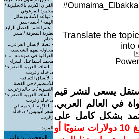
Oumaima_Elbakkali
القرآن الكريم بالانجليزية /
محمود الفرعوني
-
قواعد الأمة ووسائل
الهمة / أحمد حيدر
-
علم العلم- الفصل الرابع
Translate the topic
نظرية المعرفة / منذر
خدام
into
-
قصة الإنسان العراقي..
محاولة لفهم الشخصية
العراقية في ضوء مف ... /
Power
محمد اسماعيل السراي
-
الثقافة العربية الصفراء /
د. خالد زغريت
-
الأنساق الثقافية
للأسطورة في القصة
ستقل يسعى لنشر قيم
النسوية / د. خالد زغريت
-
الثقافة العربية الصفراء /
د. خالد زغريت
واة في العالم العربي.
-
الفاكهة الرجيمة في
شعر أدونيس / د. خالد
عتمد بشكل كامل على
زغريت
ساهم/ي معنا! بدعمكم بمبلغ 10 دولارات سنويًا أو
المزيد.....
المعجبين بنا على