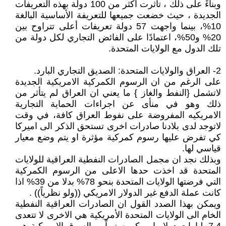
وبناءً على ذلك ، تأثرت أكثر من 100 دولة بهذه التعريفات
الجديدة ، حيث خضعت جميعها للتعريفة الأساسية البالغة
10%، بينما واجهت 57 دولة تعريفات أعلى تتراوح بين
20% و50%، اعتمادًا على الفائض التجاري لكل دولة من
تلك الدول مع الولايات المتحدة.
2- العراق والولايات المتحدة: الصديق التجاري البارد.
على الرغم من ان الرسوم الكمركية الامريكية الجديدة
لاتشمل {النفط والغاز } ما يعني ان العراق لم يتأثر من
ذلك وهو في منأى عن اجراءات الحماية التجارية
الامريكيه المفروضة على نفوط العراق كافة، في وقت
لاتوجد لدى بلادنا صادرات اخرى تستحق الذكر الى اميركا
كي تفرض عليها رسوم كمركية مؤثرة او يتم وضع معيار
قياسي لها.
وبذلك نجد ان مجمل الصادرات النفطية العراقية للولايات
المتحدة قد اخذت حدها الاعلى من الرسوم الكمركية
التي فرضتها الولايات المتحدة بنحو 78% بدلا من 39% اذا
كانت عملة الدفع غير الدولار الامريكي ((ولو نظرياً)) .
ويمكن بهذا الصدد القول ان الصادرات العراقية النفطية
الخام الى الولايات المتحدة الأمريكية هي الاخرى لا تتعدى