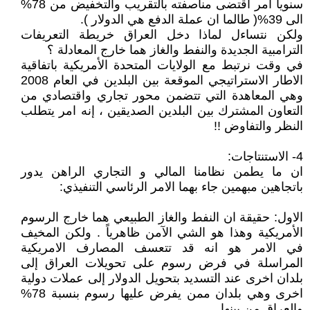
سنويا امر اقتضى مناصفته بالتقريب والتخفيض من 78%
الى 39%( طالما ان عملة الدفع هي الدولار ).
ولكن نتساءل لماذا دخل العراق خريطة التعريفات
الترامبية الجديدة والنفط والغاز هما خارج المعادلة ؟
في وقت نرتبط مع الولايات المتحدة الأمريكية باتفاقية
الاطار الاستراتيجي الموقعة بين البلدين في العام 2008
وهي المعاهدة التي تتضمن محور تجاري واقتصادي من
التعاون المشترك بين البلدين الصديقين ، إنه امر يتطلب
النظر والتفاوض !!
4- الاستنتاجات:
ان ما يطمن نظامنا المالي و التجاري الراهن يدور
باتجاهين مبهمين جاء بهما الامر الرئاسي التنفيذي:
الاول: حقيقة ان النفط والغاز الطبيعي هما خارج الرسوم
الأمريكية وهذا هو الشي الآمن ظاهرياً . ولكن المخيف
في الامر هو انه قد تتعسف المصارف الامريكية
المراسلة في فرض رسوم على تحويلات العراق إلى
بلدان اخرى عند التسديد بتحويل الدولار إلى عملات دولية
اخرى وهي بلدان ممن يفرض عليها رسوم بنسبة 78%
والعراق من بينها.