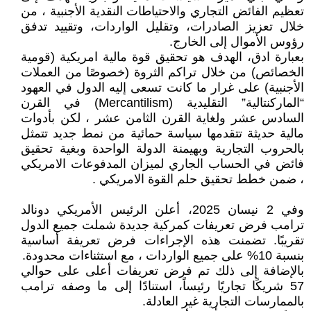
تعظيم الفائض التجاري والاحتياطات النقدية الأجنبية ، من
خلال تعزيز الصادرات، وتقليل الواردات، وتقييد تدفق
رؤوس الأموال إلى الخارج.
بعبارة ادق، الهدف هو تحقيق قوة مالية امريكية (قومية
الخصائص) من خلال تراكم الثروة (خصوصًا من العملات
الأجنبية) على غرار ما كانت تسعى إليه الدول في العهود
“الماركنتالية” التقليدية (Mercantilism) في القرن
السادس عشر ولغاية القرن الثامن عشر ، لكن بأدوات
مالية حديثة تتقدمها سياسة حمائية من نمط جديد تتمثل
بالحروب التجارية وبهيمنة الدولة الواحدة وبغية تحقيق
فائض في الحساب الجاري لميزان المدفوعات الامريكي
، ضمن خطط تحقيق حلم القوة الامريكي .
وفي 2 نيسان 2025، أعلن الرئيس الأمريكي دونالد
ترامب فرض تعريفات كمركية جديدة شملت جميع الدول
تقريبًا. تضمنت هذه الإجراءات فرض تعريفة أساسية
بنسبة 10% على جميع الواردات ، مع استثناءات محدودة.
بالإضافة إلى ذلك تم فرض تعريفات أعلى على حوالي
57 شريكًا تجاريًا رئيساً، استنادًا إلى ما وصفه ترامب
بالممارسات التجارية غير العادلة.