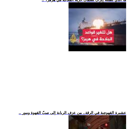
.. عشيرة القهوچية في الرقة.. من عزف الربابة إلى صبّ القهوة ومور