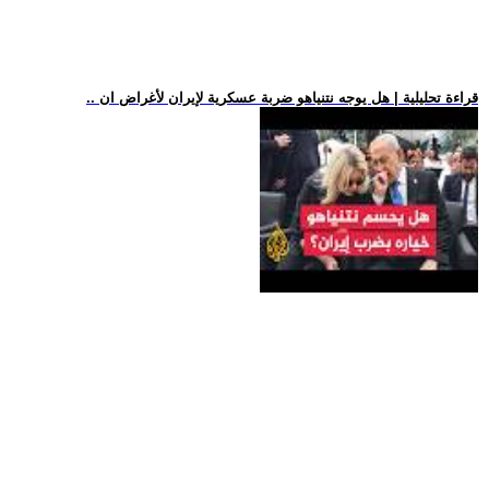
.. قراءة تحليلية | هل يوجه نتنياهو ضربة عسكرية لإيران لأغراض ان