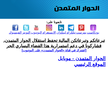
تابعونا على:
بودكاست
بنترست
تيلكرام
لينكدإن
الانستغرام
اليوتيوب
التويتر
الفيسبوك
تبرعاتكم وتبرعاتكن المالية تحفظ استقلال الحوار المتمدن،
فشاركونا في دعم استمرارية هذا الفضاء اليساري الحر
[اشترك في قناة ‫«الحوار المتمدن» على اليوتيوب]
الحوار المتمدن - موبايل
الموقع الرئيسي