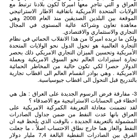
العراق و التي تتاجر معها اميركا لكون بلادنا ترتبط مع
الولايات المتحدة الأمريكية باتفاقية الاطار الاستراتيجي
الموقعة بين البلدين الصديقين منذ العام 2008 وهي
معاهدة تعاون وشراكة عالية المستوى في المجال
التجاري والاستثماري والاقتصادي.
ولكن ما تريده اميركا من هذا الانقلاب الحمائي في نظام
التجارة العالمية هو تحول الدول نحو الولايات المتحدة
الأمريكية وتحسين الميزان التجاري الامريكي ذلك بحصر
تجارة استيرادات العالم نحو السوق الامريكية وبعملة
الدولار حصرا لكي تكون خالية من المخاطر الحمائية
الامريكية . وهي بوادر انقسام العالم الى اقطاب تجارية
بالتدريج قبل التحول الى اقطاب جيوسياسية.
3- مفارقة فرض الرسوم الجديدة على العراق : هل هي
اخطاء في الحسابات الاستراتيجية مع الاصدقاء ؟
لقد تضمنت معادلة التعريفة الكمركية الامريكية على
العراق بانها عدت النفط من ضمن جداول الصادرات
المشمولة بالتعريفة الجديدة ، بالوقت الذي يلحظ فيه ان
النفط والغاز هما خارج نطاق الاحتساب اصلاً ، ما جعلت
الفرق بين الصادرات النفطية البالغة 7,4 مليار دولار