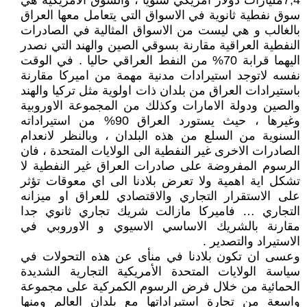
7,4مليارات دولار امريكي سنوياً ، والسوق الامريكية هي
سوق نفطية ثانوية في الاسواق التي يتعامل معها العراق
بالغالب و هي ليست من الاسواق المثالية في الصادرات
النفطية العراقية مقارنة بسوقي الصين والهند التي نصدر
اليهما قرابة 70% من النفط العراقي حاليا . في الوقت
نفسه لاتوجد استيرادات مدنية مهمة من اميركا مقارنة
باستيرادات العراق من بلدان ذات اولوية مثل تركيا والهند
والصين ودولة الامارات وكذلك من المجموعة الاوروبية
وغيرها ، حيث يستورد العراق 90% من استيراداته
السنوية من السلع من هذه البلدان ، وبالنظر لانعدام
الصادرات الاخرى غير النفطية الى الولايات المتحدة ، فان
الرسوم المفروضة على صادرات العراق غير النفطية لا
تشكل اية اهمية ولا تعرض بلادنا الى اي معوقات تؤثر
على الاستقرار التجاري والاقتصادي للعراق او ميزانه
التجاري … فاميركا مازالت شريك تجاري ثانوي جدا
مقارنة بالشريك الاساسي الاسيوي و الاوروبي في
الاستيراد والتصدير .
وعسى ان تكون بلادنا في منأى عن هذه التحولات في
سياسة الولايات المتحدة الأمريكية التجارية الشديدة
الحمائية من خلال فرض الرسوم الكمركية على مجموعة
واسعة من تجارة استيراداتها مع بلدان العالم ومنها