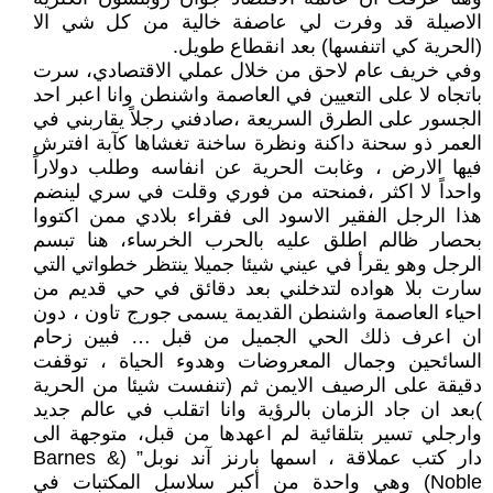
الاصيلة قد وفرت لي عاصفة خالية من كل شي الا
(الحرية كي اتنفسها) بعد انقطاع طويل.
وفي خريف عام لاحق من خلال عملي الاقتصادي، سرت
باتجاه لا على التعيين في العاصمة واشنطن وانا اعبر احد
الجسور على الطرق السريعة ،صادفني رجلاً يقاربني في
العمر ذو سحنة داكنة ونظرة ساخنة تغشاها كآبة افترش
فيها الارض ، وغابت الحرية عن انفاسه وطلب دولاراً
واحداً لا اكثر ،فمنحته من فوري وقلت في سري لينضم
هذا الرجل الفقير الاسود الى فقراء بلادي ممن اكتووا
بحصار ظالم اطلق عليه بالحرب الخرساء، هنا تبسم
الرجل وهو يقرأ في عيني شيئا جميلا ينتظر خطواتي التي
سارت بلا هواده لتدخلني بعد دقائق في حي قديم من
احياء العاصمة واشنطن القديمة يسمى جورج تاون ، دون
ان اعرف ذلك الحي الجميل من قبل … فبين زحام
السائحين وجمال المعروضات وهدوء الحياة ، توقفت
دقيقة على الرصيف الايمن ثم (تنفست شيئا من الحرية
)بعد ان جاد الزمان بالرؤية وانا اتقلب في عالم جديد
وارجلي تسير بتلقائية لم اعهدها من قبل، متوجهة الى
دار كتب عملاقة ، اسمها بارنز آند نوبل” (Barnes &
Noble) وهي واحدة من أكبر سلاسل المكتبات في