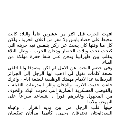
انتهت الحرب قبل اكثر من عشرين عاماً والبلاد كانت
تتخبط على حصاد يابس ولا مفر من اعلان الحرية ، ولكن
كل منا وقتها كان يبحث عن ركن يتنفس فيه حريته التي
كبحت تحت ويلات الحصار ودخان الحرب ، وظل البلاء
يتقلب بين ظهرانينا ونحن على شفا حفرة مهلكة من
الفناء.
وفي خضم البحث عن الامل لم اكن مصدقا وانا اتلقى
بضعة كلمات تقول لي اذهب ايها الرجل إلى الجزائر
البريطانية غدا لاتمام مهمتك الوظيفية لبضعة ايام ، واترك
خلفك حديث الاتربة والدخان واثار المدرعات الثقيلة ،
والفوضى العسكرية الضارية التي تجوب البلاد والخوف
من المجهول وغادرهم فوراً ، لنتساعد سراعاً على
النهوض ببلادنا .
حينها قلْب الرجل من بين يديه القرار ، وعيناه
السوداويتان تخترقان وجهي، كأنهما مرآتان تعكسان