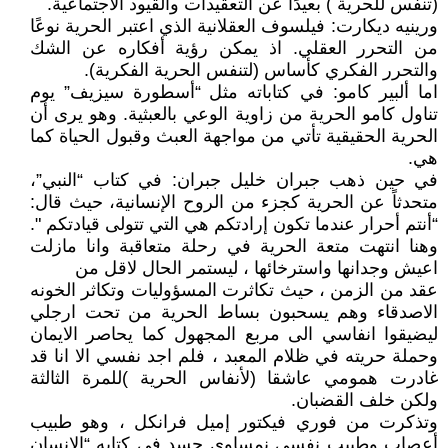
(تنفس للحرية ) بعيدًا عن التعقيدات والقيود الاجتماعية.
ورينيه ديكارت: فيلسوف العقلانية الذي اعتبر الحرية نوعًا
من التحرر العقلي. اذ يمكن رؤية أفكاره عن الشك
والتحرر الفكري كأساس (لتنفس الحرية الفكرية).
اما ألبير كامو: في كتاباته مثل “أسطورة سيزيف” يوم
تناول كامو الحرية من زاوية الوعي بالعبثية. وهو يرى أن
الحرية الحقيقية تأتي من مواجهة العبث وقبول الحياة كما
هي.
في حين ذهب جبران خليل جبران: في كتاب “النبي”،
متحدثاً عن الحرية كجزء من الروح الإنسانية، حيث قال:
“أنتم أحرار عندما تكون إرادتكم هي التي تتولى قيادتكم ".
وهنا انتهت متعة الحرية في رحلة متعاقبة وانا مازلت
اعيش وجدانها واسترخائها ، ليستمر الحال لاقل من
عقد من الزمن ، حيث تكاثرت المسؤوليات وتكاثر الخونه
الاصدقاء وهم يسحبون بساط الحرية من تحت ارجلي
ليضيقوا انفاسي الى مربع المجهول كما يحاصر الايمان
وحملة حريته في ظلام المعبد ، فلم اجد نفسي الا انا قد
غادرت همومي عاشقا (لأنفاس الحرية )للمرة الثالثة
ولكن خلف القضبان.
وتذكرت من فوري فيكتور إميل فرانكل ، وهو طبيب
أعصاب وطبيب نفسي نمساوي جسد في كتابه “الإنسان