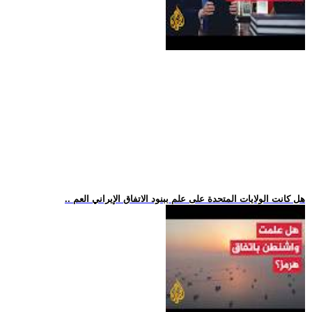
.. هل كانت الولايات المتحدة على علم ببنود الاتفاق الإيراني العم