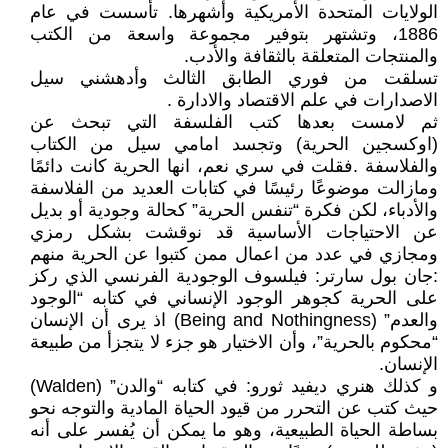
الولايات المتحدة الأمريكية وأشهرها. تأسست في عام
1886، وتشتهر بتوفير مجموعة واسعة من الكتب
والمنتجات المتعلقة بالثقافة والأدب.
تسلقت من فوري الطابق الثالث وأدهشني سيل
الاصدارات في علم الاقتصاد والادارة .
ثم لامست بعدها كتب الفلسفة التي تبحث عن
(اوكسجين الحرية) وتجسد امامي سيل من الكتاب
والفلاسفة .فقلت في سري نعم، انها الحرية كانت دائمًا
ومازالت موضوعًا رئيسًا في كتابات العديد من الفلاسفة
والأدباء، لكن فكرة “تنفس الحرية” كحالة وجودية أو بديل
عن الاحتياجات الأساسية قد نوقشت بشكل رمزي
ومجازي في عدد من اعمال ممن كتبوا عن الحرية منهم
:جان بول سارتر: فيلسوف الوجودية الفرنسي الذي ركز
على الحرية كجوهر الوجود الإنساني في كتابه “الوجود
والعدم” (Being and Nothingness) اذ يرى أن الإنسان
“محكوم بالحرية”، وأن الاختيار هو جزء لا يتجزأ من طبيعة
الإنسان.
و كذلك هنري ديفيد ثورو: في كتابه “والدن” (Walden)
حيث كتب عن التحرر من قيود الحياة المادية والتوجه نحو
بساطة الحياة الطبيعية، وهو ما يمكن أن يُفسر على أنه