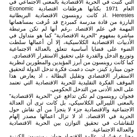
التي كتبت في الحرية الاقتصادية بالمعنى الاجتماعي في
العام 1971 بكتابها هرطقات اقتصادية Economic
Heresies .اذ كانت روبنسون الاقتصادية البريطانية
البارزة من قادة مدرسة كمبردج قد عُرفت بمساهماتها
المهمة في علم الاقتصاد ،رغم أنها لم تكن مرتبطة
مباشرة بمفهوم “الحرية الاقتصادية” كما هو متداول في
الأدبيات الاقتصادية الكلاسيكية، إلا أن أعمالها سلطت
الضوء على قضايا أساسية تتعلق بالعدالة الاجتماعية
وتوزيع الدخل والقدرة على تحقيق الاستقرار الاقتصادي.
كما كانت روبنسون من أبرز المؤيدين والمطورين لنظرية
جون مينارد كينز، حيث دعمت فكرة تدخل الدولة لتحقيق
الاستقرار الاقتصادي وتقليل البطالة ، اذ يعارض هذا
الموقف الفكرة التقليدية للحرية الاقتصادية التي تعتمد
على الحد الأدنى من التدخل الحكومي.
فجوان روبنسون لم تكن تدافع عن “الحرية الاقتصادية”
بالمعنى الليبرالي الكلاسيكي، بل كانت ترى أن العدالة
الاجتماعية والاقتصادية جزء لا يتجزأ من أي نقاش حول
الحرية في الاقتصاد. اذ لا تزال اعمالها مصدر إلهام
للنقاشات في تحقيق التوازن بين الحرية الاقتصادية
والعدالة الاجتماعية.
وهنا عرفتُ ان عالمة الاقتصاد جوان روبنسون الكنزية