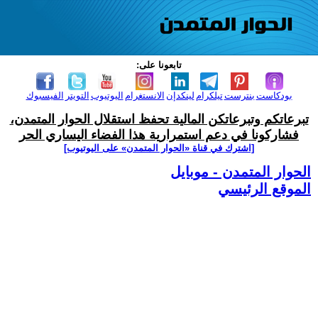
تابعونا على:
بودكاست
بنترست
تيلكرام
لينكدإن
الانستغرام
اليوتيوب
التويتر
الفيسبوك
تبرعاتكم وتبرعاتكن المالية تحفظ استقلال الحوار المتمدن،
فشاركونا في دعم استمرارية هذا الفضاء اليساري الحر
[اشترك في قناة ‫«الحوار المتمدن» على اليوتيوب]
الحوار المتمدن - موبايل
الموقع الرئيسي