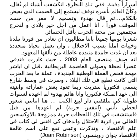
أسراراً دفينة. ففي تلك النظرة، انكشفت أشياء لم تُقال،
وكأنّ العالم بأسره توقف ليستمع إلى الصمت الذي يفيض
بالكلام.…ثم قال بهدوء وتصميم لا مفر من حسم
الموقف فوراً ، انا اعمل من اجل خير بلادي و لنخرج
مجتمعين من محنة الحرب بأقل الخسائر.
شعرنا يومها جميعاً باننا مطالبون ان نغادر من فورنا تبلدنا
وخيبات املنا بسبب الاحتلال ، وان نعمل بحياة متجددة
بعد ان غدت جامدة متبدده عاطلة من تألقها المعهود.
انه صيف منتصف العام 2003 ، حيث غادرت فندقي
عصراً لحظة وصولي العاصمة البريطانية ،قبل ان اباشر
مهمة فحص العملة الوطنية الجديدة ، عملة ما بعد الحرب
التي كانت تطبع في تلك البلاد ، وسرت في وسط شارع
يسمى فكتوريا ستريت ربما تعود بعض عماراته وابنيته
الى عهد الملكة فكتوريا وانا هائم بهدوء لم اعهده لسنوات
طويلة كي تتلقفني دار لبيع الكتب … هنا انتابني شعور
لحظي بأنني (اتنفس حرية) لم اعهدها من قبل
فاستنشقت في تلك اللحظات حرية ممزوجة بالاوكسجين
الخالي من اتربة الاحتلال والدخان كي اقتني لي كتاب في
علم الاقتصاد ، وتذكرت وعيني تقع على اسم عالمة
الاقتصاد جوان روبنسون (Joan Robinson)