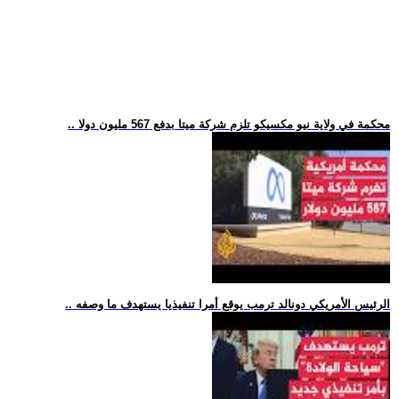
.. محكمة في ولاية نيو مكسيكو تلزم شركة ميتا بدفع 567 مليون دولا
.. الرئيس الأمريكي دونالد ترمب يوقع أمرا تنفيذيا يستهدف ما وصفه