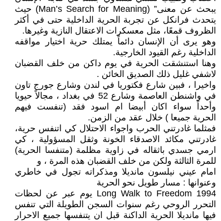
يبحث عن معنى” (Man’s Search for Meaning) حيث
يتحدث فرانكل عن تجربة الحرية الداخلية حتى في أكثر
الظروف قمعًا، مثل معسكرات الاعتقال النازية وغيرها.
وهو يرى أن الإنسان دائماً يمتلك حرية اختيار مواقفه
الداخلية رغم القيود الخارجية.
وهنا استنشقت الحرية في يوم داكن من خلف القضبان
لاشفي غليل ذلك الصديق الخائن .
واخيرا ، فبين شارع فكتوريا في لندن وشارع جورج تاون
في واشنطن العاصمة وشارع 52 في بغداد ، مجالاً حيويا
وأحداً سواء اكان أبيضا ام اسود فقد (تنفست فيهم
الحرية جميعا ) خلال عقد من الزمن.
فمثلما غادرتني الحرب واجواء الاحتلال كي اتنفس حرية،
غادرتني مكائد الاصدقاء الخونة وثقل المسؤولية ، كي
ارمي جسدي باثقاله في زاوية مظلمة (متنفسا الحرية)
للمرة الثالثة ولكن من خلف القضبان هذه المرة ، و
امام عيني نيلسون مانديلا ومذكراته تجول في خاطري
وعنوانها : مسار طويل نحو الحرية
‏Long Walk to Freedom 1994 يوم عبر عن لحظات
التحرر الروحي رغم سنوات السجن الطويلة التي تنفس
فيها مانديلا الحرية الداكنة قبل ان يتنفسها جميع الاحرار