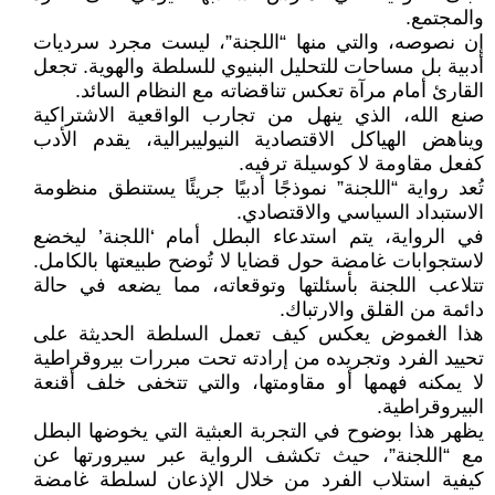
والمجتمع.
إن نصوصه، والتي منها “اللجنة”، ليست مجرد سرديات
أدبية بل مساحات للتحليل البنيوي للسلطة والهوية. تجعل
القارئ أمام مرآة تعكس تناقضاته مع النظام السائد.
صنع الله، الذي ينهل من تجارب الواقعية الاشتراكية
ويناهض الهياكل الاقتصادية النيوليبرالية، يقدم الأدب
كفعل مقاومة لا كوسيلة ترفيه.
تُعد رواية “اللجنة” نموذجًا أدبيًا جريئًا يستنطق منظومة
الاستبداد السياسي والاقتصادي.
في الرواية، يتم استدعاء البطل أمام ‘اللجنة’ ليخضع
لاستجوابات غامضة حول قضايا لا تُوضح طبيعتها بالكامل.
تتلاعب اللجنة بأسئلتها وتوقعاته، مما يضعه في حالة
دائمة من القلق والارتباك.
هذا الغموض يعكس كيف تعمل السلطة الحديثة على
تحييد الفرد وتجريده من إرادته تحت مبررات بيروقراطية
لا يمكنه فهمها أو مقاومتها، والتي تتخفى خلف أقنعة
البيروقراطية.
يظهر هذا بوضوح في التجربة العبثية التي يخوضها البطل
مع “اللجنة”، حيث تكشف الرواية عبر سيرورتها عن
كيفية استلاب الفرد من خلال الإذعان لسلطة غامضة