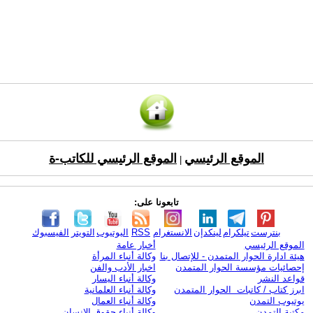
الموقع الرئيسي
الموقع الرئيسي للكاتب-ة
|
تابعونا على:
بنترست
تيلكرام
لينكدإن
الانستغرام
RSS
اليوتيوب
التويتر
الفيسبوك
الموقع الرئيسي
أخبار عامة
هيئة ادارة الحوار المتمدن - للإتصال بنا
وكالة أنباء المرأة
إحصائيات مؤسسة الحوار المتمدن
اخبار الأدب والفن
قواعد النشر
وكالة أنباء اليسار
ابرز كتاب / كاتبات الحوار المتمدن
وكالة أنباء العلمانية
يوتيوب التمدن
وكالة أنباء العمال
مكتبة التمدن
وكالة أنباء حقوق الإنسان