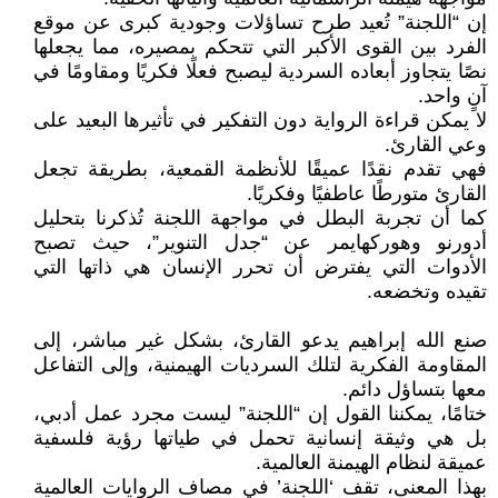
إن “اللجنة” تُعيد طرح تساؤلات وجودية كبرى عن موقع
الفرد بين القوى الأكبر التي تتحكم بمصيره، مما يجعلها
نصًا يتجاوز أبعاده السردية ليصبح فعلًا فكريًا ومقاومًا في
آنٍ واحد.
لا يمكن قراءة الرواية دون التفكير في تأثيرها البعيد على
وعي القارئ.
فهي تقدم نقدًا عميقًا للأنظمة القمعية، بطريقة تجعل
القارئ متورطًا عاطفيًا وفكريًا.
كما أن تجربة البطل في مواجهة اللجنة تُذكرنا بتحليل
أدورنو وهوركهايمر عن “جدل التنوير”، حيث تصبح
الأدوات التي يفترض أن تحرر الإنسان هي ذاتها التي
تقيده وتخضعه.
صنع الله إبراهيم يدعو القارئ، بشكل غير مباشر، إلى
المقاومة الفكرية لتلك السرديات الهيمنية، وإلى التفاعل
معها بتساؤل دائم.
ختامًا، يمكننا القول إن “اللجنة” ليست مجرد عمل أدبي،
بل هي وثيقة إنسانية تحمل في طياتها رؤية فلسفية
عميقة لنظام الهيمنة العالمية.
بهذا المعنى، تقف ‘اللجنة’ في مصاف الروايات العالمية