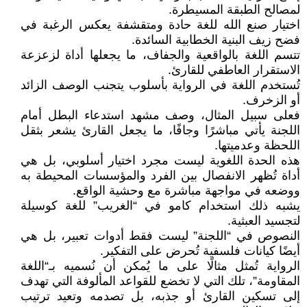
لمصالح الطبقة المسيطرة.
اختيار صنع الله للغة حادة ومتقشفة يعكس الرغبة في
فضح زيف البنية الخطابية السائدة.
تتسم اللغة بالواقعية والجفاف، ما يجعلها أداة لزعزعة
الاستقرار العاطفي للقارئ.
تُستخدم اللغة في الرواية بأسلوب يتجنب الوصف الزائد
أو الزخرف.
فعلى سبيل المثال، وصف مشهد استدعاء البطل أمام
اللجنة يأتي مباشرًا وجافًا، ما يجعل القارئ يشعر بثقل
اللحظة وعدميتها.
هذه الحدة اللغوية ليست مجرد اختيار أسلوبي، بل هي
أداة تُظهر الانفصال بين الفرد والمؤسسات المحيطة به
ووضعه في مواجهة مباشرة مع وحشية الواقع.
يشبه ذلك استخدام كامو في “الغريب” للغة كوسيلة
لتجسيد العبثية.
النصوص في “اللجنة” ليست فقط أدوات تعبير، بل هي
أيضًا كيانات فلسفية تُحرض على التفكير.
الرواية تُمثل مثالًا على ما يُمكن أن نُسميه بـ“اللغة
المقاومة”، تلك التي لا تخضع للقواعد المألوفة التي تهدف
إلى تسكين القارئ أو جذبه، بل تصدمه وتعيد ترتيب