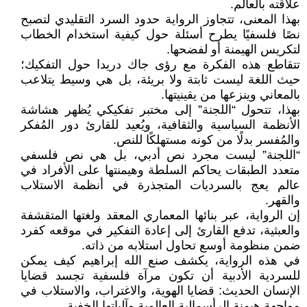
علاقته بالعالم.
بهذا المعنى، تتجاوز الرواية حدود السرد التقليدي لتصبح
نصًا فلسفيًا يطرح أسئلة حول كيفية استخدام الخطاب
لتكريس الهيمنة أو لفضحها.
تتقاطع هذه الفكرة مع رؤى جاك دريدا حول التفكيك؛
حيث اللغة ليست ثابتة ولا بريئة، بل هي وسيط يتلاعب
بالمعاني وينزعها من يقينيتها.
بهذا، تتحول “اللجنة” إلى مختبر تفكيكي يُظهر هشاشة
الأنظمة السياسية والثقافية، ويُعيد للقارئ دور المُفكر
والمُفسر بدلًا من كونه مستهلكًا للنص.
“اللجنة” ليست مجرد نص أدبي، بل هي نص فلسفي
متعدد الطبقات يحاكم السلطة وهيمنتها على الأفراد في
عالم يعج بالسرديات المتجذرة في أنظمة الاستلاب
والقهر.
إن الرواية، عبر بنائها المعماري المعقد ولغتها المتقشفة
والعبثية، تدفع القارئ إلى إعادة التفكير في موقعه كفرد
ضمن منظومة أوسع تحاول استلابه من ذاته.
في هذه الرواية، يكشف صنع الله إبراهيم كيف يمكن
للسردية الأدبية أن تكون مرآة فلسفية تجسد قضايا
الإنسان الحديث: قضايا الهوية، والاغتراب، والاستلاب في
مواجهة هيمنة الرأسمالية العالمية وآلياتها الخفية.