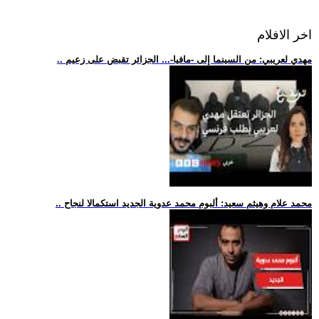
اخر الافلام
.. مهدي لعريبي: من السينما إلى -مافيا-... الجزائر تقبض على زعيم
.. محمد علام وهيثم سعيد: ألبوم محمد عدوية الجديد استكمالا لنجاح