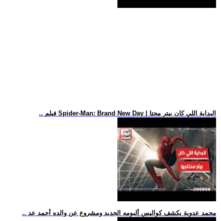
.. فيلم Spider-Man: Brand New Day | البداية اللي كان بيتر محتا
.. محمد عدوية يكشف كواليس ألبومه الجديد ومشروع عن والده أحمد عد