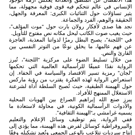
هذا الانفصال عن المنطق والعدالة يعكس أزمة الوجود
الإنساني في عالم تتحكم فيه قوى فوقية مجهولة، مما
يثير تساؤلات حول الثنائيات الكبرى: المعرفة والجهل،
الحقيقة والوهم، الفرد والجماعة.
نجد هنا صدى لأفكار رولان بارت حول “موت المؤلف”،
حيث يغيب صوت الكاتب ليحل مكانه نص مفتوح للتأويل.
في “اللجنة”، يصبح البطل رمزًا لذواتنا المعذبة، العاجزة
عن فهم عالمها، ما يخلق نوعًا من التوتر النفسي بين
القارئ والنص.
من خلال تسليط الضوء على مركزية “اللجنة”، تُبرز
الرواية نقدًا عميقًا للرأسمالية العالمية التي تحكمها
“لجان” رمزية تسير الاقتصاد والسياسة في الخفاء. إن
استعراض الرواية لهذه الفكرة يقترب من رؤية ماركس
حول الهيمنة الطبقية، حيث تُصبح السلطة أداة لشرعنة
الاستغلال الممنهج للأفراد.
يبرز صنع الله إبراهيم الصراع بين الهويات المحلية
والأدوات الرأسمالية الكونية، في محاولة لاستعادة ما
يسميه غرامشي بـ“الهيمنة الثقافية”.
ففي الرواية، يتم توظيف وسائل الإعلام والتعليم
والبيروقراطية كوسائل لفرض هذه الهيمنة، مما يؤدي إلى
إنتاج سرديات تتلاعب بالوعي الجمعي وتُعيد تشكيله وفقًا