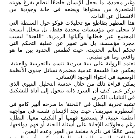
وغير محددة، ما يجعل الإنسان خاضعًا لنظام يفرغ هويته
المتجذرة من محتواها ويضعه في حالة وجودية من
الانفصال عن الذات.
هذا المظهر يتقاطع مع تحليلات فوكو حول السلطة التي
لا تتجلى في مؤسسات محددة فقط، بل تتخلل أنسجة
المجتمع عبر خطابها وآلياتها الرمزية. “اللجنة” ليست
مجرد مؤسسة، بل هي تعبير عن عقلية التحكم التي
تحكم العالم الحديث، حيث تُطمس الحدود بين ما هو
واقعي وما هو تمثيلي.
تعتمد الرواية على بنية سردية تتسم بالتجريبية والعبثية.
يعكس هذا فلسفة عدمية مضمرة تسائل جدوى الأنظمة
الوضعية في احتواء الوجود الإنساني.
يمكن قراءة ذلك من خلال عدسة التحليل البنيوي الذي
يركز على كيف أن السرد ذاته يتحول إلى أداة للتشكيك
في الثنائيات الكبرى.
تشبه تجربة البطل في ‘اللجنة’ ما طرحه ألبير كامو في
‘أسطورة سيزيف’، حيث يجد الإنسان نفسه في مواجهة
أنظمة عبثية، لا يستطيع فهمها أو التكيف معها. البطل،
رغم محاولاته للإجابة على أسئلة اللجنة أو فهم دوافعها،
يبقى عالقًا في دائرة مغلقة من القهر وعدم اليقين.