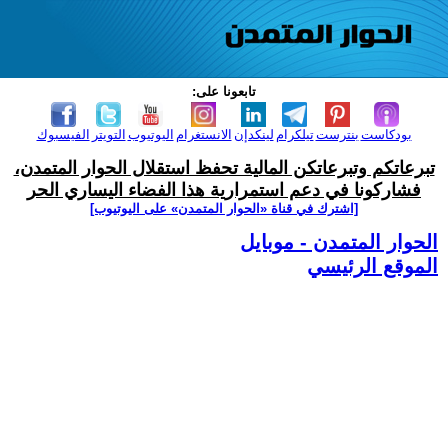
تابعونا على:
بودكاست
بنترست
تيلكرام
لينكدإن
الانستغرام
اليوتيوب
التويتر
الفيسبوك
تبرعاتكم وتبرعاتكن المالية تحفظ استقلال الحوار المتمدن،
فشاركونا في دعم استمرارية هذا الفضاء اليساري الحر
[اشترك في قناة ‫«الحوار المتمدن» على اليوتيوب]
الحوار المتمدن - موبايل
الموقع الرئيسي