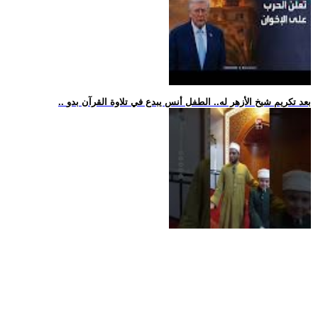
.. بعد تكريم شيخ الأزهر له.. الطفل أنس يبدع في تلاوة القرآن بدو