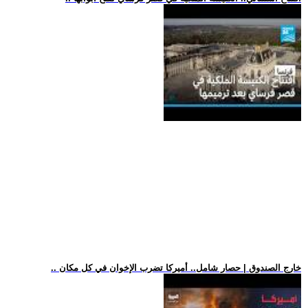
.. خارج الصندوق | حصار شامل.. أميركا تضرب الإخوان في كل مكان