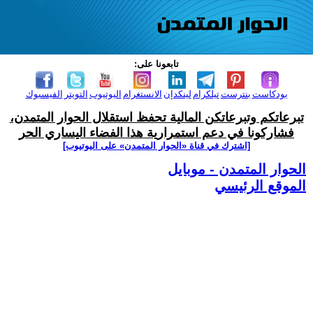
تابعونا على:
بودكاست
بنترست
تيلكرام
لينكدإن
الانستغرام
اليوتيوب
التويتر
الفيسبوك
تبرعاتكم وتبرعاتكن المالية تحفظ استقلال الحوار المتمدن،
فشاركونا في دعم استمرارية هذا الفضاء اليساري الحر
[اشترك في قناة ‫«الحوار المتمدن» على اليوتيوب]
الحوار المتمدن - موبايل
الموقع الرئيسي