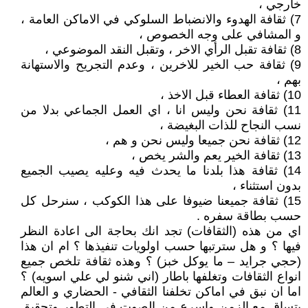
خارجي ،
7) ثقافة الهدوء والانضباط السلوكي في الاماكن العامة ،
و المشافي على وجه الخصوص ،
8) ثقافة تقبل الرأي الاخر ، وتقبل النقد الموضوعي ،
9) ثقافة حب الخير للاخرين ، وعدم التجريح والاستهانة
بهم ،
10) ثقافة العطاء قبل الاخذ ،
11) ثقافة نحن وليس انا ، اي العمل الجماعي بدلا من
نسب النجاح للذات البغيضة ،
12) ثقافة نحن جميعا وليس نحن و هم ،
13) ثقافة الخير يعم والشر يخص ،
14) ثقافة هذا بلدنا ما يحدث فيه وعليه يصيب الجميع
بدون استثناء ،
15) ثقافة جميعنا ضيوفا على هذا الكوكب ، سنرحل كل
حسب بطاقة سفره .
اي من هذه (الثقافات) تجد انك بحاجة الى اعادة النظر
فيها ؟ و هل سترتبها حسب اولويات تنفيذها ؟ ام ان هذا
(حجي جرايد – ما يوكل خبز) ؟ وهذه ثقافة تلخص جميع
انواع الثقافات وتغلفها باطار (اني شنو لي علي اسويه) ؟
اما ان نبق في اماكن تخلفنا الثقافي - الحضاري و العالم
يتساق مع الزمن واسرع من الصوت في التطور وتحقيق