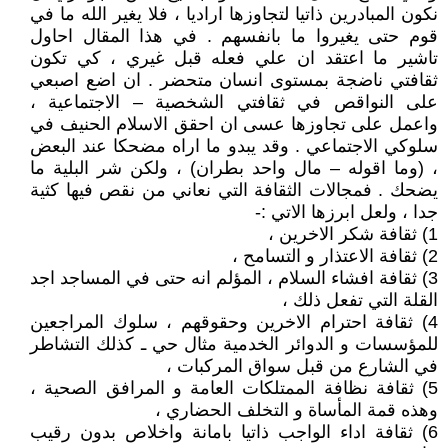
نكون المبادرين ذاتيا لتجاوزها اراديا ، فلا يغير الله ما في
قوم حتى يغيروا ما بانفسهم . في هذا المقال احاول
تاشير ما اعتقد ان علي فعله قبل غيري ، كي تكون
ثقافتي ناضجة بمستوى انسان متحضر . ان اضع اصبعي
على النواقص في ثقافتي الشخصية – الاجتماعية ،
واعمل على تجاوزها عسى ان احقق الاسلام الحنيف في
سلوكي الاجتماعي . وقد يبدو ما اراه مضحكا عند البعض
، (وما اقوله – مال واحد بطران) ، ولكن شر البلية ما
يضحك . فمجالات الثقافة التي نعاني من نقص فيها كثية
جدا ، ولعل ابرزها الاتي :-
1) ثقافة شكر الاخرين ،
2) ثقافة الاعتذار و التسامح ،
3) ثقافة افشاء السلام ، المؤلم انه حتى في المساجد اجد
القلة التي تفعل ذلك ،
4) ثقافة احترام الاخرين وحقوقهم ، سلوك المراجعين
للمؤسسات و الدوائر الخدمية مثال حي ـ كذلك التشاطر
في الشارع من قبل سواق المركبات ،
5) ثقافة نظافة الممتلكات العامة و المرافق الصحية ،
وهذه قمة المأساة و التخلف الحضاري ،
6) ثقافة اداء الواجب ذاتيا بامانة واخلاص بدون رقيب