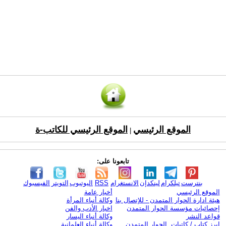
الموقع الرئيسي
الموقع الرئيسي للكاتب-ة
|
تابعونا على:
بنترست
تيلكرام
لينكدإن
الانستغرام
RSS
اليوتيوب
التويتر
الفيسبوك
الموقع الرئيسي
أخبار عامة
هيئة ادارة الحوار المتمدن - للإتصال بنا
وكالة أنباء المرأة
إحصائيات مؤسسة الحوار المتمدن
اخبار الأدب والفن
قواعد النشر
وكالة أنباء اليسار
ابرز كتاب / كاتبات الحوار المتمدن
وكالة أنباء العلمانية