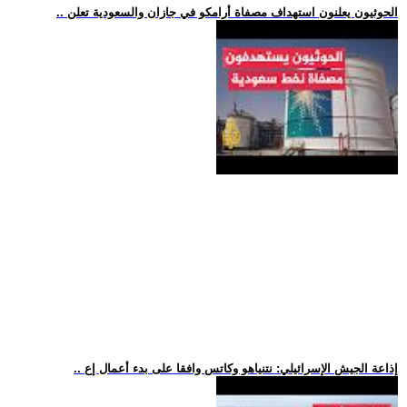
.. الحوثيون يعلنون استهداف مصفاة أرامكو في جازان والسعودية تعلن
.. إذاعة الجيش الإسرائيلي: نتنياهو وكاتس وافقا على بدء أعمال إع