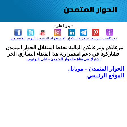
تابعونا على:
بودكاست
بنترست
تيلكرام
لينكدإن
الانستغرام
اليوتيوب
التويتر
الفيسبوك
تبرعاتكم وتبرعاتكن المالية تحفظ استقلال الحوار المتمدن،
فشاركونا في دعم استمرارية هذا الفضاء اليساري الحر
[اشترك في قناة ‫«الحوار المتمدن» على اليوتيوب]
الحوار المتمدن - موبايل
الموقع الرئيسي