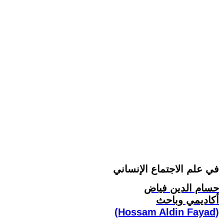
في علم الاجتماع الإنساني
حسام الدين فياض
أكاديمي وباحث
(Hossam Aldin Fayad)