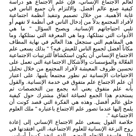
لعالم الاجتماع الإنساني، فإن علم الاجتماع هو دراسة
كيفية صنع عالم أفضل. والالتزام بأن جميع الناس في
غاية الأهمية. من خلال تصميم وتنفيذ أنظمة اجتماعية
لأفراد المجتمع بدلاً من إدخال الناس في أنظمة لا تفهم أو
تلبي احتياجاتهم الإنسانية. ويصبح السؤال " ما هي
الأدوات التي نمتلكها، وما هي المعرفة التي نمتلكها، وما
هي المفاهيم التي ستجعل هذا العالم في نهاية المطاف
مكاناً أفضل لجميع الناس للعيش فيه؟ " بذلك يسعى علم
الاجتماع الإنساني أن يكون استكشافاً للترتيبات الاجتماعية
الفعّالة والمؤسسات والأشكال الاجتماعية التي تعمل على
تحسين ظروف المعيشة لأفراد المجتمع من خلال تحليل
الاحتياجات الإنسانية ثم نطور مجتمعاً يلبيها. على اعتبار
أن علم الاجتماع علم متفوق في خدمة الإنسانية. والقول
بأنه علم متفوق يعني أنه يجمع بين التخصصات ثم
يستخدم هذا الجمع لصياغة اتفاق مشترك حول كيفية
خلق عالم أفضل. وهذه هي الفكرة التي قصد كونت أن
يلمح إليها عندما تصور علم الاجتماع باعتباره " ملك العلوم
الاجتماعية ".
خلاصة القول يسعى علم الاجتماع الإنساني إلى إعادة
روح النزعة الإنسانية للعلوم الاجتماعية، التي افتقدتها في
ظل فلسفة الاتجاه الوضعي الذي اتخذ كمبدأ أساسي