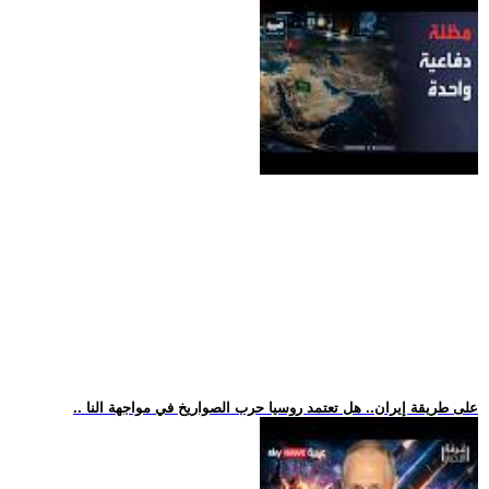
.. على طريقة إيران.. هل تعتمد روسيا حرب الصواريخ في مواجهة النا