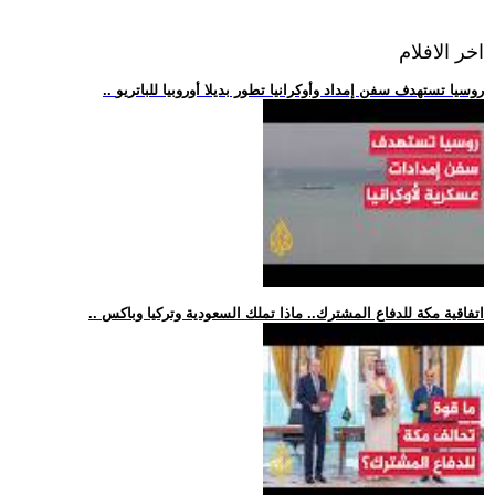
اخر الافلام
.. روسيا تستهدف سفن إمداد وأوكرانيا تطور بديلا أوروبيا للباتريو
.. اتفاقية مكة للدفاع المشترك.. ماذا تملك السعودية وتركيا وباكس