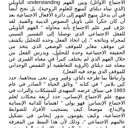
الاجتماع الأوائل) وبين الفهم understanding التأويلي
(الذي تبناه ديلتاي كمنهج للعلوم الروحية)، بل نجح أيضاً
في أن يدخل منهج الفهم إلى دائرة الأفعال الاجتماعية بعد
أن كان حكراً على تأويل النصوص الدينية والفنية. لقد
عرّف ڨيبر علم الاجتماع بأنه محاولة " الفهم التأويلي
للفعل الاجتماعي الذي توصلنا إلى التفسير السببي
لمجراه ونتائجه ". إن اتخاذ الفعل وحده للتحليل يكشف
عن موقف مغاير للموقف الوضعي الذي يتخذ من
الحقيقة الاجتماعية وحدة للتحليل، ويدرس الفعل من
خلال الفهم الذي لم يختلف كثيراً في معناه الڨيبري عن
معناه عند ديلتاي (الرؤية التعاطفية أو التقمص الوجداني
للموقف الذي يوجد فيه الفعل).
وارتباطاً بما طرحه دلتاي، وڨيبر ومن نحى منحاهما، حدد
كين بلامر " في كتابه " وثائق الحياة " الصادر في عام
1983 في سياق عرضه التمهيدي للمشكلات والتراث في
منهج علم الاجتماع الإنساني، حدد أربعة محكات لعلم
الاجتماع الإنساني: فهو يولي " اهتماماً للذاتية الإنسانية
والإبداع، موضحاً كيف يستجيب الأفراد للضوابط
الاجتماعية، وكيف يقومون بدور إيجابي في تشكيل
عالمهم الاجتماعي "، وذلك لأن هذا النمط من المعرفة