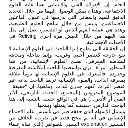
الخام. إن الإدراك الفني والإنساني هما غاية العلوم
الاجتماعية، وهذان يمكن الوصول إليهما من خلال التحديد
الدقيق للقيم والمعاني التي ندرسها في عقول الفاعلين
الاجتماعيين، وليس من خلال مناهج العلوم الطبيعية،
وهذه هي عملية الفهم الذاتي أو التفسير، نصل إلى مثل
هذا الفهم من خلال العيش مرة أخرى Reliving في
الأحداث الاجتماعية.
إن الحقيقة التي يطمح إليها الباحث في العلوم الإنسانية لا
تقع خارجه كعنصر أجنبي وغريب، وإنما بداخله ومحايثة
لنشاطه المعرفي. تصبح العلوم الإنسانية، من هذا
المنظور "مرآة " يرى بواسطتها الباحث إمكانياته المعرفية
وحدوده. فالمعرفة في العلوم الإنسانية لها دوماً علاقة
بمعرفة الذات، والعلوم الإنسانية تربط الباحث بذاته عبر
عنصر التراث كفهم جذري للذات وتناهيها. إن "حقيقة "
الموضوع المدروس (المجتمع، الحدث التاريخي، الأثر
الفني أو الأدبي...) هي في الواقع حقيقة بالنسبة إلى هذا
الباحث الدارس، حقيقتـه كما يتمثلها وينتجها.
ويتمثل الإسهام الذي حققه ڨيبر في تأسيس علم الاجتماع
الإنساني في أنه لم ينجح فقط في تقريب الخلاف بين
التفسير explanation السببي للظواهر (الذي تبناه علماء