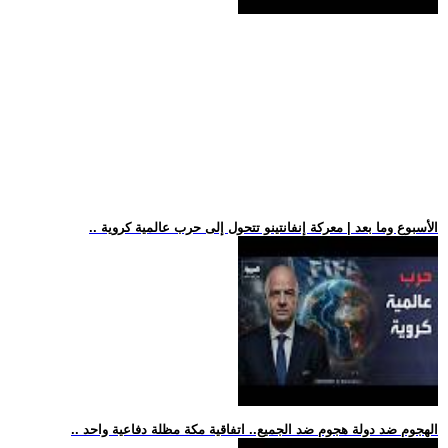
.. الأسبوع وما بعد | معركة إنفانتينو تتحول إلى حرب عالمية كروية
.. الهجوم ضد دولة هجوم ضد الجميع.. اتفاقية مكة مظلة دفاعية واحد