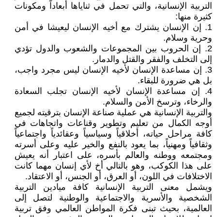
التربية الإنسانية، والتي تحمل في ثناياها أبعاداً ومكونات
كثيرة منها:
1. إن الإنسان يشترك مع أخيه الإنسان ليعيشا في أمن
وحرية وسلام.
2. إن الحروب بين المجموعات والشعوب والدول تؤدي
إلى التخلف والفقر والقتل والدمار.
3. إن مساعدة الإنسان لأخيه الإنسان ليس مجرد واجب،
بل هي ضرورة للبقاء.
4. إن مساعدة الإنسان لأخيه الإنسان تجلب السعادة
والرخاء، وترسخ الأمن والسلام.
والتربية الإنسانية هي عملية صناعة الإنسان بترقيته لجميع
أوجه الكمال من تعليم وتطوير وقناعات واتجاهات في
كافة مراحل حياته، أخلاقياً وسياسياً وعقائدياً واجتماعياً
وثقافياً ومهنياً، بما يعود بالنفع والخير عليه وعلى أسرته
ومجتمعه ووطنه والعالم بأسره، على اعتبار أنه يعيش
على هذا الكوكب، وهو بالتالي أخ لأي إنسان مهما كانت
الاختلافات في اللون، أو العرق، أو الجنس، أو الاعتقاد.
ويشمل معنى التربية الإنسانية كافة ميادين التربية
الشخصية والأسرية والاجتماعية والوطنية لتصل إلى
العالمية، بحيث تبنى فكرة المواطن العالمي وفق تربية