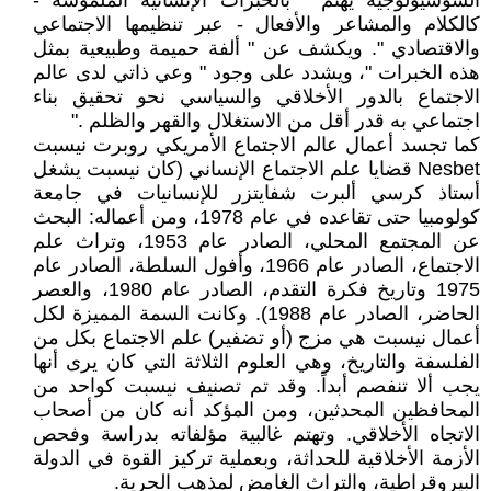
السوسيولوجية يهتم " بالخبرات الإنسانية الملموسة -
كالكلام والمشاعر والأفعال - عبر تنظيمها الاجتماعي
والاقتصادي ". ويكشف عن " ألفة حميمة وطبيعية بمثل
هذه الخبرات "، ويشدد على وجود " وعي ذاتي لدى عالم
الاجتماع بالدور الأخلاقي والسياسي نحو تحقيق بناء
اجتماعي به قدر أقل من الاستغلال والقهر والظلم ."
كما تجسد أعمال عالم الاجتماع الأمريكي روبرت نيسبت
Nesbet قضايا علم الاجتماع الإنساني (كان نيسبت يشغل
أستاذ كرسي ألبرت شفايتزر للإنسانيات في جامعة
كولومبيا حتى تقاعده في عام 1978، ومن أعماله: البحث
عن المجتمع المحلي، الصادر عام 1953، وتراث علم
الاجتماع، الصادر عام 1966، وأفول السلطة، الصادر عام
1975 وتاريخ فكرة التقدم، الصادر عام 1980، والعصر
الحاضر، الصادر عام 1988). وكانت السمة المميزة لكل
أعمال نيسبت هي مزج (أو تضفير) علم الاجتماع بكل من
الفلسفة والتاريخ، وهي العلوم الثلاثة التي كان يرى أنها
يجب ألا تنفصم أبداً. وقد تم تصنيف نيسبت كواحد من
المحافظين المحدثين، ومن المؤكد أنه كان من أصحاب
الاتجاه الأخلاقي. وتهتم غالبية مؤلفاته بدراسة وفحص
الأزمة الأخلاقية للحداثة، وبعملية تركيز القوة في الدولة
البيروقراطية، والتراث الغامض لمذهب الحرية.