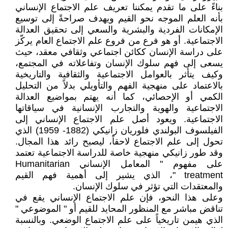
بناءً على ما تقدم يمكننا تعريف علم الاجتماع الإنساني
بأنه العلم الموجه نحو القيم ويهدف صراحةً إلى توسيع
الإمكانات الفردية والبشرية والسعي إلى تحقيق العدالة
الاجتماعية. أو هو فرع من فروع علم الاجتماع العام يركّز
على دراسة الإنسان ككائن اجتماعي وثقافي معقد، حيث
يسعى إلى فهم سلوك الإنسان وتفاعلاته في المجتمع،
وكيف يتأثر بالعوامل الاجتماعية والثقافية والتاريخية
بالاعتماد على منهجية الفهم والتأويلي بدلاً من التحليل
الكمي أو الإحصائي، كما أنه يهتم بمواضيع العدالة
الاجتماعية والهوية والتجارب الإنسانية في سياقاتها
الاجتماعية. ويعود أصل علم الاجتماع الإنساني إلى
الفيلسوف البولندي فلوريان زانيكي (1882- 1959) الذي
تحول إلى علم الاجتماع لاحقاً، ليصبح رائد هذا المجال.
وقد طور زانيكي منهجية خاصة للدراسة الاجتماعية تعتمد
على مفهوم " المعامل الإنساني Humanitarian
treatment "، الذي يشير إلى أهمية فهم القيم
والمعتقدات التي تؤثر في سلوك الإنسان.
وعلى هذا النحو، فإن علم الاجتماع الإنساني يقع في
تناقض مباشر مع المنظور المحايد للقيم أو " الموضوعي "
الذي هيمن تاريخياً على علم الاجتماع الوضعي. وبالنسبة