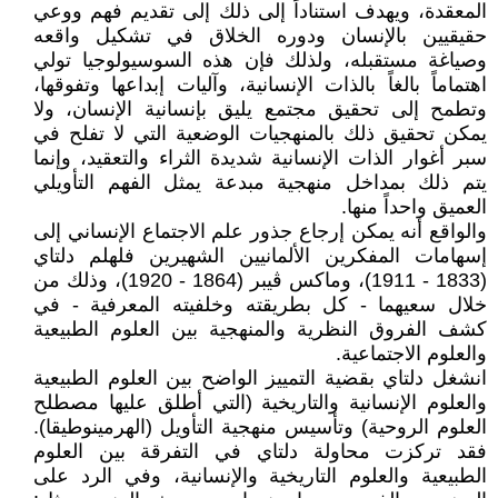
المعقدة، ويهدف استناداً إلى ذلك إلى تقديم فهم ووعي
حقيقيين بالإنسان ودوره الخلاق في تشكيل واقعه
وصياغة مستقبله، ولذلك فإن هذه السوسيولوجيا تولي
اهتماماً بالغاً بالذات الإنسانية، وآليات إبداعها وتفوقها،
وتطمح إلى تحقيق مجتمع يليق بإنسانية الإنسان، ولا
يمكن تحقيق ذلك بالمنهجيات الوضعية التي لا تفلح في
سبر أغوار الذات الإنسانية شديدة الثراء والتعقيد، وإنما
يتم ذلك بمداخل منهجية مبدعة يمثل الفهم التأويلي
العميق واحداً منها.
والواقع أنه يمكن إرجاع جذور علم الاجتماع الإنساني إلى
إسهامات المفكرين الألمانيين الشهيرين فلهلم دلتاي
(1833 - 1911)، وماكس ڨيبر (1864 - 1920)، وذلك من
خلال سعيهما - كل بطريقته وخلفيته المعرفية - في
كشف الفروق النظرية والمنهجية بين العلوم الطبيعية
والعلوم الاجتماعية.
انشغل دلتاي بقضية التمييز الواضح بين العلوم الطبيعية
والعلوم الإنسانية والتاريخية (التي أطلق عليها مصطلح
العلوم الروحية) وتأسيس منهجية التأويل (الهرمينوطيقا).
فقد تركزت محاولة دلتاي في التفرقة بين العلوم
الطبيعية والعلوم التاريخية والإنسانية، وفي الرد على