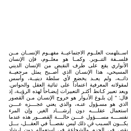
اﺳــﺘﻠﻬمت اﻟﻌﻠــﻮم اﻻﺟﺘﻤﺎﻋﻴــﺔ ﻣﻔﻬــﻮم اﻹﻧﺴــﺎن ﻣــﻦ
ﻓﻠﺴــﻔﺔ اﻟﺘﻨــﻮﻳﺮ. وﻛﻤــﺎ هو ﻣﻌﻠــﻮم، فإن اﻹﻧﺴﺎن
اﻷﻧﻮاري ﻳﻘﻊ ﻋﻠﻰ ﻃﺮف اﻟﻨﻘيض ﻣﻦ اﻹﻧﺴﺎن الديني
المسيحي، هذا اﻹﻧﺴـﺎن اﻟذي أﺻــﺒﺢ يمثل ﻣﺮﺟﻌﻴــﺔ
ذاﺗــﻪ، ولم ﻳﻌــﺪ يخضع ﻷي سلطة دﻳﻨﻴــﺔ، وأسس
لمقولاته المعرفية اﻋﺘﻤﺎداً ﻋﻠﻰ ﺛﻨﺎﺋﻴﺔ اﻟﻌﻘﻞ واﳊﻮاس.
ويعد تعبير ﻛـﺎﻧﻂ أﻛﺜـﺮ التعبيرات إﻳﻀـﺎﺣﺎً لهذه اﻟﺮؤﻳـﺔ، إذ
ﻗﺎل: " إن ﺑﻠـﻮغ اﻷﻧـﻮار هو خروج اﻹﻧﺴـﺎن ﻣـﻦ اﻟﻘﺼور
اﻟذي هو ﻣﺴـﺆول ﻋﻨـﻪ، والذي يعني ﻋﺠــــﺰﻩ ﻋــــﻦ
استعمال ﻋﻘﻠــــﻪ دون إرﺷــــﺎد الغير. وإن المرء
ﻧﻔﺴــــﻪ ﻣﺴــــﺆول ﻋــــﻦ ﺣﺎﻟــــﺔ اﻟﻘﺼـــﻮر هذه عندما
ﻳﻜـــﻮن اﻟﺴـبب ﰲ ذلك ليس ﻧﻘﺼـــﺎً في اﻟﻌﻘـــﻞ، ﺑـــﻞ
نقص في الحزم واﻟﺸﺠﺎﻋﺔ في اﺳﺘﻌﻤﺎﻟﻪ دون إرﺷﺎد