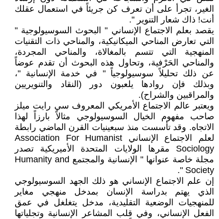
الغير، تجرأ على أن تعرف كن جريئاً في استعمال عقلك
أنت! ذاك شعار التنوير ".
يقصد بعلم الاجتماع الإنساني " البحوث السوسيولوجية "
التي تعارض المناحي الميكانيكية، والمناحي ذات التقنيات
المنهجية التي تتسم بالمغالاة، والمناحي المجردة،
والمناحي الحَرْفية، وتحاول هذه البحوث أن تقدم عوضاً
عن ذلك تحليلاً سوسيولوجياً " في خدمة الإنسانية "،
وبذلك فإن روادها يلعبون دور (النقاد والتنويريين
والمراقبين والشراح).
ويعتبر عالم الاجتماع الأمريكي المعروف سي رايت ميلز
صاحب مفهوم الخيال السوسيولوجي مثالاً بارزاً لهذا
الاتجاه. وقد تأسست منذ سبعينيات القرن الماضي رابطة
لعلم الاجتماع الإنساني Association For Humanist
Sociology مقرها الولايات المتحدة الأميريكية تصدر
مجلة خاصة عنوانها " الإنسانية والمجتمع Humanity and
Society ".
إن علم الاجتماع الإنساني هو ذلك الجهد السوسيولوجي
الذي يهتم بدراسة الإنسان بمدخل منهجي مغاير
للمنهجيات الوضعية التقليدية، مدخل يتغلغل في عمق
الفعل الإنساني، وفي قلب المشاعر الإنسانية وتجلياتها