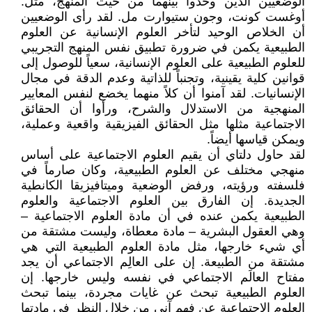
الوضعيين الذين وحدوا بينهما من حيث المنهج، مثل:
أوغست كونت، وجون ستيوارت مل. لقد رأى الوضعيين
أن الخلاص الوحيد لتأخر العلوم الإنسانية عن العلوم
الطبيعية يكمن في ضرورة تطبيق نفس المنهج التجريبي
للعلوم الطبيعية على العلوم الإنسانية، سعياً للوصول إلى
قوانين كلية يقينية، وتجنباً للذاتية وعدم الدقة في مجال
الإنسانيات. لقد آمنوا أن كلاً منهما يخضع لنفس المعايير
المنهجية من الاستدلال والشرح، ورأوا أن الحقائق
الاجتماعية مثلها مثل الحقائق الفيزيقية واقعية وعملية،
ويمكن قياسها أيضاً.
لقد حاول دلتاي أن يقيم العلوم الاجتماعية على أساس
منهجي مختلف عن العلوم الطبيعية، وكان صارماً في
فلسفته ورؤيته، ورفض الوضعية وميتافيزيقا الكانطية
الجديدة. إن الفارق بين العلوم الاجتماعية والعلوم
الطبيعية يكمن عنده في أن مادة العلوم الاجتماعية –
وهي العقول البشرية – مادة معطاة، وليست مشتقة من
أي شيء خارجها، مثل مادة العلوم الطبيعية التي هي
مشتقة من الطبيعة. إن على العالِم الاجتماعي أن يجد
مفتاح العالَم الاجتماعي في نفسه وليس خارجها. إن
العلوم الطبيعية تبحث عن غايات مجردة، بينما تبحث
العلوم الاجتماعية عن فهم آني من خلال النظر في مادتها