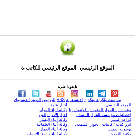
الموقع الرئيسي
الموقع الرئيسي للكاتب-ة
|
تابعونا على:
بنترست
تيلكرام
لينكدإن
الانستغرام
RSS
اليوتيوب
التويتر
الفيسبوك
الموقع الرئيسي
أخبار عامة
هيئة ادارة الحوار المتمدن - للإتصال بنا
وكالة أنباء المرأة
إحصائيات مؤسسة الحوار المتمدن
اخبار الأدب والفن
قواعد النشر
وكالة أنباء اليسار
ابرز كتاب / كاتبات الحوار المتمدن
وكالة أنباء العلمانية
يوتيوب التمدن
وكالة أنباء العمال
مكتبة التمدن
وكالة أنباء حقوق الإنسان