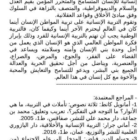
إنسانية للإنسان المتسامح والمتحرر المؤمن بقيم العدل
والسلام والديموقراطية، والمتصف بالنزاهة في السلوك
وفق مبادئ الأخلاق وقواعد العقلانية.
وتقوم التربية الإنسانية على تربية المواطن الإنسان أينما
كان في العالم ليحترم الآخر أينما وكيفما كان، فالتربية
الوطنية يجب أن تهتم بالتربية الإنسانية للفرد وذلك بإبراز
فكرة المواطن العالمي الذي هو الإنسان الذي يعمل من
أجل وحدة بني الإنسان وأمنه وسلامته ويساعد في
القضاء على الفقر، والجوع، والمرض، والصراع،
والعنصرية، ويناضل من أجل تحقيق الحرية والعدالة
الجميع بني البشر، ويدعو للتسامح والتعايش والمحبة
والأخوة مع كل إنسان في هذا العالم.
-------------------------------------------
- المراجع المعتمدة:
1- أمانويل كانط: ثلاثة نصوص: تأملات في التربية، ما هي
الأنوار؟ ما التوجه في التفكير؟، تعريب وتعليق: محمد بن
جماعة، دار محمد علي للنشر، صفاقس، ط1، 2005.
2- أماني جرار: التربية الإنسانية والأخلاقية، دار اليازوري
العلمية للنشر والتوزيع، عمان، ط1، 2016.
3- حسام الدين فياض: المدخل إلى علم الاجتماع (من