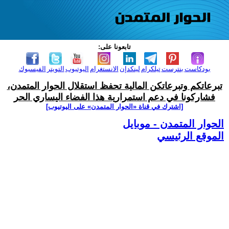
تابعونا على:
بودكاست
بنترست
تيلكرام
لينكدإن
الانستغرام
اليوتيوب
التويتر
الفيسبوك
تبرعاتكم وتبرعاتكن المالية تحفظ استقلال الحوار المتمدن،
فشاركونا في دعم استمرارية هذا الفضاء اليساري الحر
[اشترك في قناة ‫«الحوار المتمدن» على اليوتيوب]
الحوار المتمدن - موبايل
الموقع الرئيسي