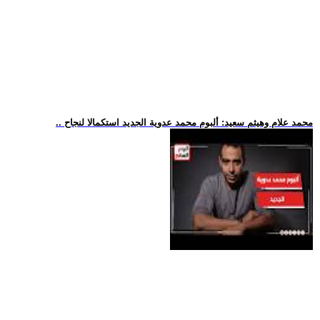
.. محمد علام وهيثم سعيد: ألبوم محمد عدوية الجديد استكمالا لنجاح