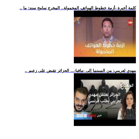
.. كلمة أخيرة -أزمة خطوط الهواتف المحمولة.. المخرج سامح سند: ما
.. مهدي لعريبي: من السينما إلى -مافيا-... الجزائر تقبض على زعيم