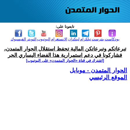
تابعونا على:
بودكاست
بنترست
تيلكرام
لينكدإن
الانستغرام
اليوتيوب
التويتر
الفيسبوك
تبرعاتكم وتبرعاتكن المالية تحفظ استقلال الحوار المتمدن،
فشاركونا في دعم استمرارية هذا الفضاء اليساري الحر
[اشترك في قناة ‫«الحوار المتمدن» على اليوتيوب]
الحوار المتمدن - موبايل
الموقع الرئيسي