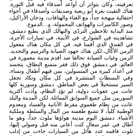
تعرفينه، وكان يتواتر أن أواعد أصدقاء فيه قبل الثورة.
هناك التقيت بعزة أبو ربعية وصديقات وأصدقاء في أجواء
احتفالية مبهجة جداً، مع الغناء والهتافات، ودخان الأراكيل،
وصور الكاميرات والهواتف المحمولة، و…الدموع.
منذ البداية تلاحظين التردّي والتهالك الذي يطبع دمشق،
تشاهدينه في الشوارع، في الأبنية، في سيارات الأجرة،
في الفندق الذي أقمنا فيه. في كل مكان هناك مفعول
الزمن الأكّال، لكن هناك جهود الصيانة والترميم والتجديد.
الزمن وغياب الصيانة تحالفا ضد أقدم مدينة معمورة في
العالم. في دمشق فوق ذلك فقر متسع النطاق، يتجسد
في أعداد كبيرة من المتسولين، بمن فيهم أطفال ونساء،
وفي البسطات المنتشرة في كل مكان وتكاد تجعل
السير مستحيلاّ في بعض المناطق. دمشق وسورية كلها
عانت من عقوبات دولية، لم تؤذِ النظام، وآذت أكثرية
السوريين مثل جميع السوابق المماثلة. لكن المدينة والبلد
عانت من نظام طغموي مفرط الأنانية والفساد ومعدوم
الوطنية كلياً، لا تشبع طغمته من المال والسلطة وملكية
الأشياء. دمشق اليوم مدينة هواؤها ملوث جداً، وهو ما
أطال في عمر سعالٍ كنت أعاني منه قبل وصولي إليها،
تلوث فاقمه عدد هائل من السيارات جاءت من إدلب