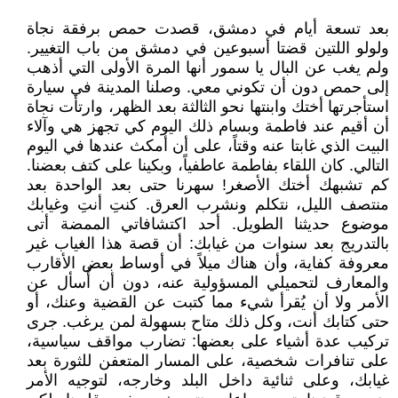
بعد تسعة أيام في دمشق، قصدت حمص برفقة نجاة
ولولو اللتين قضتا أسبوعين في دمشق من باب التغيير.
ولم يغب عن البال يا سمور أنها المرة الأولى التي أذهب
إلى حمص دون أن تكوني معي. وصلنا المدينة في سيارة
استأجرتها أختك وابنتها نحو الثالثة بعد الظهر، وارتأت نجاة
أن أقيم عند فاطمة وبسام ذلك اليوم كي تجهز هي وآلاء
البيت الذي غابتا عنه وقتاً، على أن أمكث عندها في اليوم
التالي. كان اللقاء بفاطمة عاطفياً، وبكينا على كتف بعضنا.
كم تشبهك أختك الأصغر! سهرنا حتى بعد الواحدة بعد
منتصف الليل، نتكلم ونشرب العرق. كنتِ أنتِ وغيابك
موضوع حديثنا الطويل. أحد اكتشافاتي الممضة أتى
بالتدريج بعد سنوات من غيابك: أن قصة هذا الغياب غير
معروفة كفاية، وأن هناك ميلاً في أوساط بعض الأقارب
والمعارف لتحميلي المسؤولية عنه، دون أن أُسأل عن
الأمر ولا أن يُقرأ شيء مما كتبت عن القضية وعنك، أو
حتى كتابك أنت، وكل ذلك متاح بسهولة لمن يرغب. جرى
تركيب عدة أشياء على بعضها: تضارب مواقف سياسية،
على تنافرات شخصية، على المسار المتعفن للثورة بعد
غيابك، وعلى ثنائية داخل البلد وخارجه، لتوجيه الأمر