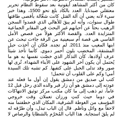
كان من أكثر المشاهد أيقونية بعد سقوط النظام تحرير
معتقلي صيدنايا. العدد بالكاد بلغ نحو 1500، وهذا خبر
سيء لأنه يعني أن آلة القتل كانت شغّالة بأقصى طاقتها
طوال سنوات، وأنه لم يبقَ للأهالي الذي قصدوا السجن
الرهيب بحثاً عن أحبابهم غير البحث في المقابر الجماعية
المتزايدة العدد. والقصة الأكثر هولاً من قصص الأمل
القاسي هي قصة أم سبعينية من الرقة جاءت تبحث عن
ابنها المغيب منذ 2011. لم تجده. فكان أن أخذت حبل
المشنقة، المخضب بلون أحمر دموي. كأنما تأخذ شيئاً
عرف أولادها، كأن التذكار الذي خصّت نفسها به هو ما
يُحتمل أن يكون آخر الشهود على الأبناء الشهداء. تُرى لها
صور وقد تدلى الحبل على كتفيها. كم تشبه تلك السيدة
أمي! وكم على القلوب أن تتحمل!
كتب لي صديق من دمشق يقول إن أول ما فعله عند
عودته إلى دمشق هو أن زار قبر والده الذي رحل قبل 12
عاماً، ثم ذهب إلى ما كان مكتب مركز توثيق الانتهاكات
في دوما حيث كنتِ ورزان تعملان وقت خروجي
المؤسف من الغوطة الشرقية، المكان الذي خطفتما منه
لاحقاً مع وائل وناظم. قال إن الباب تبدل، وأن طرْقه له
لم يلقَ استجابة. هذا الباب المُخرّم بالشظايا والرصاص لا