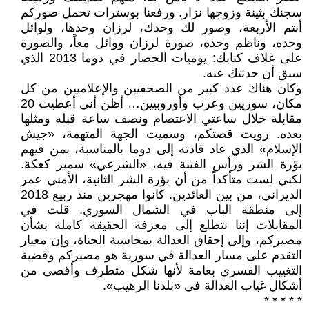
سجنك بثينة وزوجها نزار. ورفعنا بوسترات تحمل صوركم
أنتم الأربعة، وصور لك وحدك، لرزان وحدها، ولوائل
وحده، وناظم وحده، صورة لرزان ووائل معاً، والصورة
على غلاف كتابك: يوميات الحصار في دوما 2013 الذي
سبق أن حدثتك عنه.
وكان هناك عدد كبير من الصحفيين والإعلاميين من كل
مكان، سوريين وعرب وأوروبيين… أظن أني أعطيت 20
مقابلة خلال ساعتي الاعتصام ونصف ساعة قبله ومثلها
بعده. رويت قصتكم، وسميت الجهة المتهمة، «جيش
الإسلام» الذي عاد قادته إلى دوما بالمناسبة، بمن فيهم
بؤرة الشر ورأس الفتنة فيه، «الشرعي» سمير كعكة.
لكني لست متأكداً من أن بؤرة الشر الثانية، الأمني عمر
الديراني، من بين العائدين. كانوا مهجرين منذ ربيع 2018
إلى منطقة الباب في الشمال السوري. قلت في
المقابلات إننا نتطلع إلى معرفة الحقيقة كاملة بشأن
مصيركم، وإلى إحقاق العدالة بمحاسبة الجناة، وإن معيار
التقدم على مسار العدالة في سورية هو مصيركم وقضية
التغييب القسري بعامة لأنها شكل متطرف وأقصى من
أشكال غياب العدالة في «بلدنا الرهيب».
* * * * *