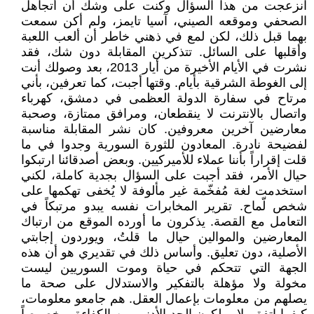
انزعجت من هذا السؤال وكنت على وشك أن أتجاهل
الصحفي وموقعه الصيني، آسيا تايمز، ولم أكن سمعت
بهما قبل ذلك، لكن لمع في ذهني خاطر أن ألعب اللعبة
وأقلبها على السائل. تتذكرين المقابلة دون شك، فقد
نشرت في الأيام الأخيرة من أيار 2013، بعد وصولك أنت
إلى الغوطة الشرقية بأيام. وقتها أجبت، كما تعرفين، بأني
مرتاح في سفارة الدولة العظمى في دمشق، كهرباء
واتصال بالانترنت لا ينقطعان، ومرافق ممتازة، وصحبة
معارضين آخرين معروفين. كان نشر المقابلة مناسبة
لفضيحة نادرة. المعادون للثورة السورية وجدوا في ما
قلت إقراراً بأننا عملاء للأميركيين. وبعض أصدقائنا ارتبكوا
حيال الأمر، فقد أجبت على السؤال بجدية كاملة، لكني
استخدمت لغة مُفخّمة غير مألوفة لا يُخفى تهكمها على
شخص لّماح. تقرير المخابرات نفسه يبدو مرتبكاً في
التعامل مع القصة. يذكرون ما أورده الموقع من ارتباك
المعارضين والموالين حيال ما قلتُ، ويوردون إجابتي
الأصلية، دون تعليق. وأساس ذلك في تقديري هو أن هذه
الجهة التي تتحكم في حياة وموت السوريين ليست
مخولة ولا مؤهلة بالتفكير والاستدلال على صحة ما
يصلهم من معلومات بإعمال العقل. هم جامعو معلومات،