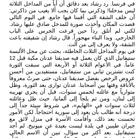
في فرنسا. رد رشاد بعد دقائق أن أياً من المداخل الثلاثة
ليس مدخلنا! وذكرني بما كان يجب ألا يغيب من ذاكرتي:
أن خلف الشقة التي أقمنا فيها جامع. في اليوم التالي
قصدت المكان وأخذت صورة للمدخل صادق عليها رشاد.
لكني لم أتلق رداً حين قرعت الجرس على الباب
الخارجي. وبدا البناء مهجوراً. قال رشاد إن شقيقته باعت
الشقة، ولا يعرف إلى من آلت.
في يوم المداخل الثلاث الخاطئة، بحثت عن محل الألبسة
ستيفانيل الذي كان يعمل فيه صديقنا عدنان مكية قبل 12
عاماً. في الأعوام الثلاثة أو الأربعة التي سبقت الثورة
كنت تشترين ثيابي من ستيفانيل، مستفيدين من أحسن
عروض الرخص بفضل صديقنا عدنان، حتى صرتُ معروفاً
بالأناقة وقتها بين أصحابنا. عدنان توارى بعد الثورة، وظل
متوارياً مع عائلته لخمس سنوات، قبل أن يجري تهريبه
إلى لبنان، ومن ثم يلجأ إلى ألمانيا، حيث ظل وعائلته
لثلاث سنوات في «الهايم»، في شروط سيئة جداً إلى
درجة أنه طالب بأن يعود إلى سورية احتجاجاً. لكن الأمور
تحسنت بعد ذلك، وأقامت الأسرة في منزل لائق مع
جيران طيبين في بلدة ليست بعيدة عن ميونيخ. لم أجد
ستيفانيل. بعد أكثر من سؤال، تبين أن الاسم الحالي