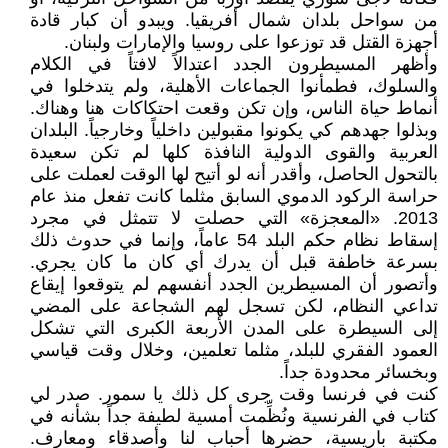
من سواحل بلدان شمال أفريقيا. ويبدو أن كبار قادة
أجهزة القتل قد توزعوا على روسيا والإمارات ولبنان.
وأظهر المسيطرون الجدد اعتدالاً لافتاً في الكلام
والسلوك، فطمأنوا الجماعات الأهلية، ولم يتدخلوا في
أنماط حياة الناس، وإن تكن وقعت احتكاكات هنا وهناك.
وبذلوا جهدهم كي يكونوا مقبولين داخلياً وخارجياً. البلدان
العربية والقوى الدولية النافذة كلها لم تكن سعيدة
بالتحول الحاصل، وأقدر أنه لو أتيح لها الوقت لعملت على
حراسة الركود الدموي السابق مثلما كانت تفعل منذ عام
2013. «المعجزة» التي حصلت لا تتمثل في مجرد
إسقاط نظام حكم البلد 54 عاماً، وإنما في حدوث ذلك
بسرعة خاطفة قبل أن يدرك أي كان ما كان يجري.
وأتصور أن المسيطرين الجدد أنفسهم لم يتوقعوا إيقاع
تداعي النظام، لكن تسجل لهم الشجاعة على المضي
إلى السيطرة على المدن الأربعة الكبرى التي تشكل
العمود الفقري للبلد، مثلما تعلمين، وخلال وقت قياسي
وبخسائر محدودة جداً.
كنت في فرنسا وقت جرى كل ذلك يا سمور. صدر لي
كتاب في الفرنسية ونُظِّمت أمسية لطيفة جداً بشأنه في
مكتبة باريسية، حضرها أحباب لنا وأصدقاء ومعارف.