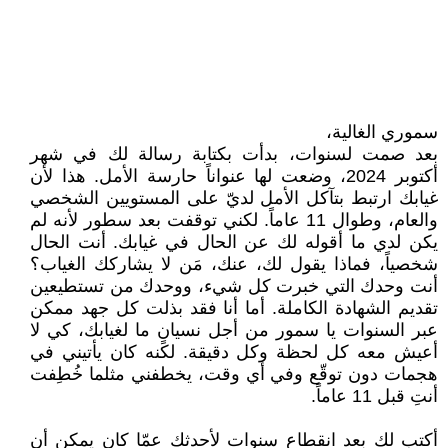
سموري الغالية،
بعد صمت لسنوات، بدأت بكتابة رسالة لك في شهر
أكتوبر 2024، وضعت لها عنواناً حارسة الأمل. هذا لأن
غيابك ارتبط بتآكل الأمل لديّ على المستويين الشخصي
والعام، وطوال 11 عاماً. لكني توقفت بعد سطور لأنه لم
يكن لدي ما أقوله لك عن الحال في غيابك. أنت الحال
شخصياً، فماذا يقول لك، عنك، مَن لا يشاركك الغياب؟
أنت وحدك التي خبرت كل شيء، ووحدك من تستطيعين
تقديم الشهادة الكاملة. أما أنا فقد بذلت كل جهد ممكن
عبر السنوات يا سمور من أجل نسيانٍ ما لغيابك، كي لا
أعيش معه كل لحظة وكل دقيقة. لكنه كان يأتيني في
هجمات دون توقّع وفي أي وقت، يخطفني مثلما خُطِفت
أنتِ قبل 11 عاماً.
أكتب لك بعد انقطاع سنوات لأحدثك عمّا كان يمكن أن