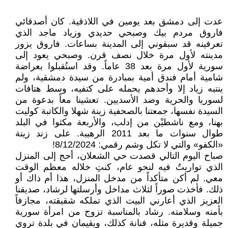
عدت إلى دمشق بعد يومين في اللاذقية. كان أصدقائي
فاروق مردم بيك وصبحي حديدي وزياد ماجد الذي
تعرفينه قد سبقوني إلى المدينة بساعات. فاروق يزور
مدينته لأول مرة خلال نصف قرن. وصبحي يعود إلى
سورية لأول مرة بعد 38 عاماً. وقد استُقبلوا بعراضة
شامية أمام فندق أمية بمبادرة من سيدة دمشقية، ولم
ينتبه زياد إلا وأحدهم يحمله على كتفيه، وسط هتافات
لسوريا والحرية وضد الأسديين. تعشينا معاً بدعوة من
السيدة نفسها، جمعتنا بالصحفية زينة شهلا والكاتبة كوليت
بهنا، ومع ناشطيْن من إدلب، والأربعة مكثوا في البلد
طوال سنوات ما بعد 2011 الرهيبة. على زند زينة
«الكفو» والتي لا تكل وشم رقمي: 8/12/2024!
صباح اليوم التالي قصدت حي الشعلان، أحج إلى المنزل
الذي تواريتُ فيه لنحو عام، كنتِ خلاله معظم الوقت
معي. لم أكن متأكداً من مدخل المنزل، هذا أم ذاك أو
ذلك. فأخذت صوراً لثلاث مداخل وأرسلتها لرشاد، صديقنا
العزيز الذي أعارني البيت الذي تملكه شقيقته، مجازفاً
بأمنه وسلامته. رشاد بالمناسبة تزوج من امرأة سورية
جميلة وقديرة مثله، فنانة كذلك، ويقيمان في بلدة تروي