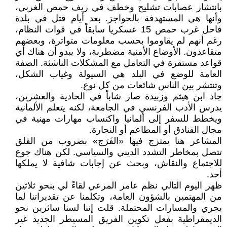
بانتشار عصابات تشليح وخطف في ريف حمص الغربي،
وأنها هي المستهدفة بالحواجز. بعد أيام قتل في بلدة
فاحل غرب حمص 15 عسكريا سابقاً في قوات النظام،
رغم أنهم لم يقاوموا بحسب معلومات متواترة، وبعضهم
متقاعدون. الأوضاع الأمنية مضطربة، ولا يبدو أن هناك أي
قواعد مستقرة في التعامل مع المشكلات الناشئة. الصفة
العامة للوضع في البلد هي السيولة وغياب الشكل،
وتنتشر بين الناس شائعات من كل نوع.
جاد ابن هيثم وزبيدة صار شاباً في الحادية والعشرين،
يدرس الأدب الفرنسي في الجامعة، لكنه يتعلم الألمانية
ويخطط للسفر إلى ألمانيا واكتساب مهارات مهنية في
مجال الفنادق أو المطاعم أو النجارة.
المشاعر هنا يمتزج فيها «الفَرَج» بضروب من القلق
تتصل بمخاطر التشدد الديني والسياسي. لكن هناك جوع
للاجتماع والنقاش، وبحث عن إجابات شافية لا يملكها
أحد.
ظهر اليوم التالي نظم عامر المرعي لقاءً لي بنحو ثلاثين
من المهتمين بالشؤون العامة، وتكلمنا عن تقديراتنا لما
يجري والمسارات المحتملة. قلت إننا لسنا سائرين نحو
الديمقراطية بفعل تكوين الفريق المسيطر الجديد غير