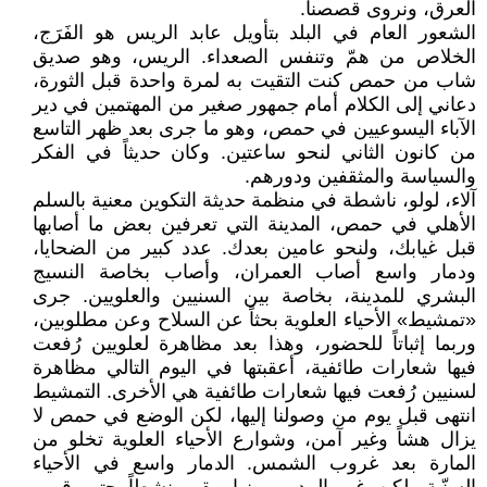
العرق، ونروى قصصنا.
الشعور العام في البلد بتأويل عابد الريس هو الفَرَج،
الخلاص من همّ وتنفس الصعداء. الريس، وهو صديق
شاب من حمص كنت التقيت به لمرة واحدة قبل الثورة،
دعاني إلى الكلام أمام جمهور صغير من المهتمين في دير
الآباء اليسوعيين في حمص، وهو ما جرى بعد ظهر التاسع
من كانون الثاني لنحو ساعتين. وكان حديثاً في الفكر
والسياسة والمثقفين ودورهم.
آلاء، لولو، ناشطة في منظمة حديثة التكوين معنية بالسلم
الأهلي في حمص، المدينة التي تعرفين بعض ما أصابها
قبل غيابك، ولنحو عامين بعدك. عدد كبير من الضحايا،
ودمار واسع أصاب العمران، وأصاب بخاصة النسيج
البشري للمدينة، بخاصة بين السنيين والعلويين. جرى
«تمشيط» الأحياء العلوية بحثاً عن السلاح وعن مطلوبين،
وربما إثباتاً للحضور، وهذا بعد مظاهرة لعلويين رُفعت
فيها شعارات طائفية، أعقبتها في اليوم التالي مظاهرة
لسنيين رُفعت فيها شعارات طائفية هي الأخرى. التمشيط
انتهى قبل يوم من وصولنا إليها، لكن الوضع في حمص لا
يزال هشاً وغير آمن، وشوارع الأحياء العلوية تخلو من
المارة بعد غروب الشمس. الدمار واسع في الأحياء