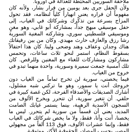
ملاحقة السوريين المحبَطة للعدالة في أوروبا.
ولأن الحفل جرى بعد يومين من فرار بشار، ولأنه كان
مفهوماً أن فراره يعني انهياراً كلياً لنظامه، فقد تحول
المزاج بسرعة من تذكّرك وشركائك في الغياب، إلى
حفل موسيقي مبهج جداً، بمشاركة أبو غابي، وهو مغنٍ
وموسيقي فلسطيني سوري، وشاركته المغنية السورية
رشا رزق والعازف حارث مهيدي. وكان من بين رفيقاتك
هناك وجدان وعفاف وهند وضحى ولينا. كان هذا احتفالاً
بسقوط النظام، استمر لنحو ثلاث ساعات، وتحمس
مشاركون ومشاركات للغناء مع المغنين وللرقص. كان
تلك أمسية جمعت سميرة وسورية، واحدة منهما تبدو في
خروج من الغياب.
فيما يخصني، سورية لن تخرج تماماً من الغياب دون
خروجك أنت يا سمور، وهو ما تركني شبه مشلول،
أشارك الصديقات والأصدقاء الفرحة، لكن غصة كبيرة في
حلقي. أن تتغير سورية، أن تتحرر ويخرج الألوف من
السجون الأسدية الرهيبة، بينما يستمر غيابك الصامت
المديد، يعني أن قسماً من سورية لم يتحرر. ليس ما
يخصنا، أنت وأنا، فقط، ولا ما يخص شركائك في الغياب
فقط، وإنما عشرات الألوف، فوق 113 ألفاً من مجهولي
المصير بحسب المصادر الحقوقية الأكثر موثوقية.