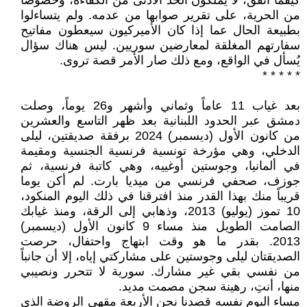
كيفما اتفق، لا يملكون الحد الأدنى من الكفاءة، وخصوصاً
من الحرية، على تقرير صوابها من عدمه. ولم يتساءلوا
بطبيعة الحال عما إذا كان الأميركيون سيعطون مفاتيح
سفارتهم المغلقة لمعارضين سوريين. ليس هناك سؤال
يُسأل في الواقع، ومع ذلك صار الأمر قصة تروى.
* * * * *
بعد غياب 11 عاماً وثماني وأشهر و26 يوماً، وصلت
دمشق عبر الحدود اللبنانية بعد ظهر التاسع والعشرين
من كانون الأول (ديسمبر) 2024 برفقة صديقتين، ليلى
الدخلي، وهي مؤرخة تونسية فرنسية الجنسية ومقيمة
في ألمانيا، وجوستين أوغييه، وهي كاتبة فرنسية، ثم
جوزف، صحفي فرنسي من ميديا بارت. لم أكن يوما
قريباً منك بهذا القدر منذ افترقنا في ذلك اليوم المنكود،
10 تموز (يوليو) 2013، وذهابي إلى الرقة، ومنذ غيابك
الصامت الطويل منذ مساء 9 كانون الأول (ديسمبر)
2013. بقدر ما هو وقت ابتهاج واحتفال، حرصت
الصديقتان ليلى وجوستين على مشاركتي إياه، إلا أن جانباً
من نفسي بقي غير مشارك. سورية لا تتحرر ونصيبي
منها، أنتِ، رهينة سجن مصمت مديد.
مساء اليوم نفسه قصدنا نحن الأربعة مقهى الروضة الذي