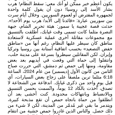
يكون أعظم خبر ممكن لو أنك معي: سقط النظام! هرب
بشار الأسد إلى روسيا! دون أن يقول كلمة واحدة
لجمهوره المفترض أو لعموم السوريين. وخلال أيام سرت
بين سوريين عبارة: «قائدنا إلى الأبد/ هرب يوم الأحد!».
حدثت قصة عجيبة يا سمور: هيئة تحرير الشام، جبهة
النصرة مثلما كانت تسمى وقت غيابك، أطلقت بالتنسيق
مع مجموعات مقاتلة أخرى عملية عسكرية لاستعادة
مناطق كان سيطر عليها النظام، رغم أنها من «مناطق
خفض التصعيد» بحسب اتفاقية أستانة بين روسيا وتركيا
وإيران. لكن المقاتلين سيطروا بسرعة على مدينة حلب،
وانتقلوا إلى حماة التي وقعت في أيديهم بعد بعض
مقاومة، ومنها إلى حمص ثم دمشق، التي حررت صباح
الثامن من كانون الأول (ديسمبر) من عام 2024، الساعة
6:18 مثلما ترين ملصقاً على زجاج بعض السيارات، أي
قبل يومٍ واحد من ذكرى غيابك. اندفاعة من الشجاعة لا
تصدق، أخذت بالكاد 12 يوماً، واتّسمت بحسن التنسيق
وبالانضباط وبانتهاكات محدودة. كنت أخشى بعد أن
انطلقوا من حماة باتجاه حمص أن تقع مذبحة كبيرة،
ويتدمر ما بقي غير مُدمّر من المدينة، لكن لا شيء من
ذلك حصل. والناس الذين غادروا حمص خشية من انتقام