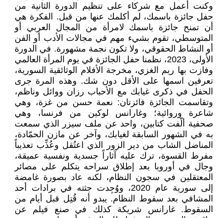
وكنت أعمل مع شركاء على تنظيم الدورة الثانية من
حفل جائزة باسمك، لم أكلمك عنها من قبل. الفكرة هي
أن تمنح جائزة باسمك لامرأة من المجال العربي أو
المتوسطي، تقوم بشيء مهم في مجالات الأدب أو الفن
أو النشاط الحقوقي، ولا تكون نجمة مشهورة. في الدورة
الأولى، 2023، نظمنا حفل الجائزة في يوم المرأة العالمي
وفازت بها ريم الغزي، مخرجة الأفلام الوثائقية السورية،
تعرفين اسمها على الأقل دون شك. وهذه المرة جرى
الحفل في ذكرى غيابك مع الأحباب رزان ووائل وناظم،
وتقاسمت الجائزة فائزتان: نعمة حسن من غزة، وهي
شاعرة وروائية؛ وغارانس لوكين من فرنسا، وهي
صحفية ألّفت كتابين، واحد عن ملف سيزر الذي سمعت
به في الشهور السابقة لغيابك، وآخر عن مازن الحمّادة،
المناضل الشاب من دير الزور الذي اعتُقل وعُذِّب تعذيباً
مفرط القسوة، ترك عليه آثاراً جسدية ونفسية عميقة،
وجال في أوروبا بعد إطلاق سراحه يتكلم على مصائر
المعتقلين في سجون النظام، لكنه عاد بصورة غامضة
إلى سورية عام 2020، ووُجِدت جثته في برادات أحد
المشافي بعد سقوط النظام. يبدو أنه قُتِل قبل أيام من
السقوط. غارانس شريكة كذلك في صنع فيلم عن