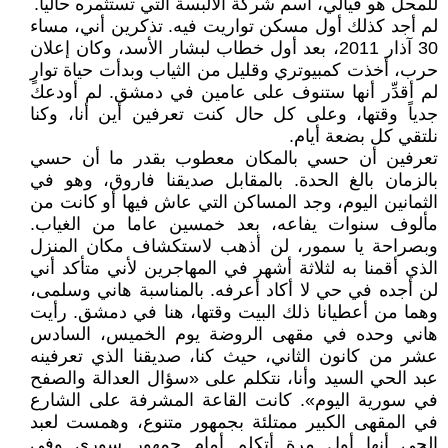
للمحل هو فيالي، اسم شركة الألبسة التي تستثمره حالياً.
لم أجد كذلك أول مسكن تواريت فيه. تذكرين أني، مساء
30 آذار 2011، بعد أول خطاب لبشار الأسد، وكان إعلان
حرب، أخذت كمبيوتري وقليل من الثياب وبدأت حياة توارٍ
لم أقدِّر أنها ستنوف على عامين في دمشق. لم أودعك
جدياً وقتها، وعلى كل حال كنت تعرفين أين أنا، وكنا
نلتقي كل بضعة أيام.
تعرفين أن حسي بالمكان معطوب بقدر ما أن حسي
بالزمان بالغ الحدة. بالمقابل صديقنا فاروق، وهو في
الثمانين اليوم، وجد المساكن التي عاش فيها أو كانت من
مألوف سنوات يفاعه، بعد خمسين عاما من الغياب.
وبصراحة يا سمور، لن أذهب لاستكشاف مكان المنزل
الذي أقمنا به لثلاثة أشهر في المهاجرين لأني متأكد أني
لن أجده في حي لا أكاد أعرفه. بالمناسبة هاني وسلمى،
وهما من أعطيانا ذلك البيت وقتها، هنا في دمشق. رأيت
هاني وحده في مقهى الروضة يوم الخميس، السادس
عشر من كانون الثاني، حيث كنا، صديقنا الذي تعرفينه
عبد الحي السيد وأنا، نتكلم على «سؤال العدالة والصفح
في سورية اليوم». كانت القاعة المشرفة على الشارع
في المقهى الكبير ممتلئة بجمهور متنوع، وهمست لعبد
الحي أنها أول مرة أتكلم أمام جمهور سوري وفي