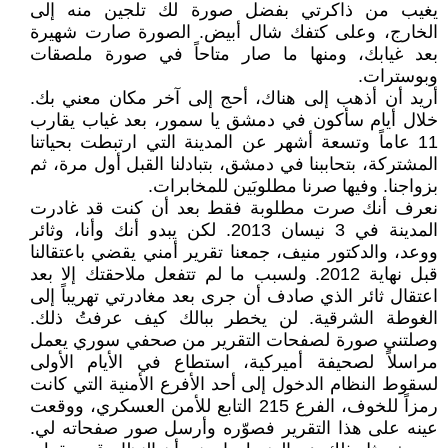
يغيب من ذاكرتي بفضل صورة لك تلجين منه إلى
الخارج، وعلى كتفك شال أبيض. الصورة صارت شهيرة
بعد غيابك، ومنها ما صار متاحاً في صورة ملصقات
وبوسترات.
أريد أن أذهب إلى هناك، أحج إلى آخر مكان معني بك.
خلال أيام سأكون في دمشق يا سمور، بعد غياب يقارب
11 عاماً وتسعة أشهر عن المدينة التي ارتبطت بحياتنا
المشتركة، بتحاببنا في دمشق، بتبادلنا القبل أول مرة، ثم
بزواجنا. وفيها صرنا مطلوبَين للمخابرات.
نعرف أنك صرت مطلوبة فقط بعد أن كنت قد غادرت
المدينة في 3 نيسان 2013. لكن يبدو أنك وأنا، وثائر
ووعد، والدكتور منيف، جمعنا تقرير أمني يقضي باعتقالنا
قبل نهاية 2012. ولسبب ما لم تتفعل ملاحقتك إلا بعد
اعتقال ثائر الذي صادف أن جرى بعد مغادرتي تهريباً إلى
الغوطة الشرقية. لن يخطر ببالك كيف عرفتُ ذلك.
وصلتني صورة لصفحات التقرير من صحفي سوري يعمل
مراسلاً لصحيفة أميركية، استطاع في الأيام الأولى
لسقوط النظام الدخول إلى أحد الأفرع الأمنية التي كانت
رمزاً للخوف، الفرع 215 التابع للأمن العسكري، ووقعت
عينه على هذا التقرير فصوّره وأرسل صور صفحاته لي.