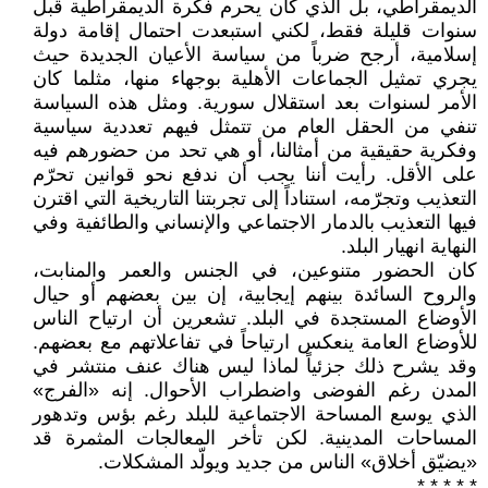
الديمقراطي، بل الذي كان يحرم فكرة الديمقراطية قبل
سنوات قليلة فقط، لكني استبعدت احتمال إقامة دولة
إسلامية، أرجح ضرباً من سياسة الأعيان الجديدة حيث
يجري تمثيل الجماعات الأهلية بوجهاء منها، مثلما كان
الأمر لسنوات بعد استقلال سورية. ومثل هذه السياسة
تنفي من الحقل العام من تتمثل فيهم تعددية سياسية
وفكرية حقيقية من أمثالنا، أو هي تحد من حضورهم فيه
على الأقل. رأيت أننا يجب أن ندفع نحو قوانين تحرّم
التعذيب وتجرّمه، استناداً إلى تجربتنا التاريخية التي اقترن
فيها التعذيب بالدمار الاجتماعي والإنساني والطائفية وفي
النهاية انهيار البلد.
كان الحضور متنوعين، في الجنس والعمر والمنابت،
والروح السائدة بينهم إيجابية، إن بين بعضهم أو حيال
الأوضاع المستجدة في البلد. تشعرين أن ارتياح الناس
للأوضاع العامة ينعكس ارتياحاً في تفاعلاتهم مع بعضهم.
وقد يشرح ذلك جزئياً لماذا ليس هناك عنف منتشر في
المدن رغم الفوضى واضطراب الأحوال. إنه «الفرج»
الذي يوسع المساحة الاجتماعية للبلد رغم بؤس وتدهور
المساحات المدينية. لكن تأخر المعالجات المثمرة قد
«يضيّق أخلاق» الناس من جديد ويولّد المشكلات.
* * * * *