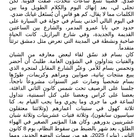
ضدي. قضينا تسع ساعات نتحدث، صفت قلوبنا. لكن
تجلى لي، بعد إنهاك اليوم والكلام الطويل وما بين
الكلمات مما لا يقال، كم هو قاسٍ أن يُستَغل غيابك ضدي.
في اليوم التالي أخذني بسام في جولة في السيارة على
حدود حي بابا عمرو المدمر، والشارع بين الساعتين
القديمة والجديدة، وفي شارع البرازيل. كانت الحياة
صاخبة ونشطة في المدينة التي تعرض مثل دمشق ترثثاً
متقدماً.
كان بسام قد نسّق لقاء لبعض معارفه من الشبان
والفتيات يتداولون في الشؤون العامة. طلبتُ أن أحضر
وتحمس بسام للأمر. وعبْر الشارع المقابل لمتجره الذي
يبيع منتجات نباتية، صوابين ومراهم وكريمات، طورّها
بسام شخصياً وصارت عبر السنوات مشروعاً ناجحاً،
جلسنا على الرصيف تحت شمس كانون الثاني الدافئة،
بعضنا على كراس وبعضنا على كتل أسمنتية، نتداول
لساعة في ما جرى وما يجري وما يجب القيام به. كنا
ثلاثة كهول في ستينات أعمارهم (وثلاثتنا معتقلون
سياسيون سابقون)، وثلاثة فتيات عشرينيات وثلاثة شبان
عشرينيين بدورهم. وكان هذا المؤتمر الصغير في الهواء
الطلق، بعد شهر بالضبط من سقوط النظام، يوم 8 كانون
الثاني (يناير) 2025، هو من سمات الوضع الجديد، ومما