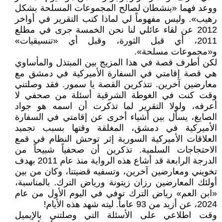
ووعد فهما «ينشطان لصالح المجموعات المسلحة بشكل
رهيب». وليس مفهوماً لي لماذا كتب التقرير في أواخر
2012 عن لقاء عائلي لنا نحن الخمسة جرى في مطلع
2011، أي قبل الثورة، وقبل أي «تنسيقيات»
و«مجموعات مسلحة».
لكن أطرف قصة في هذا المزيج بين المبتذل والمأساوي
هي قصة إقامتي في السفارة الأميركية في دمشق مع
معارضين آخرين. تتذكرين القصة يا سمور. فقد وصلتني
وقت كنت في الغوطة الشرقية أسئلة من صحفي لا
أعرفه، ولولا التقرير لما تذكرت أن اسمه هو جواد
الصايغ، يسأل بين أشياء أخرى عن إقامتي في السفارة
الأميركية في دمشق، المغلقة وقتها بسبب تجميد
العلاقات الأميركية السورية إثر توحش النظام في قمع
الاحتجاجات السلمية. تذكرين أن صحفياً شبيحاً من
الدرجة الرابعة قد أشاع هذه الرواية منذ عام 2011 بهدف
تخويني ومعارضين آخرين، وتسفيه قضيتنا، وكان من بين
أولئك المعارضين رزان زيتونة ورياض الترك. بالمناسبة،
«ابن العم» رياض الترك توفي في اليوم الأول من عام
2024، عن أزيد من 93 عاماً. ليته شهد هذه الأيام!
وقت اطلاعي على الأسئلة التي وصلتني بالإيميل