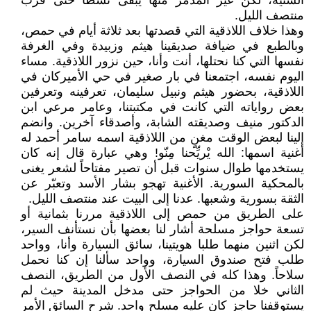
السنّية، لكن غير المدمر منها يبقى نشطاً حتى قرب
منتصف الليل.
وهذا خلاف اللاذقية التي قصدتها بعد ثلاثة أيام في حمص،
وبالطبع في ضيافة صديقينا هيثم وزبيدة وفي الغرفة
نفسها التي كنا نحتلها، أنت وأنا، حين نزور اللاذقية. مساء
اليوم نفسه، اجتمعنا في بار صغير في حي الأميركان في
اللاذقية، بحضور هيثم ونبيل سليمان، تعرفينه وتعرفين
بعض رواياته التي كانت في مكتبتنا، وعامر مرعي ابن
الدكتور منيف وصديقته الشابة، وأصدقاء آخرين. وانضم
إلينا لبعض الوقت مغنٍ من اللاذقية اسمه سامر أحمد له
أغنية اسمها: الله يْريِّحنا مِنّو! وهي عبارة قال إنه كان
يستخدمها طوال سنوات قبل أن تصير مفتاحاً لشعر يغنى
بالمحكية السورية. الأغنية تهجو بشار الأسد وتعبّر عن
الثقة بسورية وشعبها. عدنا إلى البيت عند منتصف الليل.
على الطريق من حمص إلى اللاذقية مررنا بثمانية أو
تسعة حواجز مسلحة أشار لنا بعضها بأن نستأنف السير،
لكن اثنين منهما طلبا هويتينا، سائق السيارة وأنا، وواحد
طلب فتح صندوق السيارة، وواحد سألنا إن كنا نحمل
سلاحاً. وهذا كله في النصف الأول من الطريق، النصف
الثاني خلا من الحواجز حتى مدخل المدينة حيث لم
يستوقفنا حاجز كان عليه مسلح واحد. شرح السائق الأمر