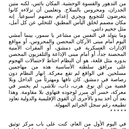
من التدهور والقسوة الوحشية. المكان بائس، لكنه متين
الجدران، ومحروس بالسلاح. وتعلمين أن نزلاءه كانوا
يتعرضون للتجويع ويجري إعدام بعضهم أسبوعياً. إنه
مكان مصمم لخلق اليأس المطبق، للتخلي عن كل أمل،
مثل جحيم دانتي.
وما يتولد في النفس من مشاعر يا سمور، بينما أمشي
اليوم أمام مبنى الأركان المحصن والمحروس، أو مواقع
الإدارات العسكرية في دمشق، أو المقرات الأمنية
المحصنة جداً، أو أمام مبنى الإذاعة والتلفزيون المحصن
بدوره مثل قلعة، هو أن النظام احتاط لاحتمالات الهجوم
على مرافق سلطته الأساسية هذه من مهاجمين
مسلحين. في الواقع لم تقع معركة. انهار النظام دون
رصاصة في دمشق. كان تافها ومهترئاً من الداخل وبلا
قضية من أي نوع. هرب، ذاب، تلاشى، لم يخسر في
معركة، خسر أي مبرر لوجوده فتهاوى بلا مقاومة. وهذا
بعد أن أخذ يبدو بالأحرى أن القوى الإقليمية والدولية تعاود
تطبيعه رغم سجل الجرائم المهولة.
* * * * *
في اليوم الأول من العام، كنت على باب مركز توثيق