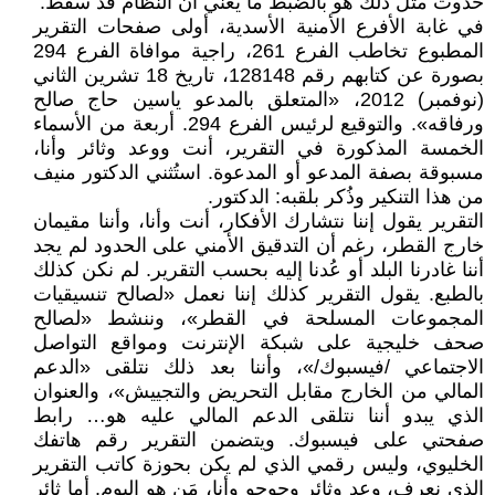
حدوث مثل ذلك هو بالضبط ما يعني أن النظام قد سقط.
في غابة الأفرع الأمنية الأسدية، أولى صفحات التقرير
المطبوع تخاطب الفرع 261، راجية موافاة الفرع 294
بصورة عن كتابهم رقم 128148، تاريخ 18 تشرين الثاني
(نوفمبر) 2012، «المتعلق بالمدعو ياسين حاج صالح
ورفاقه». والتوقيع لرئيس الفرع 294. أربعة من الأسماء
الخمسة المذكورة في التقرير، أنت ووعد وثائر وأنا،
مسبوقة بصفة المدعو أو المدعوة. استُثني الدكتور منيف
من هذا التنكير وذُكر بلقبه: الدكتور.
التقرير يقول إننا نتشارك الأفكار، أنت وأنا، وأننا مقيمان
خارج القطر، رغم أن التدقيق الأمني على الحدود لم يجد
أننا غادرنا البلد أو عُدنا إليه بحسب التقرير. لم نكن كذلك
بالطبع. يقول التقرير كذلك إننا نعمل «لصالح تنسيقيات
المجموعات المسلحة في القطر»، وننشط «لصالح
صحف خليجية على شبكة الإنترنت ومواقع التواصل
الاجتماعي /فيسبوك/»، وأننا بعد ذلك نتلقى «الدعم
المالي من الخارج مقابل التحريض والتجييش»، والعنوان
الذي يبدو أننا نتلقى الدعم المالي عليه هو… رابط
صفحتي على فيسبوك. ويتضمن التقرير رقم هاتفك
الخليوي، وليس رقمي الذي لم يكن بحوزة كاتب التقرير
الذي نعرف، وعد وثائر وجوجو وأنا، مَن هو اليوم. أما ثائر