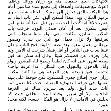
الانتهاكات الذي خُطِفت منه مع رزان ووائل وناظم.
دَعوتُ مع صديقات وأصدقاء إلى تجمع لمدة ساعتين أمام
هذا المكتب الذي تحول إلى مسكن لعائلة شابة. جرى
ترميم المكان وبدا معدّاً لسكن أليق. لكن باب البناء لم
يتغير، خلافاً لما كُنت أُبلغت به من قبل، عدا أنه صُبغ بلون
أبيض سكري بعد أن كان صدئي اللون. قرعت باب
المكتب السابق، وكانت معي لولو ولينا سنجاب التي
تعرفينها ولا تزال تعمل مع البي بي سي، ومصور
بريطاني يعمل معها. بعد نصف دقيقة فتح الباب وأطل
علينا شاب في الثلاثين أو أقل قليلاً. شرحت له الأمر، ولم
يكن يعرف عن قضيتكم شيئاً، وقال إنه سكن هنا قبل
سبعة أشهر. على أنه كان لطيفاً وسمح لنا، المصور ولولو
وأنا، بالدخول والتجول في المكان، عدا غرفة واحدة
احتجبت فيها زوجته. هذه الغرفة هي ما كانت مكتب
رزان. جرى إصلاح جذري للمسكن، لكن حوفظ على بنيته
نفسها. في غرفة الضيوف/ المعيشة حيث كنا نعمل ثمة
أثاث جديد أنيق، ولم يعد سريرنا هناك في الغرفة
الداخلية، ولا أي سرير. وفناء البيت الخلفي حيث كنا
نجلس في الأماسي لا يزال هو المكان نفسه، لكنه مجددٌ
بدوره.
حضر التجمع عدد لا بأس به، منهم صديقتك ورفيقة