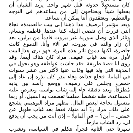
كان مستحيلاً حدوثه قبل شهر واحد. يريد الشبان أن
يفعلوا شيئاً ويحتاجون إلى من يساعدهم في التوجه
والتنظيم، ويعتقدون أننا يمكن أن نساعد.
وبعد مؤتمر الرصيف هذا ذهبنا إلى بيت «العميدة» نجاة
التي قررت أن نقضي الليلة كلنا عندها: فاطمة وبسام،
وثائر الذي وصل سورية عبر بيروت قادماً من برلين، بعد
أن زار والده في بيروت، ثم آلاء وأنا. الدموع كانت
حاضرة، لكنها دموع ثائر هذه المرة، فهو يرى هذا البيت
لأول مرة بعد غياب عفيف. مراد كان هناك أيضاً. وقد
روى لنا قصة طريفة. فقد جاشت عواطفه وهو يجول في
المدينة التي ولد فيها وغاب عنها لأكثر من عشر سنوات
في ألمانيا، فخلع حذاءه وفاء بنذر كان نذره إن عاد إلى
حمص، وجلس على رصيف، ووضع رأسه بين يديه
مُطرْقاً. وبعد دقيقة جاء إليه شاب يواسيه ويعرض عليه
المساعدة. ظنه شخصاً مفلساً تقطعت به السبل، أو ربما
متسول بحاجة لبعض المال. مظهر مراد البوهيمي يشجع
على ذلك. مراد ردّ أنه منهك فقط بعد غياب طويل عن
حمص. – أين؟ – في ألمانيا! – إذن أنت من يجب أن يدفع
لي، رد الشاب مازحاً.
سهرنا حتى الثانية فجراً، نتكلم في السياسة، ونشرب