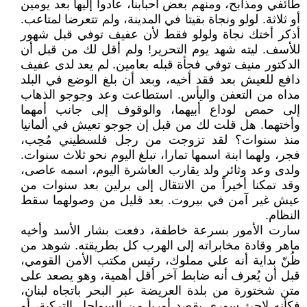
طائفي ومذابح، ومنهم بعض أحبابنا، عادوا إليها بعد يومين
أو ثلاثة. لولو ونجاة بقيتا في المدينة، ولم تتعرضا لمتاعب.
أذكر أختك نجاة ولولو فقط لأن عفيف توفي قبل شهور
للأسف. ليته شهد يوم التحرير! ولم أقل لك من قبل أن
الدكتور منيف توفي فجأة قبله بعامين. لم يعد لدى عفيف
دافع للعيش بعد فقد أخيه، وبعد أن بلغ الوضع في البلد
مداه من التعفن واليأس. استطاعت وعد وجوجو الذهاب
إلى حمص لوداع أبيهما، والوقوف إلى جانب أمهما
وأختهما. هل قلت لك من قبل إن جوجو تعيش في ألمانيا
منذ سنوات؟ لقد تزوجت من رجل فلسطيني مُحِب،
فجر، ولهما ابنة اسمها تمارا، تبلغ اليوم نحو ثلاث سنوات.
ولدى وعد وثائر ولد يقارب العاشرة اليوم، اسمه عاصى،
وقد تمكنا أخيراً من الانتقال إلى برلين بعد سنوات من
عيش غير آمن في بيروت. بعد قليل من وصولهما سقط
النظام.
سارت الأمور بسرعة خاطفة، دفعت بشار الأسد وأخيه
ماهر وقادة مخابراته إلى الهرب كل بطريقته. شوهد من
ظُنّ بداية أنه علي مملوك، رئيس مكتب الأمن القومي،
قبل أن يُعرف أنه ضابط آخر أقل أهمية، وهو يصعد على
متن شختورة من بلدة العريضة عبر البحر باتجاه لبنان،
فكأنه لاجئ سوري يقصد أوربا من السواحل التركية، أو