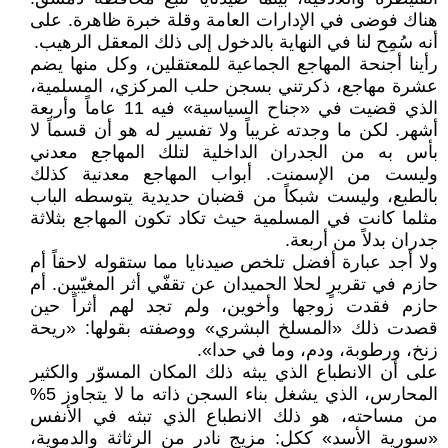
هناك فوضى في الإدارات العامة وقلة خبرة ظاهرة. على
أنه سُمِح لنا في النهاية بالدخول إلى ذلك المعقل الرهيب.
رأينا أجنحة المهاجع الجماعية للمعتقلين، وكل منها يضم
عشرة مهاجع، ذكرتني بسجن حلب المركزي، المسلمية،
الذي قضيت في «جناح السياسية» فيه 11 عاماً وأربعة
أشهر. لكن ما وجدته غريباً ولا تفسير له هو أن قسماً لا
بأس به من الجدران الداخلية لتلك المهاجع معدني
وليست من الإسمنت. أبواب المهاجع معدنية كذلك
بالطبع، وليست شبكاً من قضبان حديدية يتوسطه الباب
مثلما كانت في المسلمية حيث تكاد تكون المهاجع بثلاثة
جدران بدلاً من أربعة.
ولا أجد عبارة أفضل تلخص صيدنايا مما ستقوله لاحقاً أم
حازم في تقريرٍ لحلا الحميدان عن تقفّي أثر المغيّبين. أم
حازم فقدت زوجها وأخوين، ولم تجد لهم أثراً حين
قصدت ذلك «المسلخ البشري» ووصفته بقولها: «ريحة
زنخ، ورطوبة، ودم، وما في حدا».
على أن الانطباع الذي يبثه ذلك المكان المسوّر والكثير
المحارس، الذي يشغل بناء السجن ذاته ما لا يتجاوز 5%
من مساحته، هو ذلك الانطباع الذي تبثه في الأنفس
«سورية الأسد» ككل: مزيج نادر من الرثاثة والدموية،