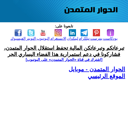
تابعونا على:
بودكاست
بنترست
تيلكرام
لينكدإن
الانستغرام
اليوتيوب
التويتر
الفيسبوك
تبرعاتكم وتبرعاتكن المالية تحفظ استقلال الحوار المتمدن،
فشاركونا في دعم استمرارية هذا الفضاء اليساري الحر
[اشترك في قناة ‫«الحوار المتمدن» على اليوتيوب]
الحوار المتمدن - موبايل
الموقع الرئيسي