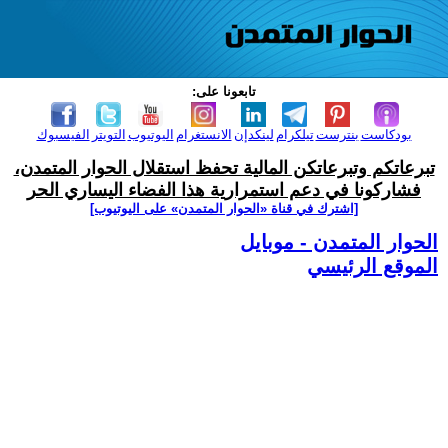
تابعونا على:
بودكاست
بنترست
تيلكرام
لينكدإن
الانستغرام
اليوتيوب
التويتر
الفيسبوك
تبرعاتكم وتبرعاتكن المالية تحفظ استقلال الحوار المتمدن،
فشاركونا في دعم استمرارية هذا الفضاء اليساري الحر
[اشترك في قناة ‫«الحوار المتمدن» على اليوتيوب]
الحوار المتمدن - موبايل
الموقع الرئيسي