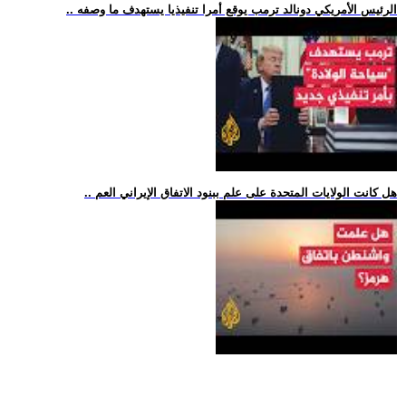
.. الرئيس الأمريكي دونالد ترمب يوقع أمرا تنفيذيا يستهدف ما وصفه
.. هل كانت الولايات المتحدة على علم ببنود الاتفاق الإيراني العم