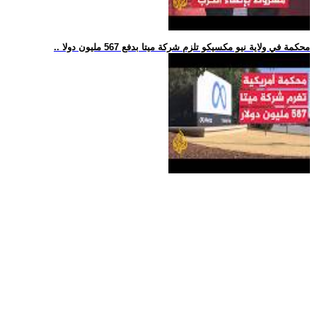
.. محكمة في ولاية نيو مكسيكو تلزم شركة ميتا بدفع 567 مليون دولا