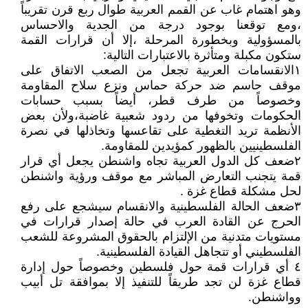
وهو اهتمام غاب عن القمم العربية طوال ربع قرن تقريباً
،ومع توقعنا بوجود درجة من الجدية والاحساس
بالمسؤولية وبخطورة المرحلة ،إلا أن قرارات القمة
ستكون مكبلة ومتأثرة بالاعتبارات التالية:
١الانقسامات العربية تجعل من الصعب الاتفاق على
موقف حاسم ضد حركة حماس ونزع سلاح المقاومة
وخصوصاً من طرف قطر، أيضاً بسبب حسابات
الحكومات وتخوفها من ردود شعبية غاضبة،ولأن بعض
الأنظمة تريد التغطية على تقاعسها وتخاذلها في نصرة
الفلسطينيين بالظهور كمؤيدين للمقاومة.
٢ضعف كل الدول العربية تجاه واشنطن يجعل أي قرار
قمة يتجنب التعارض المباشر مع موقف ورؤية واشنطن
لحل مشكلة قطاع غزة .
٣ضعف الحالة الفلسطينية والانقسام سيشجع على رفع
الحرج عن القادة العرب في حالة إصدار قرارات في
مستويات متدنية من الإلتزام بالحقوق المشروعة للشعب
الفلسطيني أو تتجاهل القيادة الفلسطينية.
٤ أي قرارات قمة حول فلسطين وخصوصاً حول إدارة
قطاع غزة لن تجد طريقاً للتنفيذ إلا بموافقة تل أبيب
وواشنطن.