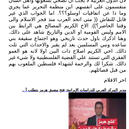
لان الدول العربية لا يجب ان تضحي بشعوبها واهل الشان
منقسمون على انفسهم. اين منطمة التحرير عما يجري
وما ذا عن اتفاقيات اوسلو؟؟؟. اما الجواب الذي غير
قابل للنقاش (( متى اتحد العرب منذ فجر الاسلام والى
وقتنا الحاضر؟)). الاخ الكريم المصالح هي الرابط بين
الامم وليس القومية او الدين والتاريخ شاهد على ذالك.
وهنا اذكرك باول حدث تاريخي وهو اجتماع سقيفة بني
ساعده ونبي المسلمين بعد لم يقبر والاحداث التي تلت
ذالك. اخي الكريم اصلاح ذات البين اولا لانه هو العمو
الفقري التي تستند علي القضية الفلسطينية ولا شيء غير
ذالك. شكرا لك والرحمة لشهداء فلسطين الملعوب بهم
من قبل فصائلهم.
اخر الافلام
.. مدير المركز العربي للدراسات الإيرانية: فتح مضيق هرمز يتطلب أ