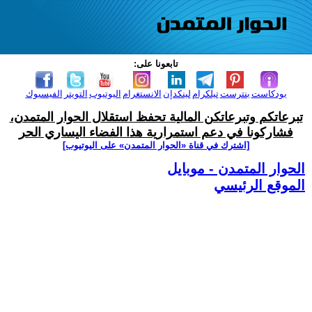
تابعونا على:
بودكاست
بنترست
تيلكرام
لينكدإن
الانستغرام
اليوتيوب
التويتر
الفيسبوك
تبرعاتكم وتبرعاتكن المالية تحفظ استقلال الحوار المتمدن،
فشاركونا في دعم استمرارية هذا الفضاء اليساري الحر
[اشترك في قناة ‫«الحوار المتمدن» على اليوتيوب]
الحوار المتمدن - موبايل
الموقع الرئيسي