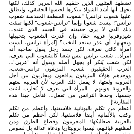
تضطهد المثليين الذين خلقهم الله العربي كذلك، لكنها
تجهل أنها أشذ الشواذ بتنكرها لجنسها الحقيقي، ولنطلق
عليها شعوب ترانس! "شعوب المنطقة المقدسة شعوب
ترانس"! ليست شعوبا وإنما "ترانس-شعوب" لكنها تمقت
ذلك الذي لا يرى حقيقته في الجسد الذي عنده...
شيزوفرنيا غريبة حقا، وإن عُذرت الشعوب بتجهيلها
وبجهلها، أي عذر سنجد للنخب؟ [امرأة ترانس، ليست
امرأة كالتي نعرف، لكن جسد رجل يقول صاحبه أنه
امرأة... شعب ترانس ليس شعبا كالشعوب التي نعرف،
لكن شعب يُنكر أو يجهل أصله ويقول أنه "عربي"...
العرب الحقيقيون شعب، المزيفون ترانس-شعب،
ووحدهم هؤلاء المزيفون يدافعون ويحاربون من أجل
العروبة ولغتها، لا يفعل ذلك العرب لأن العربية لغتهم
والعروبة هويتهم... المرأة التي نعرف لا تُحارب لتثبت
جنسها، وحدها الترانس من تفعل... فتأمل جيدا هذه
المقارنة!]
أعظم من تكلم باليونانية فلاسفتها، وأعظم من تكلم
وكتب بالألمانية أيضا فلاسفتها، لكن أعظم من تكلم
بالعربية صعاليكها! المجرمون وقطاع الطرق ومن
لفظتهم قبائلهم، ليسوا بروليتاريا ودعاة عدالة بل لصوص