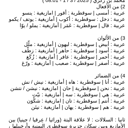
محمد بن زكري ( 2025 / 3 / 1 - 08:01 )
2) من الأفعال
عربية : أمسى | سوقطرية : أقور | امازيغية : ينسو
عربية : دخل : سوقطرية : أكوب | أمازيغية : يوتف / يكمو
عربية : قال | سوقطرية : عَمَر | أمازيغية : يملو / يوّا
3) من الألوان
عربية : أبيض | سوقطرية : لبهون | أمازيغية : ملّل
عربية : أسود | سوقطرية : حاهر | أمازيغية : زطّف
عربية : أحمر | سوقطرية : عافر | أمازيغية : زُكَغ
عربية : أصفر | سوقطرية : صعبب | أمازيغية : ورّغ
4) من الضمائر
عربية : أنا | سوقطرية : هاه | أمازيغية : نيش / نش
عربية : نحن | سوقطرية | حان | امازيغية : نيشن / نتشن
عربية : هي | سوقطرية : سه | أمازيغية : نيّت
عربية : أنتم | سوقطرية : تان | امازيغية : شكْوَن
عربية : هم | سوقطرية : يهان | أمازيغية : نيتَن
ثانيا : السلالات : لا علاقة البتة (وراثيا / عِرقيا / جينيا) بين
الأمازيغ وبين سكان جزيرة سوقطرى اليمنية وأرخبيلها ،