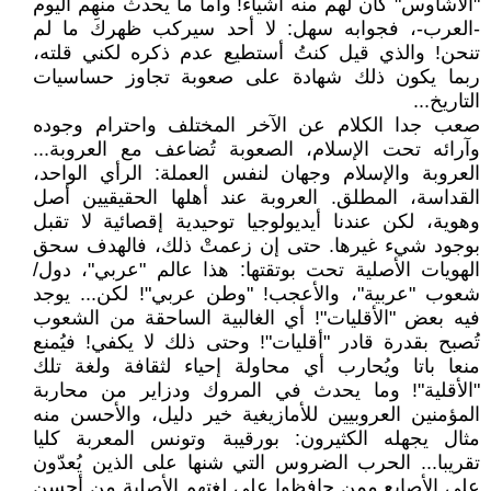
"الأشاوس" كان لهم منه أشياء! وأما ما يحدث منهم اليوم
-العرب-، فجوابه سهل: لا أحد سيركب ظهركَ ما لم
تنحن! والذي قيل كنتُ أستطيع عدم ذكره لكني قلته،
ربما يكون ذلك شهادة على صعوبة تجاوز حساسيات
التاريخ...
صعب جدا الكلام عن الآخر المختلف واحترام وجوده
وآرائه تحت الإسلام، الصعوبة تُضاعف مع العروبة...
العروبة والإسلام وجهان لنفس العملة: الرأي الواحد،
القداسة، المطلق. العروبة عند أهلها الحقيقيين أصل
وهوية، لكن عندنا أيديولوجيا توحيدية إقصائية لا تقبل
بوجود شيء غيرها. حتى إن زعمتْ ذلك، فالهدف سحق
الهويات الأصلية تحت بوتقتها: هذا عالم "عربي"، دول/
شعوب "عربية"، والأعجب! "وطن عربي"! لكن... يوجد
فيه بعض "الأقليات"! أي الغالبية الساحقة من الشعوب
تُصبح بقدرة قادر "أقليات"! وحتى ذلك لا يكفي! فيُمنع
منعا باتا ويُحارب أي محاولة إحياء لثقافة ولغة تلك
"الأقلية"! وما يحدث في المروك ودزاير من محاربة
المؤمنين العروبيين للأمازيغية خير دليل، والأحسن منه
مثال يجهله الكثيرون: بورقيبة وتونس المعربة كليا
تقريبا... الحرب الضروس التي شنها على الذين يُعدّون
على الأصابع ممن حافظوا على لغتهم الأصلية من أحسن