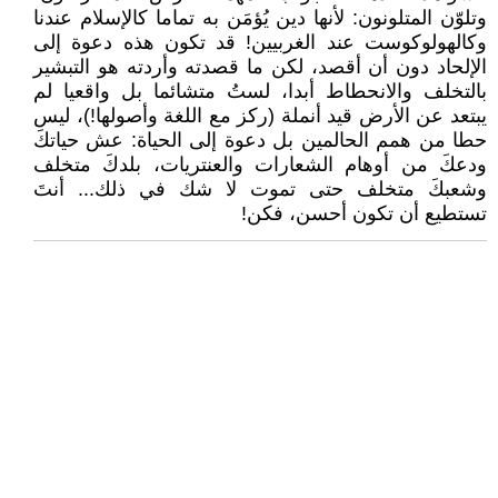
وتلوّن المتلونون: لأنها دين يُؤمَن به تماما كالإسلام عندنا
وكالهولوكوست عند الغربيين! قد تكون هذه دعوة إلى
الإلحاد دون أن أقصد، لكن ما قصدته وأردته هو التبشير
بالتخلف والانحطاط أبدا، لستُ متشائما بل واقعيا لم
يبتعد عن الأرض قيد أنملة (ركز مع اللغة وأصولها!)، ليس
حطا من همم الحالمين بل دعوة إلى الحياة: عش حياتكَ
ودعكَ من أوهام الشعارات والعنتريات، بلدكَ متخلف
وشعبكَ متخلف حتى تموت لا شك في ذلك... أنتَ
تستطيع أن تكون أحسن، فكن!