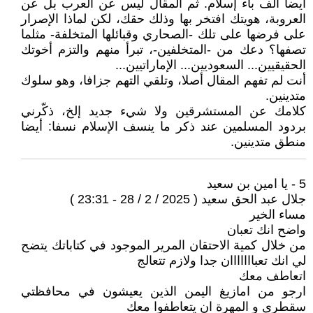
أيضا ألف باء إسلام. ثم المقال ليس عن العرب بل عن
العروبة، هويتك افتخر بها وذلك حقك، لكن لماذا الإصرار
على فرضها على تلك -الصحاري وقبائلها المتخلفة- مثلما
تصفها؟ دعك من -المتخلفين-، تبرأ منهم والتزم أخوتك
الحقيقيين... السعوديين... الإماراتيين...
أنت لم تفهم المقال أصلا، وتلقي التهم جزافا، وهو سلوك
متدينين.
كلامك عن المستشرقين ولا شيء جديد إلخ، ذكّرني
بردود المسلمين عند ذكر ما ينسف الإسلام نسفا: أيضا
منطق متدينين.
5 - يا امين بن سعيد
جلال عبد الحق سعيد ( 2025 / 2 / 28 - 23:31 )
مساء الخير
واضح انك تعبان
من خلال كمية الاحتقان المرير الموجود في كتاباتك يتضح
لي انك تعبااااااان جدا ولازم تتعالج
اتعاطف معك
ارجو من امازيغ اليمن الذين يعيشون في محافظتي
سقطرى و المهرة ان يتعاطفوا معك