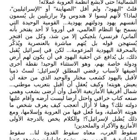
الشمالية! حتى لأبشع أنظمة العروبة عملائه!
قلتُ "اليهود"، ولم أقل "الصهاينة" أو "الإسرائيليين"،
لماذا؟ لأنهم ليسوا لا هندوس ولا برازيليين بل يُسمون
أنفسهم يهود ودولتهم يهودية... القومية الوحيدة التي
يسمح بها النظام العالمي، في أوروبا لا أحد يفتخر بأنه
ألماني/ فرنسي/ بلجيكي إلا من شذ، وكل من افتخر
يُستهجن قوله بل يُتهم مباشرة بالعنصرية ويُذكّر
بالمحرقة اليهودية المزعومة... لكن في إسرائيل يُقبل
ذلك، بل يُدافع عن أحقية اليهود في أن يكون لهم أرض
ودولة خاصة بهم، وهو الاستثناء الوحيد! نقطة أخرى
أضيفها لأسباب رفضي المطلق لإسرائيل: لستُ ذميا
لأقبل باليهود كشعب مختار والوحيد الذي من حقه أن
يعيش هويته! وكيف يُعقل أن أقبل بتعريب موطني...
شمال أفريقيا الأمازيغية الأصل وأن أرضى بشعب وهمي
صنعه كتاب خرافي واحتل أرضا ليست أرضه وأقام عليها
دولته تلك؟ وهنا لا أزال أتعجب كيف يعرف شخص ما
هويته الأصلية، وما فُعل فيها من العروبة وإسلامها، ومع
ذلك يُطبل لإسرائيل؟! والكلام يخص بالدرجة الأولى
الأمازيغ والأكراد والملحدين!
سقوط الغرب، معناه سقوط القدوة لنا... سقوط
العلمانية في الغرب، يعني نشوء علمانيات مشوهة عندنا