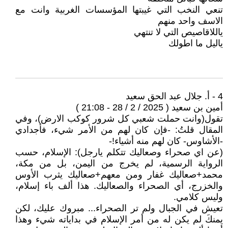
تنعي النخب التي غيبتها المؤسسات الغربية وانت مع
الاسف واحد منهم
ياللاقاصيص التي لا تنتهي
ياليل ما اطولك
4 - أ. جلال عبد الحق سعيد
أمين بن سعيد ( 2025 / 2 / 28 - 21:08 )
تقول(وانت حملت شعبي كل شرور كوكب الارض)، وفي
المقال قلتُ: -فإن كان لهم من الأمر شيء، فأجدادي
-الأشاوس- كان لهم منه أشياء!-
(عن اي صحراء وصعاليك تتكلم يارجل): الإسلام، حسب
الرواية الرسمية، لم يخرج من اليمن، بل من مكة،
محمد+صعاليك غفار ومن معهم+صعاليك يثرب الأوس
والخزرج، أي الصحراء والصعاليك. هذا ألف باء إسلام،
وليس كلامي.
تعيش في الجبال ولم تر الصحراء... مبروك عليك، لكن
يمنكَ لم يكن له من أمر الإسلام في بداياته شيء وهذا