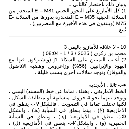
وبيان ذلك باختصار كالتالي ..
1) كل الأمازيغ على التحور الجيني E – M81 المنحدر من
السلالة الجينية E – M35 المنحدرة بدورها من السلالة E-
M75 (ويلتقون في هذه الأخيرة مع المصريين) .
يُتبع
10 - لا علاقة للأمازيغ باليمن 3
محمد بن زكري ( 2025 / 3 / 1 - 08:04 )
2) أغلب اليمنيين على السلالة j1 (ويشتركون فيها مع
اليهود والإيرانيين {56%} وزاغروس وهضبة الاناضول
والقوقاز) وتوجد سلالات أخرى بنسب قليلة .
●-;- ثالثا : الأبجدية
الخط الامازيغي ، يختلف تماما عن خط (المسند) اليمني ،
وتوجد بينهما نحو 4 حروف متشابهة أو متطابقة الشكل ،
لكنها تختلف تماما في التصويت . فالشكلⵖ-;- ينطق في
الامازيغية (غ) ، بينما ينطق في السبأية (هـ) . والشكل
ⵀ-;- ينطق في الأمازيغية (هـ) ، وينطق في السبأية
الحميرية (و) . والشكلⵍ-;- ينطق في الأمازيغية (ل) ،