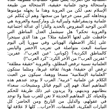
واستحالة وجود علمانية حقيقية، الاستحالة من طبيعة
الإسلام نعم، لكن من العروبة وهذا ما يجهله مؤمنوها
ويتجاهله كثير ممن خرجوا من سجنها: وهم أن يُتكلم عن
علمانية وديمقراطية وليبرالية بل وماركسية والعروبة هي
الدين الوحيد المفروض بالحديد والنار! أي عدالة اجتماعية
والعروبة تحكم؟ هل سيشمل العدل المناطق التي
حافظت على لغتها الأصلية مثلا؟ من هذا الذي سيتجرأ
على إنكار الاضطهاد الهوياتي وفي سوريا إلى اليوم
سياسة البعث متواصلة في تعريب الأخضر واليابس
كالمناطق الكردية؟ (كوباني: "عين العرب"!، عفرين:
"عفرين العرب"! من الأخر الكرد: "كرد العرب"!)
العلمانية نسبية ترفض المطلق، والعروبة "حقيقة مطلقة"
ترفض أي حقيقة/ هوية/ ثقافة غيرها، ومثلما ستكون
"العلمانية الإسلامية" مسخا ووهما، سيكون من العبث
الكلام عن علمانية "عربية". العرب لا يوجد عندهم هذه
المفاهيم أصلا، فهم إلى اليوم قبائل ومشيخات، سعداء
بنظامهم وبدينهم، ولا يريدون غير ذلك طريقة للحكم
وللحياة، كل المفاهيم الحديثة لا تعن للعرب شيئا ولا توجد
في عقولهم، والدليل من التاريخ ومن الحاضر: كل
التيارات الفكرية، الفلسفات، الأحزاب... كلها لا علاقة لها