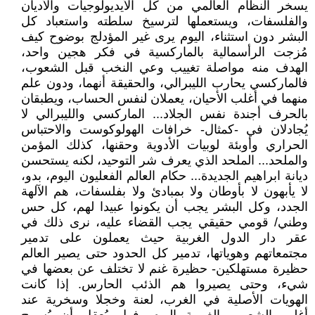
يسخر النظام العالمي من كل الأيديولوجيات والأديان
والفلسفات، ويستعملها لترسيخ سلطته واستعباد كل
البشر دون استثناء، اليوم يرى غير المؤدلج بوضوح كيف
مُزجت الرأسمالية بالماركسية في فكر هجين واحد،
الهدف منه مواصلة تغييب وعي النخب قبل الشعوب،
فالماركسي يحارب الليبرالي، والحقيقة أنهما، ودون علم
منهما في أغلب الأحيان، يعملان لنفس الحساب، ويطبقان
بالحرف أجندة نفس الجلاد... الماركسي والليبرالي لا
يُجادلان في -كمثال- خرافات الهولوكوست والاحتباس
الحراري وأوبئة لوبيات الأدوية وحقنها، كذلك المؤمن
والملحد... الملحد الذي يعرف شر التوحيد، لكنه يستحسن
ديانة ابراهيم الجديدة... حكام العالم الفعليون اليوم، بدو،
لا يأبهون لا بأوطان ولا بمبادئ ولا بفلسفات، هم الآلهة
الجدد، وكل البشر يجب أن يكونوا عبيدا لهم، كل حس
وطني/ قومي حقيقي يجب القضاء عليه، نرى ذلك في
عقر دار الدول الغربية حيث يعملون على تدمير
مجتمعاتهم وهوياتها، تدمير كل الحدود حتى يصير العالم
حظيرة مستهلكين- حظيرة غنم لا تختلف عن بعضها في
شيء، وحتى يصيروا هم الذئب الحارس. إذا كانت
الهويات الأصلية في الغرب، لعنة وخجلا وسخرية عند