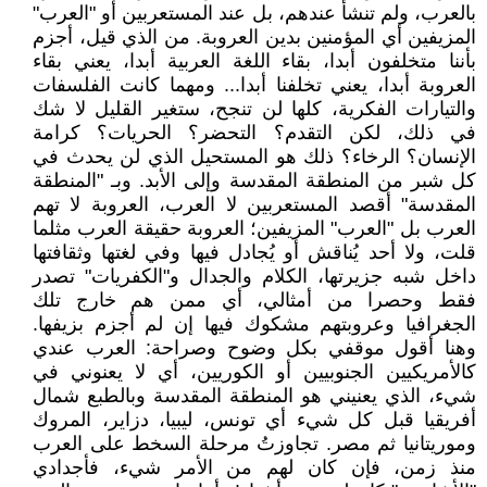
بالعرب، ولم تنشأ عندهم، بل عند المستعربين أو "العرب"
المزيفين أي المؤمنين بدين العروبة. من الذي قيل، أجزم
بأننا متخلفون أبدا، بقاء اللغة العربية أبدا، يعني بقاء
العروبة أبدا، يعني تخلفنا أبدا... ومهما كانت الفلسفات
والتيارات الفكرية، كلها لن تنجح، ستغير القليل لا شك
في ذلك، لكن التقدم؟ التحضر؟ الحريات؟ كرامة
الإنسان؟ الرخاء؟ ذلك هو المستحيل الذي لن يحدث في
كل شبر من المنطقة المقدسة وإلى الأبد. وبـ "المنطقة
المقدسة" أقصد المستعربين لا العرب، العروبة لا تهم
العرب بل "العرب" المزيفين؛ العروبة حقيقة العرب مثلما
قلت، ولا أحد يُناقش أو يُجادل فيها وفي لغتها وثقافتها
داخل شبه جزيرتها، الكلام والجدال و"الكفريات" تصدر
فقط وحصرا من أمثالي، أي ممن هم خارج تلك
الجغرافيا وعروبتهم مشكوك فيها إن لم أجزم بزيفها.
وهنا أقول موقفي بكل وضوح وصراحة: العرب عندي
كالأمريكيين الجنوبيين أو الكوريين، أي لا يعنوني في
شيء، الذي يعنيني هو المنطقة المقدسة وبالطبع شمال
أفريقيا قبل كل شيء أي تونس، ليبيا، دزاير، المروك
وموريتانيا ثم مصر. تجاوزتُ مرحلة السخط على العرب
منذ زمن، فإن كان لهم من الأمر شيء، فأجدادي