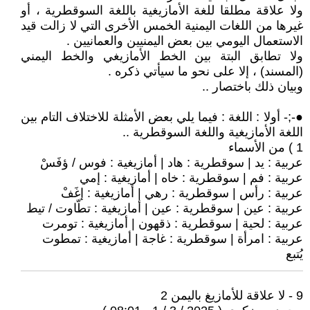
ولا علاقة مطلقا للغة الأمازيغية باللغة السوقطرية ، أو
غيرها من اللغات اليمنية الخمس الأخرى التي لا زالت قيد
الاستعمال اليومي بين بعض اليمنيين والعمانيين .
ولا تطابق البتة بين الخط الأمازيغي والخط اليمني
(المسند) ، إلا على نحو ما سيأتي ذكره .
وبيان ذلك باختصار ..
●-;- أولا : اللغة : فيما يلي بعض الأمثلة للاختلاف التام بين
اللغة الأمازيغية واللغة السوقطرية ..
1 ) من الأسماء
عربية : يد | سوقطرية : هاد | أمازيغية : فوس / ؤفَسْ
عربية : فم | سوقطرية : خاه | أمازيغية : إمي
عربية : رأس | سوقطرية : رهي | أمازيغية : إغَفْ
عربية : عين | سوقطرية : عين | أمازيغية : تطّاوت / تيط
عربية : لحية | سوقطرية : ذقهون | أمازيغية : تومرت
عربية : امرأة | سوقطرية : غاجة | أمازيغية : تمطوت
يُتبع
9 - لا علاقة للأمازيغ باليمن 2