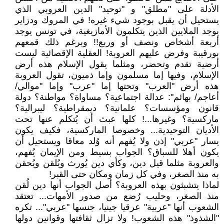
الأدلة على "مطلق" و "توحيد" الدين العروبي الذي
يستحيل أن يقبل بوجود شيء غيره! في المروك ودزاير
يوجد الملايين الذين يتكلمون الأمازيغية، في تونس يوجد
أربعة أشخاص ونصف أو وربع!! وبرغم ذلك قمعهم
بورقيبة وفرض عليهم العروبة! العقلية الإقصائية ليست
أرضية تقدم وتحضر، ومثلما يقول الإسلام هذه أرض
الإسلام، وفيها إما مسلمون وإما ذميون، تقول العروبة
هذه أرض "العرب" وتحتها إما "عرب" وإما "موالي/
أعاجم/ بهائم": عدالة اجتماعية؟ مساواة؟ مواطنة؟ دولة
قانون ومؤسسات؟ علمانية؟ ديمقراطية؟ ليبرالية؟
ماركسية؟ وغيرها...! كلها عبث أن يُتكلم عنها تحت
الأديان التوحيدية... وخصوصا الماركسية، فكيف يكون
يسار "عربي" إذن ولا يُفهم أنه وُلد معاقا ويستحيل أن
يكون أهلا للسباق؟ الجواب بسيط ومن الإيمان يُفهم،
والعروبة مثلما قيل دين، وكأي دين يُورث ويُلقن ويُحقن
به منذ الصغر، وفي كل زمان ومكان حتى القبر!
لماذا يتشبثون بهذه العروبة؟ أصل الجواب أنها دين لُقن
منذ الصغر، وحليب رُضع من صدور الأمهات... تعتقد
الشعوب أنها "عربية" عرقيا جينيا، جنسها "عربي"... تكره
"الشذوذ" هذه الشعوب! ولا تزال ثقافتها وقوانين دولها