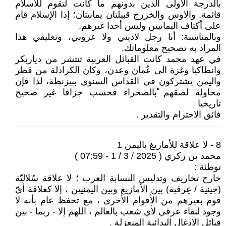
بالدرجة الأولى الذين بدونهم ما كانت لتقوم للاسلام
قائمة. والاوس والخزرج قبيلتان يمانيتان؛ إذا الإسلام قام
على أكتاف اليمانيين وليس أحدا غيرهم.
وبالمناسبة: أنا رجل لاديني ولا عروبي، وتعليقي هذا
المراد به تصحيح معلوماتك.
في عهد محمد كانت القبائل العربية تنتشر من دياربكر
وانطاكيا وغزة الى عُمان وعدن، وكان الكرادلة من قطر
واليمن يشتركون في القداس السنوي ببيزنطة، لذا فإن
محاولة لصقهم ًبالصحراء فحسب جزافا غير صحيح
تاريخيا
فائق الاحترام والتقدير .
8 - لا علاقة للأمازيغ باليمن 1
محمد بن زكري ( 2025 / 3 / 1 - 07:59 )
توطئة :
خارج تخاريف وتدليس النسابة العرب ؛ لا علاقة سُلاليّة
(جينية / عِرقية) بين الأمازيغ وبين اليمنيين ، إلا كعلاقة أيّ
قوم بغيرهم من الأقوام الأخرى ، مع تحفظ عام بأنه لا
وجود لنقاء عرقي لأي شعب بالعالم ، اللهم إلا - ربما - بين
قبائل الادغال البدائية المنعزلة .