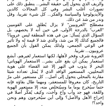
والزيف الذي يتحول إلى حقيقة البشر... ينطبق ذلك على
تصورات أغلب البشر وفي كل المجالات كالدين
والأيديولوجيا والسياسة والفكر... كل شيء تقريبا، وقل
وندر من شذ عن ذلك.
مصطلح "العروبيين" لا يزال يُطلق على القوميين
"العرب" بالدرجة الأولى، في حين أنه لا يخصهم، بل
السؤال الذي يُسأل: من في هذه المنطقة ليس عروبيا؟
فالجميع كذلك إلا من شذ، والذي شذ لا قيمة له ولا تأثير
في الوعي الجمعي، ولذلك يمكن القول بأن الجميع
عروبيون... تقريبا.
العروبة شرف وفخر لأهلها، لكنها استعمار لغيرهم، أبشع
استعمار يمكن أن يقع على بشر... الاستعمار الهوياتي!
البحر لا يذوب في النهر إلا عند القضاء على هوية
المحليين، المستعمِر الوافد الذي لا يُمثل تعداده شيئا
مقارنة بالمحلي يتحول إلى أصل... كل مستعمِر على مرّ
التاريخ، كان معروفا للمستعمَر، ومهما طال بقاؤه فإنه
حتما سيُخرج يوما ما وسيُتخلص منه، إلا مستعمِر الهوية
واللغة، فهو جد وأب وأخ وأخت، وكيف يُفكَّر أصلا في
إخراج الأهل والأصل؟ وإلى أين سيُخرجون وهم ونحن
واحد؟!