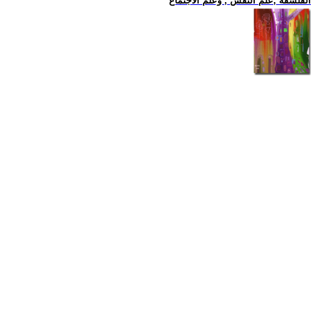
الفلسفة ,علم النفس , وعلم الاجتماع