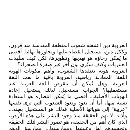
العروبة دين اعتنقته شعوب المنطقة المقدسة منذ قرون،
وككل دين، يستحيل القضاء عليها وتجاوزها نهائيا. أقصى
ما يُمكن رجاؤه هو تهذيبها وتطويرها، لكن كيف ستُهذب
العنتريات وكيف سيُرى لون آخر غير صفرة الصحراء؟
العروبة هوية تعتقدها الشعوب، وأهم مكونات الهوية
اللغة؛ المعادلة رياضية، العروبة باقية ما بقت اللغة
العربية. وهل يُمكن أن تنقرض اللغة العربية عند
مستعمليها؟ الجواب مستحيل، لذلك يستحيل إعادة
الهويات الأصلية... أقصى ما يُمكن انتظاره هو استعادة
نسبة منها، أما أن تعود وتعود الشعوب التي ترى نفسها
"عربية" إلى هوياتها الأصلية فذلك هو المستحيل بعينه...
وأذنه. لا تهم الحقيقة منذ وجود البشر على هذه الأرض،
الذي كان أهم من الحقيقة، هو تصور البشر لتلك الحقيقة
وتجسيدهم لها وعيشها وممارستها... ممارسة الوهم