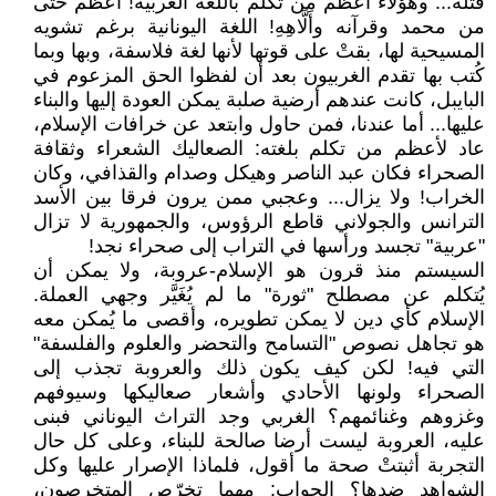
قتلة... وهؤلاء أعظم من تكلم باللغة العربية! أعظم حتى
من محمد وقرآنه وأَلَّاهِهِ! اللغة اليونانية برغم تشويه
المسيحية لها، بقتْ على قوتها لأنها لغة فلاسفة، وبها وبما
كُتب بها تقدم الغربيون بعد أن لفظوا الحق المزعوم في
البايبل، كانت عندهم أرضية صلبة يمكن العودة إليها والبناء
عليها... أما عندنا، فمن حاول وابتعد عن خرافات الإسلام،
عاد لأعظم من تكلم بلغته: الصعاليك الشعراء وثقافة
الصحراء فكان عبد الناصر وهيكل وصدام والقذافي، وكان
الخراب! ولا يزال... وعجبي ممن يرون فرقا بين الأسد
الترانس والجولاني قاطع الرؤوس، والجمهورية لا تزال
"عربية" تجسد ورأسها في التراب إلى صحراء نجد!
السيستم منذ قرون هو الإسلام-عروبة، ولا يمكن أن
يُتكلم عن مصطلح "ثورة" ما لم يُغَيَّر وجهي العملة.
الإسلام كأي دين لا يمكن تطويره، وأقصى ما يُمكن معه
هو تجاهل نصوص "التسامح والتحضر والعلوم والفلسفة"
التي فيه! لكن كيف يكون ذلك والعروبة تجذب إلى
الصحراء ولونها الأحادي وأشعار صعاليكها وسيوفهم
وغزوهم وغنائمهم؟ الغربي وجد التراث اليوناني فبنى
عليه، العروبة ليست أرضا صالحة للبناء، وعلى كل حال
التجربة أثبتتْ صحة ما أقول، فلماذا الإصرار عليها وكل
الشواهد ضدها؟ الجواب: مهما تخرّص المتخرصون،