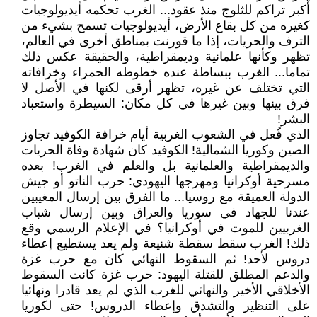
أكبر تراكم للثلوج منذ عقود... الغرب تحكمه أيديولوجيات
كغيره من كل بقاع الأرض، أيديولوجيات تسمح بشيء من
الترف والحريات، إذا ما قورنت بمناطق أخرى في العالم،
تظهر وكأنها علمانية وديمقراطية، والحقيقة عكس ذلك
تماما... الغرب ببساطة عنده خطوطه الحمراء وخرافاته
التي تختلف عن غيره، تظهر أرقى لكنها في الأصل لا
فرق بينها وبين غيرها في كل مكان: السيطرة واستعباد
البشر!
الذي فُعل في الشعوب الغربية أيام خرافة الكوفيد تجاوز
الصين وكوريا الشمالية! الكوفيد كان شهادة وفاة الحريات
والديمقراطية والعلمانية بل والعلم في الغرب! بعده
مسرحية أوكرانيا ومهرجها اليهودي: حرب الناتو أو جيش
الدولة العميقة مع روسيا... ما الفرق بين إرسال المغيبين
عندنا للجهاد في سوريا والعراق وبين إرسال شباب
الغربيين للموت في أوكرانيا؟ في الإعلام الرسمي وقع
ذلك! الغرب سقط سقطة شنيعة ولم يعد يستطيع إعطاء
دروس لأحد! ثم السقوط النهائي كان مع حرب غزة
والدعم المطلق للقتلة اليهود: حرب غزة كانت السقوط
الأخلاقي الأخير والنهائي للغرب الذي لم يعد قادرا ونهائيا
على التنظير والتشدق وإعطاء الدروس! حتى لكوريا