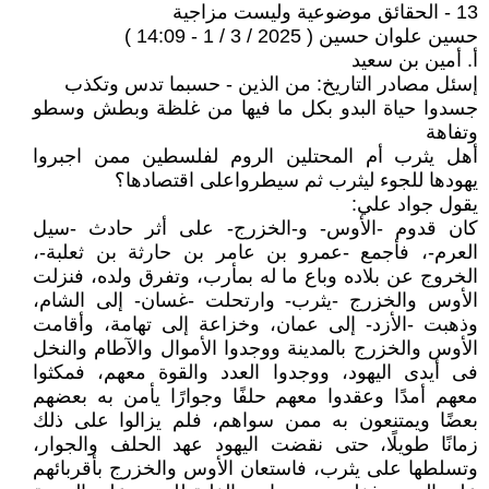
13 - الحقائق موضوعية وليست مزاجية
حسين علوان حسين ( 2025 / 3 / 1 - 14:09 )
أ. أمين بن سعيد
إسئل مصادر التاريخ: من الذين - حسبما تدس وتكذب
جسدوا حياة البدو بكل ما فيها من غلظة وبطش وسطو
وتفاهة
أهل يثرب أم المحتلين الروم لفلسطين ممن اجبروا
يهودها للجوء ليثرب ثم سيطرواعلى اقتصادها؟
يقول جواد علي:
كان قدوم -الأوس- و-الخزرج- على أثر حادث -سيل
العرم-، فأجمع -عمرو بن عامر بن حارثة بن ثعلبة-،
الخروج عن بلاده وباع ما له بمأرب، وتفرق ولده، فنزلت
الأوس والخزرج -يثرب- وارتحلت -غسان- إلى الشام،
وذهبت -الأزد- إلى عمان، وخزاعة إلى تهامة، وأقامت
الأوس والخزرج بالمدينة ووجدوا الأموال والآطام والنخل
فى أيدى اليهود، ووجدوا العدد والقوة معهم، فمكثوا
معهم أمدًا وعقدوا معهم حلفًا وجوارًا يأمن به بعضهم
بعضًا ويمتنعون به ممن سواهم، فلم يزالوا على ذلك
زمانًا طويلًا، حتى نقضت اليهود عهد الحلف والجوار،
وتسلطها على يثرب، فاستعان الأوس والخزرج بأقربائهم