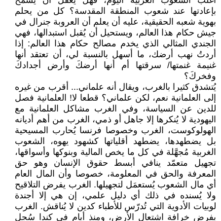
أغلب الشعوب الغربية اليوم، فهل يُعقل أن يُسمح
بإعادتها عند شعوب المنطقة المقدسة؟ كل من يحلم
بهوية شعبه الحقيقية، عليه أن يعلم أن العروبة جنرال في
جيش حكام هذا العالم، ويستحيل أن يُقبل استبدالها، فهي
الجندي المثالي الذي يخدم مصالح حكام هذا العالم: إذا
أردتُ نهب أرضك، ما أسهل بالنسبة لي، أن تعتقد أنها
غنيمة غنمتها/ سرقتها أم أنها أرضكَ وأرض أجدادكَ
وفخركَ؟
يُتشدق كثيرا بالغرب، ويقال أنه علماني... أقرب من غيره
إلى العلمانية نعم، لكن علماني؟ قطعا لا! العلمانية فصل
للدين عن السياسة، وفي الغرب مشاكل العلمانية مع
اليهودية لا يُنكرها إلا جاهل أو ذمي، الغرب من أهم أديانه
الهولوكوست، الغرب وخصوصا فرنسا يُحارب المسيحية
بل يضطهدها، يضطهد أقلياتها كشهود يهوه، الشعوب
الغربية مُجهَّلة في كل ما يخص المالية وبنوكها وأسواقها،
تجهيل متعمّد ينافي أبسط حقوق الإنسان وهو حق
المعرفة والحق في المعلومة، خصوصا وأن المال العام
أي مال الشعوب يُستعمَل لتجهيلها. الغرب يفرض التلاقيح
ولا يُسنده في ذلك أي دليل علمي، إن هي إلا أجندة
لوبيات الأدوية التي تُدرّس للأطباء كدين لا يُناقش. الغرب
يفرض خرافة اشتعال الأرض، ومنذ أيام في كندا سُجل