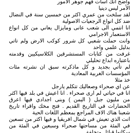
واضح انك اسأت فهم جوهر الامور
الأمر ليس دينيا
لقد سلخت من عمري اكثر من خمسين سنة في النضال
ضد كل انواع الرجعيات الاصولية
انا انتمي الى شعب عانى ومايزال يعاني من كل انواع
الاستعمار الاجرامي
وانت حملت شعبي كل شرور كوكب الارض ولم تاتي
بدليل علمي واحد
غرفت من كتابات المستشرقين الكلاسيكيين وقدمته
باعتباره ابداع تحليلي
لم تأتي بجديد و كل ماذكرته سبق ان نشرته مئات
المؤسسات الغربية المعادية
خذ مثلا
عن اي صحراء وصعاليك تتكلم يارجل
انا في حياتي لم ارى صحراء . انا اعيش في بلد فيها اكثر
من مليون جبل ( اليمن ) وبنى اجدادي فيها اعرق
الحضارات في التاريخ القديم . فتح مخك واقراء تاريخ
شعبنا هناك الاف المراجع بمعظم اللغات الحية
انت الذي تعيش في شمال افريقيا و فيها اكثر من تسعين
في المئة من مساحتها صحراء وسبعين في المئة من
سكانها قبائل متخلفة