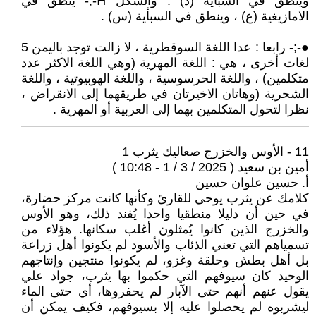
وينطق في السبأية (ذ) . والشكل ⵄ-;- ينطق في
الامازيغية (ع) ، وينطق في السبأية (س) .
●-;- رابعا : عدا اللغة السوقطرية ، لا زالت توجد باليمن 5
لغات أخرى ، هي : اللغة المهرية (وهي اللغة الاكثر عدد
متكلمين) ، واللغة الحرسوسية ، واللغة الهوبيوتية ، واللغة
الشحرية (وهاتان الاخيرتان في طريقهما إلى الانقراض ،
نظرا لتحول المتكلمين بهما إلى العربية أو المهرية .
11 - الأوس والخزرج صعاليك يثرب 1
أمين بن سعيد ( 2025 / 3 / 1 - 10:48 )
أ. حسين علوان حسين
كلامك عن يثرب يوحي للقارئ وكأنها كانت مركز حضارة،
في حين أن دليلا منطقيا واحدا يُفند ذلك، وهو الأوس
والخزرج الذين كانوا يُمثلون أغلب سكانها. هؤلاء من
تسمياهم التي تعني الذئاب والأسود لم يكونوا أهل زراعة
بل أهل بطش وحلقة وغزو، لم يكونوا منتجين وإنتاجهم
الوحيد كان سيوفهم التي حكموا بها يثرب، جواد علي
يقول عنهم أنهم حتى الآبار لم يحفروها، أي حتى الماء
ليشربوه لم يحصلوا عليه إلا بسيوفهم، فكيف يمكن أن