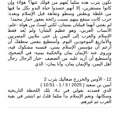
تكون يثرب هذه مثلما يُفهم من قولك عنها؟ هؤلاء وإن
كانوا مستقرين، إلا أنهم جسدوا حياة البدو بكل ما فيها
من غلظة وبطش وسطو وتفاهة قبل الإسلام وبعده:
حرب كانت ستقع بينهم بسبب رائحة يعفور حمار محمد!
لم يفتني أنهما قبيلتان يمنيتان، لكني لستُ من هواة -علم-
الأنساب العربي، وهو عظيم الشأن! ولم يُعد فقط
الإسلام والعرب إلى اليمن بل حتى ملايين المصريين
والأمازيغ الموجودين اليوم. وأستطيع بنفس منطقكَ أن
أزعم أن مؤسس الإسلام يمني، فنسبه مشكوك فيه،
ويروى عنه -الإيمان يمان والحكمة يمنية- في الصحيح،
وأستطيع أن أزيد عليه من الضعيف -خيار الرجال رجال
أهل اليمن، والإيمان يمان، وأنا يمان-: الذي
12 - الأوس والخزرج صعاليك يثرب 2
أمين بن سعيد ( 2025 / 3 / 1 - 10:51 )
الذي قصدته بقولي في تـ4: تلك اللحظة التاريخية
وسكانها، ونعم الإسلام بدأ مثلما قلتُ ثم انتشر في بقية
العرب ثم غيرهم.