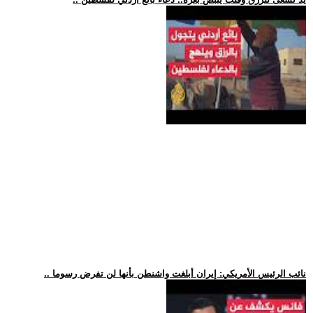
.. نائب الرئيس الأمريكي: إيران أبلغت واشنطن بأنها لن تفرض رسوما