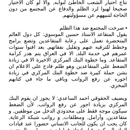
نتاج اختيار الشعب الخاطئ لنوابه, والا لو كان الاختيار
صحيحا لهبوا لرد الظلم والدفاع عن المجتمع من دون
الحاجة لتنبيههم عن مسؤوليتهم.
• صرخت المجتمع ضد هذا الظلم
يقول المتقاعد الاستاذ حسين الموسوي: كل دول العالم
المتحضرة تعمل على رعاية المتقاعدين وتضع برامج
وخطط للترفيه عنهم وتقليل نفقاتهم, بعد افنوا سنوات
عمرهم في خدمة البلد, الا في العراق يتم هدر كرامة
المتقاعد, وما خطوة البنك المركزي الاخيرة الا في زيادة
الضغط على المتقاعدين وهو ظلم فادح على الاعلام ان
يشن حملة كبيرة ضد خطوة البنك المركزي في زيادة
اجوره عن رفع الرواتب وباقي ما جاء في كتابهم
المخزي.
ويضيف الحقوقي احمد الساعدي: لا يجوز ان يقوم البنك
المركزي بزيادة اجور عن رفع الرواتب, لأن الضغط
سيكون موجه فقط على محدودي الدخل من موظفين, و
متقاعدين, وأرامل, ومطلقات, و رواتب شبكة الرعاية,
كان يجب ان يكون للجانب الانساني حضورا عند قيادات