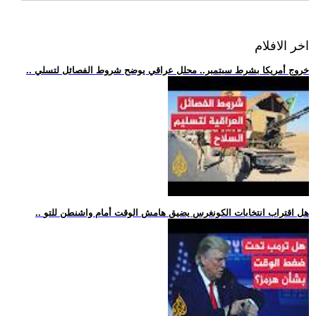
اخر الافلام
.. خروج أمريكا بشرط سبتمبر.. محلل عراقي يوضح شروط الفصائل لتسلي
.. هل اقتراب انتخابات الكونغرس يضيق هامش الوقت أمام واشنطن للتو