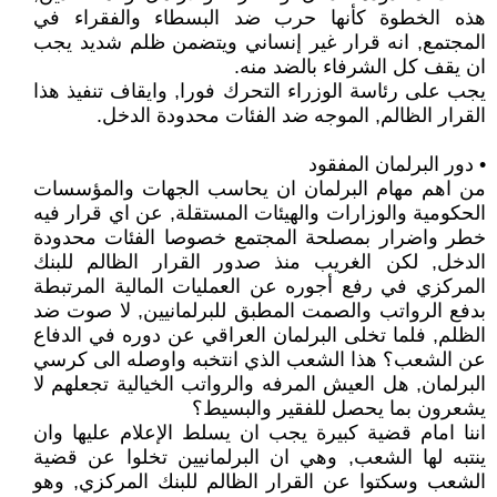
هذه الخطوة كأنها حرب ضد البسطاء والفقراء في
المجتمع, انه قرار غير إنساني ويتضمن ظلم شديد يجب
ان يقف كل الشرفاء بالضد منه.
يجب على رئاسة الوزراء التحرك فورا, وايقاف تنفيذ هذا
القرار الظالم, الموجه ضد الفئات محدودة الدخل.
• دور البرلمان المفقود
من اهم مهام البرلمان ان يحاسب الجهات والمؤسسات
الحكومية والوزارات والهيئات المستقلة, عن اي قرار فيه
خطر واضرار بمصلحة المجتمع خصوصا الفئات محدودة
الدخل, لكن الغريب منذ صدور القرار الظالم للبنك
المركزي في رفع أجوره عن العمليات المالية المرتبطة
بدفع الرواتب والصمت المطبق للبرلمانيين, لا صوت ضد
الظلم, فلما تخلى البرلمان العراقي عن دوره في الدفاع
عن الشعب؟ هذا الشعب الذي انتخبه واوصله الى كرسي
البرلمان, هل العيش المرفه والرواتب الخيالية تجعلهم لا
يشعرون بما يحصل للفقير والبسيط؟
اننا امام قضية كبيرة يجب ان يسلط الإعلام عليها وان
ينتبه لها الشعب, وهي ان البرلمانيين تخلوا عن قضية
الشعب وسكتوا عن القرار الظالم للبنك المركزي, وهو