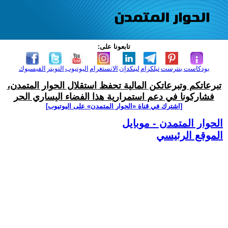
تابعونا على:
بودكاست
بنترست
تيلكرام
لينكدإن
الانستغرام
اليوتيوب
التويتر
الفيسبوك
تبرعاتكم وتبرعاتكن المالية تحفظ استقلال الحوار المتمدن،
فشاركونا في دعم استمرارية هذا الفضاء اليساري الحر
[اشترك في قناة ‫«الحوار المتمدن» على اليوتيوب]
الحوار المتمدن - موبايل
الموقع الرئيسي