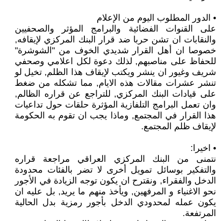
• الدور المطلوب اليوم من الإعلام
على القنوات الفضائية والبرامج المؤثر والصحفيين
والنقابات ان تشن حربا ضد قرار البنك المركزي لإيقافه,
خصوصا ان أهل القرار شديدي الخوف من "الشوشرة"
للحفاظ على مناصبهم, لذلك دعوة لكل اعلامي وصحفي
شريف وغيور ان ينشر ويكتب لإيقاف هذا الظلم, تخيل لو
تنشر عشرات مقالات هذه الايام, مما تشكله من ضغط
على قيادات البنك المركزي, للتراجع عن قراره الظالم,
وان تعمل البرامج التلفازية المؤثرة حلقات حول تداعيات
هذا القرار في المجتمع, وماذا يجب ان تقوم به الحكومة
لإيقاف ظلم المجتمع.
• اخيرا:
نتمنى من البنك المركزي العراقي مراجعة قراره
والتفكير بوسائل تمويل أخرى لا تضر بالفئات محدودة
الدخل والفقراء, ونقترح ان يكون توجه الزيادة في الأجور
نحو الاغنياء و المرفهين, ويأخذ منهم ما يريد, بل عليه ان
يكون عمله لمحدودي الدخل بأجور رمزية بدل الحالية
المرتفعة.