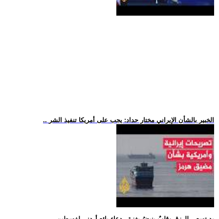
.. الخبير بالشأن الإيراني مختار حداد: يجب على أمريكا تنفيذ الشر
.. يد تسعى للرزق وقلبٌ ينبضُ بغزة.. دعاء بائع أردني لفسطين