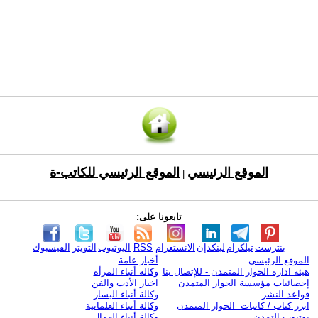
الموقع الرئيسي
الموقع الرئيسي للكاتب-ة
|
تابعونا على:
بنترست
تيلكرام
لينكدإن
الانستغرام
RSS
اليوتيوب
التويتر
الفيسبوك
الموقع الرئيسي
أخبار عامة
هيئة ادارة الحوار المتمدن - للإتصال بنا
وكالة أنباء المرأة
إحصائيات مؤسسة الحوار المتمدن
اخبار الأدب والفن
قواعد النشر
وكالة أنباء اليسار
ابرز كتاب / كاتبات الحوار المتمدن
وكالة أنباء العلمانية
يوتيوب التمدن
وكالة أنباء العمال