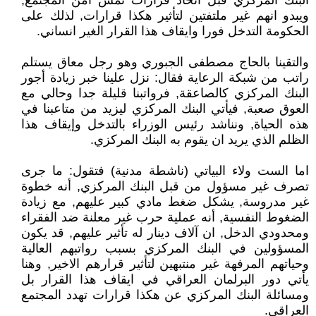
البنك المركزي قبل اتخاذ قرارات تمس امن المجتمع,
ويبدو انهم غير ملتفتين لتأثير هكذا قرارات, لذلك على
الحكومة التدخل فورا وايقاف هذا القرار الغير انساني.
والتقينا بالحاج مصطفى الجبوري وهو رجل معاق يستلم
راتب من شبكة الرعاية فقال: نزل علينا خبر زيادة أجور
البنك المركزي كالصاعقة, فرواتبنا قليلة جدا وحالي مع
العوق صعبة, فيأتي البنك المركزي ليزيد من متاعبنا في
هذه الحياة, ونناشد رئيس الوزراء بالتدخل وإيقاف هذا
الظلم الذي يريد ان يقوم به البنك المركزي.
اما الست ولاء البياتي (ناشطة مدنية) فتقول: ما جرى
تصرف غير مسؤول من قبل البنك المركزي, أنه خطوة
غير مدروسة, يشكل ضغط مادي كبير عليهم, مع زيادة
الضغوط النفسية, أنه عملية حرب غير معلنة ضد الفقراء
ومحدودي الدخل, ان آلاف دينار له تأثير عليهم, قد يكون
المسؤولين في البنك المركزي بسبب رواتبهم العالية
وحياتهم المرفهة غير منتبهين لتأثير قرارهم الاخير, وهنا
يأتي دور البرلمان العراقي في ايقاف هذا القرار بل
ومسائلة البنك المركزي عن هكذا قرارات تهدد المجتمع
العراقي.