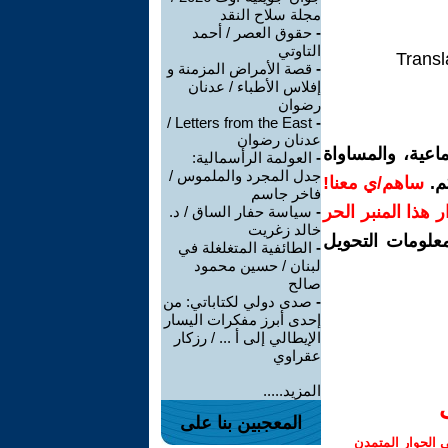
مجلة سلاح النقد
-
حقوق العصر / أحمد
التاوتي
Transl
-
قصة الأمراض المزمنة و
إفلاس الأطباء / عدنان
رضوان
Letters from the East /
-
عدنان رضوان
اعية، والمساواة
-
العولمة الرأسمالية:
جدل المجرد والملموس /
م.
ساهم/ي معنا!
فاخر جاسم
رار هذا المنبر الحر
-
سياسة حفار الساق / د.
خالد زغريت
معلومات التحويل
-
الطائفية المتغلغلة في
لبنان / حسين محمود
صالح
-
صدى دولي لكتاباتي: من
إحدى أبرز مفكرات اليسار
الإيطالي إلى أ ... / رزكار
عقراوي
المزيد.....
المعجبين بنا على
الحوار المتمدن