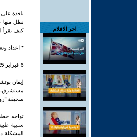
نافذة على 
نطل منها ع
اخر الافلام
كيف يقرأ ا
* اعداد وت
6 فبراير 2025
إيفان بوتش
مستشرق، م
صحيفة "روس
تواجه خطط
سلبية طبي
المشكلة دو