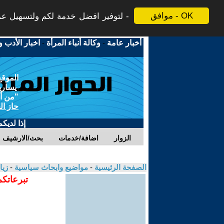
موافق - OK
لتوفير افضل خدمة لكم ولتسهيل عملي
أخبار عامة
-
وكالة أنباء المرأة
-
اخبار الأدب و
الموقع
يسارية
"من أج
حاز ال
إذا لديك
الزوار
اضافة/خدمات
بحث/الارشيف
الصفحة الرئيسية
-
مواضيع وابحاث سياسية
-
زيا
تبرعاتكم