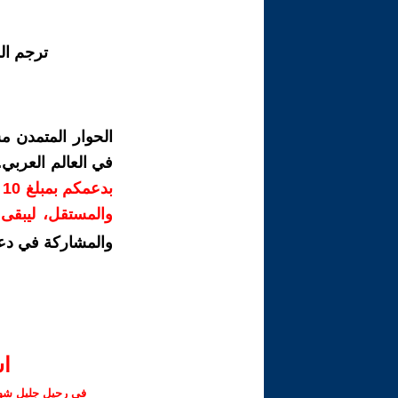
ترجم ال
الحوار المتمدن م
في العالم العربي
ب
والمستقل، ليبقى ص
والمشاركة في دع
ا‫
في رحيل جليل شهبا