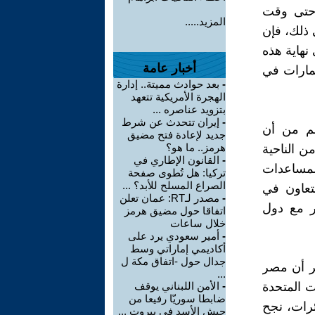
 حتى وقت
المزيد.....
 ذلك، فإن
نهاية هذه
أخبار عامة
ثمارات في
-
بعد حوادث مميتة.. إدارة
الهجرة الأمريكية تتعهد
بتزويد عناصره ...
-
إيران تتحدث عن شرط
غم من أن
جديد لإعادة فتح مضيق
هرمز.. ما هو؟
ن الناحية
-
القانون الإطاري في
لمساعدات
تركيا: هل تُطوى صفحة
الصراع المسلح للأبد؟ ...
تعاون في
-
مصدر لـRT: عمان تعلن
ر مع دول
اتفاقا حول مضيق هرمز
خلال ساعات
-
أمير سعودي يرد على
أكاديمي إماراتي وسط
جدال حول -اتفاق مكة ل
هر أن مصر
...
 المتحدة
-
الأمن اللبناني يوقف
ضابطا سوريّا رفيعا من
رات، نجح
جيش الأسد في بيروت ...