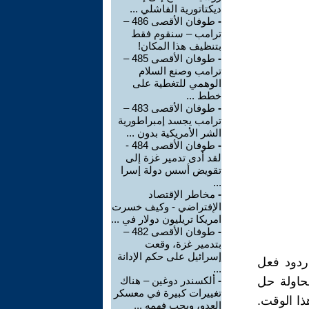
ديكتاتورية الفاشلي ...
-
طوفان الأقصى 486 –
ترامب – سنقوم فقط
بتنظيف هذا المكان!
-
طوفان الأقصى 485 –
ترامب وصنع السلام
الوهمي للتغطية على
خطط ...
-
طوفان الأقصى 483 –
ترامب يجسد إمبراطورية
الشر الأمريكية بدون ...
-
طوفان الأقصى 484 -
لقد أدى تدمير غزة إلى
تقويض أسس دولة إسرا
...
-
مخاطر الإقتصاد
الإفتراضي - وكيف خسرت
امريكا تريليون دولار في ...
-
طوفان الأقصى 482 –
بتدمير غزة، وقعت
إسرائيل على حكم الإدانة
ردود فعل
...
حاولة حل
-
ألكسندر دوغين – هناك
تغييرات كبيرة في معسكر
ذا الوقت.
العدو، ويجب فهمه ...