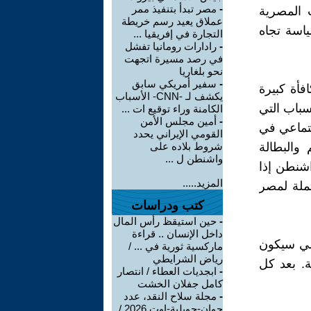
-
مصر تبدأ بتنفيذ ممر
لطات المصرية
عملاق يعيد رسم خريطة
اسة تجاه
التجارة في إفريقيا ...
-
رادارات رومانيا تفشل
في رصد مسيرة اتجهت
نحو بلغاريا
-
سفير أمريكي سابق
أة كبيرة
يكشف لـ -CNN- الأسباب
سباب التي
الكامنة وراء توقيع ات ...
-
أمين مجلس الأمن
جتماعي في
القومي الإيراني يحدد
والبطالة
شروط بلاده على
واشنطن ل ...
اشنطن إذا
المزيد.....
ملة لمصر
كتب ودراسات
-
حين استيقظ رأس المال
داخل الإنسان .. قراءة
سي سيكون
ماركسية ثورية في ... /
رياض الشرايطي
ة. بعد كل
-
ابجديات العطاء / انتصار
كامل جفلان الخشت
-
مجلة سلاح النقد، عدد
جوان-جويلية-اوت 2026 /