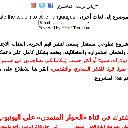
#زياد_الزبيدي (هاشتاغ)
موضوع إلى لغات أخرى -
ate the topic into other languages
Powered by
Translate
شروع تطوعي مستقل يسعى لنشر قيم الحرية، العدالة الاجتم
. ولضمان استمراره واستقلاليته، يعتمد بشكل كامل على دعمك
دعمكم بمبلغ 10 دولارات سنويًا أو أكثر حسب إمكانياتكم، تساهمون في استم
وتًا قويًا للفكر اليساري والتقدمي
،
انقر هنا للاطلاع على 
م هذا المشروع
.
شترك في قناة «الحوار المتمدن» على اليوتيوب
ز، عضو هيئة إدارة الحوار المتمدن
في رحيل شاكر الناصري، أحد مؤسسي 