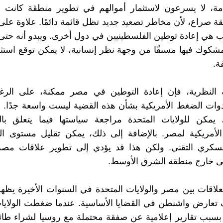
مة، لا يسرعون لاستثمار أموالهم في تطوير منطقة كانت
 صراع، لأن مخاطر تصعيد جديد تظل قائمة دائمًا. علاوة على
 هي إعادة توطين الفلسطينيين في دول أخرى. ويبدو أنه حتى 
لمشكوك فيها مسبقًا من وجهة نظر إنسانية، لا يمكن توقع است
ة.
ة النظرية، فإن إعادة التوطين في مصر ممكنة، على الر
ات الضغط الأمريكية بشأن هذه القضية ليست واسعة جدًا. م
ة، يمكن للولايات المتحدة مراجعة سياستها فيما يتعلق با
الأمريكية لمصر. بالإضافة إلى ذلك، يمكن تقليل مستوى ال
عسكري التقني. ولكن هذا قد يؤدي إلى تطوير علاقات مص
ى خارج منطقة الشرق الأوسط.
لعلاقات بين مصر والولايات المتحدة في السنوات الأخيرة يظ
تعارض واشنطن في القضايا الأساسية. عندما ضغطت الولايات
سبب تقارير إعلامية عن صفقة محتملة مع روسيا لشراء طائ