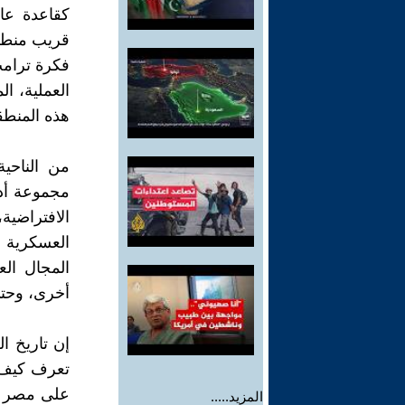
كقاعدة عا
قريب منطقة
فكرة ترامب
العملية، ا
هذه المنطق
من الناحي
مجموعة أدو
الافتراضي
العسكرية 
المجال ال
أخرى، وحت
إن تاريخ ا
تعرف كيف 
على مصر ب
المزيد.....