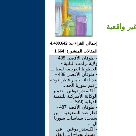
ت غير واقعية
إجمالي القراءات: 4,480,642
المقالات المنشورة: 1,664
-
طوفان الأقصى 489 -
ولاية ترامب الثانية -
الخطوط العريضة لسيا ...
-
طوفان الأقصى 488 -
بعد لقائه بأمير قطر، توجه
زعيم سوريا الجد ...
-
ألكسندر دوغين - تدمير
الوكالة الأميركية للتنمية
الدولية (SAI ...
-
طوفان الأقصى487 -
قطر ضد السعودية - من
سيحدد سياسات سوريا
ال ...
-
ألكسندر دوغين – في
روسيا، نحتاج إلى إلغاء