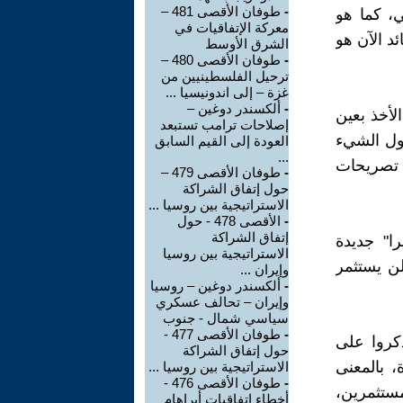
-
طوفان الأقصى 481 –
ي، كما هو
معركة الإتفاقيات في
د الآن هو
الشرق الأوسط
-
طوفان الأقصى 480 –
ترحيل الفلسطينيين من
غزة – إلى اندونيسيا ...
-
ألكسندر دوغين –
أخذ بعين
إصلاحات ترامب تستبعد
قول الشيء
العودة إلى القيم السابق
...
 تصريحات
-
طوفان الأقصى 479 –
حول إتفاق الشراكة
الاستراتيجية بين روسيا ...
-
الأقصى 478 - حول
إتفاق الشراكة
ا" جديدة
الاستراتيجية بين روسيا
ن يستثمر
وإيران ...
-
ألكسندر دوغين – روسيا
وإيران – تحالف عسكري
سياسي شمال - جنوب
-
طوفان الأقصى 477 -
كروا على
حول إتفاق الشراكة
، بالمعنى
الاستراتيجية بين روسيا ...
-
طوفان الأقصى 476 -
مستثمرين،
أخطاء اتفاقيات أبراهام