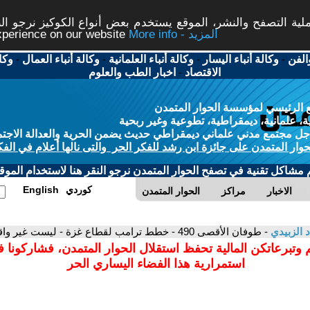
ة التصفح والنشر، الموقع يستخدم بعض أنواع الكوكيز نرجو النق
More info - المزيد
experience on our website
الفن
-
وكالة أنباء اليسار
-
وكالة أنباء العلمانية
-
وكالة أنباء العمال
-
وكا
الاقتصاد
-
اخبار الطب والعلوم
 الرئيسي لمؤسسة الحوار المتمدن
، علمانية، ديمقراطية، تطوعية وغير ربحية
ل مجتمع مدني علماني ديمقراطي حديث يضمن الحرية والعدالة الاجتم
حوار المتمدن على جائزة ابن رشد للفكر الحر والتى نالها أعلام في الفك
م مشاكل تقنية في تصفح الحوار المتمدن نرجو النقر هنا لاستخدام الموقع
كوردي
English
الاخبار
مراكز
الحوار المتمدن
د الزبيدي
- طوفان الأقصى 490 - خطط ترامب لقطاع غزة - ليست غير واقعية تمامًا
 وتبرعاتكن المالية تحفظ استقلال الحوار المتمدن، فشاركونا 
استمرارية هذا الفضاء اليساري الحر