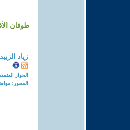
زياد الزبي
الحوار المتمدن-العدد: 8247 - 5
المحور: مواض