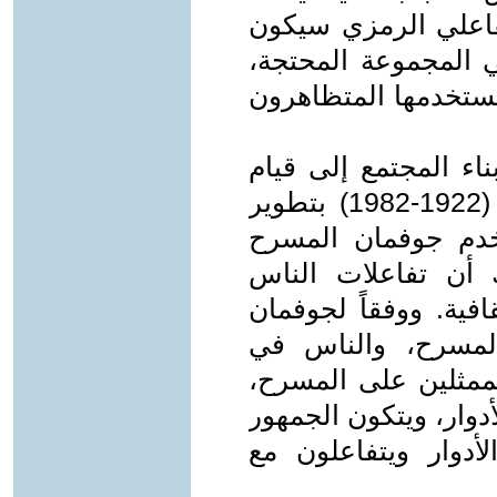
فاعلي الرمزي سيكون
في المجموعة المحتجة،
 يستخدمها المتظاهرون
اء المجتمع إلى قيام
علماء الاجتماع مثل إرفينج جوفمان (1922-1982) بتطوير
خدم جوفمان المسرح
 أن تفاعلات الناس
فية. ووفقاً لجوفمان
المسرح، والناس في
الممثلين على المسرح،
وار، ويتكون الجمهور
أدوار ويتفاعلون مع