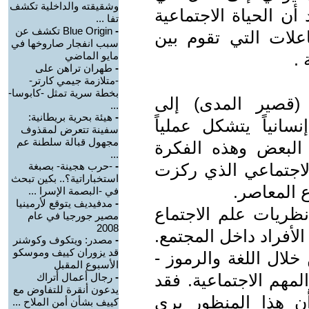
وشقيقته والداخلية تكشف
 أن الحياة الاجتماعية
تفا ...
-
Blue Origin تكشف عن
اعلات التي تقوم بين
سبب انفجار صاروخها في
.
مايو الماضي
-
طهران تراهن على
-متلازمة جيمي كارتر-
بخطة سرية تمثل -كابوسا-
(قصير المدى) إلى
...
-
هيئة بحرية بريطانية:
إنسانياً يتشكل عملياً
سفينة تتعرض لمقذوف
مجهول قبالة سلطنة عم
البعض وهذه الفكرة
...
لاجتماعي الذي ركزت
-
-حرب هجينة- بصبغة
استخباراتية؟.. بكين تبحث
ع المعاصر.
في -البصمة الإسرا ...
-
مدفيديف يتوقع لأرمينيا
ظريات علم الاجتماع
مصير جورجيا في عام
2008
لأفراد داخل المجتمع.
-
مصدر: ويتكوف وكوشنر
قد يزوران كييف وموسكو
خلال اللغة والرموز -
الأسبوع المقبل
لمهم الاجتماعية. فقد
-
رجال أعمال أتراك
يدعون أنقرة للتفاوض مع
ن هذا المنظور يرى
كييف بشأن أمن الملاح ...