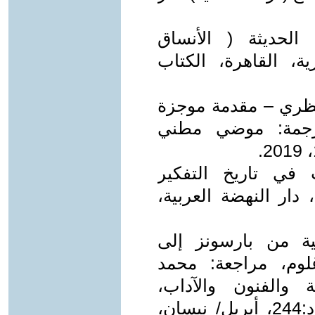
 الحديثة ( الأنساق
ية، القاهرة، الكتاب
النظري – مقدمة موجزة
ترجمة: موضي مطني
في تاريخ التفكير
دار النهضة العربية،
عية من بارسونز إلى
وم، مراجعة: محمد
والفنون والآداب،
الكويت، سلسلة عالم المعرفة، العدد:244، أبريل/ نيسان،