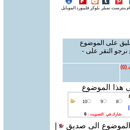
م
بنترست
تمبلر
بلوكر
فليبورد
الموبايل
عليق على الموضوع
نرجو النقر على -
 (
0
)
ى هذا الموضوع
الموضوع الى صديق
|