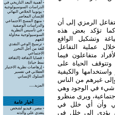
-
أهمية البعد التاريخي في
الدراسات السوسيولوجية
-
يوتوبيا الخلاص النهائي
للإنسان المعاصر
تفاعل الرمزي إلى أن
-
منهج المسح الاجتماعي
والدراسات الوصفية
كما تؤكد بعض هذه
-
في تأسيس النظرية
السوسيولوجية محاولة
اغة وتشكيل الواقع
للفهم
-
ترسيخ الوعي النقدي
ال عملية التفاعل
للغة من أجل التحرر
الاجتماعي
أفراد متفاعلون فيما
-
قضايا الثقافة (الثقافة
وتتوقف الحياة على
نمط حياة)
-
إرهاصات نظرية الاختيار
واستخدامها والكيفية
العقلاني في تفسير
السلوك الإنساني
وإلى غيرهم من الناس
المزيد.....
أي شيء في الوجود وهي
اجتماعية، ويرى منظرو
أخبار عامة
عي وأن أي خلل في
-
مصر.. فيديو لشخص
ي يؤدي إلى خلل في
يتعدى على والدته