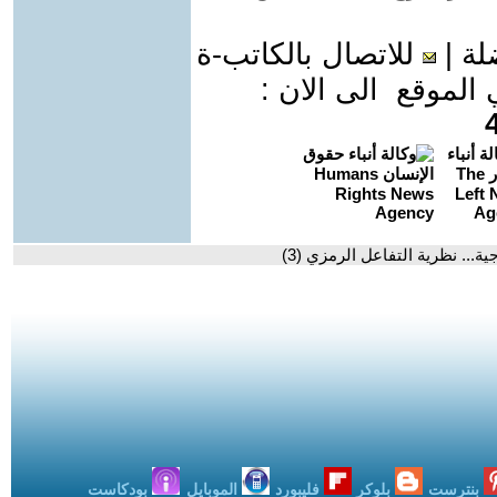
لة
|
للاتصال بالكاتب-ة
موقع الى الان :
... نظرية التفاعل الرمزي (3)
بنترست
بلوكر
فليبورد
الموبايل
بودكاست