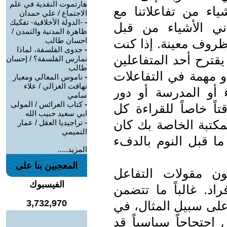
هارتموت النقدية في علم
ياء من تفاعلاتنا مع
الاجتماع / علي حمدان
-
-الدولة الأخلاقية- تفكيك
ني الأشياء من قبل
ظاهرة المدنية والتمدن /
احسان طالب
ظروف معينة. إذا كنت
-
جدوى الفلسفة، لماذا
قترح أحد المتفاعلين
نمارس الفلسفة؟ / إحسان
طالب
و مهمة في التفاعلات
-
ناموس المعالي ومعيار
تهافت الغزالي / علاء
ء أو المدرسة أو دور
سامي
-
كتاب العرائس / المولى
اً خاصاً للقراءة كل
ابي سعيد حبيب الله
مكتبة الخاصة بك كان
-
تراجيديا العقل / عمار
التميمي
ما قبل النوم بالدفء
المزيد.....
المعجبين بنا على
ون مقولات التفاعل
الفيسبوك
اد. غالباً ما تتضمن
3,732,970
على سبيل المثال، في
حتجاجاً سياسياً قد