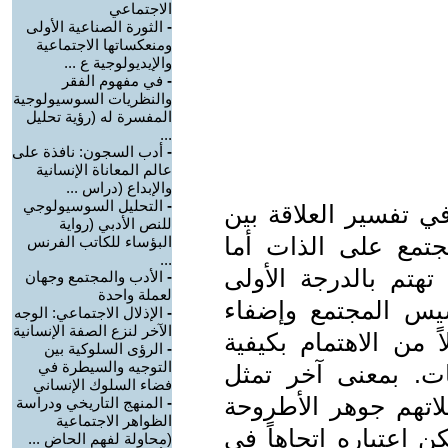
الاجتماعي
-
الثورة الصناعية الأولى
ومنعكساتها الاجتماعية
والإيديولوجية ع ...
-
في مفهوم الفقر
والنظريات السوسيولوجية
المفسرة له (رؤية تحليل
...
-
أدب السجون: نافذة على
عالم المعاناة الإنسانية
والإبداع (دراس ...
-
التحليل السوسيولوجي
في تفسير العلاقة بين
للنص الأدبي (رواية
مجتمع على الذات أما
البؤساء للكاتب الفرنس
...
تهتم بالدرجة الأولى
-
الأدب والمجتمع وجهان
لعملة واحدة
أسيس المجتمع وإضفاء
-
الإذلال الاجتماعي: الوجه
الآخر لنزع الصفة الإنسانية
ً من الاهتمام بكيفية
-
الرؤى السلوكية بين
التوجيه والسيطرة في
عات. بمعنى آخر تمثل
فضاء السلوك الإنساني
علاتهم جوهر الأطروحة
-
المنهج التاريخي ودراسة
الظواهر الاجتماعية
ن اعتباره اتجاهاً في
(محاولة لفهم الحاض ...