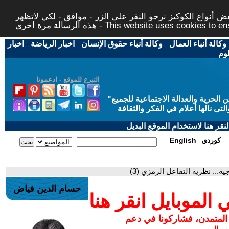
 أنواع الكوكيز نرجو النقر على الزر - موافق - لكي لاتظهر
This website uses cookies to ensure you ge
وكالة أنباء العمال
-
وكالة أنباء حقوق الإنسان
-
اخبار الرياضة
-
اخبار
لوم
التبرع للموقع - ادعمونا
حرية والعدالة الاجتماعية للجميع
"
تى نالها أعلام في الفكر والثقافة
قر هنا لاستخدام الموقع البديل
كوردي
English
... نظرية التفاعل الرمزي (3)
حسام الدين فياض
لموبايل انقر هنا
 المتمدن، فشاركونا في دعم