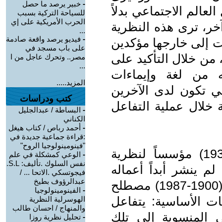
-
خبير يرصد ما حصل
الم الاجتماعي بدلاً
للسياحة التركية بسبب
الحرب الأمريكية على إي
خر، ترى هذه النظرية
...
-
فيديو يرصد واقعة صادمة
ت إلى خارجها مؤكدين
على باب مسجد في
 من خلال التأكيد على
مصر.. وتحرك عاجل من ا
...
ه من لغة وإيماءات
المزيد.....
تي تكون لدى الآخرين
كتب ودراسات
لال عملية التفاعل
-
البساطة / عبدالجليل
الكناني
-
أحمد رباص / كتاب هيغل
:قراءة جماعية جديدة في
"فينومينولوجيا الروح"
يعتبر جورج هربرت ميد ( 1863-1931) مؤسساً لنظرية
-
الوعي كمشكلة في علم
نفس السلوك .تأليف: S.L.
م ينشر أبداً أعماله
فيجوتسكي .الاتحا ... /
عبدالرؤوف بطيخ
فيها. صاغ طالب ميد، هربرت بلومر (1900-1987) مصطلح
-
الفينومينولوجيا
ات الأساسية: يتفاعل
الهوسرلية النظرية
والمنهاج / احسان طالب
ني المنسوبة إلى تلك
-
تحليل نظرية روزا