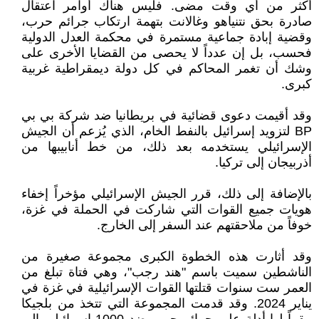
أكثر من أي وقت مضى. فليس هناك أوامر اعتقال
صادرة بحق نتنياهو وغالانت بتهمة ارتكاب جرائم حرب،
وقضية إبادة جماعية مستمرة في محكمة العدل الدولية
فحسب، بل إن عدداً لا يحصى من القضايا الأخرى على
وشك أن تغمر المحاكم في كل دولة ديمقراطية غربية
كبرى.
وقد أقيمت دعوى قضائية في بريطانيا ضد شركة بي بي
BP لتزويد إسرائيل بالنفط الخام، الذي يُزعم أن الجيش
الإسرائيلي يستخدمه بعد ذلك، من خط أنابيبها من
أذربيجان إلى تركيا.
بالإضافة إلى ذلك، قرر الجيش الإسرائيلي مؤخراً إخفاء
هويات جميع القوات التي شاركت في الحملة في غزة،
خوفاً من ملاحقتهم عند السفر إلى الخارج.
وقد أثارت هذه الخطوة الكبرى مجموعة صغيرة من
الناشطين سميت باسم "هند رجب"، وهي فتاة تبلغ من
العمر ست سنوات قتلتها القوات الإسرائيلية في غزة في
يناير 2024. وقد قدمت المجموعة التي تتخذ من بلجيكا