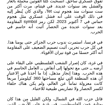
تفوق عسكري ساحق. انسحبت كلتا القوتين محملة بالعار
والفشل بعد سنوات عديدة. في فيتنام، مرت أكثر من
ست سنوات منذ هجوم تيت Tet، والذي كان يُنظر إليه
في ذلك الوقت على أنه فشل عسكري مثل هجوم
حماس في 7 أكتوبر 2023. لكن رمز symbol المقاومة
بعد سنوات عديدة من الحصار أثبت أنه حاسم في
الحرب.
في فرنسا، استمرت ندوب حرب الجزائر حتى يومنا هذا.
في كل حرب تحرير، أثبت تصميم الضعيف على المقاومة
أنه أكثر حسمًا من قوة نيران الأقوياء.
في غزة، كان إصرار الشعب الفلسطيني على البقاء على
أرضه ــ حتى مع تحولها إلى أنقاض ــ العامل الحاسم في
هذه الحرب. وهذا إنجاز مذهل، إذا ما أخذنا في الاعتبار
أن هذه المنطقة التي تبلغ مساحتها 360 كيلومتراً مربعاً
كانت معزولة تماماً عن العالم، ولم يكن هناك حلفاء
لكسر الحصار ولا تضاريس طبيعية للاختباء.
قاتل حزب الله في الشمال، ولكن القليل من هذا كان
بمثابة عون للفلسطينيين في غزة على الأرض، الذين