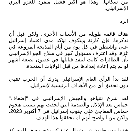
من سكانها. وهذا هو أكبر فشل منفرد للغزو البري
الإسرائيلي.
الرد
هناك قائمة طويلة من الأسباب الأخرى. ولكن قبل أن
نذكرها، فإن كارثة ويتكوف تؤكد مدى اعتماد إسرائيل
على واشنطن في كل يوم من أيام المذبحة المروعة في
غزة. وقد اعترف مسؤول كبير في سلاح الجو الإسرائيلي
بأن الطائرات كانت لتنفد قنابلها في غضون بضعة أشهر
لو لم يتم إعادة إمدادها من قبل الولايات المتحدة.
لقد بدأ الرأي العام الإسرائيلي يدرك أن الحرب تنتهي
دون تحقيق أي من الأهداف الرئيسية لإسرائيل.
لقد شرع نتنياهو والجيش الإسرائيلي في "إضعاف"
حماس بعد الإذلال والصدمة التي لحقت بهم بسبب هجوم
حماس المفاجئ على جنوب إسرائيل في 7 أكتوبر 2023.
ولكن من الواضح أنهم لم يحققوا هذا الهدف.
خذوا بيت حانون في شمال غزة كنموذج مصغر للمعركة