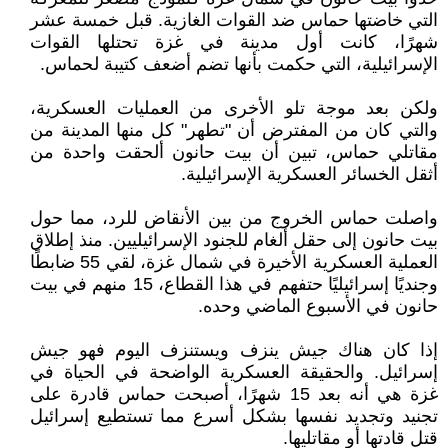
التي خاضتها حماس ضد القوات الغازية. قبل خمسة عشر
شهرًا، كانت أول مدينة في غزة تحتلها القوات
الإسرائيلية، التي حكمت بأنها تضم أضعف كتيبة لحماس.
ولكن بعد موجة تلو الأخرى من العمليات العسكرية،
والتي كان من المفترض أن "تطهر" كل منها المدينة من
مقاتلي حماس، تبين أن بيت حانون ألحقت واحدة من
أثقل الخسائر العسكرية الإسرائيلية.
واصلت حماس الخروج من بين الأنقاض للرد، مما حول
بيت حانون إلى حقل ألغام للجنود الإسرائيليين. منذ إطلاق
العملية العسكرية الأخيرة في شمال غزة، لقي 55 ضابطًا
وجنديًا إسرائيليًا حتفهم في هذا القطاع، 15 منهم في بيت
حانون في الأسبوع الماضي وحده.
إذا كان هناك جيش ينزف ويستنزف اليوم فهو جيش
إسرائيل. والحقيقة العسكرية الواضحة في الحياة في
غزة هي أنه بعد 15 شهرًا، أصبحت حماس قادرة على
تجنيد وتجديد نفسها بشكل أسرع مما تستطيع إسرائيل
قتل قادتها أو مقاتليها.