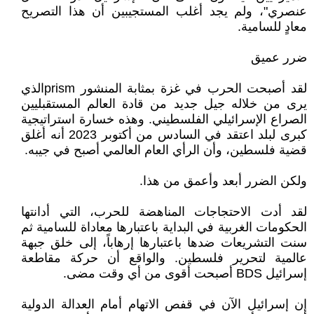
عنصري"، ولم يجد أغلب المستجيبين أن هذا التصريح
معادٍ للسامية.
ضرر عميق
لقد أصبحت الحرب في غزة بمثابة المنشور prismالذي
يرى من خلاله جيل جديد من قادة العالم المستقبليين
الصراع الإسرائيلي الفلسطيني. وهذه خسارة استراتيجية
كبرى لبلد اعتقد في السادس من أكتوبر 2023 أنه أغلق
قضية فلسطين، وأن الرأي العام العالمي أصبح في جيبه.
ولكن الضرر أبعد وأعمق من هذا.
لقد أدت الاحتجاجات المناهضة للحرب، التي أدانتها
الحكومات الغربية في البداية باعتبارها معاداة للسامية ثم
سنت التشريعات ضدها باعتبارها إرهاباً، إلى خلق جبهة
عالمية لتحرير فلسطين. والواقع أن حركة مقاطعة
إسرائيل BDS أصبحت أقوى من أي وقت مضى.
إن إسرائيل الآن في قفص الاتهام أمام العدالة الدولية