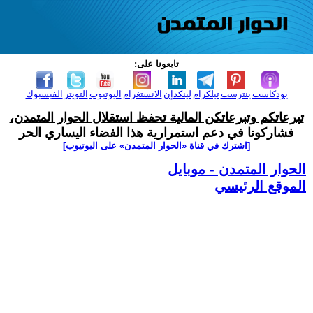
تابعونا على:
بودكاست
بنترست
تيلكرام
لينكدإن
الانستغرام
اليوتيوب
التويتر
الفيسبوك
تبرعاتكم وتبرعاتكن المالية تحفظ استقلال الحوار المتمدن،
فشاركونا في دعم استمرارية هذا الفضاء اليساري الحر
[اشترك في قناة ‫«الحوار المتمدن» على اليوتيوب]
الحوار المتمدن - موبايل
الموقع الرئيسي