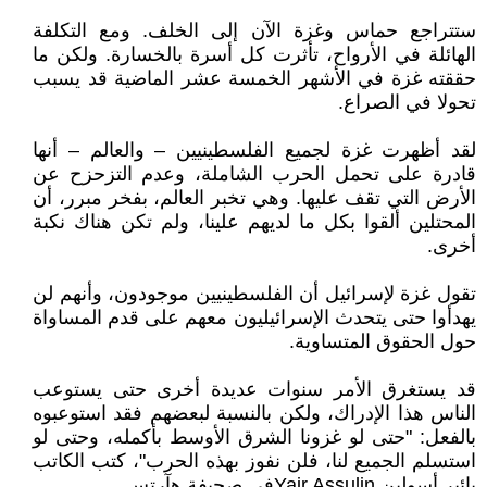
ستتراجع حماس وغزة الآن إلى الخلف. ومع التكلفة
الهائلة في الأرواح، تأثرت كل أسرة بالخسارة. ولكن ما
حققته غزة في الأشهر الخمسة عشر الماضية قد يسبب
تحولا في الصراع.
لقد أظهرت غزة لجميع الفلسطينيين – والعالم – أنها
قادرة على تحمل الحرب الشاملة، وعدم التزحزح عن
الأرض التي تقف عليها. وهي تخبر العالم، بفخر مبرر، أن
المحتلين ألقوا بكل ما لديهم علينا، ولم تكن هناك نكبة
أخرى.
تقول غزة لإسرائيل أن الفلسطينيين موجودون، وأنهم لن
يهدأوا حتى يتحدث الإسرائيليون معهم على قدم المساواة
حول الحقوق المتساوية.
قد يستغرق الأمر سنوات عديدة أخرى حتى يستوعب
الناس هذا الإدراك، ولكن بالنسبة لبعضهم فقد استوعبوه
بالفعل: "حتى لو غزونا الشرق الأوسط بأكمله، وحتى لو
استسلم الجميع لنا، فلن نفوز بهذه الحرب"، كتب الكاتب
يائير أسولين Yair Assulinفي صحيفة هآرتس.