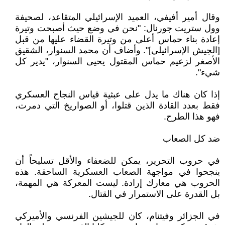
وقال أمير أفيفي، العميد الإسرائيلي المتقاعد، لصحيفة
وول ستريت جورنال: "نحن في وضع حيث أصبحت وتيرة
إعادة بناء حماس أعلى من وتيرة القضاء عليها من قبل
[الجيش الإسرائيلي]". وأضاف أن محمد السنوار، الشقيق
الأصغر لزعيم حماس المقتول يحيى السنوار، "يدير كل
شيء".
إذا كان هناك ما يدل على عبثية قياس النجاح العسكري
فقط بعدد القادة الذين قتلوا، أو الصواريخ التي دمرت،
فهو هذا الطرح.
ضد كل الصعاب
في حروب التحرير، يمكن للضعفاء والأقل تسليحاً أن
ينجحوا في مواجهة الصعاب العسكرية الساحقة. هذه
الحروب هي معارك إرادة. ليست المعركة هي المهمة،
بل القدرة على الاستمرار في القتال.
في الجزائر وفيتنام، كان للجيشين الفرنسي والأميركي