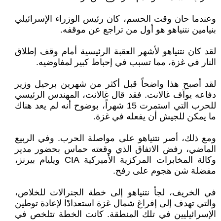
وعندما حان وقت الحسم، كان رئيس الوزراء الإسرائيلي
بنيامين نتنياهو هو أول من تراجع عن موقفه.
لقد كان نتنياهو لأشهر العقبة الرئيسية أمام وقف إطلاق
النار في غزة، مما تسبب في إحباط كبير لمفاوضيه.
لقد أصبح هذا واضحاً قبل أكثر من شهرين برحيل وزير
دفاعه يوآف غالانت. فقد قال غالانت، المهندس الرئيسي
للحرب التي استمرت 15 شهراً، بوضوح أنه لم يعد هناك
ما يمكن للجيش أن يفعله في غزة.
ومع ذلك، أصر نتنياهو على مواصلة الحرب. وفي الربيع
الماضي، رفض الاتفاق الذي وقعته حماس بحضور مدير
وكالة المخابرات المركزية الأميركية CIA ويليام بيرنز،
مفضلة شن هجوم على رفح.
في الخريف، لجأ نتنياهو إلى خطة الجنرالات للخلاص،
والتي تهدف إلى إفراغ شمال غزة استعدادًا لإعادة توطين
الإسرائيليين في تلك المنطقة. كانت الخطة تتلخص في