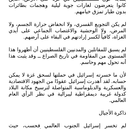
كانوا يتعرضون لغارات جوية ليلية وهجمات بطائرات
بدون طيار تمزق خيامهم.
لم يكن التجويع القسري، ولا انخفاض حرارة الجسم، ولا
المرض، ولا الوحشية والاغتصاب الجماعي على أيدي
الغزاة، كافياً لكسر إرادتهم في البقاء على أرضهم.
لم يسبق للمقاتلين والمدنيين الفلسطينيين أن أظهروا هذا
المستوى من المقاومة في تاريخ الصراع ــ وقد يثبت هذا
أنه تحول مهم وحاسم.
لأن ما خسرته إسرائيل في حملتها لسحق غزة لا يمكن
حسابه. لقد أهدرت إسرائيل عقودًا من الجهود الاقتصادية
والعسكرية والدبلوماسية المتواصلة لترسيخ مكانة البلاد
كدولة غربية ديمقراطية ليبرالية في نظر الرأي العام
العالمي.
ذاكرة الأجيال
لم تخسر إسرائيل الجنوب العالمي فحسب، حيث