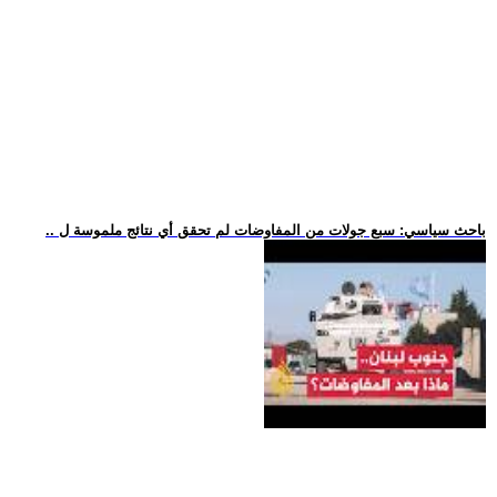
.. باحث سياسي: سبع جولات من المفاوضات لم تحقق أي نتائج ملموسة ل