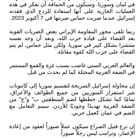
في لبنان وسوريا. وسيكون من الحماقة أن نفكر في هذه
العمليات الجارية على أنها استعادة للردع الذي فقدته
إسرائيل عندما ضربت حماس ضربتها في 7 أكتوبر 2023.
ربما تلقى محور المقاومة الإيراني بعض الضربات القوية
بعد القضاء على قيادة حزب الله، وبعد أن وجد نفسه
منتشرا بشكل كبير في سوريا. ولكن مثل حماس، لم يتم
القضاء على حزب الله كقوة مقاتلة.
والعالم العربي السني غاضب بسبب غزة والقمع المستمر
في الضفة الغربية المحتلة كما لم يحدث من قبل.
إن محاولة إسرائيل الصريحة لتقسيم سوريا إلى كانتونات
تثير استفزاز السوريين من جميع الطوائف والأعراق،
تمامًا كما تشكل خططها لضم المنطقتين ب" و"ج" من
الضفة الغربية تهديدًا وجوديًا للأردن. سيتم التعامل مع
الضم في عمان كعمل حربي.
إن نزع فتيل الصراع سيكون عملاً صبوراً لعقود من إعادة
الإعمار، وترامب ليس رجلاً صبوراً.