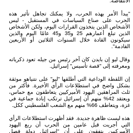
الانتفاضة.
"يبدأ الأمر بهذه الحرب، ولا يمكنك تجاهل تأثير هذه
الحرب على صناع السياسات في المستقبل - ليس
الأشخاص الذين يتخذون القرارات اليوم، ولكن الأشخاص
الذين تبلغ أعمارهم 25 و35 و45 عامًا اليوم والذين
سيكونون القادة خلال السنوات الثلاثين أو الأربعين
القادمة".
وقال ليو إن بايدن كان آخر رئيس من جيله تعود ذكرياته
ومعرفته إلى "قصة تأسيس" إسرائيل.
إن اللقطة الوداعية التي أطلقها "ليو" على نتنياهو موثقة
بشكل واضح في استطلاعات الرأي الأخيرة. فأكثر من
ثلث المراهقين اليهود الأميركيين يتعاطفون مع حماس،
ويعتقد 42% منهم أن إسرائيل ترتكب إبادة جماعية في
غزة، ويتعاطف 66% منهم مع الشعب الفلسطيني ككل.
هذه ليست ظاهرة جديدة. فقد أظهرت استطلاعات الرأي
التي أجريت قبل عامين من الحرب أن ربع اليهود
الأميركيين يتفقون على أن "إسرائيل دولة فصل