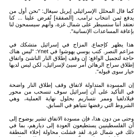
كما قال المحلل الإسرائيلي إيريل سيغال: "نحن أول من
يدفع ثمن انتخاب ترامب. [الصفقة] تُفرض علينا ... كنا
نعتقد أننا سنسيطر على شمال غزة، وأنهم سيسمحون لنا
بإعاقة المساعدات الإنسانية".
هذا يظهر كإجماع. المزاج في إسرائيل متشكك في
مزاعم النصر. كتب يوسي يهوشوا في Ynet: "ليس هناك
حاجة لتجميل الواقع: إن وقف إطلاق النار الناشئ واتفاق
إطلاق سراح الرهائن أمر سيئ لإسرائيل، لكن ليس لديها
خيار سوى قبوله".
إن المسودة المتداولة لاتفاق وقف إطلاق النار واضحة
في التأكيد على أن إسرائيل سوف تنسحب من محور
فيلادلفيا وممر نتساريم بحلول نهاية العملية، وهي
الشروط التي رفضها نتنياهو في السابق.
وحتى من دون هذا، فإن مسودة الاتفاق تشير بوضوح إلى
أن الفلسطينيين يستطيعون العودة إلى ديارهم، بما في
ذلك في شمال غزة. لقد فشلت محاولة إخلاء المنطقة