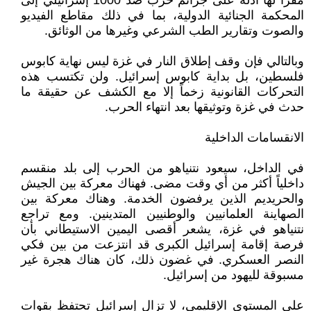
مقراً لها أدلة على جرائم حرب ضد 1000 إسرائيلي إلى
المحكمة الجنائية الدولية، بما في ذلك مقاطع الفيديو
والصوت وتقارير الطب الشرعي وغيرها من الوثائق.
وبالتالي فإن وقف إطلاق النار في غزة ليس نهاية كابوس
فلسطين، بل بداية كابوس إسرائيل. ولن تكتسب هذه
التحركات القانونية زخماً إلا مع الكشف عن حقيقة ما
حدث في غزة وتوثيقها بعد انتهاء الحرب.
الانقسامات الداخلية
في الداخل، سيعود نتنياهو من الحرب إلى بلد منقسم
داخلياً أكثر من أي وقت مضى. فهناك معركة بين الجيش
والحريديم الذين يرفضون الخدمة. وهناك معركة بين
الصهاينة العلمانيين والوطنيين المتدينين. ومع تراجع
نتنياهو في غزة، يشعر أقصى اليمين الاستيطاني بأن
فرصة إقامة إسرائيل الكبرى قد انتزعت من بين فكي
النصر العسكري. في غضون ذلك، كان هناك هجرة غير
مسبوقة لليهود من إسرائيل.
على المستوى الإقليمي، لا تزال إسرائيل تحتفظ بقوات