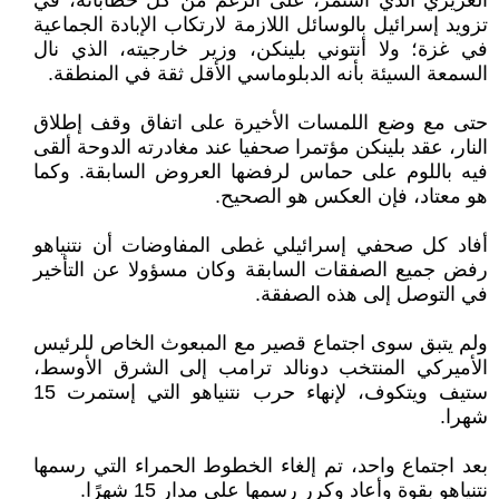
الغريزي الذي استمر، على الرغم من كل خطاباته، في
تزويد إسرائيل بالوسائل اللازمة لارتكاب الإبادة الجماعية
في غزة؛ ولا أنتوني بلينكن، وزير خارجيته، الذي نال
السمعة السيئة بأنه الدبلوماسي الأقل ثقة في المنطقة.
حتى مع وضع اللمسات الأخيرة على اتفاق وقف إطلاق
النار، عقد بلينكن مؤتمرا صحفيا عند مغادرته الدوحة ألقى
فيه باللوم على حماس لرفضها العروض السابقة. وكما
هو معتاد، فإن العكس هو الصحيح.
أفاد كل صحفي إسرائيلي غطى المفاوضات أن نتنياهو
رفض جميع الصفقات السابقة وكان مسؤولا عن التأخير
في التوصل إلى هذه الصفقة.
ولم يتبق سوى اجتماع قصير مع المبعوث الخاص للرئيس
الأميركي المنتخب دونالد ترامب إلى الشرق الأوسط،
ستيف ويتكوف، لإنهاء حرب نتنياهو التي إستمرت 15
شهرا.
بعد اجتماع واحد، تم إلغاء الخطوط الحمراء التي رسمها
نتنياهو بقوة وأعاد وكرر رسمها على مدار 15 شهرًا.