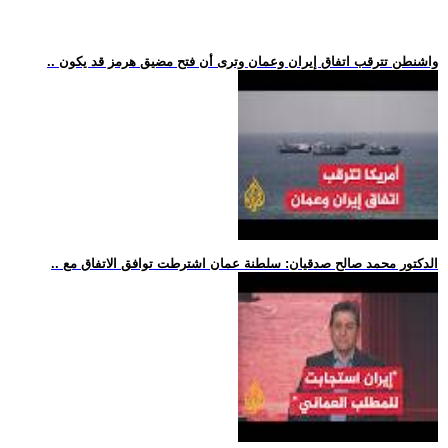
.. واشنطن تترقب اتفاق إيران وعمان وترى أن فتح مضيق هرمز قد يكون
.. الدكتور محمد صالح صدقيان: سلطنة عمان اشترطت توافق الاتفاق مع