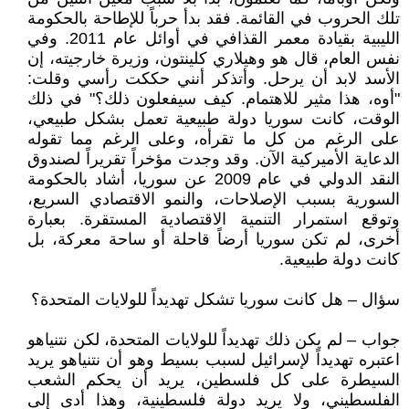
تلك الحروب في القائمة. فقد بدأ حرباً للإطاحة بالحكومة
الليبية بقيادة معمر القذافي في أوائل عام 2011. وفي
نفس العام، قال هو وهيلاري كلينتون، وزيرة خارجيته، إن
الأسد لابد أن يرحل. وأتذكر أنني حككت رأسي وقلت:
"أوه، هذا مثير للاهتمام. كيف سيفعلون ذلك؟" في ذلك
الوقت، كانت سوريا دولة طبيعية تعمل بشكل طبيعي،
على الرغم من كل ما تقرأه، وعلى الرغم مما تقوله
الدعاية الأميركية الآن. وقد وجدت مؤخراً تقريراً لصندوق
النقد الدولي في عام 2009 عن سوريا، أشاد بالحكومة
السورية بسبب الإصلاحات، والنمو الاقتصادي السريع،
وتوقع استمرار التنمية الاقتصادية المستقرة. بعبارة
أخرى، لم تكن سوريا أرضاً قاحلة أو ساحة معركة، بل
كانت دولة طبيعية.
سؤال – هل كانت سوريا تشكل تهديداً للولايات المتحدة؟
جواب – لم يكن ذلك تهديداً للولايات المتحدة، لكن نتنياهو
اعتبره تهديداً لإسرائيل لسبب بسيط وهو أن نتنياهو يريد
السيطرة على كل فلسطين، يريد أن يحكم الشعب
الفلسطيني، ولا يريد دولة فلسطينية، وهذا أدى إلى