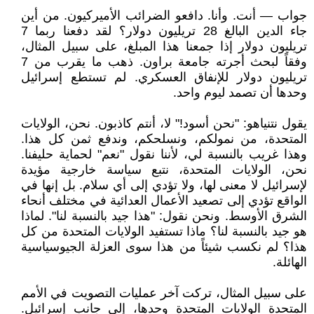
جواب — أنت. وأنا. دافعو الضرائب الأميركيون. من أين
جاء الدين البالغ 28 تريليون دولار؟ لقد دفعنا ربما 7
تريليون دولار إذا جمعنا هذا المبلغ، على سبيل المثال،
وفقاً لبحث أجرته جامعة براون. ذهب ما يقرب من 7
تريليون دولار للإنفاق العسكري. لم تستطع إسرائيل
وحدها أن تصمد ليوم واحد.
يقول نتنياهو: "نحن أسود!" لا، أنتم كاذبون. نحن، الولايات
المتحدة، من نمولكم، ونسلحكم، وندفع ثمن كل هذا.
وهذا غريب بالنسبة لي، لأننا نقول "نعم" لحماية حليفنا.
نحن، الولايات المتحدة، نتبع سياسة خارجية مؤيدة
لإسرائيل لا معنى لها، ولا تؤدي إلى أي سلام. بل إنها في
الواقع تؤدي إلى تصعيد الأعمال العدائية في مختلف أنحاء
الشرق الأوسط. ونحن نقول: "هذا جيد بالنسبة لنا". لماذا
هو جيد بالنسبة لنا؟ ماذا تستفيد الولايات المتحدة من كل
هذا؟ لم نكسب شيئاً من هذا سوى العزلة الجيوسياسية
الهائلة.
على سبيل المثال، تركت آخر عمليات التصويت في الأمم
المتحدة الولايات المتحدة وحدها، إلى جانب إسرائيل.