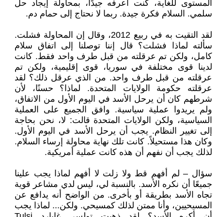
المستوى للغاية، كنت أعرفه جيدًا، بمحاولة إيجاد حل
سلمي. السلام فكرة جيدة. ربما لا نحتاج إلى حمام دم.
لقد التقيت به في ربيع 2012، وقال إن المحاولة فشلت.
سألته لماذا فشلت؟ قال إننا توصلنا إلى اتفاق سلام
كامل، ولكن تم عرقلته من قبل طرف واحد فقط. كانت
لدينا قوى مختلفة في سوريا، قوى إقليمية، ولكن تم
عرقلته من قبل طرف واحد. من الذي عرقل ذلك؟ لقد
عرقلته حكومة الولايات المتحدة. لماذا؟ حسنًا، لأن
شرطهم كان أن يرحل الأسد في اليوم الأول من الاتفاق،
ولم يريدوا عملية سياسية. وافق الجميع على العملية
السياسية، ولكن الولايات المتحدة قالت: لا، نحن بحاجة
إلى تغيير النظام. يجب أن يرحل الأسد في اليوم الأول.
وكان هذا مستحيلاً. كانت تلك نهاية محاولة إرساء السلام.
لذلك يجب أن نفهم أن هذه كانت عملية أمريكية.
سؤال – لم أفهم قط ولا زلت لا أفهم لماذا يجب علينا
جميعًا أن نكره الأسد. بالنسبة لي، ليس لدي مشاعر قوية
تجاه الأسد بطريقة أو بأخرى. من الواضح أنه يدافع عن
المسيحيين، وأنا ممتن لذلك كمسيحي. ولكن... لماذا يجب
أن أكره الأسد؟ لقد ذهبت تولسي غابارد Tulsi