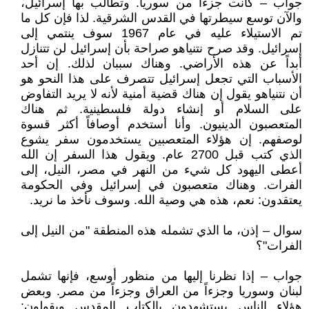
جواب – كانت جزءاً من سوريا. وتطالب بها إسرائيل،
والآن توسع سيطرتها في القدس الشرقية. لذا فإن كل ما
تم الاستيلاء عليه في عام 1967 سوف ينتمي إلى
إسرائيل. وقد صرح نتنياهو صراحة بأن إسرائيل لن تتنازل
أبداً عن هذه الأراضي. وهناك سببان لذلك. إن أحد
الأسباب التي تجعل إسرائيل تتصرف على هذا النحو هو
أن نتنياهو يقول إن هناك قضية أمنية لأنه لا يريد التفاوض
على السلام أو إنشاء دولة فلسطينية. ثم هناك
المتعصبون الدينيون. وأنا أستخدم أوصافاً أكثر قسوة
لوصفهم. إن هؤلاء المتعصبين يستخدمون سفر يشوع
الذي كتب قبل 2700 عام. ويقول هذا السفر إن الله
أعطى اليهود كل شيء من النهر في مصر، النيل، إلى
الفرات. وهناك متعصبون في إسرائيل وفي الحكومة
يعتقدون: نعم، هذه هي وصية الله. وسوف نأخذ ما نريد.
سوال – إذن، ما الذي تشمله هذه المنطقة "من النيل إلى
الفرات"؟
جواب – إذا نظرنا إليها من منظور أوسع، فإنها تشمل
لبنان وسوريا وجزءاً من العراق وجزءاً من مصر. وبعض
هؤلاء الناس يستشهدون بالكتاب المقدس ويقولون: