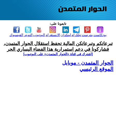
تابعونا على:
بودكاست
بنترست
تيلكرام
لينكدإن
الانستغرام
اليوتيوب
التويتر
الفيسبوك
تبرعاتكم وتبرعاتكن المالية تحفظ استقلال الحوار المتمدن،
فشاركونا في دعم استمرارية هذا الفضاء اليساري الحر
[اشترك في قناة ‫«الحوار المتمدن» على اليوتيوب]
الحوار المتمدن - موبايل
الموقع الرئيسي