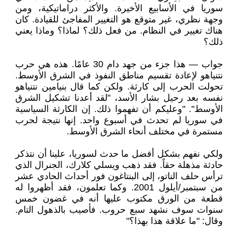
سوريا في الأسابيع الأخيرة. والأكثر دراماتيكية، ومن
وجهة نظري، غير متوقع هو التغيير المفاجئ للقيادة. كان
هناك تغيير في النظام. من فعل ذلك؟ لماذا؟ وماذا يعني
ذلك؟
جواب — هذا جزء من جهد دام 30 عامًا. هذه هي حرب
نتنياهو لإعادة تقسيم مناطق النفوذ في الشرق الأوسط.
تحولت الحرب إلى كارثة. ولكن كما قال بنيامين نتنياهو
نفسه بعد رحيل بشار الأسد، "لقد أعدنا تشكيل الشرق
الأوسط". "وعليكم أن تفهموا ذلك. إن الكارثة السياسية
في سوريا لم تحدث في أسبوع واحد. إنها نتيجة لحرب
مستمرة في مختلف أنحاء الشرق الأوسط.
ولكي نفهم بشكل أفضل ما حدث لسوريا، علينا أن نتذكر
حادثة مذهلة حقاً. فقد ذهب ويسلي كلارك، الجنرال الذي
ترأس حلف الناتو، إلى البنتاغون فور أحداث الحادي عشر
من سبتمبر/أيلول 2001. وكما تعلمون، فقد أظهروا له
قطعة من الورق مكتوب عليها أنه في غضون خمس
سنوات سوف نشهد سبع حروب. فأصيب بالذهول التام.
وقال: "ما علاقة هذا بهذا؟"