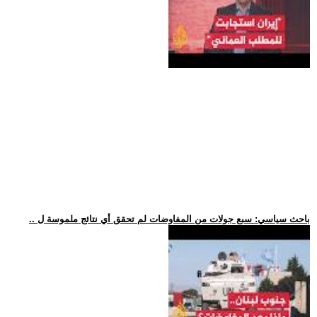
.. باحث سياسي: سبع جولات من المفاوضات لم تحقق أي نتائج ملموسة ل