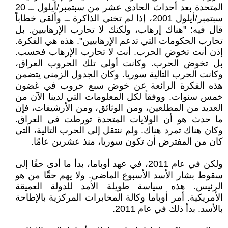
المتحدة بعد أحداث الحادي عشر من سبتمبر/أيلول ــ 20
سبتمبر/أيلول 2001، إذا لم تخني الذاكرة ــ وألقى خطاباً
قال فيه: "هناك إرهاب، ولكنك لا تحارب الإرهابيين. بل
تحارب الحكومات التي تدعم الإرهابيين". هذه هي الفكرة.
إذن أنت تخوض الحرب. أنت لا تحارب الإرهاب فحسب.
بل تخوض الحرب. وكانت أولى تلك الحروب العراق،
وكانت الحرب التالية سوريا. وكان الجدول الزمني يتضمن
هذه الفكرة الرائعة عن خوض سبع حروب في غضون
خمس سنوات. ووفقاً لكل المعلومات التي لدينا الآن من
العديد من المطلعين، ومن الوثائق، ومن الأرشيفات، فإن
ما حدث هو أن الولايات المتحدة تورطت في العراق.
وكان هناك تمرد هناك. ولم ننتقل إلى الحرب التالية، التي
كان من المفترض أن تكون سوريا، منذ عشرين عامًا.
ولكن في عام 2011، في عهد أوباما، بدأ ما أدى حقًا إلى
سقوط بشار الأسد الأسبوع الماضي. ولا يهم حقًا من هو
الرئيس. هذه سياسة طويلة الأمد للدولة العميقة
الأمريكية. أمر أوباما وكالة المخابرات المركزية بالإطاحة
بالأسد. بدأ ذلك في عام 2011.