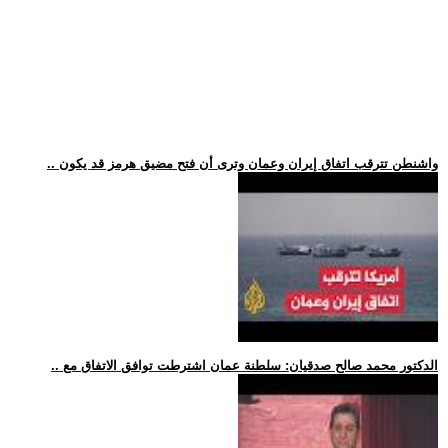
.. واشنطن تترقب اتفاق إيران وعمان وترى أن فتح مضيق هرمز قد يكون
.. الدكتور محمد صالح صدقيان: سلطنة عمان اشترطت توافق الاتفاق مع