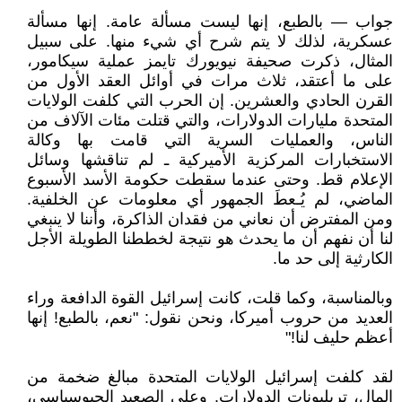
جواب — بالطبع، إنها ليست مسألة عامة. إنها مسألة
عسكرية، لذلك لا يتم شرح أي شيء منها. على سبيل
المثال، ذكرت صحيفة نيويورك تايمز عملية سيكامور،
على ما أعتقد، ثلاث مرات في أوائل العقد الأول من
القرن الحادي والعشرين. إن الحرب التي كلفت الولايات
المتحدة مليارات الدولارات، والتي قتلت مئات الآلاف من
الناس، والعمليات السرية التي قامت بها وكالة
الاستخبارات المركزية الأميركية ـ لم تناقشها وسائل
الإعلام قط. وحتى عندما سقطت حكومة الأسد الأسبوع
الماضي، لم يُـعطَ الجمهور أي معلومات عن الخلفية.
ومن المفترض أن نعاني من فقدان الذاكرة، وأننا لا ينبغي
لنا أن نفهم أن ما يحدث هو نتيجة لخططنا الطويلة الأجل
الكارثية إلى حد ما.
وبالمناسبة، وكما قلت، كانت إسرائيل القوة الدافعة وراء
العديد من حروب أميركا، ونحن نقول: "نعم، بالطبع! إنها
أعظم حليف لنا!"
لقد كلفت إسرائيل الولايات المتحدة مبالغ ضخمة من
المال، تريليونات الدولارات. وعلى الصعيد الجيوسياسي،