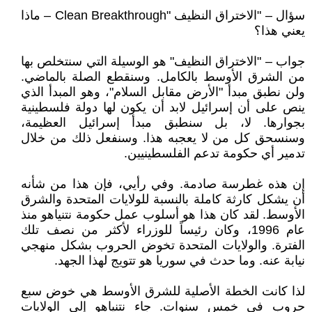
سؤال – "الاختراق النظيف "Clean Breakthrough – ماذا
يعني هذا؟
جواب – "الاختراق النظيف" هو الوسيلة التي سنتخلص بها
من الشرق الأوسط بالكامل. وسنقطع الصلة بالماضي.
ولن نطبق مبدأ "الأرض مقابل السلام"، وهو المبدأ الذي
ينص على أن إسرائيل لابد أن يكون لها دولة فلسطينية
بجوارها. لا، بل سنطبق مبدأ إسرائيل العظيمة،
وسنسحق كل من لا يعجبه هذا. وسنفعل ذلك من خلال
تدمير أي حكومة تدعم الفلسطينيين.
إن هذه غطرسة صادمة. وفي رأيي، فإن هذا من شأنه
أن يشكل كارثة كاملة بالنسبة للولايات المتحدة والشرق
الأوسط. لقد كان هذا هو أسلوب عمل حكومة نتنياهو منذ
عام 1996، وكان رئيساً للوزراء لأكثر من نصف تلك
الفترة. والولايات المتحدة تخوض الحروب بشكل منهجي
نيابة عنه. وما حدث في سوريا هو تتويج لهذا الجهد.
لذا كانت الخطة الأصلية للشرق الأوسط هي خوض سبع
حروب في خمس سنوات. جاء نتنياهو إلى الولايات