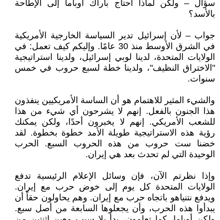
سؤال – ولكن لماذا احتاج باراك أوباما إلى الإطاحة
بالأسد؟
جواب – لأن إسرائيل تدير السياسة الخارجية الأمريكية
في الشرق الأوسط منذ 30 عامًا. وإليكم كيف تعمل: في
الولايات المتحدة، لدينا لوبي إسرائيل، ولدينا استراتيجية
"الاختراق النظيف"، ولدينا خطة لسبع حروب في خمس
سنوات.
والشيء المثير للاهتمام هو أن الساسة الأمريكيين ينفذون
هذا الجنون بالفعل. إنهم لا يشرحون أي شيء من هذا
للشعب الأمريكي. إنهم لا يخبرون أحدًا، ولكن يمكنك
رؤية هذه الاستراتيجية طويلة الأمد خطوة بخطوة. لقد
خضنا ست حروب من هذه الحروب السبع. الحرب
الوحيدة التي لم تحدث بعد هي إيران.
وإذا نظرتم الآن، فإن وسائل الإعلام الرئيسية تدفع
الولايات المتحدة كل يوم إلى خوض حرب مع إيران.
ويدفع نتنياهو باتجاه حرب مع إيران. وهم يحاولون حقاً أن
يبدأوا هذه الحرب، وأن يجعلوها السابعة من أصل سبع.
ولكن أوباما، كما تعلمون، بدأ بلا سبب معين اثنتين من