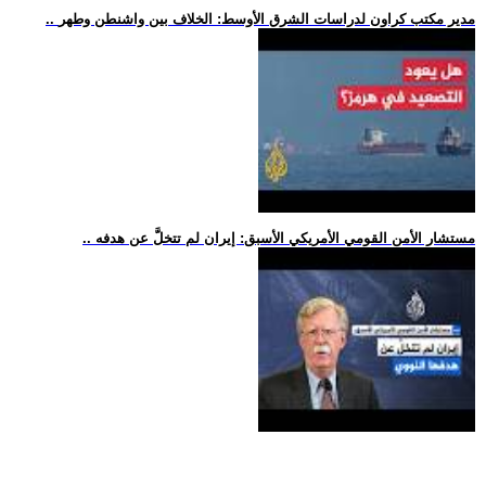
.. مدير مكتب كراون لدراسات الشرق الأوسط: الخلاف بين واشنطن وطهر
.. مستشار الأمن القومي الأمريكي الأسبق: إيران لم تتخلَّ عن هدفه