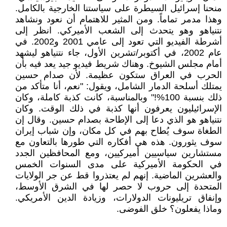
منحنا إسرائيل السيطرة على سياستنا الخارجية بالكامل.
وهذا مدمر تماماً. ومن المثير للاهتمام أن نعود ونشاهد
نتنياهو وهو يتحدث إلى الشعب الأميركي. انظر إلى
أشرطة الفيديو التي تعود إلى عامي 2001 و2002. في
عام 2002، في أكتوبر/تشرين الأول، جاء نتنياهو ليشهد
أمام مجلس الشيوخ. وهناك شريط فيديو جيد يعد فيه بأن
الحرب في العراق ستكون عظيمة. لأن صدام حسين
يمتلك أسلحة الدمار الشامل، ويقول: "نعم، أنا متأكد من
ذلك بنسبة 100%!" وبالمناسبة، كانت كذبة كاملة، وكان
الإسرائيليون يعرفون أنها كذبة في ذلك الوقت. وكان
نتنياهو هو الذي دعا إلى الإطاحة بصدام حسين. وقال إن
الطغاة سوف يُطاح بهم في كل مكان، وإن شباب إيران
سوف يثورون. هذه هي أفكاره التي طورها بالتعاون مع
مستشارين سياسيين أميركيين، ومع المحافظين الجدد
في الحكومة الأميركية على مدى السنوات الخمس
والعشرين الماضية. إنهم لم يعتذروا قط عن جر الولايات
المتحدة إلى حروب لا حصر لها في الشرق الأوسط،
وإنفاق تريليونات الدولارات، وزيادة الدين الأمريكي.
وماذا يفعلون؟ خلق الفوضى.