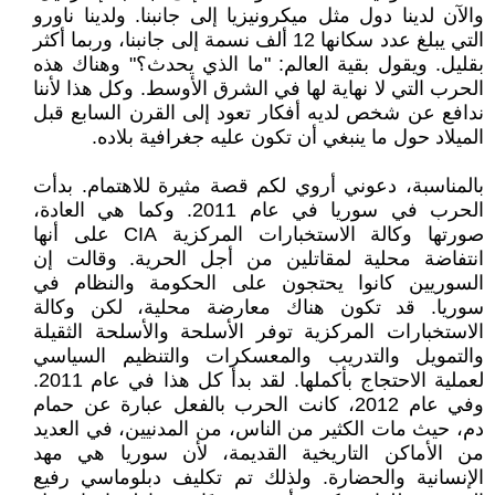
والآن لدينا دول مثل ميكرونيزيا إلى جانبنا. ولدينا ناورو
التي يبلغ عدد سكانها 12 ألف نسمة إلى جانبنا، وربما أكثر
بقليل. ويقول بقية العالم: "ما الذي يحدث؟" وهناك هذه
الحرب التي لا نهاية لها في الشرق الأوسط. وكل هذا لأننا
ندافع عن شخص لديه أفكار تعود إلى القرن السابع قبل
الميلاد حول ما ينبغي أن تكون عليه جغرافية بلاده.
بالمناسبة، دعوني أروي لكم قصة مثيرة للاهتمام. بدأت
الحرب في سوريا في عام 2011. وكما هي العادة،
صورتها وكالة الاستخبارات المركزية CIA على أنها
انتفاضة محلية لمقاتلين من أجل الحرية. وقالت إن
السوريين كانوا يحتجون على الحكومة والنظام في
سوريا. قد تكون هناك معارضة محلية، لكن وكالة
الاستخبارات المركزية توفر الأسلحة والأسلحة الثقيلة
والتمويل والتدريب والمعسكرات والتنظيم السياسي
لعملية الاحتجاج بأكملها. لقد بدأ كل هذا في عام 2011.
وفي عام 2012، كانت الحرب بالفعل عبارة عن حمام
دم، حيث مات الكثير من الناس، من المدنيين، في العديد
من الأماكن التاريخية القديمة، لأن سوريا هي مهد
الإنسانية والحضارة. ولذلك تم تكليف دبلوماسي رفيع