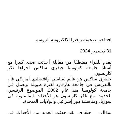
افتتاحية صحيفة زافترا الالكترونية الروسية
31 ديسمبر 2024
نقدم للقراء مقتطفًا من مقابلة أحدثت صدى كبيرا مع
أستاذ جامعة كولومبيا جيفري ساكس اجراها تكر
كارلسون.
جيفري ساكس هو عالم سياسي واقتصادي أمريكي قام
بالتدريس في جامعة هارفارد لفترة طويلة ويعمل في
جامعة كولومبيا منذ عام 2002. الموضوع الرئيسي
للحديث مع تاكر كارلسون هو الأحداث المأساوية في
سوريا، ومناقشة دور إسرائيل والولايات المتحدة.
سؤال — جيفري، لقد حدثت العديد من الأحداث في