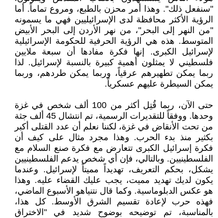
"سنفعل ذلك". وهذا أمر محزن بالطبع، ومروع تماماً. أما
الرؤية الأكثر محافظة لدى الإسرائيليين فهي ما يسمونه
"من النهر إلى البحر"، من نهر الأردن إلى البحر الأبيض
المتوسط. هذه هي الرؤية الحرفية للحكومة الإسرائيلية
لإسرائيل الكبرى. إنها فكرة مفادها أن سبعة ملايين
فلسطيني لا يمثلون أهمية كبيرة بالنسبة لإسرائيل. لذا
ربما يمكن تطهيرهم عرقياً، وربما يمكن طردهم، وربما
يمكن السيطرة عليهم عسكرياً.
حتى الآن، ربما قُتِل أكثر من 100 ألف شخص في غزة
وحدها. ووفقاً للتقديرات الرسمية، تم انتشال 45 ألف جثة
من تحت الأنقاض في غزة، لكننا نعلم أن عدد القتلى أكبر
بكثير منذ بدء الحرب. وهذا مجرد مثال على كيف أن
فكرة إسرائيل الكبرى تتعارض مع فكرة صنع السلام مع
الفلسطينيين. وبالتالي، فإن أي شخص يدعم الفلسطينيين
يشكل، بحكم التعريف، تهديداً مميتاً لإسرائيل. وعندما
يكون لديك تهديد مميت، يجب عليك القضاء عليه. وهذا
هو عكس الدبلوماسية. وكما قال نتنياهو الأسبوع الماضي،
فهذه حرب لإعادة تقسيم الشرق الأوسط. كل هذا،
بالمناسبة، تم توضيحه بوضوح شديد في "الاختراق