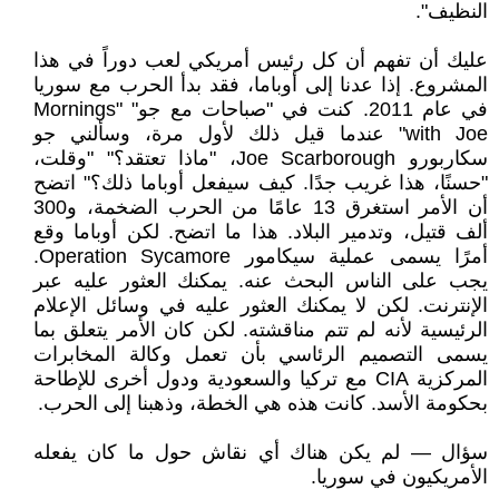
النظيف".
عليك أن تفهم أن كل رئيس أمريكي لعب دوراً في هذا
المشروع. إذا عدنا إلى أوباما، فقد بدأ الحرب مع سوريا
في عام 2011. كنت في "صباحات مع جو" "Mornings
with Joe" عندما قيل ذلك لأول مرة، وسألني جو
سكاربورو Joe Scarborough، "ماذا تعتقد؟" "وقلت،
"حسنًا، هذا غريب جدًا. كيف سيفعل أوباما ذلك؟" اتضح
أن الأمر استغرق 13 عامًا من الحرب الضخمة، و300
ألف قتيل، وتدمير البلاد. هذا ما اتضح. لكن أوباما وقع
أمرًا يسمى عملية سيكامور Operation Sycamore.
يجب على الناس البحث عنه. يمكنك العثور عليه عبر
الإنترنت. لكن لا يمكنك العثور عليه في وسائل الإعلام
الرئيسية لأنه لم تتم مناقشته. لكن كان الأمر يتعلق بما
يسمى التصميم الرئاسي بأن تعمل وكالة المخابرات
المركزية CIA مع تركيا والسعودية ودول أخرى للإطاحة
بحكومة الأسد. كانت هذه هي الخطة، وذهبنا إلى الحرب.
سؤال — لم يكن هناك أي نقاش حول ما كان يفعله
الأمريكيون في سوريا.