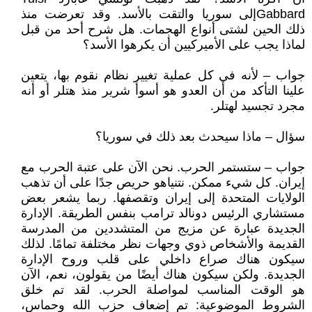
Gabbardإلى سوريا والتقت بالأسد. وقد تعرضت منذ
ذلك الحين لشتى أنواع الهجمات. هل شرح أحد من قبل
لماذا يجب على الأميركيين أن يكرهوا الأسد؟
جواب – لأنه في كل عملية تغيير نظام نقوم بها، يتعين
علينا التأكد من أن العدو هو أسوأ شرير منذ هتلر أو أنه
مجرد تجسيد لهتلر.
سؤال – ماذا سيحدث بعد ذلك في سوريا؟
جواب – ستستمر الحرب. نحن الآن على عتبة الحرب مع
إيران. كل شيء ممكن. نتنياهو حريص جدًا على أن تذهب
الولايات المتحدة إلى إيران وتقصفها. ربما يشعر بعض
مستشاري الرئيس دونالد ترامب بنفس الطريقة. الإدارة
الجديدة عبارة عن مزيج من المتشددين من المدرسة
القديمة والأشخاص ذوي وجهات نظر مختلفة تمامًا. لذلك
سيكون هناك صراع داخلي على قلب وروح الإدارة
الجديدة. ولكن سيكون هناك أيضًا من يقولون، نعم، الآن
هو الوقت المناسب لمواصلة الحرب. لقد تم خلق
الشروط الموضوعية: تم إضعاف حزب الله وحماس،