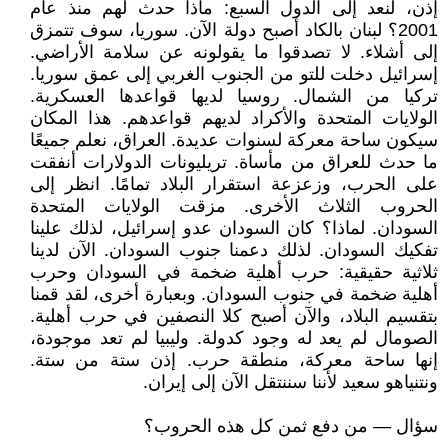
إذن، لنعد إلى الدول السبع: ماذا حدث لهم منذ عام
2001؟ لبنان بالكاد أصبح دولة الآن. سوريا، سوف تتمزق
إلى أشلاء. لا تصدقوا ما يقولونه عن سلامة الأراضي.
إسرائيل دخلت للتو من الجنوب الغربي إلى عمق سوريا.
تركيا من الشمال. روسيا لديها قواعدها العسكرية.
الولايات المتحدة والأكراد لديهم قواعدهم. هذا المكان
سيكون ساحة معركة لسنوات عديدة. العراق، نعلم جميعًا
ما حدث للعراق من مأساة. تريليونات الدولارات أنفقت
على الحرب، وزعزعة استقرار البلاد تمامًا. انظر إلى
الحروب الثلاث الأخرى. مزقت الولايات المتحدة
السودان. لماذا؟ كان السودان عدو إسرائيل، لذلك علينا
تفكيك السودان. لذلك دعمنا جنوب السودان. الآن لدينا
ثلاثية حقيقية: حرب أهلية ضخمة في السودان وحرب
أهلية ضخمة في جنوب السودان. وبعبارة أخرى، لقد قمنا
بتقسيم البلاد، والآن أصبح كلا النصفين في حرب أهلية.
الصومال لم يعد له وجود كدولة. وليبيا لم تعد موجودة،
إنها ساحة معركة، منطقة حرب. إذن ستة من ستة.
ونتنياهو سعيد لأننا سننتقل الآن إلى إيران.
سؤال — من دفع ثمن كل هذه الحروب؟