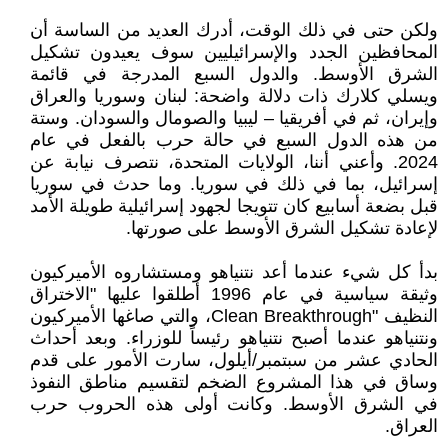
ولكن حتى في ذلك الوقت، أدرك العديد من الساسة أن
المحافظين الجدد والإسرائيليين سوف يعيدون تشكيل
الشرق الأوسط. والدول السبع المدرجة في قائمة
ويسلي كلارك ذات دلالة واضحة: لبنان وسوريا والعراق
وإيران، ثم في أفريقيا – ليبيا والصومال والسودان. وستة
من هذه الدول السبع في حالة حرب بالفعل في عام
2024. وأعني أننا، الولايات المتحدة، نتصرف نيابة عن
إسرائيل، بما في ذلك في سوريا. وما حدث في سوريا
قبل بضعة أسابيع كان تتويجا لجهود إسرائيلية طويلة الأمد
لإعادة تشكيل الشرق الأوسط على صورتها.
بدأ كل شيء عندما أعد نتنياهو ومستشاروه الأميركيون
وثيقة سياسية في عام 1996 أطلقوا عليها "الاختراق
النظيف "Clean Breakthrough، والتي صاغها الأميركيون
ونتنياهو عندما أصبح نتنياهو رئيساً للوزراء. وبعد أحداث
الحادي عشر من سبتمبر/أيلول، سارت الأمور على قدم
وساق في هذا المشروع الضخم لتقسيم مناطق النفوذ
في الشرق الأوسط. وكانت أولى هذه الحروب حرب
العراق.