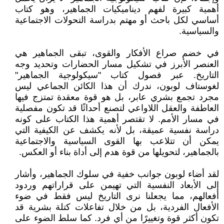
أهمية كبيرة لفهم ديناميكيات الجماهير، وهو كتاب
أساسي لكل باحث أو مهتم بدراسة التحولات الاجتماعية
والسياسية.
في خضم صراع الأفكار والقوى، تبقى الجماهير هي
العنصر الأبرز في تشكيل مسار الحضارات وتحديد وجه
التاريخ. عبر فصول كتاب "سيكولوجية الجماهير"
لغوستاف لوبون، ندرك أن هذا الكائن الجماعي ليس
مجرد تجمع بشري عابر، بل هو قوة معقدة تمتزج فيها
العاطفة والعقل اللاواعي لتصنع أحداثًا قد تكون مفصلية
في مسار الأمم. لا تقتصر أهمية هذا الكتاب على كونه
دراسة نفسية عميقة، بل لأنه يكشف عن الكيفية التي
يمكن أن تتلاعب بها القوى السياسية والاجتماعية
بالجماهير، لتحويلها من قوة هدم إلى أداة بناء أو العكس.
لقد أضاء لوبون جوانب خفية في سلوك الجماهير، وأشار
إلى الأبعاد النفسية التي تهيمن على قراراتهم وردود
أفعالهم، مما يجعلنا نرى التاريخ ليس فقط في ضوء
الأفعال الفردية، بل من خلال تفاعلات كتلة بشرية قد
تكون أكثر قوة وتغييرًا من أي فرد. كما سلط الضوء على