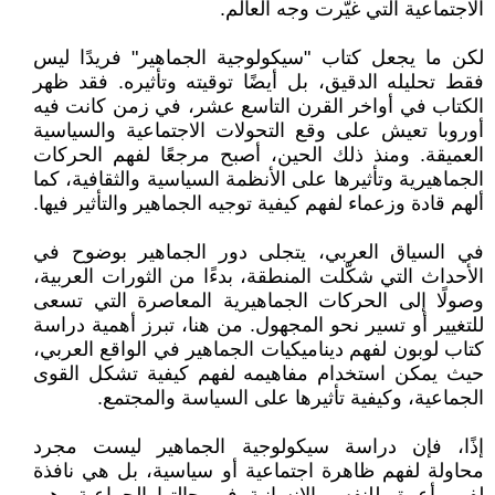
الاجتماعية التي غيّرت وجه العالم.
لكن ما يجعل كتاب "سيكولوجية الجماهير" فريدًا ليس
فقط تحليله الدقيق، بل أيضًا توقيته وتأثيره. فقد ظهر
الكتاب في أواخر القرن التاسع عشر، في زمن كانت فيه
أوروبا تعيش على وقع التحولات الاجتماعية والسياسية
العميقة. ومنذ ذلك الحين، أصبح مرجعًا لفهم الحركات
الجماهيرية وتأثيرها على الأنظمة السياسية والثقافية، كما
ألهم قادة وزعماء لفهم كيفية توجيه الجماهير والتأثير فيها.
في السياق العربي، يتجلى دور الجماهير بوضوح في
الأحداث التي شكّلت المنطقة، بدءًا من الثورات العربية،
وصولًا إلى الحركات الجماهيرية المعاصرة التي تسعى
للتغيير أو تسير نحو المجهول. من هنا، تبرز أهمية دراسة
كتاب لوبون لفهم ديناميكيات الجماهير في الواقع العربي،
حيث يمكن استخدام مفاهيمه لفهم كيفية تشكل القوى
الجماعية، وكيفية تأثيرها على السياسة والمجتمع.
إذًا، فإن دراسة سيكولوجية الجماهير ليست مجرد
محاولة لفهم ظاهرة اجتماعية أو سياسية، بل هي نافذة