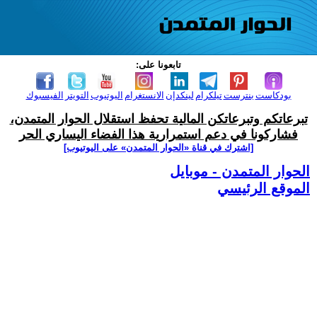
تابعونا على:
بودكاست
بنترست
تيلكرام
لينكدإن
الانستغرام
اليوتيوب
التويتر
الفيسبوك
تبرعاتكم وتبرعاتكن المالية تحفظ استقلال الحوار المتمدن،
فشاركونا في دعم استمرارية هذا الفضاء اليساري الحر
[اشترك في قناة ‫«الحوار المتمدن» على اليوتيوب]
الحوار المتمدن - موبايل
الموقع الرئيسي