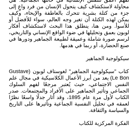
لفهم أعمق للنفس الإنسانية في حالتها الجماعية. هي
محاولة لاستكشاف كيف يتحول الإنسان من فرد واعٍ إلى
جزء من كتلة بشرية تتحرك بالعاطفة والإيحاء، وكيف
يمكن لهذه الكتلة أن تغير وجه العالم، سواء للأفضل أو
للأسوأ. ومن هنا، ينطلق هذا البحث لاستكشاف أفكار
لوبون بعمق وتحليلها في ضوء الواقع الإنساني والتاريخي،
لرسم صورة شاملة وعميقة لطبيعة الجماهير ودورها في
صنع الحضارة، أو ربما في هدمها.
سيكولوجية الجماهير
كتاب "سيكولوجية الجماهير" لغوستاف لوبون (Gustave
Le Bon) يعد من أبرز الأعمال الكلاسيكية في مجال علم
النفس الاجتماعي، حيث يُعتبر مرجعًا لفهم السلوك
الجماعي وتأثير الجماهير على الأفراد والمجتمعات. صدر
الكتاب لأول مرة عام 1895، وقد أثار جدلًا واسعًا نظرًا
لعمقه في تحليل النفسية الجماعية وتأثيرها على التاريخ
والسياسة والثقافة.
الفكرة المركزية للكتاب