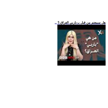
.. هل سمعتم من قبل بـ-باربي العراق-؟