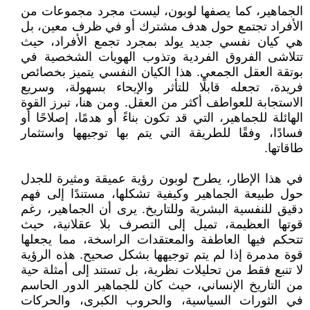
الجماهير، كما يصفها لوبون، ليست مجرد مجموعات من
الأفراد تجتمع حول هدف مشترك أو في ظرف معين، بل
هي كيان نفسي جديد يولد بمجرد تجمع الأفراد، حيث
تتلاشى الفروق الفردية وتذوب الهويات الشخصية في
بوتقة العقل الجمعي. هذا الكيان النفسي يتميز بخصائص
فريدة، تجعله قابلًا للتأثر والإيحاء بسهولة، وسريع
الاستجابة للعواطف أكثر من العقل. ومن هنا، تبرز القوة
الهائلة للجماهير، التي قد تكون بناءً أو هدمًا، إصلاحًا أو
فسادًا، وفقًا للطريقة التي يتم بها توجيهها واستثمار
طاقاتها.
في هذا الإطار، يطرح لوبون رؤية عميقة ومثيرة للجدل
حول طبيعة الجماهير وكيفية تشكلها، مستندًا إلى فهم
دقيق للنفسية البشرية وللتاريخ. يرى أن الجماهير، رغم
قوتها العظيمة، تميل إلى التصرف بلا عقلانية، حيث
تتحكم فيها العاطفة والمعتقدات الراسخة، مما يجعلها
قوة مدمرة إذا لم يتم توجيهها بشكل صحيح. هذه الرؤية
لا تنبع فقط من تحليلات نظرية، بل تستند إلى أمثلة حية
من التاريخ الإنساني، حيث كان للجماهير الدور الحاسم
في الثورات السياسية، والحروب الكبرى، والحركات