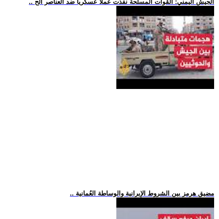
.. الجيش اليمني: القوات المسلحة نفذت عملا عسكريا ضد العناصر الح
.. مضيق هرمز بين الشروط الإيرانية والوساطة العُمانية