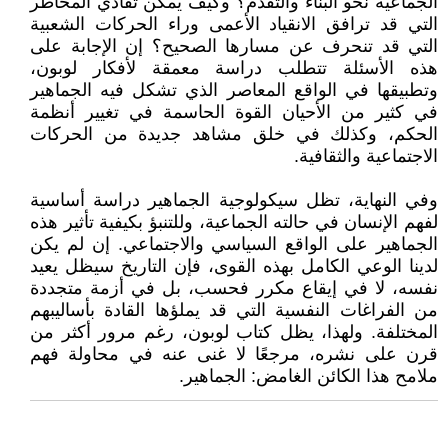
الجماعية نحو البناء والتقدم؟ وكيف يمكن تفادي المخاطر
التي قد ترافق الانقياد الأعمى وراء الحركات الشعبية
التي قد تنحرف عن مسارها الصحيح؟ إن الإجابة على
هذه الأسئلة تتطلب دراسة معمقة لأفكار لوبون،
وتطبيقها في الواقع المعاصر الذي تشكل فيه الجماهير
في كثير من الأحيان القوة الحاسمة في تغيير أنظمة
الحكم، وكذلك في خلق مشاهد جديدة من الحركات
الاجتماعية والثقافية.
وفي النهاية، تظل سيكولوجية الجماهير دراسة أساسية
لفهم الإنسان في حالته الجماعية، وللتنبؤ بكيفية تأثير هذه
الجماهير على الواقع السياسي والاجتماعي. إن لم يكن
لدينا الوعي الكامل بهذه القوى، فإن التاريخ سيظل يعيد
نفسه، لا في إيقاع مكرر فحسب، بل في أزمة متجددة
من الفراغات النفسية التي قد يملؤها القادة بأساليبهم
المختلفة. ولهذا، يظل كتاب لوبون، رغم مرور أكثر من
قرن على نشره، مرجعًا لا غنى عنه في محاولة فهم
ملامح هذا الكائن الغامض: الجماهير.