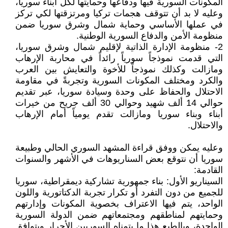
المكونات السورية فيها ودفاعها وحمايتها لكل أبناء سوريا،
وعليه لا بد أن تتوقف هجمات تركيا ومرتزقتها لكي تركز
في عملها الأساسي وحماية شمال وشرق سوريا ضمن
منظومة الأمن والدفاع السورية الوطنية.
2- منظومة الإدارة الذاتية لإقليم شمال وشرق سوريا،
التي قدمت نموذجاً سورياً رائداً في محاربة الإرهاب
ومازالت وكذلك نموذجاً للأخوة والتعايش بين العرب
والكرد ومختلف المكونات السورية وتجربةً في مقاومة
الاحتلال والحفاظ على وحدة وسيادة سوريا، عبر تقديم
حوالي 14 ألف شهيد وحوالي 30 ألف جريح من خيرات
أبناء وبناء سوريا ومازالت تقدم يومياً أمام الإرهاب
والاحتلال.
وعليه يمكن ووفق قراءة المشهد السوري الحالي وطبيعة
سوريا أن نتوقع بعض السناريوهات في الأشهر والسنوات
القادمة:
السيناريو الأول: بناء جمهورية تشاركية ديمقراطية، سوريا
للجميع من دون التفرد أو تكرار تجربة الدكتاتورية واللون
الواحد، يتم فيها الاعتراف بخصوية المكونات وإدارتهم
وحمايتهم لمناطقهم ومجتمعاتهم ضمن الدولة السورية
الواحدة، وبالطبع هذا ما يتمناه السوريين الأحرار ويتوافق