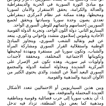
مع مبادئ الثورة السورية في الحرية والديمقراطية
والعدالة والكرامة، يحقق الاستقرار والأمان لسوريا
ومحيطها، وهذه ممكنة عبر نظام لامركزي ديمقراطي
تعددي يصون وحدة سوريا وسيادتها ويحقق لجميع
السوريين إحساسهم وانتمائهم للوطن السوري الواحد.
السناريو الثاني: دولة اللون الواحد، وتجربة الدولة القومية
الأحادية وبلبوس إسلاموي متشدد وإخواني وذكوري، يبتعد
عن قيم وتقاليد الشعب السوري، ويتجاوز المبادئ
الوطنية واستقلالية القرار السوري ومشاركة المرأة
والشباب، وتكون سوريا غير مستقرة ومهددة لمحيطها
وتكويناتها الاجتماعية المختلفة، ومحققة لأجندات
وأولويات غير سورية، وهذه تكون عبر الإصرار على
المركزية الشديدة ومحاولة أسلمة الدولة والمجتمع
السوري البعيد أصلاً عن التشدد والذي يحتوي الكثير من
الألوان الدينية والمذهبية والقومية.
وبين هذين السيناريويين أو الاحتماليين تتعدد الأشكال
العديدة المحتملة والمتوقعة، منها:
1- أن يذهب سوريا إلى حرب فصائلية وقومية ومناطقية
ومذهبية كما بعض دول المنطقة، تزداد فيه تدخل