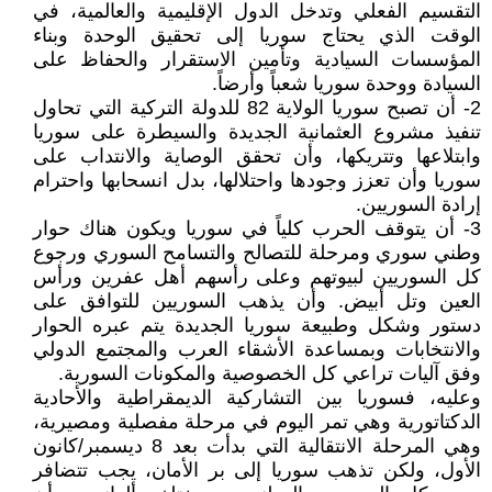
التقسيم الفعلي وتدخل الدول الإقليمية والعالمية، في
الوقت الذي يحتاج سوريا إلى تحقيق الوحدة وبناء
المؤسسات السيادية وتأمين الاستقرار والحفاظ على
السيادة ووحدة سوريا شعباً وأرضاً.
2- أن تصبح سوريا الولاية 82 للدولة التركية التي تحاول
تنفيذ مشروع العثمانية الجديدة والسيطرة على سوريا
وابتلاعها وتتريكها، وأن تحقق الوصاية والانتداب على
سوريا وأن تعزز وجودها واحتلالها، بدل انسحابها واحترام
إرادة السوريين.
3- أن يتوقف الحرب كلياً في سوريا ويكون هناك حوار
وطني سوري ومرحلة للتصالح والتسامح السوري ورجوع
كل السوريين لبيوتهم وعلى رأسهم أهل عفرين ورأس
العين وتل أبيض. وأن يذهب السوريين للتوافق على
دستور وشكل وطبيعة سوريا الجديدة يتم عبره الحوار
والانتخابات وبمساعدة الأشقاء العرب والمجتمع الدولي
وفق آليات تراعي كل الخصوصية والمكونات السورية.
وعليه، فسوريا بين التشاركية الديمقراطية والأحادية
الدكتاتورية وهي تمر اليوم في مرحلة مفصلية ومصيرية،
وهي المرحلة الانتقالية التي بدأت بعد 8 ديسمبر/كانون
الأول، ولكن تذهب سوريا إلى بر الأمان، يجب تتضافر