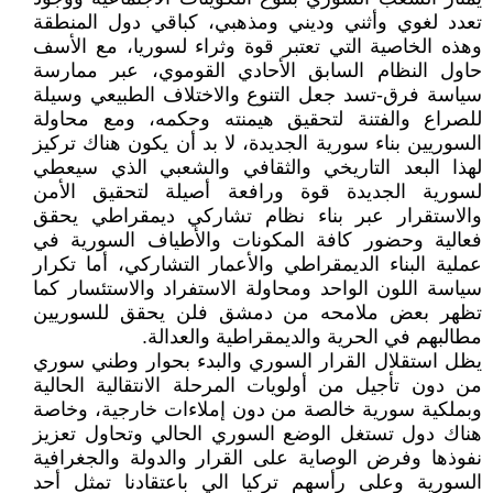
تعدد لغوي وأثني وديني ومذهبي، كباقي دول المنطقة
وهذه الخاصية التي تعتبر قوة وثراء لسوريا، مع الأسف
حاول النظام السابق الأحادي القوموي، عبر ممارسة
سياسة فرق-تسد جعل التنوع والاختلاف الطبيعي وسيلة
للصراع والفتنة لتحقيق هيمنته وحكمه، ومع محاولة
السوريين بناء سورية الجديدة، لا بد أن يكون هناك تركيز
لهذا البعد التاريخي والثقافي والشعبي الذي سيعطي
لسورية الجديدة قوة ورافعة أصيلة لتحقيق الأمن
والاستقرار عبر بناء نظام تشاركي ديمقراطي يحقق
فعالية وحضور كافة المكونات والأطياف السورية في
عملية البناء الديمقراطي والأعمار التشاركي، أما تكرار
سياسة اللون الواحد ومحاولة الاستفراد والاستئسار كما
تظهر بعض ملامحه من دمشق فلن يحقق للسوريين
مطالبهم في الحرية والديمقراطية والعدالة.
يظل استقلال القرار السوري والبدء بحوار وطني سوري
من دون تأجيل من أولويات المرحلة الانتقالية الحالية
وبملكية سورية خالصة من دون إملاءات خارجية، وخاصة
هناك دول تستغل الوضع السوري الحالي وتحاول تعزيز
نفوذها وفرض الوصاية على القرار والدولة والجغرافية
السورية وعلى رأسهم تركيا الي باعتقادنا تمثل أحد