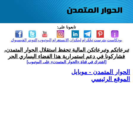
تابعونا على:
بودكاست
بنترست
تيلكرام
لينكدإن
الانستغرام
اليوتيوب
التويتر
الفيسبوك
تبرعاتكم وتبرعاتكن المالية تحفظ استقلال الحوار المتمدن،
فشاركونا في دعم استمرارية هذا الفضاء اليساري الحر
[اشترك في قناة ‫«الحوار المتمدن» على اليوتيوب]
الحوار المتمدن - موبايل
الموقع الرئيسي