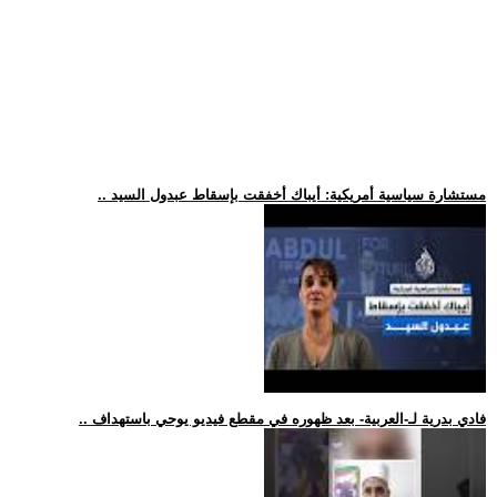
.. مستشارة سياسية أمريكية: أيباك أخفقت بإسقاط عبدول السيد
.. فادي بدرية لـ-العربية- بعد ظهوره في مقطع فيديو يوحي باستهداف