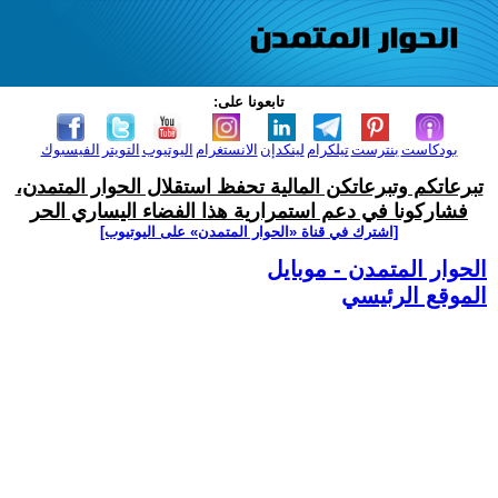
تابعونا على:
بودكاست
بنترست
تيلكرام
لينكدإن
الانستغرام
اليوتيوب
التويتر
الفيسبوك
تبرعاتكم وتبرعاتكن المالية تحفظ استقلال الحوار المتمدن،
فشاركونا في دعم استمرارية هذا الفضاء اليساري الحر
[اشترك في قناة ‫«الحوار المتمدن» على اليوتيوب]
الحوار المتمدن - موبايل
الموقع الرئيسي