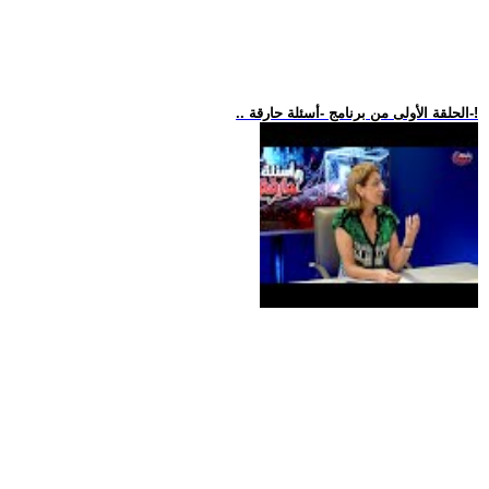
.. الحلقة الأولى من برنامج -أسئلة حارقة-!