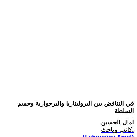
في التناقض بين البروليتاريا والبرجوازية وحسم
السلطة
امال الحسين
كاتب وباحث.
(Lahoucine Amal)