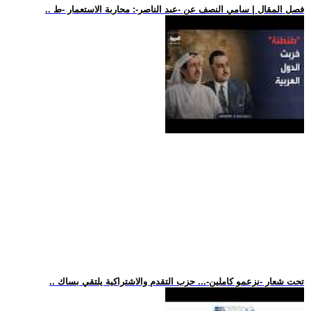
.. فصل المقال | سامي النصف عن -عبد الناصر-: محاربة الاستعمار -ط
.. تحت شعار -نزعمو كاملين-... حزب التقدم والاشتراكية يلتقي بساك