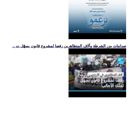
.. صدامات بين الشرطة وآلاف المتظاهرين رفضا لمشروع قانون يسهّل ت