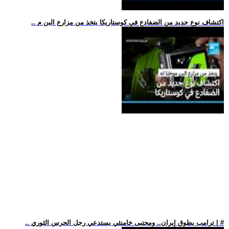
.. اكتشاف نوع جديد من الضفادع في كوستاريكا يتخذ من مزارع البن م
.. ترامب يطوق إيران.. ومجتبى خامنئي يستدعي رجل الحرس الثوري | #