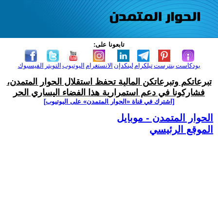
تابعونا على:
بودكاست
بنترست
تيلكرام
لينكدإن
الانستغرام
اليوتيوب
التويتر
الفيسبوك
تبرعاتكم وتبرعاتكن المالية تحفظ استقلال الحوار المتمدن،
فشاركونا في دعم استمرارية هذا الفضاء اليساري الحر
[اشترك في قناة ‫«الحوار المتمدن» على اليوتيوب]
الحوار المتمدن - موبايل
الموقع الرئيسي