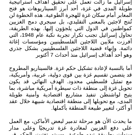
إسرائيل ما زالت تعمل على تحقيق أهداف استراتيجية
طويلة المدى في غزة، أحد أبرز السيناريوهات هو فتح
المعابر أمام سكان غزة للهجرة الطوعية. هذه الخطوة لن
تُنتج لاجئين بالمعنى التقليدي، بل سيجري دمج الغزيين
كمواطنين في الدول التي يلجؤون إليها. بهذه الطريقة،
تحاول إسرائيل تجنب تكرار تجربة نكبة عام 1948، التي
أفرزت ملايين اللاجئين الفلسطينيين ومؤسسات إغاثة
دائمة. وإنهاء قضية اللاجئين الفلسطينيين بشكل جذري
وهو أحد أهداف إسرائيل منذ أحداث 7 أكتوبر
أما بالنسبة لإعادة تشكيل حكم غزة. فالسيناريو المطروح
قد يتضمن تقسيم غزة بين قوى دولية، عربية، وأمريكية،
مع تمثيل فلسطيني محدود. الهدف النهائي قد يكون
تحويل غزة إلى منطقة ذات سيطرة أمريكية مباشرة، بما
يتيح لواشنطن تنفيذ مشاريع اقتصادية وأمنية طويلة
المدى، مع تحويلها إلى منطقة اقتصادية شبيهة خلال عقد
أو أكثر، لتغيير طبيعة المنطقة بأكملها.
ما يحدث الأن هو مرحلة تدمير لبعض الأماكن، مع العمل
على دفع الغزيين لمغادرة غزة تدريجيًا وعلى مدار
سنوات بطريقة تبدو طوعية. وسيتم تفتيت الحكم في