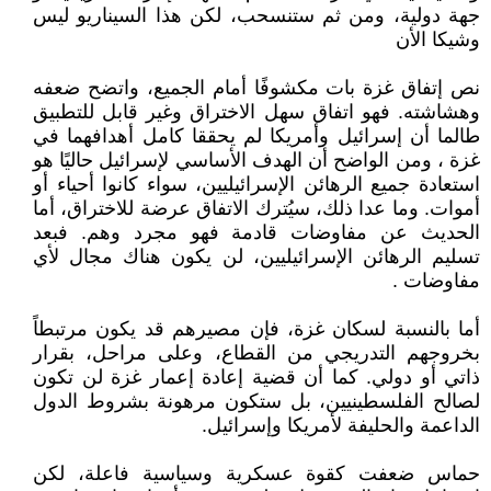
جهة دولية، ومن ثم ستنسحب، لكن هذا السيناريو ليس
وشيكا الأن
نص إتفاق غزة بات مكشوفًا أمام الجميع، واتضح ضعفه
وهشاشته. فهو اتفاق سهل الاختراق وغير قابل للتطبيق
طالما أن إسرائيل وأمريكا لم يحققا كامل أهدافهما في
غزة ، ومن الواضح أن الهدف الأساسي لإسرائيل حاليًا هو
استعادة جميع الرهائن الإسرائيليين، سواء كانوا أحياء أو
أموات. وما عدا ذلك، سيُترك الاتفاق عرضة للاختراق، أما
الحديث عن مفاوضات قادمة فهو مجرد وهم. فبعد
تسليم الرهائن الإسرائيليين، لن يكون هناك مجال لأي
مفاوضات .
أما بالنسبة لسكان غزة، فإن مصيرهم قد يكون مرتبطاً
بخروجهم التدريجي من القطاع، وعلى مراحل، بقرار
ذاتي أو دولي. كما أن قضية إعادة إعمار غزة لن تكون
لصالح الفلسطينيين، بل ستكون مرهونة بشروط الدول
الداعمة والحليفة لأمريكا وإسرائيل.
حماس ضعفت كقوة عسكرية وسياسية فاعلة، لكن