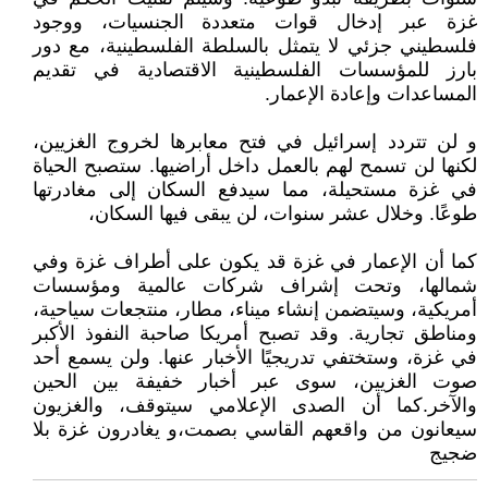
غزة عبر إدخال قوات متعددة الجنسيات، ووجود
فلسطيني جزئي لا يتمثل بالسلطة الفلسطينية، مع دور
بارز للمؤسسات الفلسطينية الاقتصادية في تقديم
المساعدات وإعادة الإعمار.
و لن تتردد إسرائيل في فتح معابرها لخروج الغزيين،
لكنها لن تسمح لهم بالعمل داخل أراضيها. ستصبح الحياة
في غزة مستحيلة، مما سيدفع السكان إلى مغادرتها
طوعًا. وخلال عشر سنوات، لن يبقى فيها السكان،
كما أن الإعمار في غزة قد يكون على أطراف غزة وفي
شمالها، وتحت إشراف شركات عالمية ومؤسسات
أمريكية، وسيتضمن إنشاء ميناء، مطار، منتجعات سياحية،
ومناطق تجارية. وقد تصبح أمريكا صاحبة النفوذ الأكبر
في غزة، وستختفي تدريجيًا الأخبار عنها. ولن يسمع أحد
صوت الغزيين، سوى عبر أخبار خفيفة بين الحين
والآخر.كما أن الصدى الإعلامي سيتوقف، والغزيون
سيعانون من واقعهم القاسي بصمت،و يغادرون غزة بلا
ضجيج