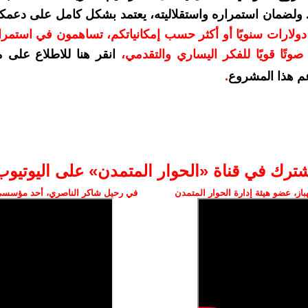
. ولضمان استمراره واستقلاليته، يعتمد بشكل كامل على دعمك
دعمكم بمبلغ 10 دولارات سنويًا أو أكثر حسب إمكانياتكم، تساهمون في استم
وتًا قويًا للفكر اليساري والتقدمي
،
انقر هنا للاطلاع على 
م هذا المشروع
.
شترك في قناة «الحوار المتمدن» على اليوتيوب
ز، عضو هيئة إدارة الحوار المتمدن
في رحيل شاكر الناصري، أحد مؤسسي 