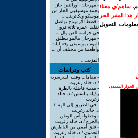
-
مهرجان -أورالتيرا جاز-
م.
ساهم/ي معنا!
يجمع موسيقيي الجاز من
رار هذا المنبر الحر
موسكو ويكاترينب ...
-
قطط الإرميتاج تواصل
معلومات التحويل
تقليدا عمره ثلاثة قرون
في حراسة الفن وال ...
-
مهرجان مالمو ينطلق
اليوم بموسيقى وفعاليات
وأطعمة من مختلف أن ...
المزيد.....
كتب ودراسات
-
مقامات وقف السرسرية
/ د. خالد زغريت
الحوار المتمدن
-
مدينة فاضلة بالطرة
رذيلة بالنقش / د. خالد
زغريت
-
في الطريق إلى الهفا /
د. خالد زغريت
-
وحطوا رأس الوطن
بالخرج / د. خالد زغريت
-
قلق أممي من الباطرش
الحموي / د. خالد زغريت
-
الضحك من لحى الزمان