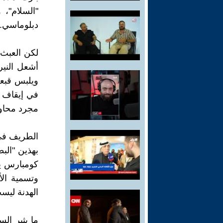
"السلام"،
دبلوماسي.
لكن العبث 
أشعل النير
ويلبس قبعة
في إيقاف 
مجرد محاول
الطريف في 
بهذين "الب
كومبارس يع
وتسمية الأم
الهدنة لي
ما يثير ال