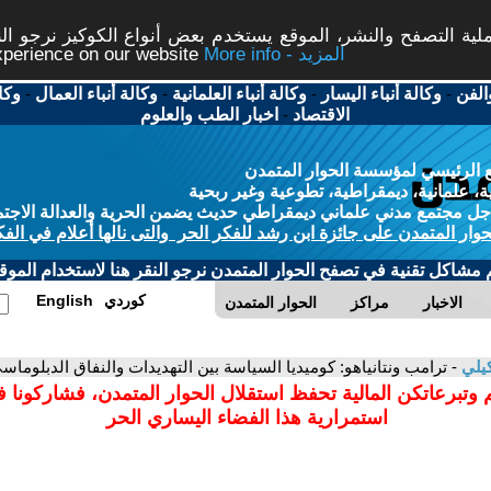
ة التصفح والنشر، الموقع يستخدم بعض أنواع الكوكيز نرجو النق
More info - المزيد
experience on our website
الفن
-
وكالة أنباء اليسار
-
وكالة أنباء العلمانية
-
وكالة أنباء العمال
-
وكا
الاقتصاد
-
اخبار الطب والعلوم
 الرئيسي لمؤسسة الحوار المتمدن
، علمانية، ديمقراطية، تطوعية وغير ربحية
ل مجتمع مدني علماني ديمقراطي حديث يضمن الحرية والعدالة الاجتم
حوار المتمدن على جائزة ابن رشد للفكر الحر والتى نالها أعلام في الفك
م مشاكل تقنية في تصفح الحوار المتمدن نرجو النقر هنا لاستخدام الموقع
كوردي
English
الاخبار
مراكز
الحوار المتمدن
كيلي
- ترامب ونتانياهو: كوميديا السياسة بين التهديدات والنفاق الدبلوماس
 وتبرعاتكن المالية تحفظ استقلال الحوار المتمدن، فشاركونا 
استمرارية هذا الفضاء اليساري الحر