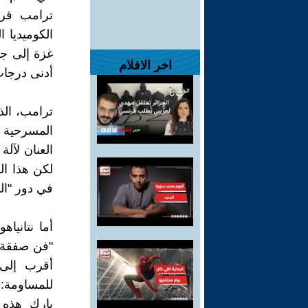
ترامب قر
الكوميديا 
غزة إلى جح
اخر الافلام
أدنى درجات
ترامب، الذ
المسرحية ب
العنان لآلة
لكن هذا ا
في دور "الم
أما نتانيا
"فن صفقة ا
أقرب إلى 
للمساومة: 
بارك هذه 