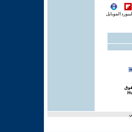
يبورد
الموبايل
ي