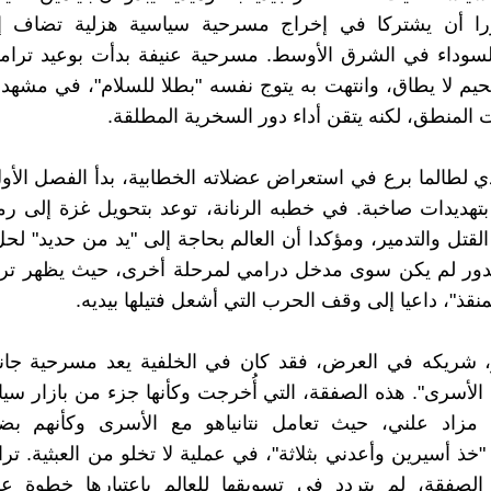
را أن يشتركا في إخراج مسرحية سياسية هزلية تضاف 
السوداء في الشرق الأوسط. مسرحية عنيفة بدأت بوعيد ترام
يم لا يطاق، وانتهت به يتوج نفسه "بطلا للسلام"، في مشهد 
 المنطق، لكنه يتقن أداء دور السخرية المطلقة.
ي لطالما برع في استعراض عضلاته الخطابية، بدأ الفصل الأ
تهديدات صاخبة. في خطبه الرنانة، توعد بتحويل غزة إلى رم
 القتل والتدمير، ومؤكدا أن العالم بحاجة إلى "يد من حديد" لح
لدور لم يكن سوى مدخل درامي لمرحلة أخرى، حيث يظهر تر
نقذ"، داعيا إلى وقف الحرب التي أشعل فتيلها بيديه.
هو، شريكه في العرض، فقد كان في الخلفية يعد مسرحية جانب
لأسرى". هذه الصفقة، التي أُخرجت وكأنها جزء من بازار س
مزاد علني، حيث تعامل نتانياهو مع الأسرى وكأنهم بضا
"خذ أسيرين وأعدني بثلاثة"، في عملية لا تخلو من العبثية. تر
الصفقة، لم يتردد في تسويقها للعالم باعتبارها خطوة 