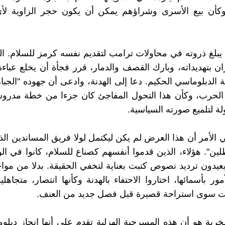
 وكأن بيع الأسرى وشراؤهم يمكن أن يكون حجر الزاوية ل
يبلغ ذروته في محاولات ترامب لتقديم نفسه كرمز للسلام. ا
ان بتهديداته، وبارك القصف والدمار، قرر فجأة أن يخلع عباء
 الدبلوماسي الحكيم. دعا إلى الهدنة، وادعى أن جهوده "الجب
الحرب، وكأن هذا التحول المفاجئ كان جزءا من خطة مدرو
ة لتلميع صورته السياسية.
الأمر أن هذا العرض لم يكن ليكتمل لولا فريق المساندين الذ
طلين". هؤلاء، الذين قدموا أنفسهم كصناع للسلام، كانوا في ال
يدون ترديد نصوص كتبت بعناية لتخفي الحقيقة. بدلا من مواج
ور بأسمائها، اختاروا الاحتفاء بالهدنة وكأنها انتصار، متجاهل
ست سوى استراحة قصيرة قبل فصل جديد من العنف.
سخرية هو أن هذه المسرحية الهزلية تقدم على أنها إنجاز دبل