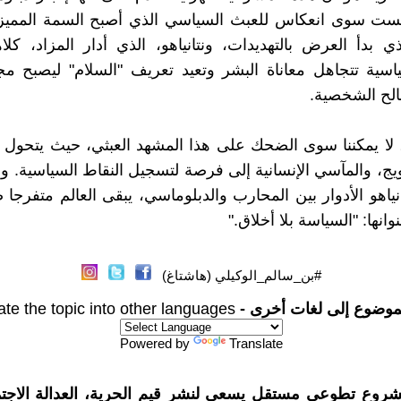
ليست سوى انعكاس للعبث السياسي الذي أصبح السمة المميزة
ي بدأ العرض بالتهديدات، ونتانياهو، الذي أدار المزاد، كلا
اسية تتجاهل معاناة البشر وتعيد تعريف "السلام" ليصبح م
لح الشخصية.
، لا يمكننا سوى الضحك على هذا المشهد العبثي، حيث يتحول ا
ج، والمآسي الإنسانية إلى فرصة لتسجيل النقاط السياسية. وبين
نياهو الأدوار بين المحارب والدبلوماسي، يبقى العالم متفرجا 
نها: "السياسة بلا أخلاق."
#بن_سالم_الوكيلي (هاشتاغ)
موضوع إلى لغات أخرى -
ate the topic into other languages
Powered by
Translate
شروع تطوعي مستقل يسعى لنشر قيم الحرية، العدالة الاجتم