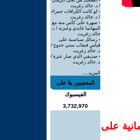
/ د. خالد زغريت
-
لو كانت الكرافات حمراء
/ د. خالد زغريت
-
سهرة على كأس متة مع
المهاتما غاندي وعنزته / د.
خالد زغريت
-
رسائل سياسية على
قياس قبقاب ستي خدوج /
د. خالد زغريت
-
صديقي الذي صار عنزة /
د. خالد زغريت
المزيد.....
المعجبين بنا على
الفيسبوك
3,732,970
انية على