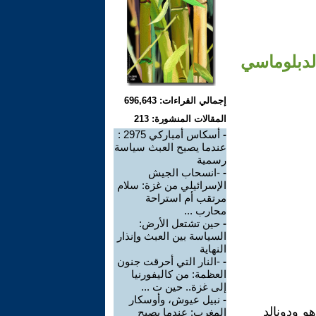
الدبلوماسي
إجمالي القراءات: 696,643
المقالات المنشورة: 213
-
أسكاس أمباركي 2975 :
عندما يصبح العبث سياسة
رسمية
-
-انسحاب الجيش
الإسرائيلي من غزة: سلام
مرتقب أم استراحة
محارب ...
-
حين تشتعل الأرض:
السياسة بين العبث وإنذار
النهاية
-
-النار التي أحرقت جنون
العظمة: من كاليفورنيا
إلى غزة.. حين ت ...
-
نبيل عيوش، وأوسكار
هو ودونالد
المغرب: عندما يصبح