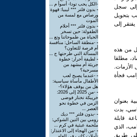
-الكل يحب تودا- أسوأ م ...
إلى سجل
-
بدون فلتر *** ليبيا: قهوة
ب بتحويل
ورصاص مع لمسة من
الموت
يفتقر إلى
-
بدون فلتر *** أحلام
الطفولة: حين تسخر
الحياة من طموحاتنا وتع ...
-
-منطقة الساحل: منافسة
أم فرصة للتعاون؟
ول من هذه
المسألة التي طرحتها ج ...
اد، مطلقا
-
لطيفة أحرار: خطوة
جريئة أم مشهد من
ل الأزمات.
مسرحية؟
امب فجأة
-
-عندما يصبح لعب
الأطفال مأساة سياسية:
هل من يوقف هؤلاء؟-
-
-من 2025 إلى 2026:
خريبكة تختار فوضى
ية بعنوان
الزمن في خطوة نحو
العصر ...
ياسي، بدت
-
-بدون فلتر *** ديك
عة قابلة
رومي بين التين الشوكي:
ملحمة عبثية في كرم ...
امب، الذي
-
-من الهجاء إلى الاعتذار:
على طريق
تأملات كاتب في العام