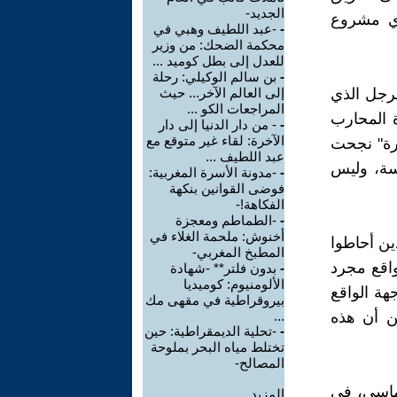
الجديد-
أي مشروع
-
-عبد اللطيف وهبي في
محكمة الضحك: من وزير
للعدل إلى بطل كوميد ...
-
بن سالم الوكيلي: رحلة
لرجل الذي
إلى العالم الآخر... حيث
المراجعات الكو ...
ة المحارب
-
- من دار الدنيا إلى دار
الآخرة: لقاء غير متوقع مع
ارة" نجحت
عبد اللطيف ...
سة، وليس
-
-مدونة الأسرة المغربية:
فوضى القوانين بنكهة
الفكاهة!-
-
-الطماطم ومعجزة
أخنوش: ملحمة الغلاء في
ين أحاطوا
المطبخ المغربي-
واقع مجرد
-
بدون فلتر** -شهادة
الألومنيوم: كوميديا
هة الواقع
بيروقراطية في مقهى مك
ين أن هذه
...
-
-تحلية الديمقراطية: حين
تختلط مياه البحر بملوحة
المصالح-
وماسي، في
المزيد.....