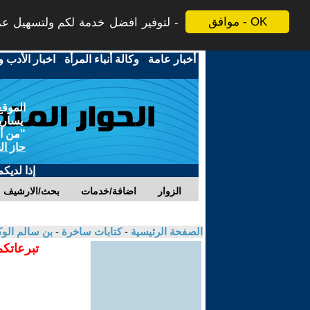
موافق - OK
لتوفير افضل خدمة لكم ولتسهيل عملي
أخبار عامة
-
وكالة أنباء المرأة
-
اخبار الأدب و
الموقع
يسارية
"من أج
حاز ال
إذا لديك
الزوار
اضافة/خدمات
بحث/الارشيف
الصفحة الرئيسية
-
كتابات ساخرة
-
بن سالم الو
تبرعاتكم