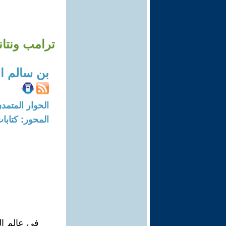
ترامب ونتان
بن سالم ال
الحوار المتمدن-العدد: 8224 - 25
المحور: كتاب
في عالم الس