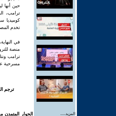
حين أنها 
ترامب، الذ
كوميديا سي
تخدم المصا
في النهاية
منصة للتروي
ترامب ونتا
مسرحية عنوا
ترجم ال
المزيد.....
الحوار المتمدن م