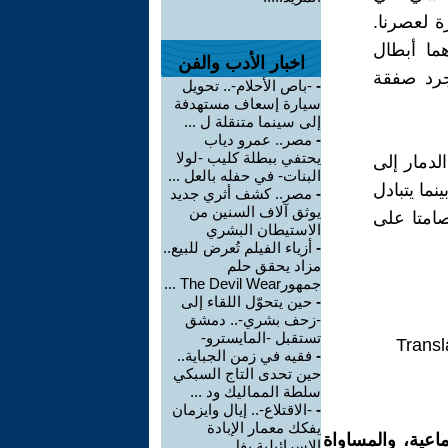
 لعصرنا.
هما أبطال
اخبار الأدب والفن
جرد صفقة
-
-باص الأحلام-.. تحويل
سيارة إسعاف مستهدفة
إلى سينما متنقلة ل ...
-
مصر.. عمرو دياب
يحتفي ببطلة كليب -لولا
لدمار إلى
البنات- في حفله بالعل ...
ما يتبادل
-
مصر.. كشف أثري جديد
يوثق آلاف السنين من
صامتا على
الاستيطان البشري
-
أزياء الفيلم تُعرض للبيع..
مزاد يحقق حلم
جمهورThe Devil Wear ...
-
حين يتحوّل اللقاء إلى
-زحف بشري-.. دمشق
تستقبل -المايسترو-
Transl
-
فقيه في زمن الجباية..
حين تحدى التاج السبكي
سلطة المماليك ود ...
-
-الاقتلاع-.. إيال وايزمان
يفكك معمار الإبادة
اعية، والمساواة
الإسرائيلية بفل ...