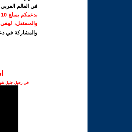
في العالم العربي
ب
والمستقل، ليبقى ص
والمشاركة في دع
ا‫
في رحيل جليل شهبا