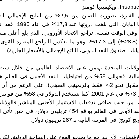
وفي نفس الفترة، تطورت الصين من 2,5% من الناتج ال
16,9%. أما اليابان، التي بلغت ذر
 3,8%. وفي الوقت نفسه، تراجع الاتحاد الأوروبي، الذي بلغ أعلى م
عام 1992 (28,8%) إلى 17,3%، وهو ما يعكس التراجع المطرد للق
بيانات صندوق النقد الدولي، الناتج الإجمالي بالأسعار الجارية).
ولايات المتحدة تهيمن على الاقتصاد العالمي من خلال سيط
الأسواق المالية. فحوالي 58% من احتياطيات النقد الأجنبي في العا
الأمريكي (مقابل نحو 2% فقط بالرنمينبي الصيني)، على الرغم من 
انخفض من 73% في عام 2001. كما يستخدم ال
أما من حيث صافي تدفقات الاستثمار الأجنبي المباشر فالولايا
تحتل المرتبة الأولى في العالم بواقع 454 تريليون دولار، في 
) في المرتبة الثانية بـ 287 تريليون دولار.
لاقتصادي لأي بلد هو ما يمنحه القوة على الساحة الدولية، لكن 