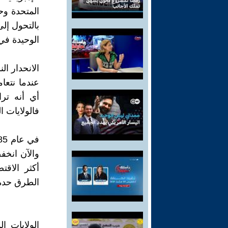
المتحدة وح
بالتحول إل
الوحيدة في 
الانحدار الن
عندما نتعام
أي أنه تر
فالولايات ا
أكثر الاقت
الطرق حدة
الولايات ا