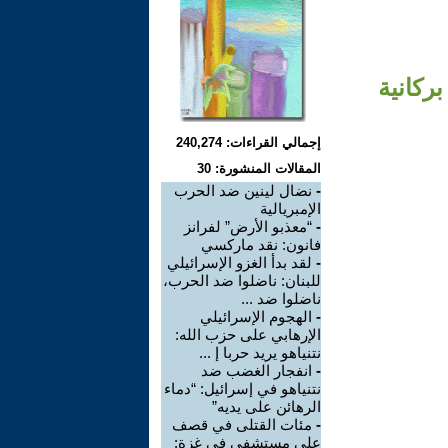
بركانية
إجمالي القراءات: 240,274
المقالات المنشورة: 30
-
نضال لينين ضد الحرب
الإمبريالية
-
“معذبو الأرض” لفرانز
فانون: نقد ماركسي
-
لقد بدأ الغزو الإسرائيلي
للبنان: ناضلوا ضد الحرب،
ناضلوا ضد ...
-
الهجوم الإسرائيلي
الإرهابي على حزب الله:
نتنياهو يريد حربا إ ...
-
انفجار الغضب ضد
نتنياهو في إسرائيل: “دماء
الرهائن على يديه”
-
مئات القتلى في قصف
على مستشفى في غزة: