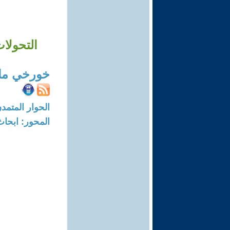
التحولات
خورخي ما
الحوار المتمدن-العدد: 8218 - 25
المحور: ابحاث