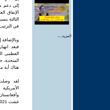
في الترتيب
المزيد.....
وبالإضافة إ
المتحدة، ح
هناك أية مع
لقد وصلت 
الأمريكية
وأفغانستان
غشت 2021، أُجبرت على الانسحاب المهين من أفغانستان.