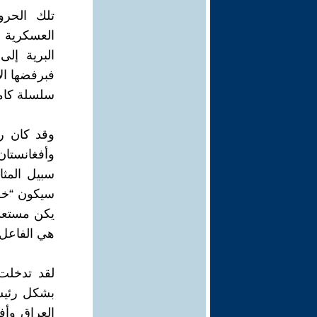
تلك الحرو
العسكرية ا
البرية إلى
فبرفضها ال
سلسلة كاملة
وقد كان رف
وأفغانستان
سيكون “خطا
يكن مستعد
هي الفاعل 
لقد تدخلت 
بشكل رئيس
العراق وأف