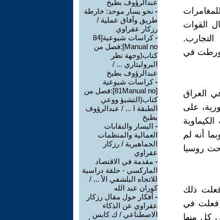
عبدالرؤوف بطيخ
لمغامرات
-
نحو يسار موحد: خارطة
طريق وآفاق عملية /
ال القوات
رزكار عقراوي
 التجارب.
-
كراسات شيوعية[84
Manual no]:فصل من
 تورطت في
كتاب(وجهة نظر
البروليتاري ... /
عبدالرؤوف بطيخ
-
كراسات شيوعية
[81Manual no]:فصل من
في العراق
كتاب(التشيؤ ووعي
ورية، على
الطبقة ا ... / عبدالرؤوف
بطيخ
سلحة الكيماوية
-
اليسار والنقابات
ما أنه لم
العمالية والمنظمات
الجماهيرية / رزكار
حت روسيا
عقراوي
-
مقدمة في الاقتصاد
الماركسي - حلقة دراسية
للاتجاه البلشفي الأ ... /
كوران عبد الله
 فعلت ذلك
-
أفكار حول مقال رزكار
 فعلت في
عقراوي عن الذكاء
الاصطناعي / ك كابس
ي كل منها