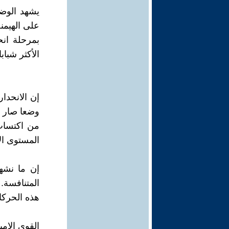
يشهد الوضع
على الهيمنة
بمرحلة ان
الأكثر شبابا
إن الانحدا
وضعا صار ف
من اكتساب 
المستوى ال
إن ما نشهد
المتنافسة.
هذه الحركا
القوى الإمب