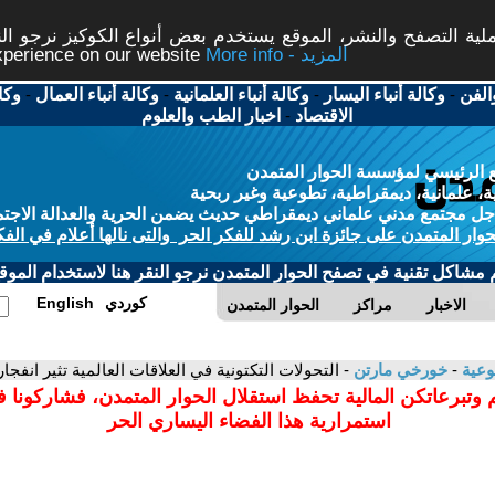
ة التصفح والنشر، الموقع يستخدم بعض أنواع الكوكيز نرجو النق
More info - المزيد
experience on our website
الفن
-
وكالة أنباء اليسار
-
وكالة أنباء العلمانية
-
وكالة أنباء العمال
-
وكا
الاقتصاد
-
اخبار الطب والعلوم
 الرئيسي لمؤسسة الحوار المتمدن
، علمانية، ديمقراطية، تطوعية وغير ربحية
ل مجتمع مدني علماني ديمقراطي حديث يضمن الحرية والعدالة الاجتم
حوار المتمدن على جائزة ابن رشد للفكر الحر والتى نالها أعلام في الفك
م مشاكل تقنية في تصفح الحوار المتمدن نرجو النقر هنا لاستخدام الموقع
كوردي
English
الاخبار
مراكز
الحوار المتمدن
وعية
-
خورخي مارتن
- التحولات التكتونية في العلاقات العالمية تثير انفجار
 وتبرعاتكن المالية تحفظ استقلال الحوار المتمدن، فشاركونا 
استمرارية هذا الفضاء اليساري الحر