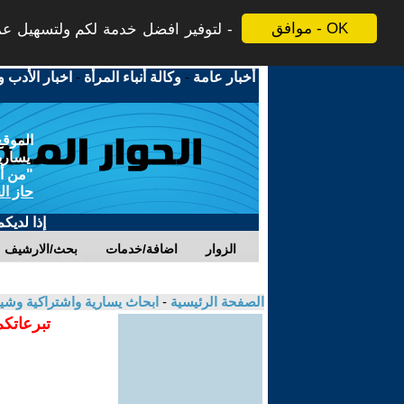
موافق - OK
لتوفير افضل خدمة لكم ولتسهيل عملي
أخبار عامة
-
وكالة أنباء المرأة
-
اخبار الأدب و
الموقع
يسارية
"من أج
حاز ال
إذا لديك
الزوار
اضافة/خدمات
بحث/الارشيف
الصفحة الرئيسية
-
ابحاث يسارية واشتراكية وشي
تبرعاتكم