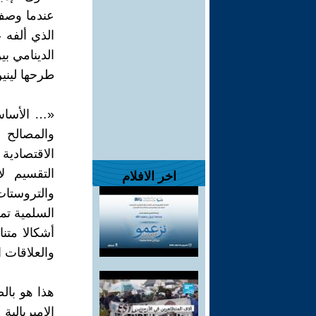
عندما وصف ل
الدينامي بي
طرحها لينين
«… الأساس
والمصالح 
الاقتصادية 
التقسيم ل
اخر الافلام
والتروستات
السلمية تم
أشكالا مت
والعلاقات ا
هذا هو بال
الإمبريالية