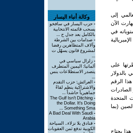
إجمالي العالمي إلى
وكالة أنباء اليسار
وتها عند 17,8% في عام 1995، فقد انهارت الآن
-
حزب اليسار في سافخو
يسحب قائمته الانتخابية
ستوياته في
بالكامل بعد جدل ح ...
وى الإمبريالية
-
صدامات بين الشرطة
وآلاف المتظاهرين رفضا
لمشروع قانون يسهّل ت
...
-
زلزال سياسي في
رتها على
ألمانيا: اليمين المتطرف
يتصدر الاستطلاعات بنس
لم هي بالدولار
...
أن هذا الرقم
-
العرائش: حزب التقدم
والاشتراكية ينظم لقاءً
دولار في 58% من فواتير الصادرات
جماهيرياً حاشداً ...
ت المتحدة
The Gulf Isn’t Ditching
-
the Dollar. It’s Doing
حين تأتي الصين (بما
Something Sma ...
A Bad Deal With Saudi
-
Arabia
-
فنادق بلا نزلاء.. السياحة
الكوبية تدفع ثمن العقوبات
هذا يحتاج