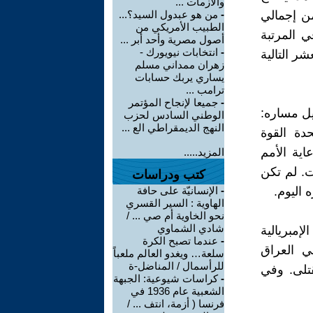
والأزمات ...
كرية. يمثل الإنفاق العسكري الأمريكي 40% من إجمالي
-
من هو عبدول السيد؟...
الطبيب الأمريكي من
انية بنسبة 12%، وروسيا في المرتبة
أصول مصرية وأحد أبر ...
-
انتخابات نيويورك -
لعشر التالية
زهران ممداني مسلم
يساري يربك حسابات
ترامب ...
-
جميعا لإنجاح المؤتمر
يل مساره:
الوطني السادس لحزب
النهج الديمقراطي الع ...
ولايات المتحدة القوة
غزو العراق، سنة 1991، تحت رعاية الأمم
المزيد.....
ت. لم تكن
كتب ودراسات
 اليوم.
-
الإنسانيّة على حافة
الهاوية : السير القسري
نحو الخاوية أم صي ... /
شادي الشماوي
مبريالية
-
عندما تصبح الكرة
ي العراق
سلعة… ويغدو العالم ملعباً
للرأسمال / المناضل-ة
قتلى. وفي
-
كراسات شيوعية: الجبهة
الشعبية عام 1936 في
فرنسا ( أزمة، انتف ... /