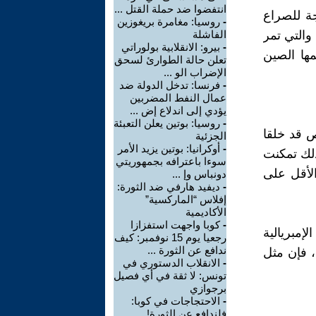
انتفضوا ضد حملة القتل ...
جة للصراع
-
روسيا: مغامرة بريغوزين
 والتي تمر
الفاشلة
-
بيرو: الانقلابية بولوراتي
ها الصين
تعلن حالة الطوارئ لسحق
الإضراب الو ...
-
فرنسا: تدخل الدولة ضد
عمال النفط المضربين
يؤدي إلى اندلاع إض ...
-
روسيا: بوتين يعلن التعبئة
ص قد خلقا
الجزئية
-
أوكرانيا: بوتين يزيد الأمر
ذلك تمكنت
سوءا باعترافه بجمهوريتي
لأقل على
دونباس وإ ...
-
ديفيد هارفي ضد الثورة:
إفلاس “الماركسية”
الأكاديمية
-
كوبا واجهت استفزازا
إمبريالية
رجعيا يوم 15 نوفمبر: كيف
ندافع عن الثورة ...
، فإن مثل
-
الانقلاب الدستوري في
تونس: لا ثقة في أي فصيل
برجوازي
-
الاحتجاجات في كوبا:
فلندافع عن الثورة!