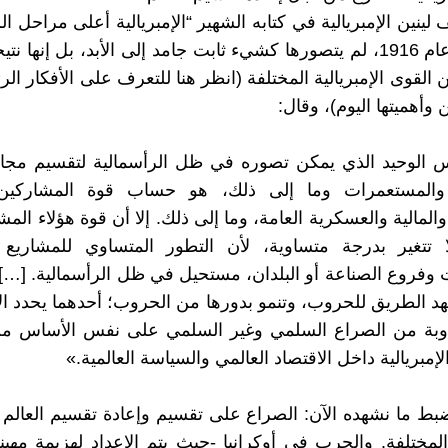
ينين الإمبريالية في كتابه الشهير “الإمبريالية أعلى مراحل ال
الذي ألفه عام 1916، لم يتصورها كشيء ثابت جامد إلى الأبد، بل إنها 
ن القوى الإمبريالية المختلفة (انظر هنا للتعرف على الأفكار الر
 وأهميتها اليوم)، وقال:
 الوحيد الذي يمكن تصوره في ظل الرأسمالية لتقسيم مجالا
والمستعمرات وما إلى ذلك، هو حساب قوة المشاركين،
والمالية والعسكرية العامة، وما إلى ذلك. إلا أن قوة هؤلاء ال
ا تتغير بدرجة متساوية، لأن التطور المتساوي للمشاريع ا
 وفروع الصناعة أو البلدان، مستحيل في ظل الرأسمالية. […] 
هد الطريق للحروب، وتنمو بدورها من الحروب؛ أحدهما يحدد الآ
ناوبة من الصراع السلمي وغير السلمي على نفس الأساس من
لإمبريالية داخل الاقتصاد العالمي والسياسة العالمية.»
ضبط ما نشهده الآن: الصراع على تقسيم وإعادة تقسيم العالم 
 المختلفة. والحرب في أوكرانيا -حيث يتم الإعداد لهزيمة مهينة