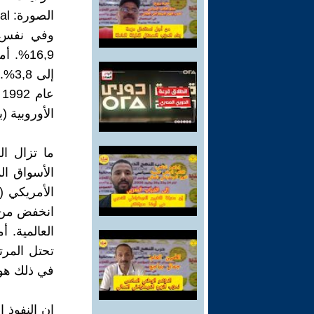
الصورة: Irisoptical، ويكيميديا ​​كومنز
إلى
الأوروبية (
ما تزال ال
العالمية. 
في ذلك هونج كونج
إن النفوذ ا