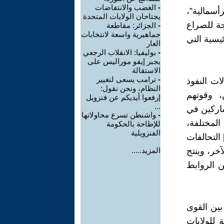
-
الغضب والانتفاضات
رأسمالية”،
يجتاحان الولايات المتحدة
نتيجة للصراع
-
الجزائر: مقاطعة
جماهيرية واسعة لانتخابات
ئيسية التي
العار
-
بوليفيا: الانقلاب الرجعي
يجبر إيفو موراليس على
الاستقالة
-
ترامب يسعى لتغيير
ت النفوذ
النظام، ونحن نقول:
 وقوتهم
إرفعوا أيديكم عن فنزويل
...
مشاركين في
-
واشنطن تسرع محاولاتها
لمختلفة،
للإطاحة بالحكومة
الفنزويلية
التحالفات
خر، وينتج
المزيد.....
 الروابط
بين القوى
 للولايات