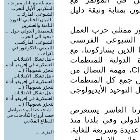
-
مقابلة مع بابلو ميراندا،
 بمثابة وثيقة دليل
السكرتير الأول للحزب
الشيوعي المارك ...
-
البيان الختامي للدورة
الثامنة والعشرين
ور ممثلي حزب العمل
للسيمينار الدولي حول ...
-
تحية الى الحزب
العمال الشيوعي الفرنسي
الشيوعي الماركسي
اللينيني بالاكوادور في
ليا الذين يشاركوننا، مع
ذكراه ...
 الدولية للمنظمات
-
هل تشكل الانقلابات
العسكرية في إفريقيا أداة
والأحزاب الماركسية اللينينية CIPOML، مهمة النضال من
لتحرّر شعوبها؟ ( ...
-
هل تشكل الانقلابات
ن جمع كل المنظمات
العسكرية في إفريقيا أداة
لتحرّر شعوبها؟ ( ...
 التوحيد الأيديولوجي
-
هل تشكل الانقلابات
العسكرية في إفريقيا أداة
لتحرّر شعوبها؟ ( ...
رنا العاشر يستعرض
-
شاحنات الموت تواصل
حصد أرواح الكادحات في
دولي وفي بلدنا منذ
القطاع الفلاحي
عديدة وسريعة للغاية.
المزيد.....
ة فائض الإنتاج، يضاف