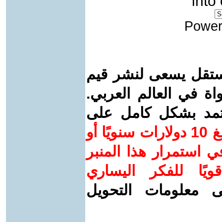
into
Power
ستقل يسعى لنشر قيم
واة في العالم العربي.
عتمد بشكل كامل على
ساهم/ي معنا! بدعمكم بمبلغ 10 دولارات سنويًا أو
 استمرار هذا المنبر
ويًا للفكر اليساري
ى معلومات التحويل