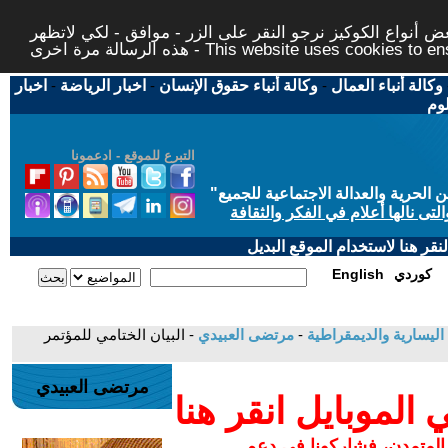
 أنواع الكوكيز نرجو النقر على الزر - موافق - لكي لاتظهر
This website uses cookies to ensure you ge
وكالة أنباء العمال
-
وكالة أنباء حقوق الإنسان
-
اخبار الرياضة
-
اخبار
لوم
التبرع للموقع - ادعمونا
حرية والعدالة الاجتماعية للجميع
"
تى نالها أعلام في الفكر والثقافة
قر هنا لاستخدام الموقع البديل
كوردي
English
اليسارية والديمقراطية
-
مرتضى العبيدي
- البيان الختامي للمؤتمر
مرتضى العبيدي
لموبايل انقر هنا
 المتمدن، فشاركونا في دعم