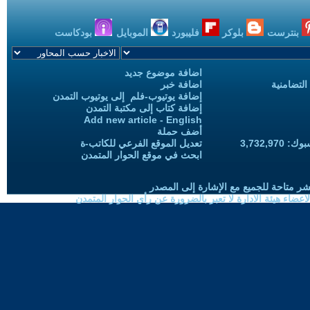
بنترست
بلوكر
فليبورد
الموبايل
بودكاست
اضافة موضوع جديد
التضامنية
اضافة خبر
إضافة يوتيوب-فلم إلى يوتيوب التمدن
إضافة كتاب إلى مكتبة التمدن
Add new article - English
أضف حملة
3,732,97
تعديل الموقع الفرعي للكاتب-ة
ابحث في موقع الحوار المتمدن
شر متاحة للجميع مع الإشارة إلى المصدر
ضاء هيئة الادارة لا تعبر بالضرورة عن رأي الحوار المتمدن