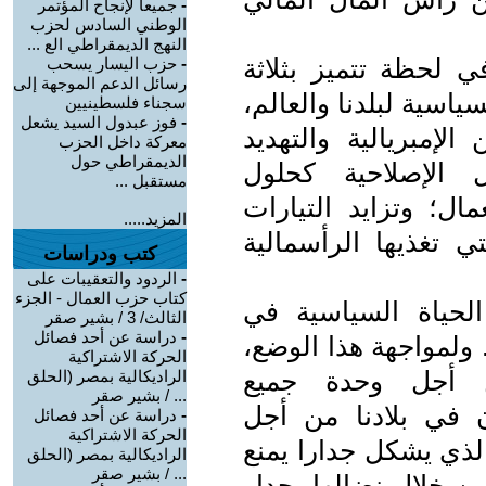
-
جميعا لإنجاح المؤتمر
الوطني السادس لحزب
النهج الديمقراطي الع ...
في لحظة تتميز بثلاثة
-
حزب اليسار يسحب
رسائل الدعم الموجهة إلى
سية لبلدنا والعالم،
سجناء فلسطينيين
-
فوز عبدول السيد يشعل
الإمبريالية والتهديد
معركة داخل الحزب
الديمقراطي حول
ل الإصلاحية كحلول
مستقبل ...
ال؛ وتزايد التيارات
المزيد.....
تي تغذيها الرأسمالية
كتب ودراسات
-
الردود والتعقيبات على
كتاب حزب العمال - الجزء
الحياة السياسية في
الثالث/ 3 / بشير صقر
-
دراسة عن أحد فصائل
 ولمواجهة هذا الوضع،
الحركة الاشتراكية
 أجل وحدة جميع
الراديكالية بمصر (الحلق
... / بشير صقر
ن في بلادنا من أجل
-
دراسة عن أحد فصائل
الحركة الاشتراكية
الذي يشكل جدارا يمنع
الراديكالية بمصر (الحلق
... / بشير صقر
ن خلال نضالها، جدار