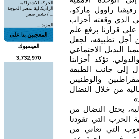
الحركة الاشتراكية
رفيقنا راوول ماركو،
الراديكالية بمصر الموجة
... / بشير صقر
عي الذي وقعته أحزاب
المزيد.....
 "إننا نصادق على قرارنا برفع علم
المعجبين بنا على
من أجل تطبيقه، لجعل
الفيسبوك
ميا البديل الاجتماعي
3,732,970
دولي. تؤكد أحزابنا
ال إلى جانب الطبقة
قراطيين والوطنيين
الية من خلال النضال
»
لية، يحتل النضال من
 الحرب التي تقودنا
لشعوب التي تعاني من
رزة. وفي مواجهة عدو