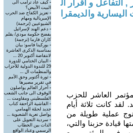
, التفاعل و اقرار ال
-
كيف عاد ترامب الى
البيت الأبيض؟
ليسارية والديمقرا
-
تعزيز الكفاح ضد الحرب
الإمبريالية ومهام
الشيوعيين (ترجمة)
-
دعم الهند لإسرائيل
يفضح حكومة مودي/ بقلم
كاران فارما (ترجمة)
-
بوركينا فاسو: بيان
بمناسبة الذكرى العاشرة
لانتفاضة أكتوبر 20 ...
-
البيان الختامي للدورة
29 للندوة الدولية للأحزاب
والمنظمات ال ...
-
ثورة أكتوبر وحق الأمم
في تقرير مصيرها
-
أحرار العالم يواصلون
الوقوف الى جانب الشعب
 انعقد المؤتمر العاشر للحزب
الفلسطيني ومقاومت ...
 لقد كانت ثلاثة أيام
-
الفاشية الزاحفة كتاب
جديد لحمّة الهمامي
وج عملية طويلة من
يواصل تعرية الشعبوية ...
-
سردية التعويل على
ها قيادة حزبنا والتي،
الذات بين الخطاب
الرسمي وعناد الواقع
ين في المؤتمر مع