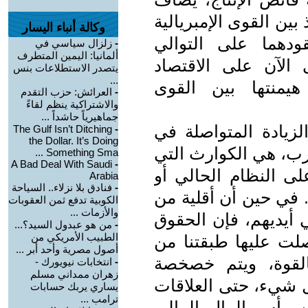
بين القوى الإمبريالية
وكالة أنباء اليسار
ودهما على التوالي
-
زلزال سياسي في
ألمانيا: اليمين المتطرف
 الآن على الاقتصاد
يتصدر الاستطلاعات بنس
...
هيمنتها بين القوى
-
العرائش: حزب التقدم
والاشتراكية ينظم لقاءً
جماهيرياً حاشداً ...
الزيادة المتواصلة في
The Gulf Isn’t Ditching
-
the Dollar. It’s Doing
حرب، هي الكوارث التي
Something Sma ...
A Bad Deal With Saudi
-
لى النظام الحالي أو
Arabia
-
فنادق بلا نزلاء.. السياحة
. في حين أن أقلية من
الكوبية تدفع ثمن العقوبات
والأزمات ...
 أيديهم، فإن الحقوق
-
من هو عبدول السيد؟...
الطبيب الأمريكي من
صلت عليها طبقتنا من
أصول مصرية وأحد أبر ...
القوة، ويتم خصخصة
-
انتخابات نيويورك -
زهران ممداني مسلم
ل شيء، حتى العلاقات
يساري يربك حسابات
ترامب ...
 رأس المال المالي