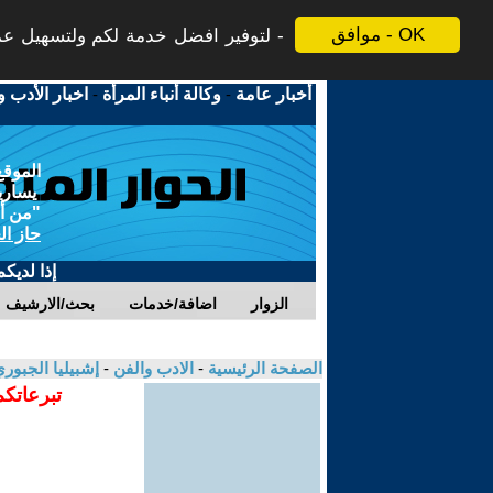
موافق - OK
لتوفير افضل خدمة لكم ولتسهيل عملي
أخبار عامة
-
وكالة أنباء المرأة
-
اخبار الأدب و
الموقع
يسارية
"من أج
حاز ال
إذا لديك
الزوار
اضافة/خدمات
بحث/الارشيف
الصفحة الرئيسية
-
الادب والفن
-
إشبيليا الجبور
تبرعاتكم