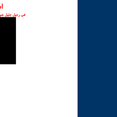
ا‫
في رحيل جليل شهبا