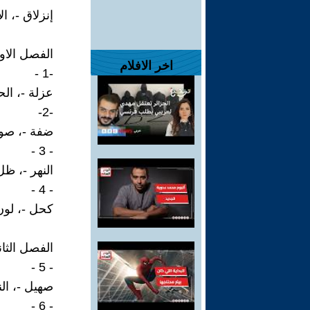
إنزلاق -، ا
الفصل الاو
اخر الافلام
-1 -
عزلة -، ال
-2-
ضفة -، صوت
- 3 -
النهر -، ظل
- 4 -
كحل -، لون
الفصل الثان
- 5 -
صهيل -، ال
- 6 -