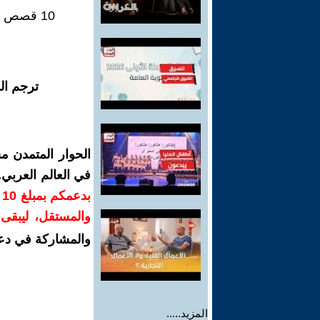
10 قصص قصيرة ذكية - متوالية سردية مؤتمتة في ثلاثة فصول.
ترجم ال
الحوار المتمدن م
في العالم العربي
ب
والمستقل، ليبقى ص
والمشاركة في دع
المزيد.....