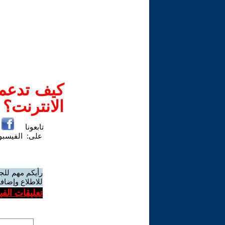
كيف تدعم-
الانترنت؟
تابعونا
على:
الفيسب
رأيكم مهم للج
للاطلاع وإضافة
تعليقات الف