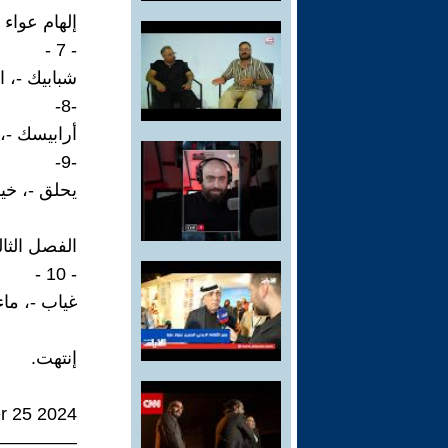
إلهام عواء 
- 7 -
شبابيك -، ا
-8-
أرابيسك -، 
-9-
يحلق -، خي
الفصل الثا
- 10 -
غياب -، ماء 
إنتهت.
r 25 2024
—————