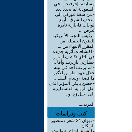
مسابقة -إنترفيجن- في
السعودية لم يحدد بعد
-
من شقة غوركي إلى
متحف الشرق.. أربع
لوحات قاجارية نادرة
تُعرض ...
-
رئيس اللجنة الأمريكية
للفنون الجميلة: من
المقرر الانتهاء من ...
-
اكتشافات أثرية جديدة
في ألتاي تكشف أسرار
حضارتي بازيريك وأفا ...
-
لم يرغب أحد في نيله
خلال عهد بطرس الأكبر..
ما قصة -وسام السك ...
-
حسن بايكر: المؤثر الذي
نقل الرواية الفلسطينية
إلى -جيل زد- و ...
المزيد.....
كتب ودراسات
-
ديوان 24 شعر / منصور
الريكان
-
القصة الشاعرة والوعي