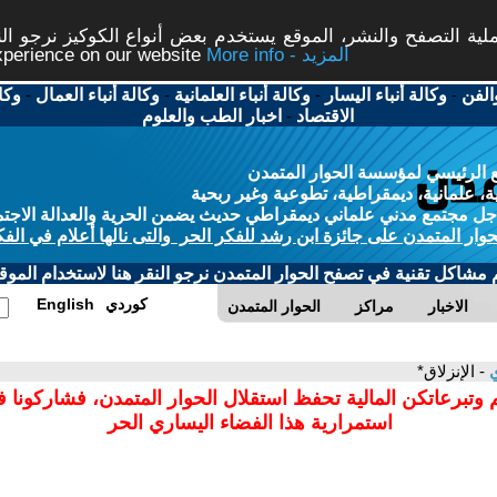
ة التصفح والنشر، الموقع يستخدم بعض أنواع الكوكيز نرجو النق
More info - المزيد
experience on our website
الفن
-
وكالة أنباء اليسار
-
وكالة أنباء العلمانية
-
وكالة أنباء العمال
-
وكا
الاقتصاد
-
اخبار الطب والعلوم
 الرئيسي لمؤسسة الحوار المتمدن
، علمانية، ديمقراطية، تطوعية وغير ربحية
ل مجتمع مدني علماني ديمقراطي حديث يضمن الحرية والعدالة الاجتم
حوار المتمدن على جائزة ابن رشد للفكر الحر والتى نالها أعلام في الفك
م مشاكل تقنية في تصفح الحوار المتمدن نرجو النقر هنا لاستخدام الموقع
كوردي
English
الاخبار
مراكز
الحوار المتمدن
ي
- الإنزلاق*
 وتبرعاتكن المالية تحفظ استقلال الحوار المتمدن، فشاركونا 
استمرارية هذا الفضاء اليساري الحر