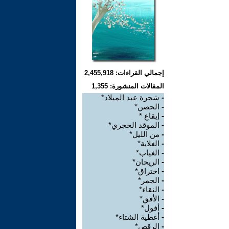
إجمالي القراءات: 2,455,918
المقالات المنشورة: 1,355
-
شجرة عيد الميلاد*
-
الحصن*
-
إيقاع *
-
الموقد الحجري*
-
من الليل*
-
الغلاية*
-
الغياب*
-
الريحان*
-
اختراق*
-
الجمر*
-
النقاء*
-
الأفق*
-
أفول*
-
أغطية الشتاء*
-
الرقص*