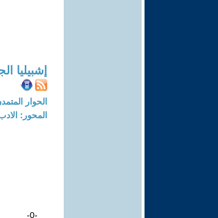
إشبيليا ال
الحوار المتمدن-العدد: 8202 - 24
المحور: الادب
-0-