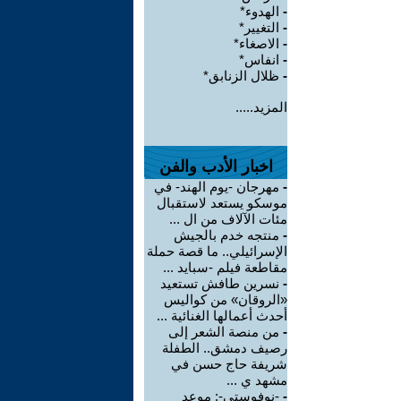
-
الهدوء*
-
التغيير*
-
الاصغاء*
-
انفاس*
-
ظلال الزنابق*
المزيد.....
اخبار الأدب والفن
-
مهرجان -يوم الهند- في
موسكو يستعد لاستقبال
مئات الآلاف من ال ...
-
منتجه خدم بالجيش
الإسرائيلي.. ما قصة حملة
مقاطعة فيلم -سبايد ...
-
نسرين طافش تستعيد
«الروقان» من كواليس
أحدث أعمالها الغنائية ...
-
من منصة الشعر إلى
رصيف دمشق.. الطفلة
شريفة حاج حسن في
مشهد ي ...
-
-نوفوستي-: موعد