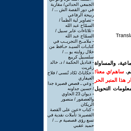
الجمعي الحداثي/ مقاربة
في دور القصة الش ... /
ربيحة الرفاعي
-
تصاوير لية الظمأ /
السمّاح عبد الله
-
ثلاثاءات عابر سبيل /
Transl
السمّاح عبد الله
-
ملامــح التجريــب في
كتابـات السيـد حـافظ من
خلال روايته يو ... /
سلسبيل كريبع
-
قناديل الحكمة / د. خالد
اعية، والمساواة
زغريت
م.
ساهم/ي معنا!
-
حكاياتْ تَكاد تُنسى / فلاح
العيفاري
رار هذا المنبر الحر
-
وعي ـ قصص قصيرة جدا
معلومات التحويل
/ حسين جداونه
-
ديوان 23 الحاوي
والعصفور / منصور
الريكان
-
كتاب «عين على القصة
القصيرة: تأملات نقدية في
تسع رؤى قصصية م ... /
حميد عقبي