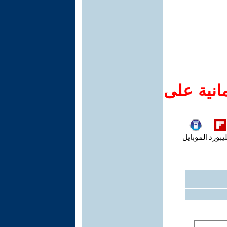
انية على
يبورد
الموبايل