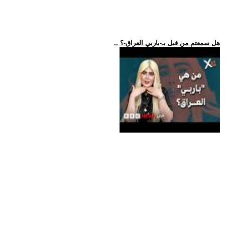
.. هل سمعتم من قبل بـ-باربي العراق-؟