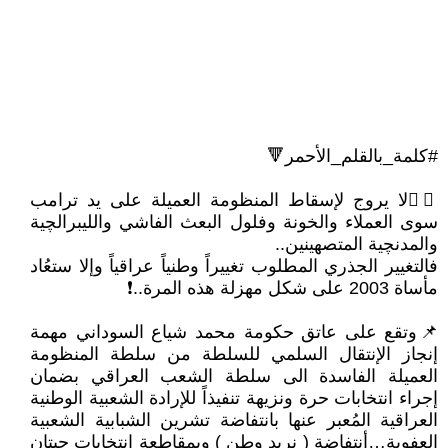
#كلمة_بالقلم_الأحمر🔻
👈🏾لا يروج لإسقاط المنظومة العميلة على يد ترامب
سوى العملاء والخونة وفلول البعث الفاشي والليبرالچية
والمدنچية المتصهينين..
فالتغيير الجذري المطلوب تغييراً وطنياً عراقياً وإلا ستعُاد
مأساة 2003 على شكل مهزلة هذه المرة..❗
📌وتقع على عاتق حكومة محمد شياع السوداني مهمة
إنجاز الإنتقال السلمي للسلطة من سلطة المنظومة
العميلة الفاسدة الى سلطة الشعب العراقي بضمان
إجراء انتخابات حرة ونزيهة تنفيذاً للإرادة الشعبية الوطنية
العراقية المُعبر عنها بانتفاضة تشرين الشبابية الشعبية
العفوية…أنتفاضة ( نريد وطن ) وبمقاطعة انتخابات حيتان