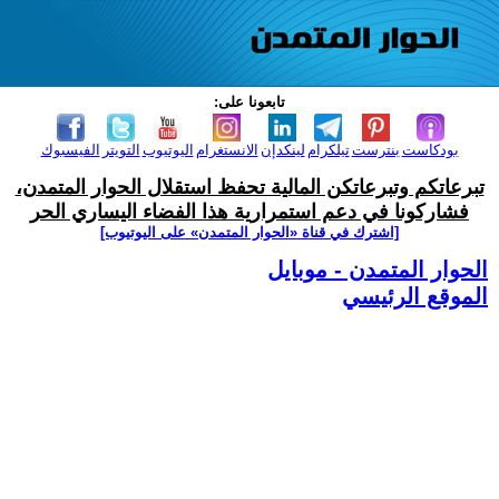
تابعونا على:
بودكاست
بنترست
تيلكرام
لينكدإن
الانستغرام
اليوتيوب
التويتر
الفيسبوك
تبرعاتكم وتبرعاتكن المالية تحفظ استقلال الحوار المتمدن،
فشاركونا في دعم استمرارية هذا الفضاء اليساري الحر
[اشترك في قناة ‫«الحوار المتمدن» على اليوتيوب]
الحوار المتمدن - موبايل
الموقع الرئيسي