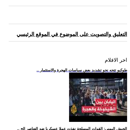
التعليق والتصويت على الموضوع في الموقع الرئيسي
اخر الافلام
.. طوكيو تتجه نحو تشديد بعض سياسات الهجرة والاستثمار
.. الجيش اليمني: القوات المسلحة نفذت عملا عسكريا ضد العناصر الح