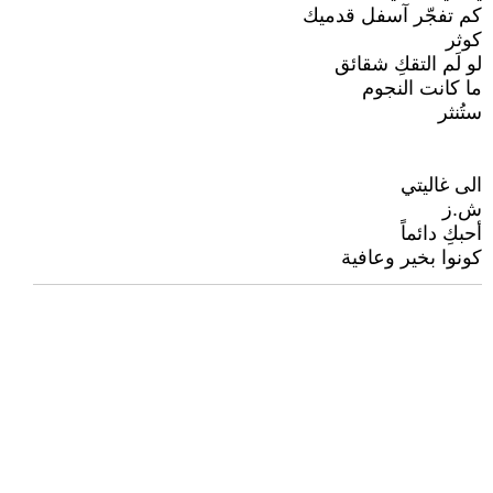
كم تفجّر آسفل قدميك
كوثر
لو لَم التقكِ شقائق
ما كانت النجوم
ستُنثر
الى غاليتي
ش.ز
أحبكِ دائماً
كونوا بخير وعافية