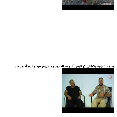
.. محمد عدوية يكشف كواليس ألبومه الجديد ومشروع عن والده أحمد عد