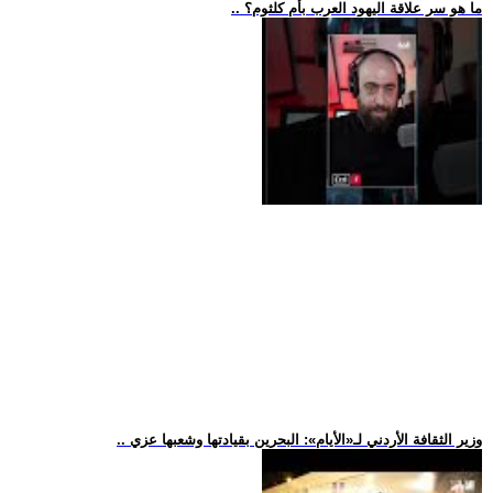
.. ما هو سر علاقة اليهود العرب بأم كلثوم؟
.. وزير الثقافة الأردني لـ«الأيام»: البحرين بقيادتها وشعبها عزي