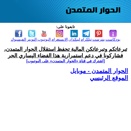
تابعونا على:
بودكاست
بنترست
تيلكرام
لينكدإن
الانستغرام
اليوتيوب
التويتر
الفيسبوك
تبرعاتكم وتبرعاتكن المالية تحفظ استقلال الحوار المتمدن،
فشاركونا في دعم استمرارية هذا الفضاء اليساري الحر
[اشترك في قناة ‫«الحوار المتمدن» على اليوتيوب]
الحوار المتمدن - موبايل
الموقع الرئيسي