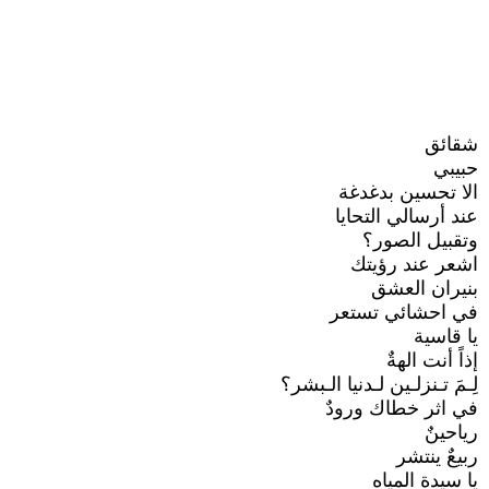
شقائق
حبيبي
الا تحسين بدغدغة
عند أرسالي التحايا
وتقبيل الصور؟
اشعر عند رؤيتك
بنيران العشق
في احشائي تستعر
يا قاسية
إذاً أنت الهةٌ
لِـمَ تـنزلـين لـدنيا الـبشر؟
في اثر خطاك ورودٌ
رياحينٌ
ربيعٌ ينتشر
يا سيدة المياه