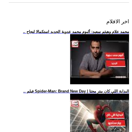
اخر الافلام
.. محمد علام وهيثم سعيد: ألبوم محمد عدوية الجديد استكمالا لنجاح
.. فيلم Spider-Man: Brand New Day | البداية اللي كان بيتر محتا