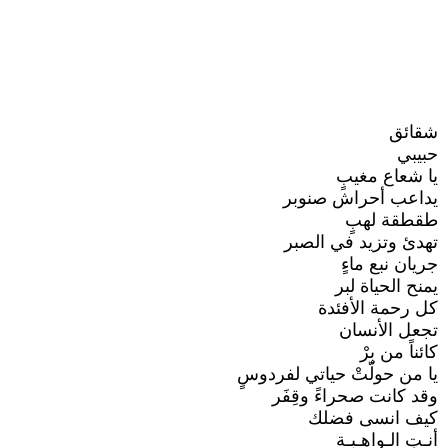
شقائق
حبيبي
يا شعاع مغيبٍ
يداعب أحراش صنوبر
طقطقة لهبٍ
تهدئ وتزيد في الصبر
جريان نبع ماءٍ
يمنح الحياة لبر
كل رحمة الأفئدة
تجعل الأنسان
كائناً من بِرْ
يا من حولّتْ حياتي لفردوسٍ
وقد كانت صحراءً وقِفَر
كيف انسى فضلك
أنـتِ الـواهـبـة