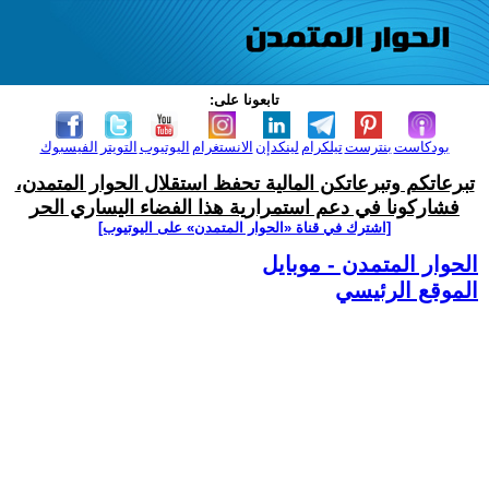
تابعونا على:
بودكاست
بنترست
تيلكرام
لينكدإن
الانستغرام
اليوتيوب
التويتر
الفيسبوك
تبرعاتكم وتبرعاتكن المالية تحفظ استقلال الحوار المتمدن،
فشاركونا في دعم استمرارية هذا الفضاء اليساري الحر
[اشترك في قناة ‫«الحوار المتمدن» على اليوتيوب]
الحوار المتمدن - موبايل
الموقع الرئيسي