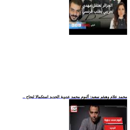
.. محمد علام وهيثم سعيد: ألبوم محمد عدوية الجديد استكمالا لنجاح