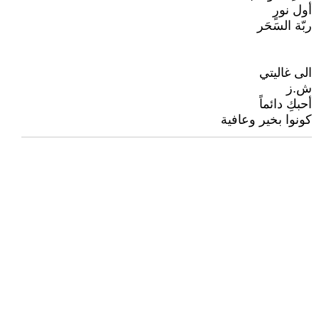
أول نورٍ
ربّة السَحَر
الى غاليتي
ش.ز
أحبكِ دائماً
كونوا بخير وعافية