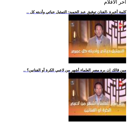
اخر الافلام
.. كلمة أخيرة -الفنان توفيق عبد الحميد: التمثيل حياتي وأديته كل
.. مين قالك إن بره مصر العلماء أشهر من لاعبي الكرة أو الفنانين؟