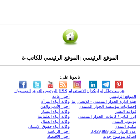
الموقع الرئيسي
الموقع الرئيسي للكاتب-ة
|
تابعونا على:
بنترست
تيلكرام
لينكدإن
الانستغرام
RSS
اليوتيوب
التويتر
الفيسبوك
الموقع الرئيسي
أخبار عامة
هيئة ادارة الحوار المتمدن - للإتصال بنا
وكالة أنباء المرأة
إحصائيات مؤسسة الحوار المتمدن
اخبار الأدب والفن
قواعد النشر
وكالة أنباء اليسار
ابرز كتاب / كاتبات الحوار المتمدن
وكالة أنباء العلمانية
يوتيوب التمدن
وكالة أنباء العمال
مكتبة التمدن
وكالة أنباء حقوق الإنسان
عدد الزوار: 3,429,999,512
اخبار الرياضة
اضافة موضوع جديد
اخبار الاقتصاد