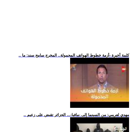
.. كلمة أخيرة -أزمة خطوط الهواتف المحمولة.. المخرج سامح سند: ما
.. مهدي لعريبي: من السينما إلى -مافيا-... الجزائر تقبض على زعيم