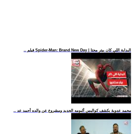
.. فيلم Spider-Man: Brand New Day | البداية اللي كان بيتر محتا
.. محمد عدوية يكشف كواليس ألبومه الجديد ومشروع عن والده أحمد عد