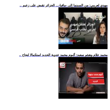
.. مهدي لعريبي: من السينما إلى -مافيا-... الجزائر تقبض على زعيم
.. محمد علام وهيثم سعيد: ألبوم محمد عدوية الجديد استكمالا لنجاح