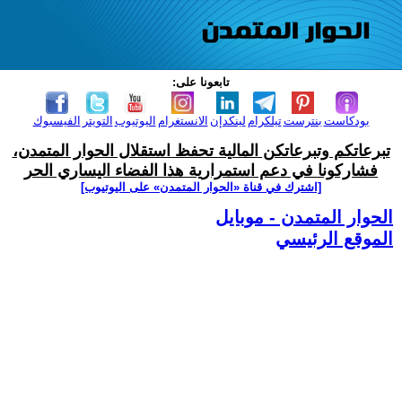
تابعونا على:
بودكاست
بنترست
تيلكرام
لينكدإن
الانستغرام
اليوتيوب
التويتر
الفيسبوك
تبرعاتكم وتبرعاتكن المالية تحفظ استقلال الحوار المتمدن،
فشاركونا في دعم استمرارية هذا الفضاء اليساري الحر
[اشترك في قناة ‫«الحوار المتمدن» على اليوتيوب]
الحوار المتمدن - موبايل
الموقع الرئيسي