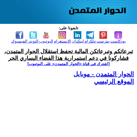
تابعونا على:
بودكاست
بنترست
تيلكرام
لينكدإن
الانستغرام
اليوتيوب
التويتر
الفيسبوك
تبرعاتكم وتبرعاتكن المالية تحفظ استقلال الحوار المتمدن،
فشاركونا في دعم استمرارية هذا الفضاء اليساري الحر
[اشترك في قناة ‫«الحوار المتمدن» على اليوتيوب]
الحوار المتمدن - موبايل
الموقع الرئيسي