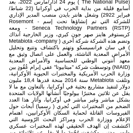
(The National Pulse ) يوم 24 آذار/مارس 2022، بعد
أسابيع قليلة من بداية الحرب في أوكرانيا (22 شباط/
فبراير 2922) وشغل هانتر بايدن منصب المدير الإداري
للشركة التي تم إنشاؤها تحت إسم - Rosemont
Seneca Technology Partners (RSTP) - ومعه
كريستوفر هاينز صهر جون كيري، وزير الخارجية آنذاك
وتضم هذه الشركة شركة أخرى ( Metabiota -company
) في سان فرانسيسكو وتهتم باكتشاف وتتبع وتحليل
الأمراض المعدية الناشئة، والعمل على اتصال وثيق مع
معهد أنتوني الوطني للحساسية والأمراض المعدية
(NIAID) وتوسطت شركة "ميتابيوتا" عفي إبرام عُقُودٍ بين
وزارة الحرب الأمريكية والمختبرات الحيوية الأوكرانية،
وتلقت Metabiota سنة 2014 منحة قدرها 18,4 مليون
دولار لتنفيذ مشاريع بحثية في أوكرانيا، بالتعاون مع ما لا
يقل عن ثلاثين مختبرًا بيولوجيًا أنشأتها الولايات المتحدة
بشكل مباشر وغير مباشر في أوكرانيا، وأثار هذا العدد
الضخم من المختبرات التي تُجري ( رسميا) أبحاث حول
الفيروسات القاتلة لحماية السكان الأوكرانيين، اهتمام
الإعلام ووزارة الحرب ومراكز البحث الرّوسية التي
اكتشفت إن الهدف الحقيقي لهذه المختبرات عسكري
وليس مدني، وكشفت وُجُودَ ما لا يقل عن ثلاثمائة من