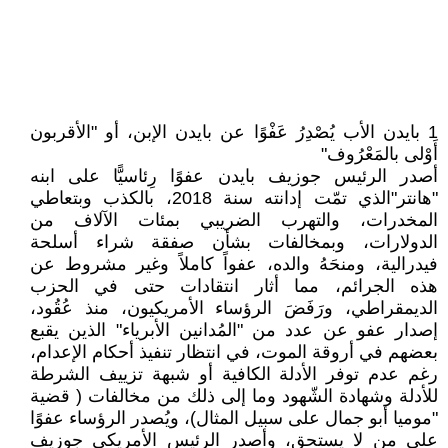
1 بايدن الأب يُصْدِرُ عَفْوًا عن بايدن الإبن، أو "الأقربون
أَوْلى بالمَعْرُوف"
أصدر الرئيس جوزيف بايدن عفوًا رِئاسيًّا على ابنه
"هانتر"الذي تمّت إدانته سنة 2018، بالكذب وبتعاطي
المخدرات، والتهرب الضريبي بمئات الآلاف من
الدولارات، وبمخالفات بشأن صفقة شراء أسلحة
فيدرالية، ومنحَهُ والده، عفواً كاملاً وغير مشروط عن
هذه الجرائم، مما أثار انتقادات حتى في الحزب
الديمقراطي، ورَفَضَ الرؤساء الأمريكيون، منذ عُقُود،
إصدار عفو عن عدد من "المُدانين الأبرياء" الذين يقبع
بعضهم في أروقة الموت، في انتظار تنفيذ أحكام الإعدام،
رغم عدم توفر الأدلة الكافية أو شبهة تزييف الشرطة
للأدلة وشهادة الشّهود وما إلى ذلك من مخالفات ( قضية
"موميا أبو جمال على سبيل المثال)، ويُصدر الرؤساء عفوًا
على من لا يستحق، وأصدر الرئيس الأمريكي جوزيف