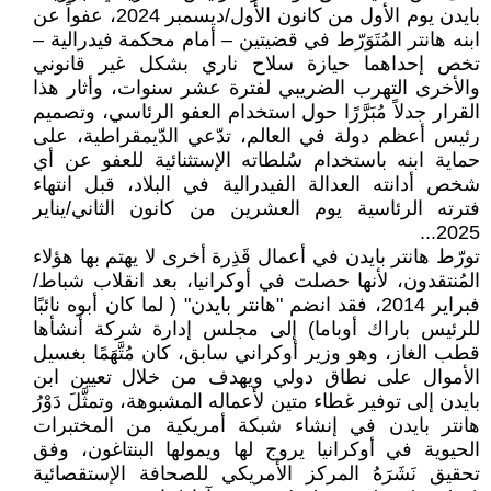
بايدن يوم الأول من كانون الأول/ديسمبر 2024، عفواً عن
ابنه هانتر المُتَوَرّط في قضيتين – أمام محكمة فيدرالية –
تخص إحداهما حيازة سلاح ناري بشكل غير قانوني
والأخرى التهرب الضريبي لفترة عشر سنوات، وأثار هذا
القرار جدلاً مُبَرَّرًا حول استخدام العفو الرئاسي، وتصميم
رئيس أعظم دولة في العالم، تدّعي الدّيمقراطية، على
حماية ابنه باستخدام سُلطاته الإستثنائية للعفو عن أي
شخص أدانته العدالة الفيدرالية في البلاد، قبل انتهاء
فترته الرئاسية يوم العشرين من كانون الثاني/يناير
2025...
تورّط هانتر بايدن في أعمال قَذِرة أخرى لا يهتم بها هؤلاء
المُنتقدون، لأنها حصلت في أوكرانيا، بعد انقلاب شباط/
فبراير 2014، فقد انضم "هانتر بايدن" ( لما كان أبوه نائبًا
للرئيس باراك أوباما) إلى مجلس إدارة شركة أنشأها
قطب الغاز، وهو وزير أوكراني سابق، كان مُتَّهَمًا بغسيل
الأموال على نطاق دولي ويهدف من خلال تعيين ابن
بايدن إلى توفير غطاء متين لأعماله المشبوهة، وتمثَّلَ دَوْرُ
هانتر بايدن في إنشاء شبكة أمريكية من المختبرات
الحيوية في أوكرانيا يروج لها ويمولها البنتاغون، وفق
تحقيق نَشَرَهُ المركز الأمريكي للصحافة الإستقصائية