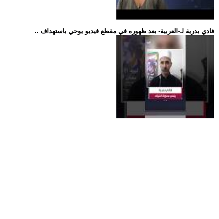
.. فادي بدرية لـ-العربية- بعد ظهوره في مقطع فيديو يوحي باستهداف