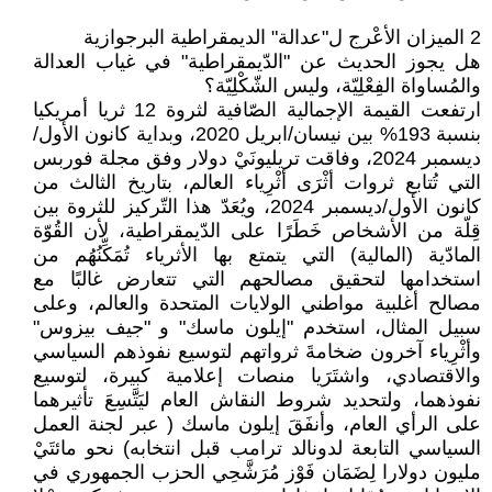
2 الميزان الأعْرج ل"عدالة" الديمقراطية البرجوازية
هل يجوز الحديث عن "الدّيمقراطية" في غياب العدالة
والمُساواة الفِعْلِيّة، وليس الشّكْلِيّة؟
ارتفعت القيمة الإجمالية الصّافية لثروة 12 ثريا أمريكيا
بنسبة 193% بين نيسان/ابريل 2020، وبداية كانون الأول/
ديسمبر 2024، وفاقت تريليونَيْ دولار وفق مجلة فوربس
التي تُتابع ثروات أثْرَى أثْرِياء العالم، بتاريخ الثالث من
كانون الأول/ديسمبر 2024، ويُعَدّ هذا التّركيز للثروة بين
قِلّة من الأشخاص خَطَرًا على الدّيمقراطية، لأن القُوّة
المادّية (المالية) التي يتمتع بها الأثرياء تُمَكِّنُهُم من
استخدامها لتحقيق مصالحهم التي تتعارض غالبًا مع
مصالح أغلبية مواطني الولايات المتحدة والعالم، وعلى
سبيل المثال، استخدم "إيلون ماسك" و "جيف بيزوس"
وأثْرِياء آخرون ضخامةَ ثرواتهم لتوسيع نفوذهم السياسي
والاقتصادي، واشتَرَيا منصات إعلامية كبيرة، لتوسيع
نفوذهما، ولتحديد شروط النقاش العام ليَتَّسِعَ تأثيرهما
على الرأي العام، وأنفَقَ إيلون ماسك ( عبر لجنة العمل
السياسي التابعة لدونالد ترامب قبل انتخابه) نحو مائتَيْ
مليون دولارا لِضَمَان فَوْز مُرَشَّحِي الحزب الجمهوري في