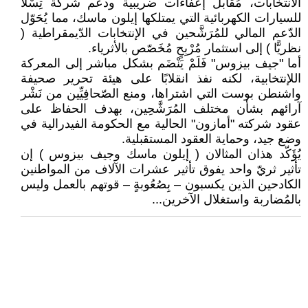
الانتخابات، مُقابل إعفاءات ضريبية ودعم شركة تِسْلا
للسيارات الكهربائية التي يمتلكها إيلون ماسك، مما يُحَوّل
الدّعم المالي للمُرَشَّحين في الإنتخابات الدّيمقراطية (
نظريًّا ) إلى استثمار مُرْبِحٍ مُخَصّص بالأثرياء.
أما "جيف بيزوس" فَلَمْ يَنْضَم بشكل مباشر إلى المعركة
اللإنتخابية، لكنه نفذ انقلابًا على هيئة تحرير صحيفة
واشنطن بوست التي اشتراها، ومنع الصّحافِيِّين من نَشْر
آرائهم بشأن مختلف المُرَشَّحِين، بهدف الحفاظ على
عقود شركته "أمازون" الحالية مع الحكومة الفيدرالية في
وضع جيد، وحماية العقود المستقبلية.
يُؤَكّد هذان المثالان ( إيلون ماسك وجيف بيزوس ) إن
تأثير ثريّ واحد يفوق تأثير عشرات الآلاف من المواطنين
الكادحين الذين يكسبون – بِصُعُوبةٍ – قوتهم بالعمل وليس
بالمُضاربة واستغلال الآخرين...