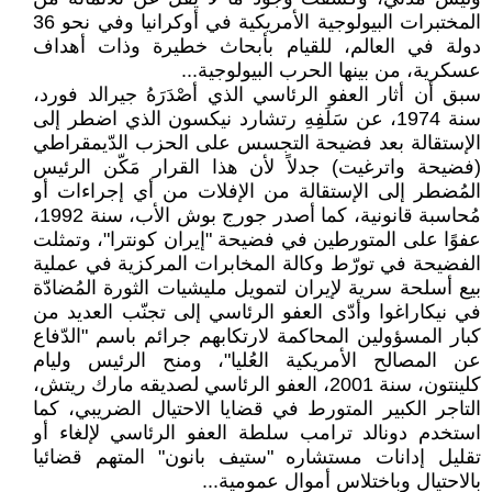
المختبرات البيولوجية الأمريكية في أوكرانيا وفي نحو 36
دولة في العالم، للقيام بأبحاث خطيرة وذات أهداف
عسكرية، من بينها الحرب البيولوجية...
سبق أن أثار العفو الرئاسي الذي أصْدَرَهُ جيرالد فورد،
سنة 1974، عن سَلَفِهِ رتشارد نيكسون الذي اضطر إلى
الإستقالة بعد فضيحة التجسس على الحزب الدّيمقراطي
(فضيحة واترغيت) جدلاً لأن هذا القرار مَكّن الرئيس
المُضطر إلى الإستقالة من الإفلات من أي إجراءات أو
مُحاسبة قانونية، كما أصدر جورج بوش الأب، سنة 1992،
عفوًا على المتورطين في فضيحة "إيران كونترا"، وتمثلت
الفضيحة في تورّط وكالة المخابرات المركزية في عملية
بيع أسلحة سرية لإيران لتمويل مليشيات الثورة المُضادّة
في نيكاراغوا وأدّى العفو الرئاسي إلى تجنّب العديد من
كبار المسؤولين المحاكمة لارتكابهم جرائم باسم "الدّفاع
عن المصالح الأمريكية العُليا"، ومنح الرئيس وليام
كلينتون، سنة 2001، العفو الرئاسي لصديقه مارك ريتش،
التاجر الكبير المتورط في قضايا الاحتيال الضريبي، كما
استخدم دونالد ترامب سلطة العفو الرئاسي لإلغاء أو
تقليل إدانات مستشاره "ستيف بانون" المتهم قضائيا
بالاحتيال وباختلاس أموال عمومية...