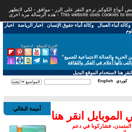
 أنواع الكوكيز نرجو النقر على الزر - موافق - لكي لاتظهر
This website uses cookies to ensure you ge
وكالة أنباء العمال
-
وكالة أنباء حقوق الإنسان
-
اخبار الرياضة
-
اخبار
لوم
التبرع للموقع - ادعمونا
حرية والعدالة الاجتماعية للجميع
"
تى نالها أعلام في الفكر والثقافة
قر هنا لاستخدام الموقع البديل
كوردي
English
أميمة البقالي
لموبايل انقر هنا
 المتمدن، فشاركونا في دعم