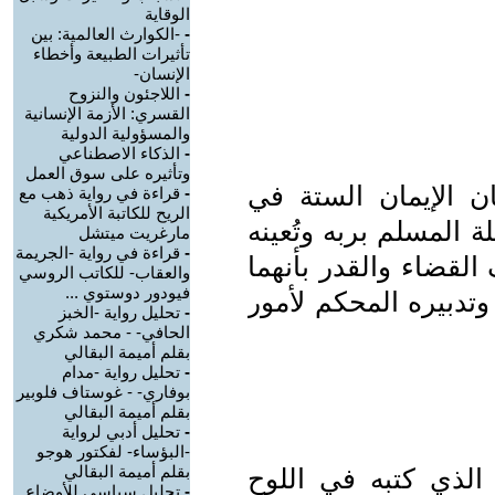
الوقاية
-
-الكوارث العالمية: بين
تأثيرات الطبيعة وأخطاء
الإنسان-
-
اللاجئون والنزوح
القسري: الأزمة الإنسانية
والمسؤولية الدولية
-
الذكاء الاصطناعي
وتأثيره على سوق العمل
ان الإيمان الستة في
-
قراءة في رواية ذهب مع
الريح للكاتبة الأمريكية
ة المسلم بربه وتُعينه
مارغريت ميتشل
-
قراءة في رواية -الجريمة
 القضاء والقدر بأنهما
والعقاب- للكاتب الروسي
فيودور دوستوي ...
وتدبيره المحكم لأمور
-
تحليل رواية -الخبز
الحافي- - محمد شكري
بقلم أميمة البقالي
-
تحليل رواية -مدام
بوفاري- - غوستاف فلوبير
بقلم أميمة البقالي
-
تحليل أدبي لرواية
-البؤساء- لفكتور هوجو
بقلم أميمة البقالي
 الذي كتبه في اللوح
-
تحليل سياسي للأوضاع