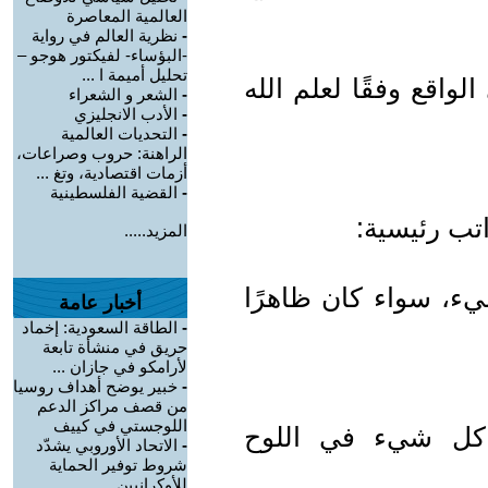
العالمية المعاصرة
-
نظرية العالم في رواية
-البؤساء- لفيكتور هوجو –
تحليل أميمة ا ...
لواقع وفقًا لعلم الله
-
الشعر و الشعراء
-
الأدب الانجليزي
-
التحديات العالمية
الراهنة: حروب وصراعات،
أزمات اقتصادية، وتغ ...
-
القضية الفلسطينية
اتب رئيسية:
المزيد.....
 شيء، سواء كان ظاهرًا
أخبار عامة
-
الطاقة السعودية: إخماد
حريق في منشأة تابعة
لأرامكو في جازان ...
-
خبير يوضح أهداف روسيا
من قصف مراكز الدعم
اللوجستي في كييف
تب كل شيء في اللوح
-
الاتحاد الأوروبي يشدّد
شروط توفير الحماية
للأوكرانيين