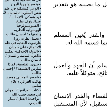
ل ما يصيبه هو بتقدير
"فينومينولوجيا الروح"
-
الوعي كمشكلة في علم
نفس السلوك .تأليف: S.L.
فيجوتسكي .الاتحا ... /
عبدالرؤوف بطيخ
-
الفينومينولوجيا
الهوسرلية النظرية
 والقدر يُعين المسلم
والمنهاج / احسان طالب
-
تحليل نظرية روزا
ما قسمه الله له.
هارتموت النقدية في علم
الاجتماع / علي حمدان
-
-الدولة الأخلاقية- تفكيك
ظاهرة المدنية والتمدن /
احسان طالب
مسلم أن الجهد والعمل
-
جدوى الفلسفة، لماذا
نمارس الفلسفة؟ / إحسان
ج، متوكلاً عليه.
طالب
-
ناموس المعالي ومعيار
تهافت الغزالي / علاء
سامي
-
كتاب العرائس / المولى
ابي سعيد حبيب الله
القضاء والقدر الإنسان
-
تراجيديا العقل / عمار
تقبل، لأن المستقبل
التميمي