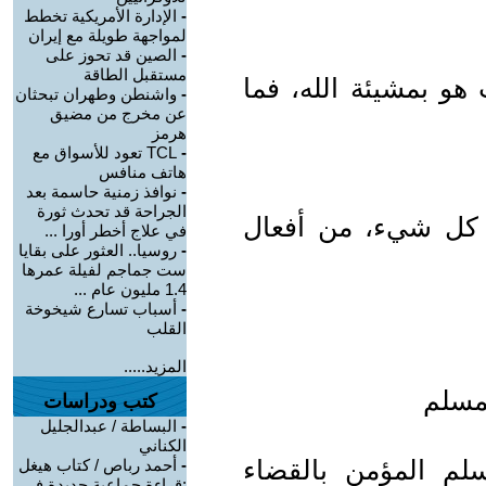
-
الإدارة الأمريكية تخطط
لمواجهة طويلة مع إيران
-
الصين قد تحوز على
مستقبل الطاقة
 هو بمشيئة الله، فما
-
واشنطن وطهران تبحثان
عن مخرج من مضيق
هرمز
-
TCL تعود للأسواق مع
هاتف منافس
-
نوافذ زمنية حاسمة بعد
الجراحة قد تحدث ثورة
لق كل شيء، من أفعال
في علاج أخطر أورا ...
-
روسيا.. العثور على بقايا
ست جماجم لفيلة عمرها
1.4 مليون عام ...
-
أسباب تسارع شيخوخة
القلب
المزيد.....
لمسلم
كتب ودراسات
-
البساطة / عبدالجليل
الكناني
مسلم المؤمن بالقضاء
-
أحمد رباص / كتاب هيغل
:قراءة جماعية جديدة في