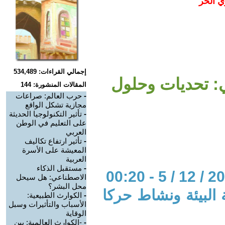
ي الحر
إجمالي القراءات: 534,489
ي: تحديات وحلول
المقالات المنشورة: 144
-
حرب العالم: صراعات
مجازية تشكل الواقع
-
تأثير التكنولوجيا الحديثة
على التعليم في الوطن
العربي
-
تأثير ارتفاع تكاليف
المعيشة على الأسرة
العربية
-
مستقبل الذكاء
الاصطناعي: هل سيحل
محل البشر؟
ة البيئة ونشاط حركا
-
الكوارث الطبيعية:
الأسباب والتأثيرات وسبل
الوقاية
-
-الكوارث العالمية: بين