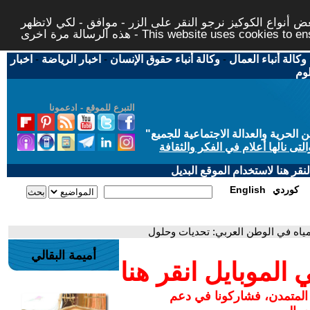
 أنواع الكوكيز نرجو النقر على الزر - موافق - لكي لاتظهر
This website uses cookies to ensure you ge
وكالة أنباء العمال
-
وكالة أنباء حقوق الإنسان
-
اخبار الرياضة
-
اخبار
لوم
التبرع للموقع - ادعمونا
حرية والعدالة الاجتماعية للجميع
"
تى نالها أعلام في الفكر والثقافة
قر هنا لاستخدام الموقع البديل
كوردي
English
لمياه في الوطن العربي: تحديات وحلول
أميمة البقالي
لموبايل انقر هنا
 المتمدن، فشاركونا في دعم