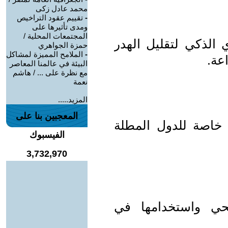
محمد عادل زكى
-
تقييم عقود التراخيص
ومدى تأثيرها على
المجتمعات المحلية /
 الذكي لتقليل الهدر
حمزة الجواهري
-
الملامح المميزة لمشاكل
عة.
البيئة في عالمنا المعاصر
مع نظرة على ... / هاشم
نعمة
المزيد.....
المعجبين بنا على
 خاصة للدول المطلة
الفيسبوك
3,732,970
حي واستخدامها في