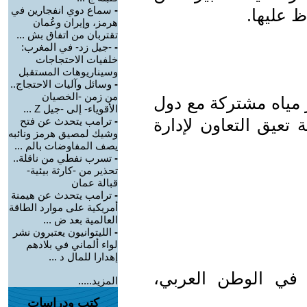
-
سماع دوي انفجارين في
 عليها.
هرمز، وإيران وعُمان
تقتربان من اتفاق بش ...
-
-جيل زد- في المغرب:
خلفيات الاحتجاجات
وسيناريوهات المستقبل
-
وسائل وآليات الاحتجاج..
من زمن -الخصيان
 مياه مشتركة مع دول
الأقوياء- إلى -جيل Z ...
تعيق التعاون لإدارة
-
ترامب يتحدث عن فتح
وشيك لمصيق هرمز ونائبه
يصف المفاوضات بالم ...
-
تسرب نفطي من ناقلة..
تحذير من -كارثة بيئية-
قبالة عمان
-
ترامب يتحدث عن هيمنة
أمريكية على موارد الطاقة
العالمية بعد ض ...
-
الليتوانيون يعتبرون نشر
لواء ألماني في بلادهم
إهدارا للمال د ...
ه في الوطن العربي،
المزيد.....
كتب ودراسات