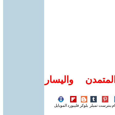
متمدن واليسار
م
بنترست
تمبلر
بلوكر
فليبورد
الموبايل