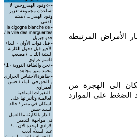
-
‫-;-وقود الهيدروجين: لا
تساعدك مجموعة تعزيز
وقود الهيدر ... / هيثم
الفقى
la cigogne blanche de
-
la ville des marguerites /
ار الأمراض المرتبطة
جدو جبريل
-
قبل فوات الأوان - النداء
الأخير قبل دخول الكارثة
البيئية الك ... / مصعب
قاسم عزاوي
-
نحن والطاقة النووية - 1 /
محمد منير مجاهد
-
ظاهرةالاحتباس الحراري
و-الحق في الماء / حسن
كان إلى الهجرة من
العمراوي
-
التغيرات المناخية
د الضغط على الموارد
العالمية وتأثيراتها على
السكان في مصر / خالد
السيد حسن
-
انذار بالكارثة ما العمل
في مواجهة التدمير
الارادي لوحدة الان ... /
عبد السلام أديب
-
الجغرافية العامة لمصر /