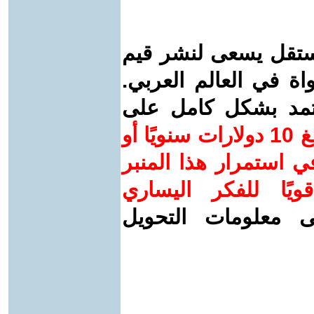
ستقل يسعى لنشر قيم
واة في العالم العربي.
عتمد بشكل كامل على
ساهم/ي معنا! بدعمكم بمبلغ 10 دولارات سنويًا أو
 استمرار هذا المنبر
ويًا للفكر اليساري
ى معلومات التحويل