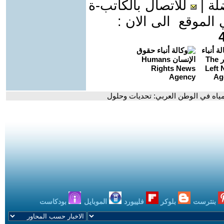
لة
|
للاتصال بالكاتب-ة
موقع الى الان :
لمياه في الوطن العربي: تحديات وحلول
بنترست
بلوكر
فليبورد
الموبايل
بودكاست