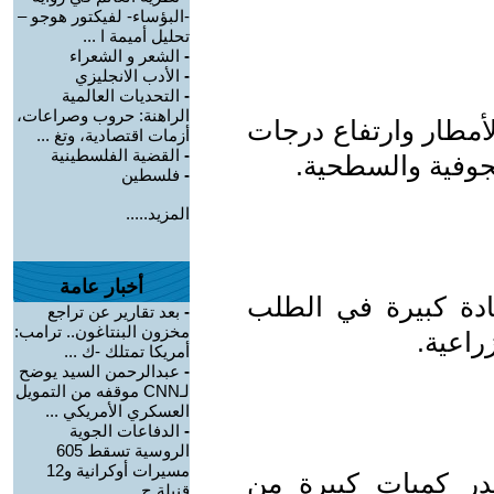
-البؤساء- لفيكتور هوجو –
تحليل أميمة ا ...
-
الشعر و الشعراء
-
الأدب الانجليزي
-
التحديات العالمية
الراهنة: حروب وصراعات،
أمطار وارتفاع درجات
أزمات اقتصادية، وتغ ...
-
القضية الفلسطينية
لجوفية والسطحية.
-
فلسطين
المزيد.....
أخبار عامة
ادة كبيرة في الطلب
-
بعد تقارير عن تراجع
مخزون البنتاغون.. ترامب:
راعية.
أمريكا تمتلك -ك ...
-
عبدالرحمن السيد يوضح
لـCNN موقفه من التمويل
العسكري الأمريكي ...
-
الدفاعات الجوية
الروسية تسقط 605
مسيرات أوكرانية و12
هدر كميات كبيرة من
قنبلة ج ...