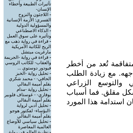
تأثيرات الطبيعة وأخطاء
الإنسان-
-
اللاجئون والنزوح
القسري: الأزمة الإنسانية
والمسؤولية الدولية
-
الذكاء الاصطناعي
وتأثيره على سوق العمل
-
قراءة في رواية ذهب مع
الريح للكاتبة الأمريكية
مارغريت ميتشل
-
قراءة في رواية -الجريمة
تفاقمة تُعد من أخطر
والعقاب- للكاتب الروسي
فيودور دوستوي ...
اجهه. مع زيادة الطلب
-
تحليل رواية -الخبز
الحافي- - محمد شكري
 والتوسع الزراعي
بقلم أميمة البقالي
-
تحليل رواية -مدام
شكل مقلق. فما أسباب
بوفاري- - غوستاف فلوبير
ن استدامة هذا المورد
بقلم أميمة البقالي
-
تحليل أدبي لرواية
-البؤساء- لفكتور هوجو
بقلم أميمة البقالي
-
تحليل سياسي للأوضاع
العالمية المعاصرة
-
نظرية العالم في رواية