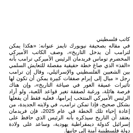
كاتب فلسطيني
في مقاله بصحيفة نيويورك تايمز عنوانه: «هكذا يمكن
لترامب أن يدخل التاريخ»، وصف الكاتب الأميركي
المخضرم توماس فريدمان الرئيس الأميركي ترامب بأنه
«الفذ» الذي صاغ خطة حقيقية مفصلة للتعايش السلمي
بين الشعبين الفلسطيني والإسرائيلي، وقال إن ترامب
رجل « ميال إلى إبرام صفقات كبيرة يمكن أن تكون لها
تأثيرات عميقة الغور في صياغة التاريخ»، وإن هناك
فرصة هائلة، ورغبة لصفقة تغير قواعد اللعبة، ولو أراد
الرئيس الأميركي المنتخب إبرامها، فعليه فقط أن يفعلها
بشكل صحيح، فإذا تمكن ترامب، في ولايته الجديدة، من
إعادة إحياء تلك الخطة في عام 2025، فإن فريدمان
يعتقد أن التاريخ سيذكره بأنه الرئيس الذي حافظ على
إسرائيل كدولة ديمقراطية يهودية، وساعد على ولادة
دولة فلسطينية آمنة إلى جانبها.