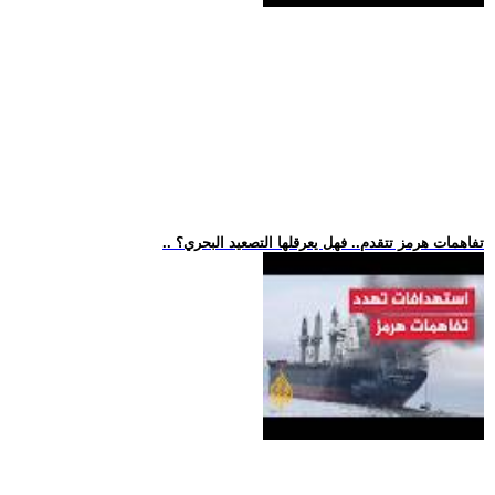
.. تفاهمات هرمز تتقدم.. فهل يعرقلها التصعيد البحري؟