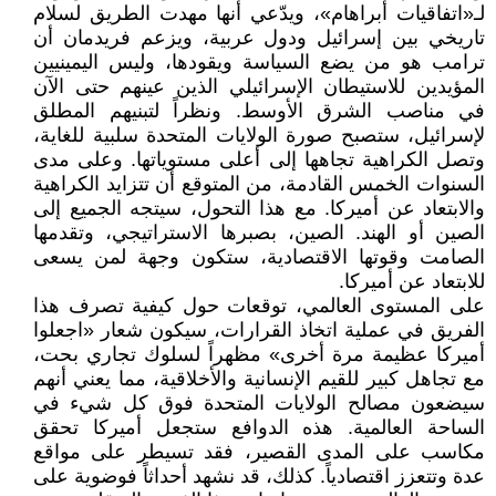
لـ«اتفاقيات أبراهام»، ويدّعي أنها مهدت الطريق لسلام
تاريخي بين إسرائيل ودول عربية، ويزعم فريدمان أن
ترامب هو من يضع السياسة ويقودها، وليس اليمينيين
المؤيدين للاستيطان الإسرائيلي الذين عينهم حتى الآن
في مناصب الشرق الأوسط. ونظراً لتبنيهم المطلق
لإسرائيل، ستصبح صورة الولايات المتحدة سلبية للغاية،
وتصل الكراهية تجاهها إلى أعلى مستوياتها. وعلى مدى
السنوات الخمس القادمة، من المتوقع أن تتزايد الكراهية
والابتعاد عن أميركا. مع هذا التحول، سيتجه الجميع إلى
الصين أو الهند. الصين، بصبرها الاستراتيجي، وتقدمها
الصامت وقوتها الاقتصادية، ستكون وجهة لمن يسعى
للابتعاد عن أميركا.
على المستوى العالمي، توقعات حول كيفية تصرف هذا
الفريق في عملية اتخاذ القرارات، سيكون شعار «اجعلوا
أميركا عظيمة مرة أخرى» مظهراً لسلوك تجاري بحت،
مع تجاهل كبير للقيم الإنسانية والأخلاقية، مما يعني أنهم
سيضعون مصالح الولايات المتحدة فوق كل شيء في
الساحة العالمية. هذه الدوافع ستجعل أميركا تحقق
مكاسب على المدى القصير، فقد تسيطر على مواقع
عدة وتتعزز اقتصادياً. كذلك، قد نشهد أحداثاً فوضوية على