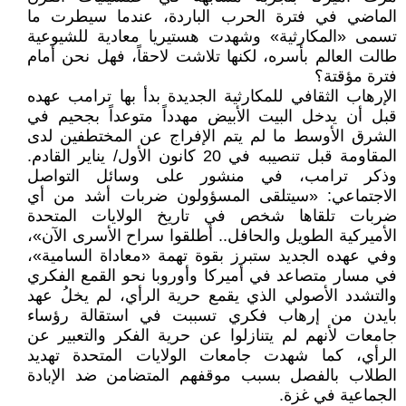
الماضي في فترة الحرب الباردة، عندما سيطرت ما
تسمى «المكارثية» وشهدت هستيريا معادية للشيوعية
طالت العالم بأسره، لكنها تلاشت لاحقاً، فهل نحن أمام
فترة مؤقتة؟
الإرهاب الثقافي للمكارثية الجديدة بدأ بها ‎ترامب عهده
قبل أن يدخل البيت الأبيض مهدداً متوعداً بجحيم في
الشرق الأوسط ما لم يتم الإفراج عن المختطفين لدى
المقاومة قبل تنصيبه في 20 كانون الأول/ يناير القادم.
وذكر ترامب، في منشور على وسائل التواصل
الاجتماعي: «سيتلقى المسؤولون ضربات أشد من أي
ضربات تلقاها شخص في تاريخ الولايات المتحدة
الأميركية الطويل والحافل.. أطلقوا سراح الأسرى الآن»،
وفي عهده الجديد ستبرز بقوة تهمة «معاداة السامية»،
في مسار متصاعد في أميركا وأوروبا نحو القمع الفكري
والتشدد الأصولي الذي يقمع حرية الرأي، لم يخلُ عهد
بايدن من إرهاب فكري تسببت في استقالة رؤساء
جامعات لأنهم لم يتنازلوا عن حرية الفكر والتعبير عن
الرأي، كما شهدت جامعات الولايات المتحدة تهديد
الطلاب بالفصل بسبب موقفهم المتضامن ضد الإبادة
الجماعية في غزة.