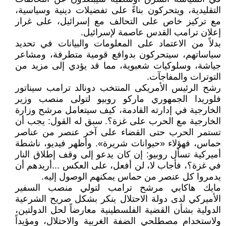
التقليدية، ويتحركون بناءً على تفضيلات دينية وسياسية،
مع تركيز خاص على التحالف مع إسرائيل، على غرار
إعلان ترامب القدس عاصمة لإسرائيل.
بدلاً من الاعتماد على المعلومات والبيانات في تحديد
سياساتهم، سيتحركون بدوافع قومية متطرفة، ومشاعر
جياشة، وسلوكيات شعبوية، مما قد يؤدي إلى مزيد من
التوترات والمفاجآت.
رشح الرئيس الأمريكى المنتخب دونالد ترامب سيناتور
فلوريدا الجمهوري ماركو روبيو لتولى منصب وزير
الخارجية في إدارته القادمة، كيف سيتعامل مرشح وزارة
الخارجية مع الحرب على غزة؟. سبق له القول: يجب أن
تستمر الحرب حتى القضاء على آخر عنصر من عناصر
حماس، فهؤلاء «حيوانات شريرة». وأظهر فيديو، ناشطة
أميركية تسأل روبيو: إن كان يدعو إلى وقف إطلاق النار
في غزة؟، فأجاب لا، لن أفعل، على العكس ...أريدهم أن
يدمروا كل عنصر من حماس يمكنهم الوصول إليه.
مايك هاكابي مرشح ترامب لتولي منصب السفير
الأميركي لدى دولة الاحتلال ينكر بشكل صريح الشرعية
الدولية بشأن القضية الفلسطينية معارضاً لحل الدولتين،
ولاستخدام مصطلحي الضفة الغربية والاحتلال، ومؤيداً