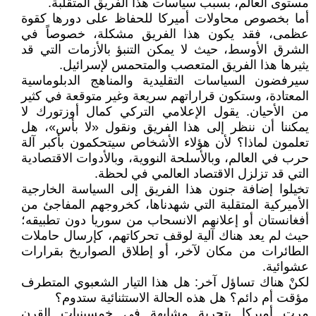
مستوى العالم، بسبب سياسات هذا الفريق المتقلبة.
أما بخصوص محاولات أميركا للحفاظ على دورها كقوة
عظمى، فقد يكون هذا الفريق مشكلة، خصوصاً في
الشرق الأوسط، حيث لا يمكن التنبؤ بالأزمات التي قد
يثيرها هذا الفريق المتعصب والمتحمس لإسرائيل.
سيرفضون السياسات التقليدية والمناهج الدبلوماسية
المعتادة، وستكون قراراتهم سريعة وغير متوقعة في كثير
من الأحيان. يقول الإعلامي التركي كمال أوزتورك لا
يمكننا أن ننظر إلى هذا الفريق ونقول «لا بأس»، هل
تعلمون لماذا؟ لأن هؤلاء الأشخاص سيتحكمون بأكبر آلة
حرب في العالم، وبالأسلحة النووية، وبالأدوات الاقتصادية
التي قد تزلزل الاقتصاد العالمي في لحظة.
تخيلوا إضافة جنون هذا الفريق إلى السياسة الخارجية
الأميركية المتقلبة التي شهدناها، كخروجهم المفاجئ من
أفغانستان أو إعلانهم الانسحاب من سوريا دون تطبيقه؛
حيث لم يعد هناك آلية لوقف تحركاتهم، كإرسال حاملات
الطائرات من مكان لآخر، أو إطلاق الصواريخ بقرارات
عشوائية.
لكنْ هناك تساؤل آخر: هل هذا التيار الشعبوي المتطرف
مؤقت أم دائم؟ هل هذه الحالة الاستثنائية ستدوم؟
مرت أميركا بتجربة مشابهة في خمسينيات القرن