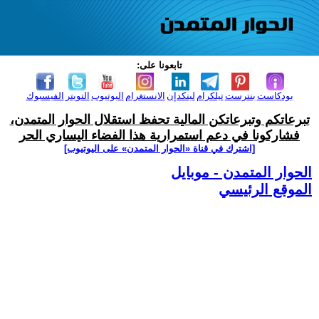
تابعونا على:
بودكاست
بنترست
تيلكرام
لينكدإن
الانستغرام
اليوتيوب
التويتر
الفيسبوك
تبرعاتكم وتبرعاتكن المالية تحفظ استقلال الحوار المتمدن،
فشاركونا في دعم استمرارية هذا الفضاء اليساري الحر
[اشترك في قناة ‫«الحوار المتمدن» على اليوتيوب]
الحوار المتمدن - موبايل
الموقع الرئيسي