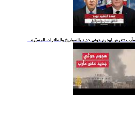
.. مأرب تتعرض لهجوم حوثي جديد بالصواريخ والطائرات المسيّرة