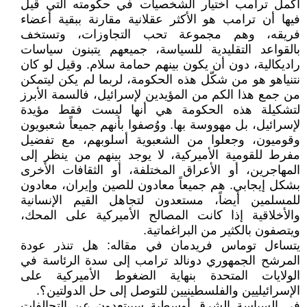
أكمل ترامب اختيار الشخصيات في حكومته التي قيل
فيها أن ترامب هو الأكثر عقلانية مقارنة ببقية أعضاء
فريقه، وهم مجموعة تحب التجاوزات، وتستخف
بالقواعد التقليدية للسياسة، جميعهم يتبنون سياسات
راديكالية، دون أن يكون بينهم حمامة سلام. وقيل لو كان
نتنياهو هو من شكّل هذه الحكومة، لربما لم يكن ليتمكن
من جمع هذا الكم من المؤيدين لإسرائيل، فالسمة الأبرز
لتشكيلة هذه الحكومة هي أنها ليست فقط مؤيدة
لإسرائيل، بل مهووسة بها. ووُصفوا بأنهم جميعاً شعبويون
وقوميون، وجعلوا من الشعبوية أسلوبهم، مع تفضيل
مفرط للقومية الأميركية، لا يوجد بينهم من ينظر إلى
المهاجرين، أو الأعراق المختلفة، أو الثقافات الأخرى
بشكل إيجابي. هم جميعاً معادون للصين وإيران، معادون
للمسلمين أيضاً، مستعدون لتجاهل القيم الإنسانية
والأخلاقية إذا كانت المصالح الأميركية على المحك،
ويتصفون بالكثير من البراغماتية.
يتساءل توماس فريدمان في مقاله: هل تنذر عودة
المرشح الجمهوري دونالد ترامب إلى سدة الرئاسة في
الولايات المتحدة بنهاية الضغوط الأميركية على
الإسرائيليين والفلسطينيين للتوصل إلى حل الدولتين؟.
في السياسة الشرق أوسطية سيبتعدون عن التحالفات