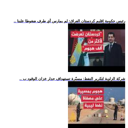
.. رئيس حكومة إقليم كردستان العراق: لم يمارس أي طرف ضغوطا علينا
.. شركة الزاوية لتكرير النفط: مسيّرة تستهداف جدار خزان الوقود ب