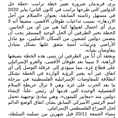
يرى فريدمان ضرورة تغيير خطة ترامب -خطة حل
الدولتين التي طرحها ترامب في كانون الثاني/ يناير 2020
في مستهل رئاسته السابقة، بعنوان «السلام من أجل
الازدهار»- بسبب تداعيات طوفان الأقصى، مضيفاً أنه لا
يرى أي احتمال لقبولها كما هي من أي من الجانبين.
الخطة تخبر الطرفين أن الحل الوحيد المستقر يجب أن
يتضمن دولتين لشعبين من السكان الأصليين، مع تبادل
الأراضي وترتيبات أمنية متفق عليها بشكل متبادل
يتفاوضان بشأنه.
ويعتقد أن أياً من الطرفين لن يتبنى هذه الخطة بصيغتها
الراهنة، لا سيما بعد طوفان الأقصى، والغزو الإسرائيلي
على قطاع غزة، مما سيؤدي إلى عرقلة التوصل إلى أي
اتفاق. غير أنه يعتبر الرؤية الواردة في الخطة تشكل
انطلاقة للمفاوضات الإسرائيلية الفلسطينية في مرحلة
ما بعد الحرب على غزة. وهي لا تزال خريطة السلام
التفصيلية الوحيدة التي قدمها أي رئيس -علناً- لإنشاء
دولتين منذ «معايير كلينتون»، وهي مبادئ توجيهية تحمل
اسم الرئيس الأميركي السابق بشأن اتفاق الوضع الدائم
لحل الصراع الفلسطيني الإسرائيلي.
مساء الجمعة 20/11 قبل شهرين من تسلمه السلطة،