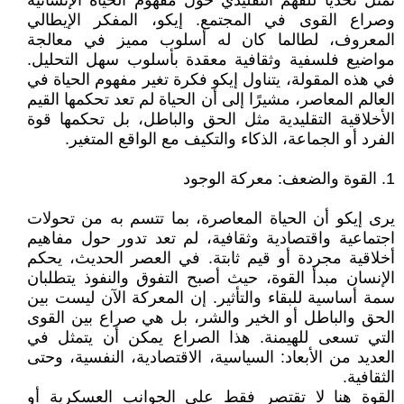
تمثل تحديًا للفهم التقليدي حول مفهوم الحياة الإنسانية
وصراع القوى في المجتمع. إيكو، المفكر الإيطالي
المعروف، لطالما كان له أسلوب مميز في معالجة
مواضيع فلسفية وثقافية معقدة بأسلوب سهل التحليل.
في هذه المقولة، يتناول إيكو فكرة تغير مفهوم الحياة في
العالم المعاصر، مشيرًا إلى أن الحياة لم تعد تحكمها القيم
الأخلاقية التقليدية مثل الحق والباطل، بل تحكمها قوة
الفرد أو الجماعة، الذكاء والتكيف مع الواقع المتغير.
1. القوة والضعف: معركة الوجود
يرى إيكو أن الحياة المعاصرة، بما تتسم به من تحولات
اجتماعية واقتصادية وثقافية، لم تعد تدور حول مفاهيم
أخلاقية مجردة أو قيم ثابتة. في العصر الحديث، يحكم
الإنسان مبدأ القوة، حيث أصبح التفوق والنفوذ يتطلبان
سمة أساسية للبقاء والتأثير. إن المعركة الآن ليست بين
الحق والباطل أو الخير والشر، بل هي صراع بين القوى
التي تسعى للهيمنة. هذا الصراع يمكن أن يتمثل في
العديد من الأبعاد: السياسية، الاقتصادية، النفسية، وحتى
الثقافية.
القوة هنا لا تقتصر فقط على الجوانب العسكرية أو