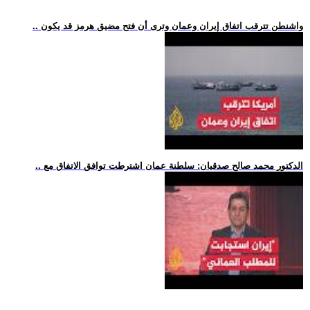
.. واشنطن تترقب اتفاق إيران وعمان وترى أن فتح مضيق هرمز قد يكون
.. الدكتور محمد صالح صدقيان: سلطنة عمان اشترطت توافق الاتفاق مع