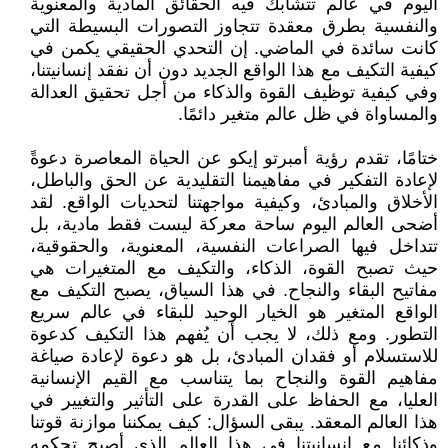
اليوم في عالم تتشابك فيه الحقائق المادية والمعنوية
والنفسية بطرق معقدة تتجاوز التصورات البسيطة التي
كانت سائدة في الماضي. إن التحدي الحقيقي يكمن في
كيفية التكيف مع هذا الواقع الجديد دون أن نفقد إنسانيتنا،
وفي كيفية توظيف القوة والذكاء من أجل تحقيق العدالة
والمساواة في ظل عالم متغير دائمًا.
ختامًا، تقدم رؤية أمبرتو إيكو عن الحياة المعاصرة دعوةً
لإعادة التفكير في مفاهيمنا التقليدية عن الحق والباطل،
الأخلاق والمبادئ، وكيفية مواجهتنا لتحديات الواقع. لقد
أضحى العالم اليوم ساحة معركة ليست فقط مادية، بل
تتداخل فيها الصراعات النفسية، المعنوية، والحقوقية،
حيث تصبح القوة، الذكاء، والتكيف مع المتغيرات هي
مفاتيح البقاء والنجاح. في هذا السياق، يصبح التكيف مع
الواقع المتغير هو الخيار الوحيد للبقاء في عالم سريع
التطور. ومع ذلك، لا يجب أن يُفهم هذا التكيف كدعوة
للاستسلام أو فقدان المبادئ، بل هو دعوة لإعادة صياغة
مفاهيم القوة والنجاح بما يتناسب مع القيم الإنسانية
العليا، مع الحفاظ على القدرة على التأثير والتغيير في
هذا العالم المعقد. يبقى السؤال: كيف يمكننا موازنة قوتنا
وذكائنا مع إنسانيتنا في هذا العالم الذي أصبح تحكمه