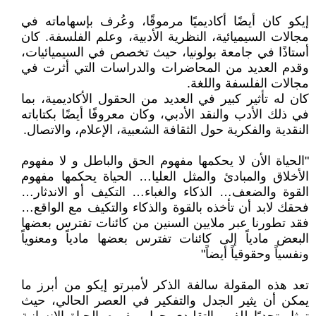
إيكو كان أيضًا أكاديميًا مرموقًا، وعُرف بإسهاماته في
مجالات السيميائية، النظرية الأدبية، وعلم الفلسفة. كان
أستاذًا في جامعة بولونيا، حيث تخصص في السيميائيات،
وقدم العديد من المحاضرات والدراسات التي أثرت في
مجالات الفلسفة واللغة.
كان له تأثير كبير في العديد من الحقول الأكاديمية، بما
في ذلك الأدب والنقد الأدبي، وكان معروفًا أيضًا بكتاباته
النقدية والفكرية حول الثقافة الشعبية، الإعلام، والاتصال.
"الحياة الأن لا يحكمها مفهوم الحق والباطل و لا مفهوم
الأخلاق والمبادئ والمثل العليا… الحياة يحكمها مفهوم
القوة والضعف… الذكاء والغباء… التكيف أو الاندثار…
فحقك لابد أن تأخذه بالقوة والذكاء والتكيف مع الواقع…
فقد تطورنا عبر ملايين السنين من كائنات تفترس بعضها
البعض مادياً إلى كائنات تفترس بعضها مادياً ومعنوياً
ونفسياً وحقوقياً أيضاً"
تعد هذه المقولة سالفة الذكر لأمبرتو إيكو من أبرز ما
يمكن أن يثير الجدل والتفكير في العصر الحالي، حيث