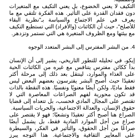
التكيف لا يعني الخضوع، بل يعني التكيف مع المتغيرات
دون فقدان القدرة على التأثير. هذه الفكرة تلتقي مع ما
يعرف في علم الاجتماع والسياسة بـ"نظرية البقاء
للأصلح"، حيث أن الكائنات (والأفراد) التي تستطيع التكيف
مع بيئتها ومع الظروف المتغيرة هي التي تستمر وتزدهر.
4. من البشر المفترس إلى البشر المتعدد الوجوه
إيكو، في تحليله للتطور التاريخي، يشير إلى أن الإنسان
بدأ ككائن مفترس يتنافس مع غيره من الكائنات الحية
على الغذاء والموارد، لينتقل بعد ذلك إلى مرحلة أكثر
تعقيدًا حيث أصبح البشر يفترسون بعضهم البعض ليس
فقط ماديًا، ولكن أيضًا معنويًا ونفسيًا. هذه النقطة بالذات
قد تكون محورية لفهم الصراعات المعاصرة التي لا
تقتصر على المجال المادي فحسب، بل تتعداه إلى قضايا
حقوق الإنسان، والعدالة الاجتماعية، والحريات السياسية.
الصراع هنا أصبح أكثر تعقيدًا وتشعبًا؛ فهو لا يقتصر على
صراع من أجل الموارد المادية فقط، بل يشمل أيضًا
صراعًا من أجل الحقوق، والتأثير في الفكر، والسيطرة
على المعايير الثقافية والاجتماعية. هذا التوجه يبرز