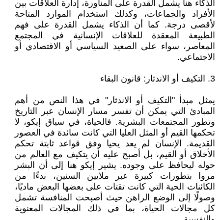
الذكاء هنا يشمل القدرة على المناورة، إدارة العلاقات بين
الأفراد والجماعات، وكذلك استخدام الموارد المتاحة
لأقصى درجة. كما أن الذكاء يشمل القدرة على فهم
الطبيعة المعقدة للعلاقات الإنسانية في المجتمع
المعاصر، سواء على الصعيد السياسي أو الاقتصادي أو
الاجتماعي.
3. التكيف أو الاندثار: قانون البقاء
يمثل مبدأ "التكيف أو الاندثار" في هذا النص من أهم
المبادئ التي يمكن أن تفسر مسار الإنسان عبر التاريخ
وتطور المجتمعات البشرية. فالحياة، في سياق إيكو، لا
تحكمها القيم أو المثل العليا التي كانت سائدة في العصور
القديمة. الإنسان لم يعد يحيا وفق قواعد ثابتة تحكم
الأخلاق أو القيم، بل أصبح عليه أن يتكيف مع العالم من
حوله ليحافظ على وجوده. يشير إيكو هنا إلى أن البشر
مروا بتطورات كبيرة عبر ملايين السنين، بدءًا من
الكائنات الحية التي كانت تقتات على بعضها البعض ماديًا،
وصولًا إلى الوضع الراهن حيث أصبحت المنافسة تشمل
كل مجالات الحياة، بما في ذلك المجالات المعنوية
والنفسية.