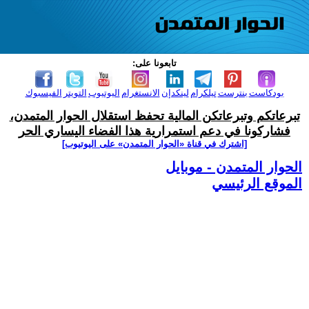
تابعونا على:
بودكاست
بنترست
تيلكرام
لينكدإن
الانستغرام
اليوتيوب
التويتر
الفيسبوك
تبرعاتكم وتبرعاتكن المالية تحفظ استقلال الحوار المتمدن،
فشاركونا في دعم استمرارية هذا الفضاء اليساري الحر
[اشترك في قناة ‫«الحوار المتمدن» على اليوتيوب]
الحوار المتمدن - موبايل
الموقع الرئيسي