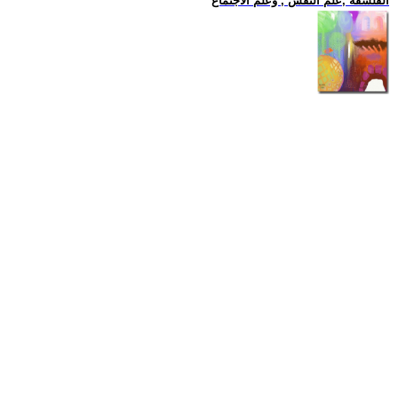
الفلسفة ,علم النفس , وعلم الاجتماع