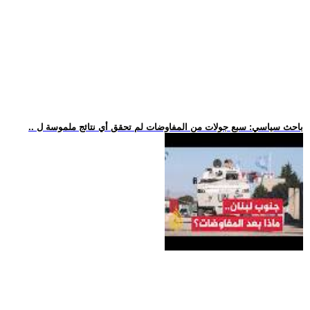
.. باحث سياسي: سبع جولات من المفاوضات لم تحقق أي نتائج ملموسة ل