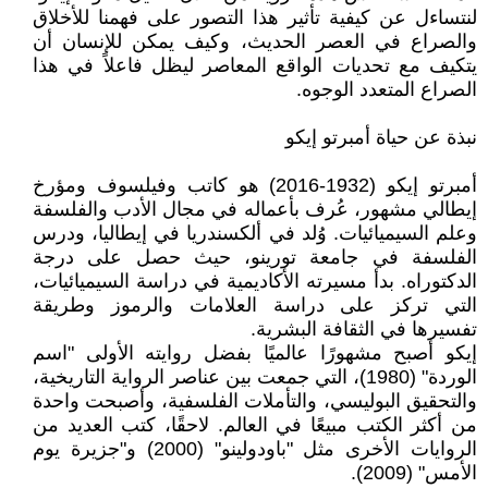
لنتساءل عن كيفية تأثير هذا التصور على فهمنا للأخلاق
والصراع في العصر الحديث، وكيف يمكن للإنسان أن
يتكيف مع تحديات الواقع المعاصر ليظل فاعلاً في هذا
الصراع المتعدد الوجوه.
نبذة عن حياة أمبرتو إيكو
أمبرتو إيكو (1932-2016) هو كاتب وفيلسوف ومؤرخ
إيطالي مشهور، عُرف بأعماله في مجال الأدب والفلسفة
وعلم السيميائيات. وُلد في ألكسندريا في إيطاليا، ودرس
الفلسفة في جامعة تورينو، حيث حصل على درجة
الدكتوراه. بدأ مسيرته الأكاديمية في دراسة السيميائيات،
التي تركز على دراسة العلامات والرموز وطريقة
تفسيرها في الثقافة البشرية.
إيكو أصبح مشهورًا عالميًا بفضل روايته الأولى "اسم
الوردة" (1980)، التي جمعت بين عناصر الرواية التاريخية،
والتحقيق البوليسي، والتأملات الفلسفية، وأصبحت واحدة
من أكثر الكتب مبيعًا في العالم. لاحقًا، كتب العديد من
الروايات الأخرى مثل "باودولينو" (2000) و"جزيرة يوم
الأمس" (2009).