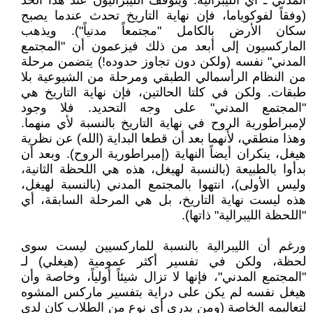
المدني ـ أي الليبرالية. ويتوقف الليبراليون عند هذا الحد
(وفقاً لفوكوياما، فإن نهاية التاريخ تحدث عندما يصبح
سكان الأرض بالكامل "مجتمعاً مدنياً"). ويذهب
الماركسيون إلى أبعد من ذلك فيزعمون أن "المجتمع
المدني" نفسه (ولكن دون تجاوز حدوده!) يتضمن مرحلة
من النظام الرأسمالي الطبقي ومرحلة من الشيوعية بلا
طبقات. ولكن في كلتا الحالتين، فإن نهاية التاريخ هي
"المجتمع المدني" على وجه التحديد. فلا وجود
لإمبراطورية الروح في نهاية التاريخ بالنسبة لأي منهما.
وهذا منطقي، لأنهما بعد أن قطعا البداية (الله) عن نظرية
هيغل، ينكران أيضاً النهاية (إمبراطورية الروح). وبعد أن
بدأوا بالطبيعة (بالنسبة لهيغل، هذه هي اللحظة الثانية،
وليس الأولى)، انتهوا بالمجتمع المدني (بالنسبة لهيغل،
هذه ليست نهاية التاريخ، بل هي المرحلة السابقة، أي
"اللحظة الليبرالية" ذاتها).
ورغم أن الليبرالية بالنسبة للماركسيين ليست سوى
لحظة، ولكن في تفسير أكثر عمومية (هيغلي) لـ
"المجتمع المدني"، فإنها لا تزال شيئاً أولياً، وخاصة وأن
هيغل نفسه لم يكن على دراية بتفسير ماركس المشوه
لتعاليمه الخاصة (ومن يدري أي نوع من الطلاب كان لدى