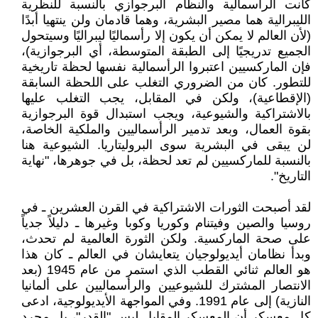
كانت الرأسمالية والنظام البرجوازي بالنسبة للنظرية
الليبرالية هما مصير البشرية، وهما قادمان ولن ينتهيا أبدًا
(لأن العالم لا يمكن أن يكون إلا رأسماليًا ليبراليًا وسيتحول
الجميع تدريجيًا إلى الطبقة المتوسطة، أي البرجوازية)،
فإن الماركسيين اعتبروا الرأسمالية نفسها لحظة تاريخية
للتطور. كان من الضروري التغلب على اللحظة السابقة
(الإقطاعية)، ولكن في المقابل، يجب التغلب عليها
بالاشتراكية والشيوعية، ويجب استبدال قوة البرجوازية
بقوة العمال، وبعد تدمير الرأسماليين والملكية الخاصة،
لن يبقى في البشرية سوى البروليتاريا. الشيوعية هنا
بالنسبة للماركسيين لم تعد لحظة، بل في جوهرها، "نهاية
التاريخ".
لقد أصبحت الثورات الاشتراكية في القرن العشرين ـ في
روسيا والصين وفيتنام وكوريا وكوبا وغيرها ـ دليلاً جدياً
على صحة الماركسية. ولكن الثورة العالمية لم تحدث،
وبدأ نظامان أيديولوجيان يتعايشان في العالم ـ كان هذا
هو العالم ثنائي القطب الذي استمر من عام 1945 (بعد
الانتصار المشترك للشيوعيين والرأسماليين على ألمانيا
النازية) إلى عام 1991. وفي المواجهة الأيديولوجية، ادعى
كل معسكر أن المعسكر المقابل ليس "القدر"، بل مجرد