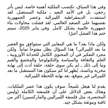
وفي هذا السياق، تكتسب الملكية أهمية خاصة. ليس بأثر
رجعي، بل في الأمد البعيد ـ ملكية المستقبل. لقد
استنفدت الديمقراطية الليبرالية وعصر الجمهورية
نفسيهما على الصعيد العالمي. لقد فشلت محاولات بناء
جمهورية عالمية بشكل كامل. وفي يناير 2025، سيتم
ختم هذا الفشل أخيرًا.
ولكن ماذا بعد؟ ما هي المعايير التي ستتوافق مع العصر
ما بعد الليبرالي؟ هذا السؤال يظل مفتوحاً تماماً. ولكن
مجرد التفكير في أن المحتوى الكامل للحداثة الأوروبية ـ
العلم والثقافة والسياسة والتكنولوجيا والمجتمع والقيم
وما إلى ذلك ـ لم يكن سوى حلقة، حلقة أدت إلى نهاية
مخزية وبائسة، يُظهِر لنا كم سيكون هذا المستقبل ما بعد
الليبرالي غير متوقع، بعد نهاية اللحظة الليبرالية.
يقدم لنا هيغل تلميحاً. سوف يكون هذا عصر الملكيات.
وهناك بعض الدلائل على أن فلسفته الكاملة (وليس
المختصرة، مثل فلسفة الليبراليين والماركسيين) أكثر من
ثاقبة وموثقة بشكل جيد.