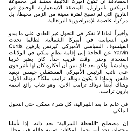
المصادفة أن تكون أميركا اللاتينية ممثلة في مجموعة
البريكس بالبرازيل، المنطقة الاستعمارية الوحيدة في
التاريخ التي لم تصبح لفترة معينة من الزمن محيطاً، بل
مركزاً، عاصمة للإمبراطورية البرتغالية.
وأخيراً، لماذا لا نفكر في التحول غير العادي على ما يبدو
في السياسة في أميركا الشمالية. لطالما تحدث
الفيلسوف السياسي الأميركي كيرتس يارفين Curtis
Yarvin عن الحاجة إلى إقامة نظام ملكي في الولايات
المتحدة. وحتى وقت قريب جداً، كان يعتبر غريبا
وهامشياً. ولكن بعد ذلك تبين أن أفكاره كان لها تأثير قوي
على نائب الرئيس الأميركي المستقبلي جيمس ديفيد
فانس. ولماذا لا يكون دونالد ترامب ملكاً؟ دونالد الأول.
وهناك أيضاً دونالد ترامب الابن، وهو شاب رائع اسمه
بارون ترامب.
في عالم ما بعد الليبرالية، كل شيء ممكن. حتى التحول
الملكي.
إن مصطلح "اللحظة الليبرالية" بحد ذاته، إذا تأملنا
محتواه، نجد أنه يحمل إمكانات ثورية هائلة في مجال