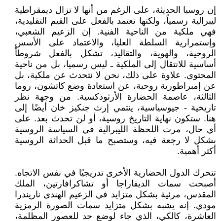
إن روسيا الحديثة، على الرغم من أنها لا تزال ديمقراطية
ليبرالية رسمياً، ولكنها تعتمد بالفعل على القيم التقليدية،
فهي ملكية من الناحية الفنية. إن الزعيم الشعبي،
وإستمرارية السلطة العليا، والاعتماد على الأسس
الروحية، والهوية، والتقاليد، تشكل بالفعل شروطاً
أساسية للانتقال إلى الملكية ـ ليس رسميا، بل من ناحية
المحتوى. علاوة على ذلك، نحن لا نتحدث عن ملكية، بل
عن إمبراطورية روحية، عن استعادة وضع كاتشون، روما
الثالثة، عاصمة الحضارة الأرثوذكسية. من وجهة نظر
تاريخية - جيوسياسية، ينتمي إرث جنكيز خان أيضًا إلى
هنا. ستكون نهاية التاريخ روسية، أو لن تحدث بعد. على
أي حال، مرت اللحظة الليبرالية في السياسة الروسية
بشكل لا رجعة فيه، وستصبح ما قبل الحداثة الروسية
أكثر أهمية.
تتحرك الدول الحضارية الأخرى تدريجيًا في نفس الاتجاه.
أصبحت سمات الديفاراجا أو تشاكرافارتين، الملك
المقدس، مرئية بشكل متزايد في الزعيم الهندي ناريندرا
مودي. إنه يشبه بشكل متزايد سمات الصورة الرمزية
العاشرة، كالكي، الذي جاء لوضع حد للعصور المظلمة،