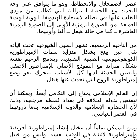
عصر الاضمحلال والانحطاط، وهو ما يتوافق على وجه
التحديد مع اللحظة الليبرالية التي يُطلب من مودي
التغلب عليها في نضاله لاستعادة الهندوتفا، الهوية الهندية
العميقة. من الصورة الرمزية الأولى إلى الصورة الرمزية
العاشرة ــ كما في حالة هيغل ــ ألفا وأوميجا.
من الناحية الرسمية، تظهر الصين الشيوعية تحت قيادة
شي جين بينج بشكل متزايد سمات الإمبراطورية
الكونفوشيوسية الصينية التقليدية. ويندمج الزعيم نفسه
بشكل متزايد مع النموذج الأصلي للإمبراطور الأصفر.
والصين الحديثة لديها كل الأسباب للتحرك نحو وضع
إمبراطورية الروح التي تحدث عنها هيغل.
إن العالم الإسلامي يحتاج إلى التكامل أيضاً. ويمكننا أن
نستعين بدولة الخلافة في بغداد كنقطة مرجعية، وذلك
لأن الحضارة الإسلامية والدولة الإسلامية بلغتا ذروتهما
في العصر العباسي.
ومن الممكن تماماً أن نتخيل إنشاء إمبراطورية أفريقية
وإمبراطورية لاتينية في الوقت نفسه. وليس من قبيل