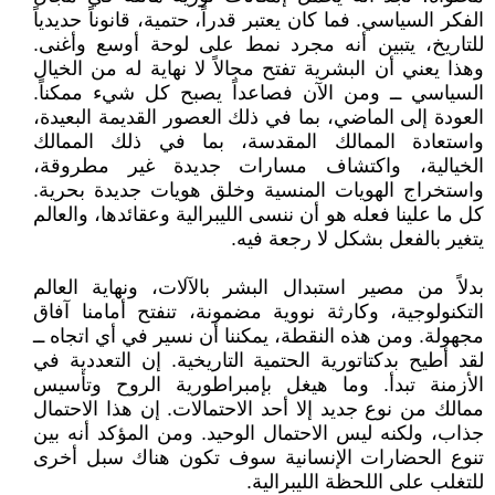
الفكر السياسي. فما كان يعتبر قدراً، حتمية، قانوناً حديدياً
للتاريخ، يتبين أنه مجرد نمط على لوحة أوسع وأغنى.
وهذا يعني أن البشرية تفتح مجالاً لا نهاية له من الخيال
السياسي ــ ومن الآن فصاعداً يصبح كل شيء ممكناً.
العودة إلى الماضي، بما في ذلك العصور القديمة البعيدة،
واستعادة الممالك المقدسة، بما في ذلك الممالك
الخيالية، واكتشاف مسارات جديدة غير مطروقة،
واستخراج الهويات المنسية وخلق هويات جديدة بحرية.
كل ما علينا فعله هو أن ننسى الليبرالية وعقائدها، والعالم
يتغير بالفعل بشكل لا رجعة فيه.
بدلاً من مصير استبدال البشر بالآلات، ونهاية العالم
التكنولوجية، وكارثة نووية مضمونة، تنفتح أمامنا آفاق
مجهولة. ومن هذه النقطة، يمكننا أن نسير في أي اتجاه ــ
لقد أطيح بدكتاتورية الحتمية التاريخية. إن التعددية في
الأزمنة تبدأ. وما هيغل بإمبراطورية الروح وتأسيس
ممالك من نوع جديد إلا أحد الاحتمالات. إن هذا الاحتمال
جذاب، ولكنه ليس الاحتمال الوحيد. ومن المؤكد أنه بين
تنوع الحضارات الإنسانية سوف تكون هناك سبل أخرى
للتغلب على اللحظة الليبرالية.