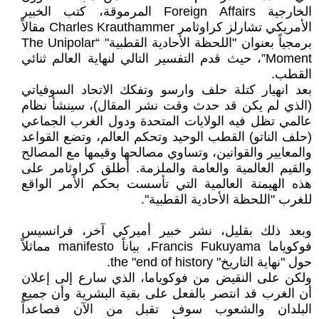
الخارجية Foreign Affairs المرموقة، كتب الخبير
الأمريكي تشارلز كراوثامر Charles Krauthammer مقالاً
برمجياً بعنوان "اللحظة الأحادية القطبية" “The Unipolar
Moment”، حيث قدم التفسير التالي لنهاية العالم ثنائي
القطب.
بعد انهيار كتلة حلف وارسو وتفكك الاتحاد السوفياتي
(الذي لم يكن قد حدث وقت نشر المقال)، سينشأ نظام
عالمي تظل فيه الولايات المتحدة ودول الغرب الجماعي
(حلف الناتو) القطب الوحيد وتحكم العالم، وتضع القواعد
والمعايير والقوانين، وتساوي مصالحها وقيمها مع المصالح
والقيم العالمية والعامة والملزمة. أطلق كراوثامر على
هذه الهيمنة العالمية التي تأسست بحكم الأمر الواقع
للغرب "اللحظة الأحادية القطبية".
وبعد ذلك بقليل، نشر خبير أميركي آخر، فرانسيس
فوكوياما Francis Fukuyama، بياناً manifesto مماثلاً
حول "نهاية التاريخ" the "end of history.
ولكن على النقيض من فوكوياما، الذي سارع إلى إعلان
أن الغرب قد انتصر بالفعل على بقية البشرية وأن جميع
البلدان والشعوب سوف تقبل من الآن فصاعداً