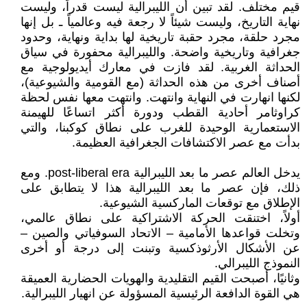
قيم مختلف. لقد تبين أن الليبرالية ليست قدراً، وليست
نهاية التاريخ، وليست شيئاً لا رجعة فيه وعالمياً ـ بل إنها
مجرد حلقة، مجرد حقبة تاريخية لها بداية ونهاية، وحدود
جغرافية وتاريخية واضحة. والليبرالية محفورة في سياق
الحداثة الغربية. لقد فازت في معارك أيديولوجية مع
أصناف أخرى من هذه الحداثة (مع القومية والشيوعية)،
لكنها انهارت في النهاية وانتهت. وانتهت معها نفس لحظة
كراوثامر أحادية القطب ودورة أكثر اتساعًا للهيمنة
الاستعمارية الوحيدة للغرب على نطاق كوكبنا، والتي
بدأت مع عصر الاكتشافات الجغرافية العظيمة.
يدخل العالم عصر ما بعد الليبرالية post-liberal era. ومع
ذلك، فإن عصر ما بعد الليبرالية هذا لا يتطابق على
الإطلاق مع توقعات الماركسية الشيوعية.
أولاً، اختنقت الحركة الاشتراكية على نطاق عالمي،
وتخلت قواعدها الأمامية – الاتحاد السوفياتي والصين –
عن الأشكال الأرثوذكسية وتبنت إلى درجة أو أخرى
النموذج الليبرالي.
وثانيًا، أصبحت القيم التقليدية والهويات الحضارية العميقة
هي القوة الدافعة الرئيسية المسؤولة عن انهيار الليبرالية.