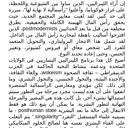
إن آراء الليبراليين، الذين ساوا بين الشيوعية واللحظة،
على غرار فوكوياما، وأعلنوا "رأسمالية لا نهاية لها"، مبررة
إلى حد كبير. لقد لعبت معايير المجتمع الجديد، حيث
يحقق رأس المال الهيمنة الكاملة والحقيقية، بطرق
مختلفة من قبل ما بعد الحداثيين postmodernists، الذين
اقترحوا أساليب باهظة لمحاربة رأس المال من الداخل.
لقد شمل هذا الانتحار البروليتاري، والتحويل المتعمد
للفرد إلى شخص معاق أو فيروس كمبيوتر، وتغيير
الجنس، وحتى إعادة تحديد النوع.
أصبح كل هذا برنامج الليبراليين اليساريين في الولايات
المتحدة وتدعمه بنشاط النخبة الحاكمة في الحزب
الديمقراطي – ثقافة الصحوة wokeism، وإلغاء الثقافة،
والأجندة البيئية، والتحول الجنسي، والتحول البشري، وما
إلى ذلك. لكن مؤيدي ومعارضي الرأسمالية المنتصرة
اتفقوا على أن هذه ليست مجرد مرحلة من التطور سيتم
استبدالها بشيء آخر، بل كانت هذه هي المصير والمرحلة
النهائية لتطور البشرية. ما يمكن أن يتبع ذلك هو فقط
الانتقال إلى حالة ما بعد البشرية posthuman state - ما
يسميه علماء المستقبل "التفرد"“singularity.” يتم التغلب
على الفناء البشري نفسه هنا لصالح الخلود الميكانيكي