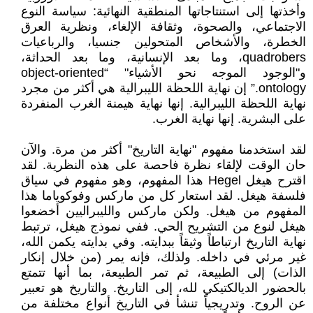
وأخذتها إلى استنتاجاتها المنطقية النهائية: سياسة النوع
الاجتماعي، والصحوة، وثقافة الإلغاء، ونظرية العرق
الخطرة، والأشخاص المتحولين جنسيا، والرباعيات
quadrobers، وما بعد الإنسانية، وما بعد الحداثة،
و"الوجود الموجه نحو الأشياء" “object-oriented
ontology.” إن نهاية اللحظة الليبرالية هي أكثر من مجرد
نهاية اللحظة الليبرالية. إنها نهاية هيمنة الغرب المنفردة
على البشرية. إنها نهاية الغرب.
لقد استخدمنا مفهوم "نهاية التاريخ" أكثر من مرة. والآن
حان الوقت لإلقاء نظرة فاحصة على هذه النظرية. لقد
اقترح هيغل Hegel هذا المفهوم، وهو مفهوم في سياق
فلسفة هيغل. لقد استعار كل من ماركس وفوكوياما هذا
المفهوم من هيغل. ولكن ماركس والليبراليين أخضعوا
هيغل لنوع من التشريح الحي. ففي نموذج هيغل، ترتبط
نهاية التاريخ ارتباطاً وثيقاً ببدايته. وفي بدايته يكمن الله،
غير مرئي في داخله. ولذلك، فإنه يمر (من خلال إنكار
الذات) إلى الطبيعة، ثم تمر الطبيعة، بما أنها تتمتع
بالحضور الديالكتيكي لله، إلى التاريخ. والتاريخ هو تعبير
عن الروح. وتدريجياً تنشأ في التاريخ أنواع مختلفة من