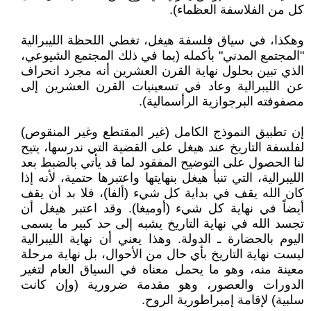
كل من الفلاسفة العظماء).
وهكذا، في سياق فلسفة هيغل، تغطي اللحظة الليبرالية
"المجتمع المدني" بأكمله (بما في ذلك المجتمع الشيوعي،
الذي تبين بحلول نهاية القرن العشرين أنه مجرد انحراف
عن الليبرالية وعاد في تسعينيات القرن العشرين إلى
مصفوفته البرجوازية الرأسمالية).
إن تطبيق النموذج الكامل (غير المقتطع وغير المنقوص)
لفلسفة التاريخ عند هيغل على القضية التي ندرسها، يتيح
لنا الحصول على التوضيح المفقود لما قد يأتي بالضبط بعد
الليبرالية، التي تنبأ هيغل بنهايتها واعتبرها حتمية، لأنه إذا
كان الله يقف في بداية كل شيء (ألفا)، فلا بد أن يقف
أيضاً في نهاية كل شيء (أوميغا). وقد اعتبر هيغل أن
تجسد الله في نهاية التاريخ يشبه إلى حد كبير ما يسمى
اليوم بالحضارة ـ الدولة. وهذا يعني أن نهاية الليبرالية
ليست نهاية التاريخ بأي حال من الأحوال، بل نهاية مرحلة
معينة منه، وهو ما يحمل معناه في السياق العام لتغير
الدورات والعصور، وهو مقدمة ضرورية (وإن كانت
سلبية) لإقامة إمبراطورية الروح.