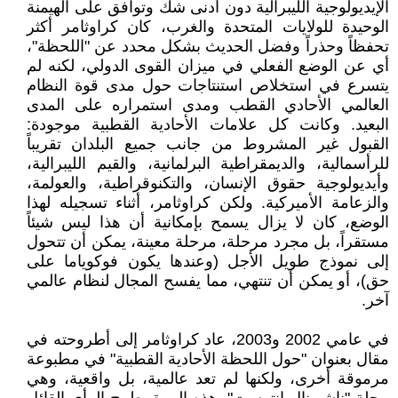
الإيديولوجية الليبرالية دون أدنى شك وتوافق على الهيمنة
الوحيدة للولايات المتحدة والغرب، كان كراوثامر أكثر
تحفظاً وحذراً وفضل الحديث بشكل محدد عن "اللحظة"،
أي عن الوضع الفعلي في ميزان القوى الدولي، لكنه لم
يتسرع في استخلاص استنتاجات حول مدى قوة النظام
العالمي الأحادي القطب ومدى استمراره على المدى
البعيد. وكانت كل علامات الأحادية القطبية موجودة:
القبول غير المشروط من جانب جميع البلدان تقريباً
للرأسمالية، والديمقراطية البرلمانية، والقيم الليبرالية،
وأيديولوجية حقوق الإنسان، والتكنوقراطية، والعولمة،
والزعامة الأميركية. ولكن كراوثامر، أثناء تسجيله لهذا
الوضع، كان لا يزال يسمح بإمكانية أن هذا ليس شيئاً
مستقراً، بل مجرد مرحلة، مرحلة معينة، يمكن أن تتحول
إلى نموذج طويل الأجل (وعندها يكون فوكوياما على
حق)، أو يمكن أن تنتهي، مما يفسح المجال لنظام عالمي
آخر.
في عامي 2002 و2003، عاد كراوثامر إلى أطروحته في
مقال بعنوان "حول اللحظة الأحادية القطبية" في مطبوعة
مرموقة أخرى، ولكنها لم تعد عالمية، بل واقعية، وهي