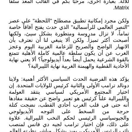
للآلة. بعبارة أخرى، مرحبًا بكم في القالب المعد سلفا
Matrix.
ولكن مجرد إمكانية تطبيق مصطلح "اللحظة" على عصر
"النصر العالمي للرأسمالية" الذي حدث يفتح آفاقاً خاصة
تماماً، لا تزال مدروسة ومتطورة بشكل سيئ، ولكنها
أصبحت أكثر تميزاً. ولكن ألا ينبغي لنا أن نعترف بأن
الانهيار الواضح والصريح للزعامة الغربية اليوم وعجز
الغرب عن أن يكون سلطة عالمية كاملة الأهلية تتمتع
بالقوة الشرعية يحمل أيضاً بعداً أيديولوجياً؟ ألا يعني نهاية
الأحادية القطبية والهيمنة الغربية نهاية الليبرالية؟
يؤكد هذه الفرضية الحدث السياسي الأكثر أهمية: ولايتا
دونالد ترامب الأولى والثانية كرئيس للولايات المتحدة. إن
اختيار المجتمع الأمريكي لسياسي ينتقد العولمة
والليبرالية علناً كرئيس هو تعبير واضح عن حقيقة مفادها
أنه حتى في قلب الغرب أحادي القطب، نضجت كتلة
حرجة من السخط على التوجه الأيديولوجي
والجيوسياسي الرئيسي لحكم النخب الليبرالية. علاوة
على ذلك، فإن اختيار ترامب لجيه دي فانس لمنصب
نائب الرئيس الأمريكي، يميز بشكل مباشر نظرته للعالم