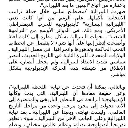
باعتباره من أتباع "اليمين ما بعد الليبرالي".
ظهرت الليبرالية كمصطلح سلبي خلال حملة ترامب
الانتخابية بأكملها، على الرغم من أنها كانت تعني
"الليبرالية اليسارية" كأيديولوجية للحزب الديمقراطي
الأمريكي. ومع ذلك، في الدوائر الأوسع من "الترامبية
الشعبية"، تحولت الليبرالية بشكل مطرد إلى كلمة لعنة
وأصبحت تُنظر إليها على أنها شيء لا ينفصل عن انحطاط
النخب الحاكمة وتدهورها وانحرافها. في معقل الليبرالية ـ
الولايات المتحدة ـ للمرة الثانية في التاريخ الحديث، انتصر
سياسي شديد الانتقاد لليبرالية، ولم يخجل أنصاره على
الإطلاق من شيطنة هذه الحركة الإيديولوجية بشكل
مباشر.
وبالتالي، يمكننا أن نتحدث عن نهاية "اللحظة الليبرالية"،
وعن حقيقة مفادها أن الليبرالية، التي بدت وكأنها
الإيديولوجية الرابحة في المنظور التاريخي والمنتصرة إلى
الأبد، تحولت إلى مجرد مرحلة واحدة من مراحل التاريخ
العالمي، وليست نهايته. وبعيداً عن الليبرالية ـ بعد نهاية
الليبرالية وعلى الجانب الآخر من الليبرالية ـ سوف تظهر
تدريجياً أيديولوجية بديلة، ونظام عالمي مختلف، ونظام