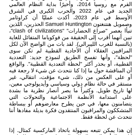
القرم مع روسيا 2014، وأخيرًا بداية النظام العالمي
الجديد في عام 2022 والحرب الكبرى في الشرق
الأوسط في عام 2023، أكدت عمليًا أن كراوثامر
وصمويل هنتنغتون Samuel Huntington الحذرين، اللذين
تنبأا بعصر "صراع الحضارات" "clash of civilizations"،
تبين أنهما أقرب إلى الحقيقة من فوكوياما المتفائل للغاية
(بالنسبة للغرب الليبرالي). لقد بات من الواضح الآن لكل
المراقبين العقلاء أن الأحادية القطبية لم تكن سوى
"لحظة"، وأنها تفسح الطريق لنموذج جديد: التعددية
القطبية، أو بحذر أكثر "لحظة التعددية القطبية". والواقع
أن المناقشة حول ما إذا كنا نتحدث عن شيء لا رجعة فيه
أو على العكس من ذلك، شيء مؤقت، انتقالي، غير
مستقر في حالة نظام دولي وسياسي وأيديولوجي معين،
لها تاريخ طويل. وكثيراً ما يصر أنصار نظرية ما بشدة
على استدامة الأنظمة الاجتماعية والتحولات التي
يتضامنون معها، في حين يطرح معارضوهم أو ببساطة
المتشككون والمراقبون المنتقدون فكرة بديلة مفادها أننا
نتحدث عن لحظة فقط.
إن هذا يمكن تتبعه بسهولة باتخاذ الماركسية كمثال. إذا