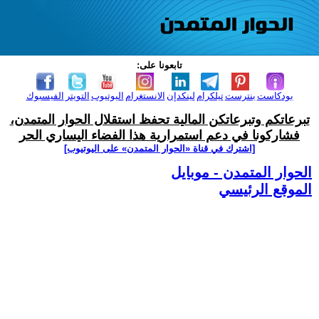
تابعونا على:
بودكاست
بنترست
تيلكرام
لينكدإن
الانستغرام
اليوتيوب
التويتر
الفيسبوك
تبرعاتكم وتبرعاتكن المالية تحفظ استقلال الحوار المتمدن،
فشاركونا في دعم استمرارية هذا الفضاء اليساري الحر
[اشترك في قناة ‫«الحوار المتمدن» على اليوتيوب]
الحوار المتمدن - موبايل
الموقع الرئيسي