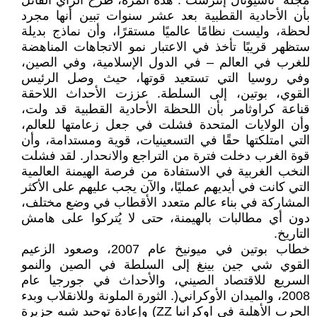
مجلة "ناشيونال إنترست". هذه المرة، طرح الرأي القائل
بأن الأحادية القطبية بعد عشر سنوات تبين أنها مجرد
لحظة، وليست نظامًا عالميًا مستقرًا، وأن نماذج بديلة
ستظهر قريبًا تأخذ في الاعتبار نمو الاتجاهات المناهضة
للغرب في العالم – في الدول الإسلامية، وفي الصين،
وفي روسيا التي تستعيد قوتها، حيث وصل الرئيس
القوي، بوتين، إلى السلطة. عززت الأحداث اللاحقة
قناعة كراوثامر بأن اللحظة الأحادية القطبية قد ولت،
وأن الولايات المتحدة فشلت في جعل زعامتها للعالم،
التي امتلكتها حقًا في التسعينيات، قوية ومستدامة، وأن
قوة الغرب دخلت فترة من التراجع والانحدار. لقد فشلت
النخب الغربية في الاستفادة من فرصة الهيمنة العالمية
التي كانت في أيديهم عمليًا، والآن يجب عليهم على الأكثر
المشاركة في بناء عالم متعدد الأقطاب في وضع مختلف،
دون أي مطالبات بالهيمنة، حتى لا يُتركوا على هامش
التاريخ.
خطاب بوتين في ميونيخ عام 2007، وصعود الزعيم
القوي شي جين بينغ إلى السلطة في الصين والنمو
السريع للاقتصاد الصيني، والأحداث في جورجيا عام
2008، والميدان الأوكراني(. الثورة الملونة وللانقلاب وبدء
الحرب الأهلية في اوكرانيا ZZ) وإعادة توحيد شبه جزيرة