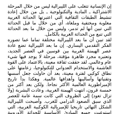
إن الإنسانية تتغلب على الليبرالية ليس من خلال المرحلة
الاشتراكية ـ المادية والتكنولوجية ـ بل من خلال إعادة
تنشيط الطبقات الثقافية التي اعتبرتها الحداثة الغربية
مغلوبة ومختفية وملغاة، أي من خلال ما قبل الحداثة
التي تبين أنها لم تدمر، وليس من خلال ما بعد الحداثة
التي تنبع من الحداثة الغربية بالكامل.
لقد تبين أن ما بعد الليبرالية مختلفة تماما عما تصوره
الفكر التقدمي اليساري. إن ما بعد الليبرالية تضع عادة
عصر الهيمنة الغربية بين قوسين في العصر الجديد،
وتعتبره مجرد ظاهرة مؤقتة، مرحلة لا يوجد فيها شيء
عام وعالمي. لقد حققت ثقافة معينة، بالاعتماد على القوة
الغاشمة والاستخدام العدواني للتكنولوجيا، زعامتها على
نطاق كوكبي لفترة معينة، بعد أن حاولت جعل أسسها
وتقنياتها وأساليبها وأهدافها عالمية. وهكذا بدأ تاريخ
الإمبراطورية العالمية الأكثر نجاحا. ولكن بعد أكثر من
خمسة قرون، انتهت الهيمنة الغربية، وعادت البشرية (ولا
تزال تعود) إلى الظروف التي كانت سمة عامة للعصر
الذي سبق الصعود الدرامي للغرب. وأصبحت الليبرالية
الشكل النهائي تاريخيا للإمبريالية الكوكبية الغربية، التي
استوعبت جميع المبادئ الأساسية للحداثة الأوروبية