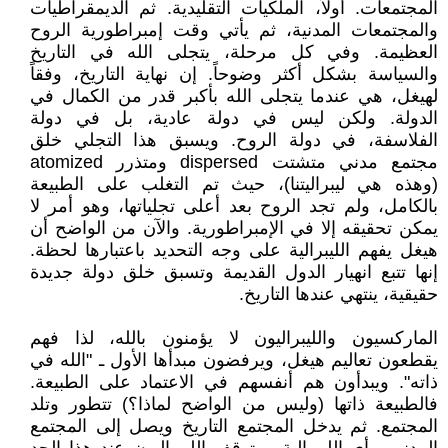
المجتمعات. أولاً، الملكيات التقليدية. ثم الديمقراطيات
والمجتمعات المدنية، ثم يأتي وقت إمبراطورية الروح
العظيمة. وفي كل مرحلة، يتجلى الله في التاريخ
والسياسة بشكل أكثر وضوحاً. إن نهاية التاريخ، وفقاً
لهيغل، هي عندما يتجلى الله بأكبر قدر من الكمال في
الدولة. ولكن ليس في دولة عادية، بل في دولة
الفلاسفة، في دولة الروح. ويسبق هذا التجلي خلق
مجتمع مدني متشتت dispersed ومتذرر atomized
(وهذه هي ليبراليتنا)، حيث تم التغلب على الطبيعة
بالكامل، ولم تجد الروح بعد أعلى تجلياتها، وهو أمر لا
يمكن تحقيقه إلا في الإمبراطورية. والآن من الواضح أن
هيغل يفهم الليبرالية على وجه التحديد باعتبارها لحظة.
إنها تتبع انهيار الدول القديمة وتسبق خلق دولة جديدة
حقيقية، ينتهي عندها التاريخ.
الماركسيون والليبراليون لا يؤمنون بالله، لذا فهم
يقطعون تعاليم هيغل، ويرفضون مبدأها الأول ـ "الله في
ذاته". ويبدأون هم أنفسهم في الاعتماد على الطبيعة.
فالطبيعة ذاتها (وليس من الواضح لماذا؟) تتطور وتلد
المجتمع. ثم يدخل المجتمع التاريخ ويصل إلى المجتمع