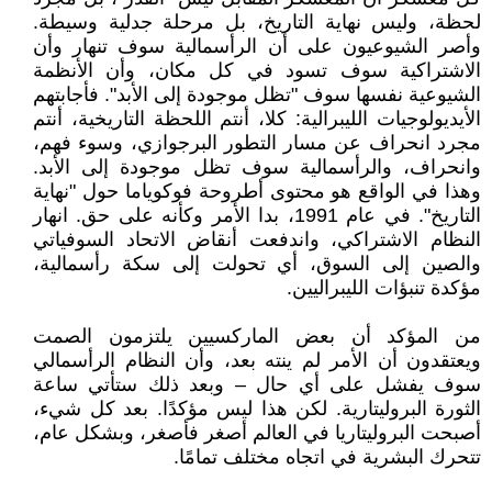
لحظة، وليس نهاية التاريخ، بل مرحلة جدلية وسيطة.
وأصر الشيوعيون على أن الرأسمالية سوف تنهار وأن
الاشتراكية سوف تسود في كل مكان، وأن الأنظمة
الشيوعية نفسها سوف "تظل موجودة إلى الأبد". فأجابتهم
الأيديولوجيات الليبرالية: كلا، أنتم اللحظة التاريخية، أنتم
مجرد انحراف عن مسار التطور البرجوازي، وسوء فهم،
وانحراف، والرأسمالية سوف تظل موجودة إلى الأبد.
وهذا في الواقع هو محتوى أطروحة فوكوياما حول "نهاية
التاريخ". في عام 1991، بدا الأمر وكأنه على حق. انهار
النظام الاشتراكي، واندفعت أنقاض الاتحاد السوفياتي
والصين إلى السوق، أي تحولت إلى سكة رأسمالية،
مؤكدة تنبؤات الليبراليين.
من المؤكد أن بعض الماركسيين يلتزمون الصمت
ويعتقدون أن الأمر لم ينته بعد، وأن النظام الرأسمالي
سوف يفشل على أي حال – وبعد ذلك ستأتي ساعة
الثورة البروليتارية. لكن هذا ليس مؤكدًا. بعد كل شيء،
أصبحت البروليتاريا في العالم أصغر فأصغر، وبشكل عام،
تتحرك البشرية في اتجاه مختلف تمامًا.