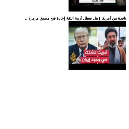
.. نافذة من أمريكا | هل تعطل أزمة الثقة إعادة فتح مضيق هرمز؟