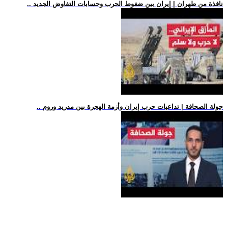
.. نافذة من طهران | إيران بين ضغوط الحرب وحسابات التفاوض الجديد
.. جولة الصحافة | تداعيات حرب إيران وأزمة الهجرة بين مدريد وروم