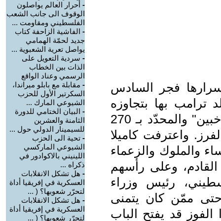
-
أحرار العالم يواصلون
الوقوف الى جانب الشعب
الفلسطيني ومقاومت ...
-
الفاشية الزاحفة كتاب
جديد لحمّة الهمامي
يواصل تعرية الشعبوية ...
-
سردية التعويل على
الذات بين الخطاب
الرسمي وعناد الواقع
بأسرارها فجر السادس
-
مقابلة مع بابلو ميراندا،
السكرتير الأول للحزب
د ترامب بها بتجاوزه
الشيوعي المارك ...
-
البيان الختامي للدورة
العدد المطلوب من أصوات "كبار الناخبين" والمحدّد بـ 270
الثامنة والعشرين
للسيمينار الدولي حول ...
فرز. واعترفت كاميلا
-
تحية الى الحزب
الشيوعي الماركسي
اء والملوك والزعماء
اللينيني بالاكوادور في
القادم، وعلى رأسهم
ذكراه ...
-
هل تشكل الانقلابات
سطيني، رئيس وزراء
العسكرية في إفريقيا أداة
لتحرّر شعوبها؟ ( ...
حتى ممّن كان يتمنى
-
هل تشكل الانقلابات
العسكرية في إفريقيا أداة
الفوز قد يفتح الباب
لتحرّر شعوبها؟ ( ...