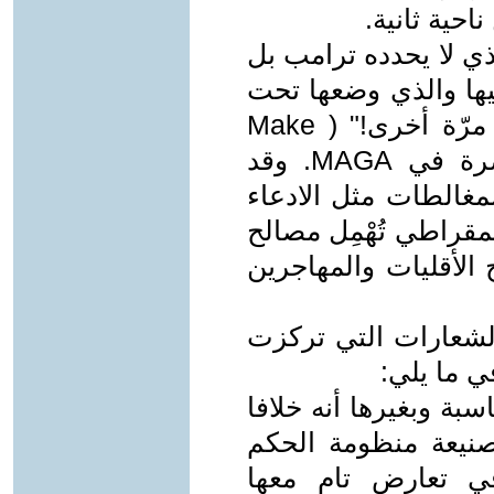
احية ثانية.
ي لا يحدده ترامب بل
يها والذي وضعها تحت
شعار عريض "لنجعل أمريكا عظيمة مرّة أخرى!" ( Make
America Great Again ! ) المختصرة في MAGA. وقد
لمغالطات مثل الادعاء
يمقراطي تُهْمِل مصالح
 الأقليات والمهاجرين
لشعارات التي تركزت
ي ما يلي:
بة وبغيرها أنه خلافا
نيعة منظومة الحكم
في تعارض تام معها