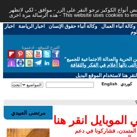
 أنواع الكوكيز نرجو النقر على الزر - موافق - لكي لاتظهر
This website uses cookies to ensure you ge
وكالة أنباء العمال
-
وكالة أنباء حقوق الإنسان
-
اخبار الرياضة
-
اخبار
لوم
التبرع للموقع - ادعمونا
حرية والعدالة الاجتماعية للجميع
"
تى نالها أعلام في الفكر والثقافة
قر هنا لاستخدام الموقع البديل
كوردي
English
مرتضى العبيدي
لموبايل انقر هنا
 المتمدن، فشاركونا في دعم