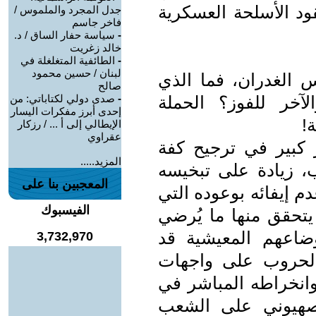
د الأسلحة العسكرية
جدل المجرد والملموس /
فاخر جاسم
-
سياسة حفار الساق / د.
خالد زغريت
-
الطائفية المتغلغلة في
لبنان / حسين محمود
 الغدران، فما الذي
صالح
آخر للفوز؟ الحملة
-
صدى دولي لكتاباتي: من
إحدى أبرز مفكرات اليسار
ة!
الإيطالي إلى أ ... / رزكار
عقراوي
 كبير في ترجيح كفة
المزيد.....
 زيادة على تبخيسه
المعجبين بنا على
م إيفائه بوعوده التي
الفيسبوك
يتحقق منها ما يُرضي
وضاعهم المعيشية قد
3,732,970
الحروب على واجهات
وانخراطه المباشر في
لصهيوني على الشعب