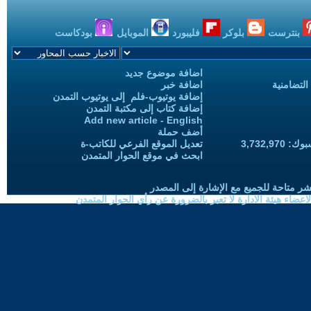
بنترست
بلوكر
فليبورد
الموبايل
بودكاست
اضافة موضوع جديد
التضامنية
اضافة خبر
إضافة يوتيوب-فلم إلى يوتيوب التمدن
إضافة كتاب إلى مكتبة التمدن
Add new article - English
أضف حملة
3,732,97
تعديل الموقع الفرعي للكاتب-ة
ابحث في موقع الحوار المتمدن
شر متاحة للجميع مع الإشارة إلى المصدر
ضاء هيئة الادارة لا تعبر بالضرورة عن رأي الحوار المتمدن