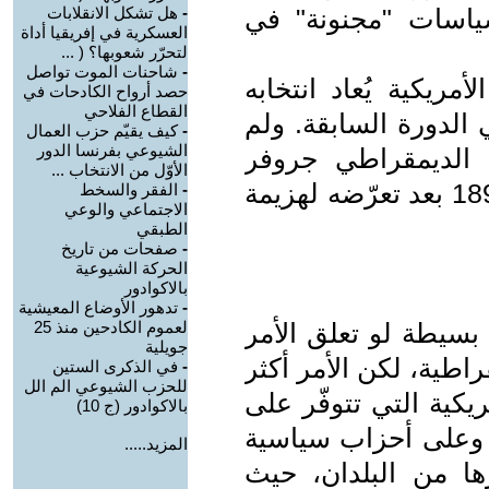
ياسات "مجنونة" في
-
هل تشكل الانقلابات
العسكرية في إفريقيا أداة
لتحرّر شعوبها؟ ( ...
-
شاحنات الموت تواصل
مريكية يُعاد انتخابه
حصد أرواح الكادحات في
القطاع الفلاحي
الدورة السابقة. ولم
-
كيف يقيّم حزب العمال
الشيوعي بفرنسا الدور
ح الديمقراطي جروفر
الأوّل من الانتخاب ...
كليفلاند (Grover Cleveland) سنة 1892 بعد تعرّضه لهزيمة
-
الفقر والسخط
الاجتماعي والوعي
الطبقي
-
صفحات من تاريخ
الحركة الشيوعية
بالاكوادور
-
تدهور الأوضاع المعيشية
 بسيطة لو تعلق الأمر
لعموم الكادحين منذ 25
جويلية
قراطية، لكن الأمر أكثر
-
في الذكرى الستين
للحزب الشيوعي الم الل
ريكية التي تتوفّر على
بالاكوادور (ج 10)
، وعلى أحزاب سياسية
المزيد.....
ها من البلدان، حيث