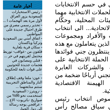
 في حسم الانتخابات
أخبار عامة
حملات الانتخابية مهما
-
رئيس الاستخبارات
السعودية يزور العراق
ئات المحلية، وحكّام
لأول مرة بعد الهجمات ا ...
-
تحذير رسمي مصري من
تحادية... الى انتخاب
طرق احتيال جديدة على
المواطنين
والأفراد ومجموعات
-
اتفاق أمني بين السعودية
ذين يتعاملون مع هذه
وتركيا وباكستان
-
سكان قرية بلغارية
ينتظرون جني فوائدها
قلقون من -عواقب- توريط
محتمل لقريتهم في حر ...
لحملة الانتخابية على
-
قتلى ومصابون في
هجمات جديدة للحوثيين
 والشركات العابرة
على قوات تابعة للحكومة
 تجني أرباحًا ضخمة من
...
-
عون: ملفا وقف إطلاق
لهيمنة الاقتصادية
النار والمناطق التجريبية
ستتم متابعتهما ...
ية.
-
-رويترز-: السعودية
استخدمت نحو 86% من
خصوص انتخاب رئيس
صواريخ -باتريوت- الاع ...
-
عراقجي يوجه رسالة
 في سياق مصالح رأس
إلى دول الجوار