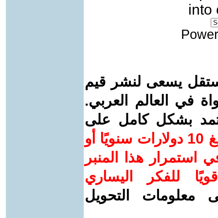
into
Power
ستقل يسعى لنشر قيم
واة في العالم العربي.
عتمد بشكل كامل على
ساهم/ي معنا! بدعمكم بمبلغ 10 دولارات سنويًا أو
 استمرار هذا المنبر
ويًا للفكر اليساري
ى معلومات التحويل