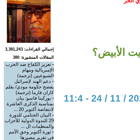
ي الحر
يت الأبيض؟
إجمالي القراءات: 3,381,243
المقالات المنشورة: 380
-
تعزيز الكفاح ضد الحرب
الإمبريالية ومهام
الشيوعيين (ترجمة)
-
دعم الهند لإسرائيل
يفضح حكومة مودي/ بقلم
كاران فارما (ترجمة)
الحوار المتمدن-العدد: 8171 - 2024 / 11 / 24 - 11:4
-
بوركينا فاسو: بيان
بمناسبة الذكرى العاشرة
لانتفاضة أكتوبر 20 ...
-
البيان الختامي للدورة
29 للندوة الدولية للأحزاب
والمنظمات ال ...
-
ثورة أكتوبر وحق الأمم
في تقرير مصيرها