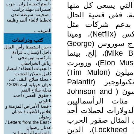
 التي يسعى كل منها
-
استراتيجية إيران.. حرب
استنزاف تنهك ترامب
مة. ففي قضية الحال
-
صحيفة: شرطة لندن
تخطط لإلغاء ألف وظيفة
ى بدعم شركات مثل
المزيد.....
مايكروسوفت (Microsoft)، ونيتفليكس (Netflix)، وميتا
كتب ودراسات
(Meta)، وكبار الرأسماليين مثل جورج سوروس (George
-
حين استيقظ رأس المال
Soros) ومايك بلومبرج (Mike Bloomberg)، إلخ. بينما
داخل الإنسان .. قراءة
ماركسية ثورية في ... /
حظي ترامب بدعم إيلون ماسك (Elon Musk)، وروبرت
رياض الشرايطي
-
ابجديات العطاء / انتصار
مردوخ (Rupert Murdoch)، وتيم ميلون (Tim Mulon)
كامل جفلان الخشت
-
مجلة سلاح النقد، عدد
المصرفي الملياردير، وبالانتير تكنولوجيز (Palantir
جوان-جويلية-اوت 2026 /
Technologies)، وجونسون آند جونسون ( Johnson and
مجلة سلاح النقد
-
حقوق العصر / أحمد
اك مئات الرأسماليين
التاوتي
-
قصة الأمراض المزمنة و
الدولارات لحملات أحد
إفلاس الأطباء / عدنان
رضوان
 المثال صقور الحرب
Letters from the East /
-
عدنان رضوان
في شركة لوكهيد مارتن (Lockheed Martin)، الذين
-
العولمة الرأسمالية: