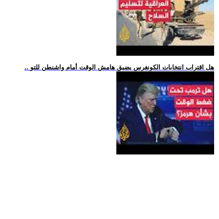
.. هل اقتراب انتخابات الكونغرس يضيق هامش الوقت أمام واشنطن للتو