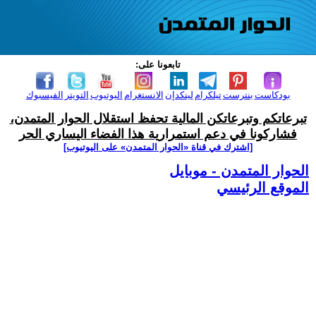
تابعونا على:
بودكاست
بنترست
تيلكرام
لينكدإن
الانستغرام
اليوتيوب
التويتر
الفيسبوك
تبرعاتكم وتبرعاتكن المالية تحفظ استقلال الحوار المتمدن،
فشاركونا في دعم استمرارية هذا الفضاء اليساري الحر
[اشترك في قناة ‫«الحوار المتمدن» على اليوتيوب]
الحوار المتمدن - موبايل
الموقع الرئيسي