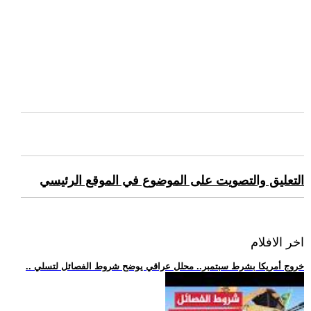
التعليق والتصويت على الموضوع في الموقع الرئيسي
اخر الافلام
.. خروج أمريكا بشرط سبتمبر.. محلل عراقي يوضح شروط الفصائل لتسلي