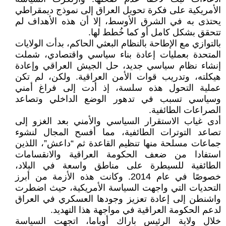
الأمريكية على فكرة تحويل العراق إلى نموذج ديمقراطي
يحتذى به في الشرق الأوسط، إلا أن هذه الأهداف لم
تتحقق بشكل كامل أو كما خُطط لها.
بالتوازي مع الإطاحة بالنظام البعثي الحاكم، بدأت الولايات
المتحدة بعمليات إعادة بناء سياسي واقتصادي، شملت
إنشاء نظام سياسي جديد، حل الجيش العراقي وإعادة
هيكلته، وتدريب قوات الأمن العراقية. ولكن، لم تكن
عملية التحول هذه سلسة، إذ أدت إلى فراغ أمني
وسياسي تسبب في تدهور الوضع الداخلي وتصاعد
الصراعات الطائفية.
أدى غياب الاستقرار السياسي والأمني بعد الغزو إلى
تصاعد التوترات الطائفية، مما أفسح المجال لنشوء
جماعات مسلحة منها تنظيم القاعدة ثم “داعش”، اللذين
استفادا من ضعف الحكومة العراقية والانقسامات
الطائفية للسيطرة على مناطق واسعة في البلاد،
خصوصًا في عام 2014. وكانت هذه الأزمة من أبرز
التحديات التي واجهت السياسة الأمريكية، حيث اضطرت
واشنطن إلى إعادة تعزيز وجودها العسكري في العراق
لدعم الحكومة العراقية في مواجهة هذا التهديد.
خلال ولاية الرئيس باراك أوباما، اتجهت السياسة