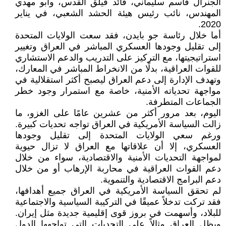
الجنرال قاسم سليماني، قائد فيلق القدس، وأبو مهدي
المهندس، نائب رئيس هيئة الحشد الشعبي، في يناير
2020.
أما خلال رئاسة جو بايدن، فقد سعت الولايات المتحدة
إلى تقليل وجودها العسكري المباشر في العراق وتغيير
استراتيجيتها، مع التركيز على التدريب والدعم الاستشاري
للقوات العراقية، بدلًا من الانخراط المباشر في المعارك،
وتهدف الإدارة إلى دعم العراق ليصبح أكثر استقلالية في
مواجهة تحدياته الأمنية، خاصة مع استمرار وجود خطر
الجماعات المتطرفة.
اليوم، بعد مرور أكثر من عشرين عامًا على الغزو، ما
زالت السياسة الأمريكية في العراق تواجه تحديات كبيرة.
ورغم سعي الولايات المتحدة إلى تقليل وجودها
العسكري، إلا أن علاقاتها مع العراق لا تزال حيوية
لمواجهة التحديات الأمنية والاقتصادية، سواء من خلال
دعم القوات العراقية في محاربة الإرهاب أو من خلال
دعم البرامج الاقتصادية والتنموية.
لم تحقق السياسة الأمريكية في العراق جميع أهدافها،
فقد تركت تدخلاً عميقًا في التركيبة السياسية والاجتماعية
للبلاد، وأسهمت في بروز قوى إقليمية جديدة مثل إيران.
ويظل العراق مثالاً على التحديات التي تواجهها الدول