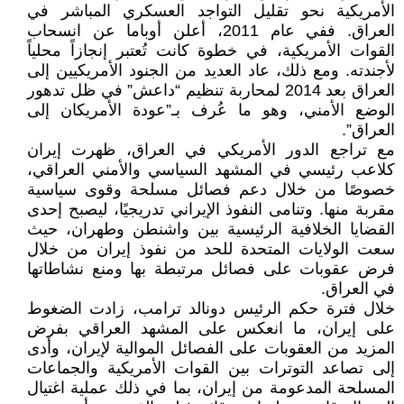
الأمريكية نحو تقليل التواجد العسكري المباشر في
العراق. ففي عام 2011، أعلن أوباما عن انسحاب
القوات الأمريكية، في خطوة كانت تُعتبر إنجازاً محلياً
لأجندته. ومع ذلك، عاد العديد من الجنود الأمريكيين إلى
العراق بعد 2014 لمحاربة تنظيم “داعش” في ظل تدهور
الوضع الأمني، وهو ما عُرف بـ”عودة الأمريكان إلى
العراق”.
مع تراجع الدور الأمريكي في العراق، ظهرت إيران
كلاعب رئيسي في المشهد السياسي والأمني العراقي،
خصوصًا من خلال دعم فصائل مسلحة وقوى سياسية
مقربة منها. وتنامى النفوذ الإيراني تدريجيًا، ليصبح إحدى
القضايا الخلافية الرئيسية بين واشنطن وطهران، حيث
سعت الولايات المتحدة للحد من نفوذ إيران من خلال
فرض عقوبات على فصائل مرتبطة بها ومنع نشاطاتها
في العراق.
خلال فترة حكم الرئيس دونالد ترامب، زادت الضغوط
على إيران، ما انعكس على المشهد العراقي بفرض
المزيد من العقوبات على الفصائل الموالية لإيران، وأدى
إلى تصاعد التوترات بين القوات الأمريكية والجماعات
المسلحة المدعومة من إيران، بما في ذلك عملية اغتيال