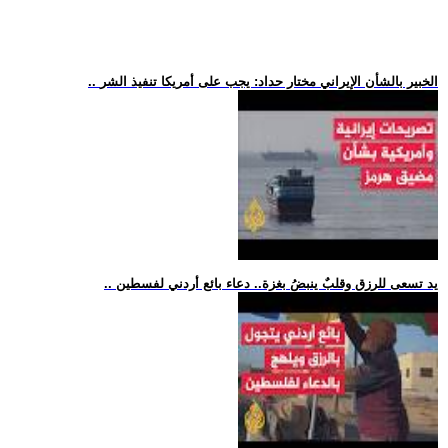
.. الخبير بالشأن الإيراني مختار حداد: يجب على أمريكا تنفيذ الشر
.. يد تسعى للرزق وقلبٌ ينبضُ بغزة.. دعاء بائع أردني لفسطين