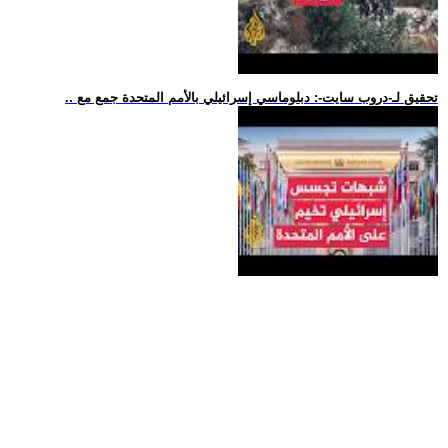
.. تحقيق لـ-دروب سايت-: دبلوماسي إسرائيلي بالأمم المتحدة جمع مع