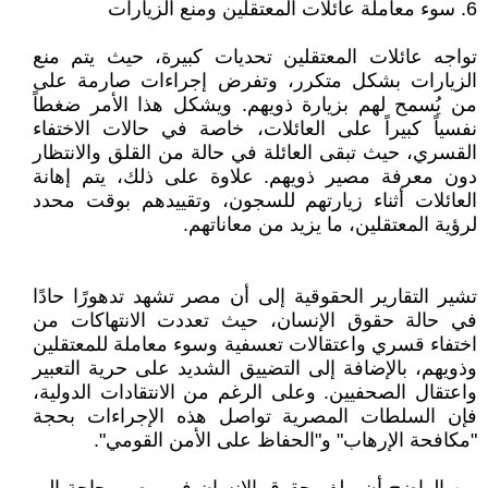
6. سوء معاملة عائلات المعتقلين ومنع الزيارات
تواجه عائلات المعتقلين تحديات كبيرة، حيث يتم منع
الزيارات بشكل متكرر، وتفرض إجراءات صارمة على
من يُسمح لهم بزيارة ذويهم. ويشكل هذا الأمر ضغطاً
نفسياً كبيراً على العائلات، خاصة في حالات الاختفاء
القسري، حيث تبقى العائلة في حالة من القلق والانتظار
دون معرفة مصير ذويهم. علاوة على ذلك، يتم إهانة
العائلات أثناء زيارتهم للسجون، وتقييدهم بوقت محدد
لرؤية المعتقلين، ما يزيد من معاناتهم.
تشير التقارير الحقوقية إلى أن مصر تشهد تدهورًا حادًا
في حالة حقوق الإنسان، حيث تعددت الانتهاكات من
اختفاء قسري واعتقالات تعسفية وسوء معاملة للمعتقلين
وذويهم، بالإضافة إلى التضييق الشديد على حرية التعبير
واعتقال الصحفيين. وعلى الرغم من الانتقادات الدولية،
فإن السلطات المصرية تواصل هذه الإجراءات بحجة
"مكافحة الإرهاب" و"الحفاظ على الأمن القومي".