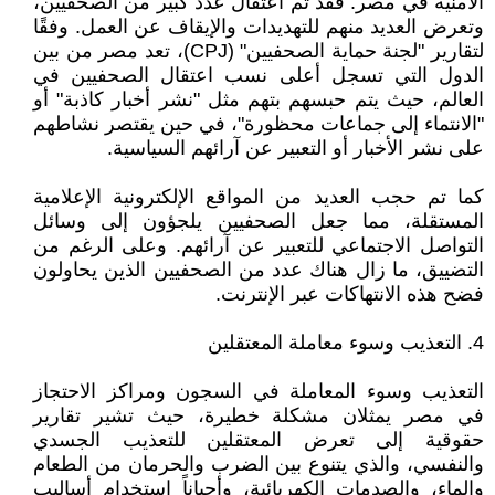
الأمنية في مصر. فقد تم اعتقال عدد كبير من الصحفيين،
وتعرض العديد منهم للتهديدات والإيقاف عن العمل. وفقًا
لتقارير "لجنة حماية الصحفيين" (CPJ)، تعد مصر من بين
الدول التي تسجل أعلى نسب اعتقال الصحفيين في
العالم، حيث يتم حبسهم بتهم مثل "نشر أخبار كاذبة" أو
"الانتماء إلى جماعات محظورة"، في حين يقتصر نشاطهم
على نشر الأخبار أو التعبير عن آرائهم السياسية.
كما تم حجب العديد من المواقع الإلكترونية الإعلامية
المستقلة، مما جعل الصحفيين يلجؤون إلى وسائل
التواصل الاجتماعي للتعبير عن آرائهم. وعلى الرغم من
التضييق، ما زال هناك عدد من الصحفيين الذين يحاولون
فضح هذه الانتهاكات عبر الإنترنت.
4. التعذيب وسوء معاملة المعتقلين
التعذيب وسوء المعاملة في السجون ومراكز الاحتجاز
في مصر يمثلان مشكلة خطيرة، حيث تشير تقارير
حقوقية إلى تعرض المعتقلين للتعذيب الجسدي
والنفسي، والذي يتنوع بين الضرب والحرمان من الطعام
والماء، والصدمات الكهربائية، وأحياناً استخدام أساليب