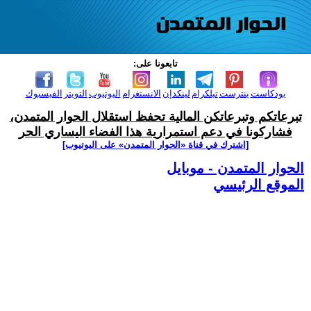
تابعونا على:
بودكاست
بنترست
تيلكرام
لينكدإن
الانستغرام
اليوتيوب
التويتر
الفيسبوك
تبرعاتكم وتبرعاتكن المالية تحفظ استقلال الحوار المتمدن،
فشاركونا في دعم استمرارية هذا الفضاء اليساري الحر
[اشترك في قناة ‫«الحوار المتمدن» على اليوتيوب]
الحوار المتمدن - موبايل
الموقع الرئيسي