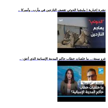
.. نشرة إخبارية | مليشيا الحوثي تقصف النازحين في مأرب.. وأميركا
.. -غزو سبتة-... ما خلفيات خطاب حاكم المدينة الإسبانية الذي أعق