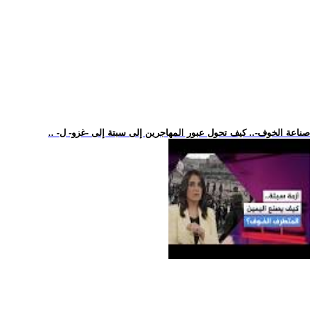
.. -صناعة الخوف-.. كيف تحول عبور المهاجرين إلى سبتة إلى -غزو- ل