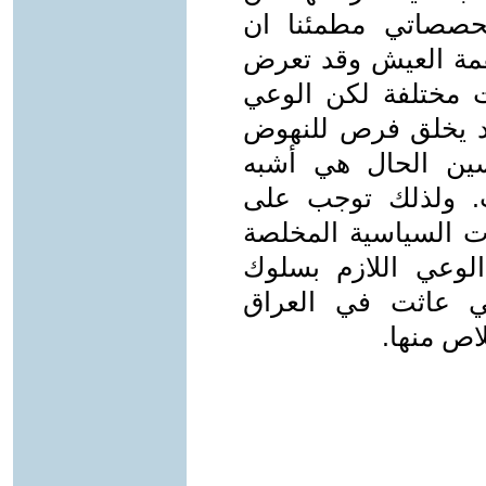
محصصاتي مطمئنا ان
قمة العيش وقد تعرض
ت مختلفة لكن الوعي
 قد يخلق فرص للنهوض
سين الحال هي أشبه
اب. ولذلك توجب على
ات السياسية المخلصة
لوعي اللازم بسلوك
تي عاثت في العراق
اص منها.