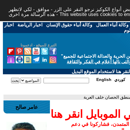
 أنواع الكوكيز نرجو النقر على الزر - موافق - لكي لاتظهر
This website uses cookies to ensure you ge
وكالة أنباء العمال
-
وكالة أنباء حقوق الإنسان
-
اخبار الرياضة
-
اخبار
لوم
التبرع للموقع - ادعمونا
حرية والعدالة الاجتماعية للجميع
"
تى نالها أعلام في الفكر والثقافة
قر هنا لاستخدام الموقع البديل
كوردي
English
منطق الحصان خلف العربة
عامر صالح
لموبايل انقر هنا
 المتمدن، فشاركونا في دعم