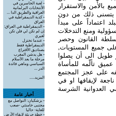
-
لعبة الخاسرين في
ع بالأمن والاستقرار
الأنتخابات البرلمانية
العراقية والطريق الدا ...
لا يتسنى ذلك من دون
-
كذبة الديمقراطية في
د اعتماداً على مبدأ
العراق
-
الديمقراطية في العراق:
سؤولية ومنع التدخلات
إن لم تكن لي فلن تكن
لغيري
سلطة القانون وحصر
-
عندما تختزل
الديمقراطية فقط
على جميع المستويات,
بصناديق الأقتراع
ر طويل الى أن يصلوا
-
هل يدشن المغرب
مرحلة ما بعد الأسلام
ميق تألّمه للمأساة
السياسي وماهي فائدة
الدر ...
فه على عجز المجتمع
المزيد.....
عة لإيقافها او في
سي العدوانية الشرسة
أخبار عامة
-
بزشكيان: التواصل مع
مجتبى خامنئي -صعب
للغاية- حاليا
-
خطة جريئة لإبقاء الأرض