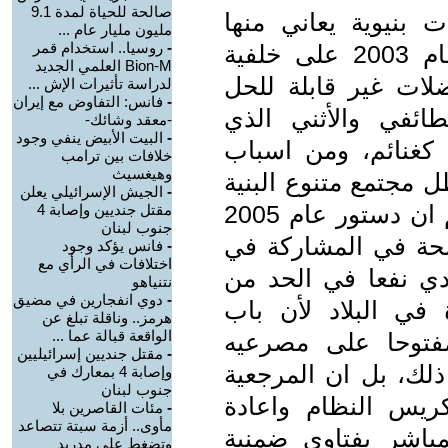
صالحة للحياة لمدة 9.1
بنيوية يعاني منها
مليون مليار عام ...
-
روسيا.. استخدام قمر
النظام العراقي منذ تأسيسه بعد عام 2003 على خلفية
Bion-M العلمي الجديد
ات غير قابلة للحل
لدراسة تأثيرات الإش ...
-
فانس: التفاوض مع إيران
ائفي والأثني الذي
-معقد وشائك-
-
البيت الأبيض ينفي وجود
 كغنائم، ومن اسباب
خلافات بين ترامب
وهيغسيث
 مجتمع متنوع البنية
-
الجيش الإسرائيلي يعلن
الطائفية والمذهبية والعرقية مع العلم ان دستور عام 2005
مقتل جنديين وإصابة 4
جنوب لبنان
لحة في المشاركة في
-
فانس يؤكد وجود
اختلافات في الرأي مع
دي نفعا في الحد من
نتنياهو
-
دوي انفجارين في مضيق
في البلاد لأن باب
هرمز.. وناقلة تبلغ عن
الواقعة قبالة عما ...
مفتوحا على مصرعيه
-
مقتل جنديين إسرائيليين
ذلك، بل ان المرجعية
وإصابة 4 بمعارك في
جنوب لبنان
يس النظام واعادة
-
مئات القاصرين بلا
مأوى.. أزمة سبتة تتصاعد
مباشر بفتاوى ضمنية
وتضغط على مدريد