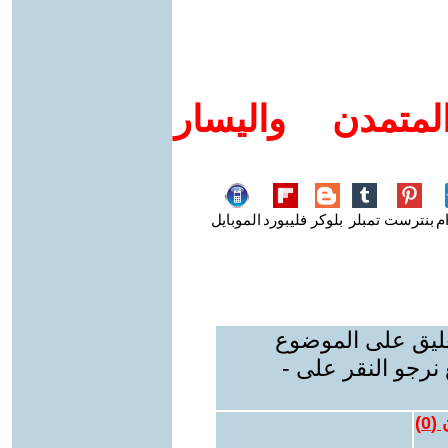
متمدن واليسار
م
بنترست
تمبلر
بلوكر
فليبورد
الموبايل
عليق على الموضوع
نرجو النقر على -
 (
0
)