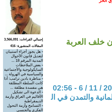
ي الحر
 خلف العربة
إجمالي القراءات: 3,566,091
المقالات المنشورة: 416
-
هل يجوز أجراء أستبيان
لتعديل قانون الأحوال
المدنية المرقم 18 ...
-
بعض الملاحظات
السايكولوجية والأجتماعية
والسياسية في الهرولة ...
-
مناظرة بادين ترامب: أذا
كانت السلطة المطلقة
هي مفسدة مطلقة ...
-
الدعوة الى تشكيل
مانية والتمدن في ال
الأقاليم في العراق وأزمة
الديمقراطية
-
التسامح وأزمة التحول
الفكري والجنسي