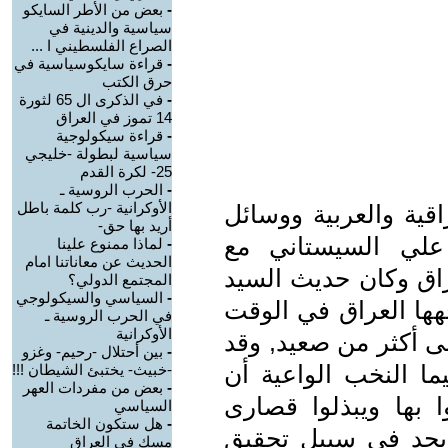
-
بعض من الأطر السايكو
سياسية والدينية في
الصراع الفلسطيني ا ...
-
قراءة سايكوسياسية في
حرق الكتب
-
في الذكرى ال 65 لثورة
14 تموز في العراق
-
قراءة سيكولوجية
سياسية لبطولة -خليجي
25- لكرة القدم
-
الحرب الروسية ـ
الأوكرانية -رب كلمة باطل
اقية والعربية ووسائل
أريد بها حق-
علي السيستاني مع
-
لماذا ممنوع علينا
الحديث عن معاناتنا امام
راق وكان حديث السيد
المجتمع الدولي؟
-
السياسي والسيكولوجي
جهها العراق في الوقت
في الحرب الروسية ـ
الأوكرانية
ى أكثر من صعيد, وقد
-
بين أحتلال -رحيم- وغزو
ما النخب الواعية أن
-خبيث- يختبئ الشيطان !!!
-
بعض من مفردات العهر
ا بها ويبذلوا قصارى
السياسي
-
هل ستكون الخاتمة
 بجد في سبيل تحقيق
مسك في العراق