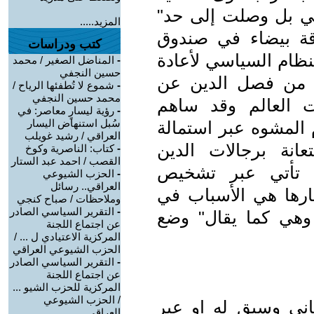
سي بل وصلت إلى حد"
المزيد.....
رقة بيضاء في صندوق
كتب ودراسات
لنظام السياسي لأعادة
-
المناضل الصغير / محمد
حسين النجفي
 من فصل الدين عن
-
شموع لا تُطفئها الرياح /
محمد حسين النجفي
 العالم وقد ساهم
-
رؤية ليسارٍ معاصر: في
سُبل استنهاض اليسار
م المشوه عبر استمالة
العراقي / رشيد غويلب
عانة برجالات الدين
-
كتاب: الناصرية وكوخ
القصب / احمد عبد الستار
ت تأتي عبر تشخيص
-
الحزب الشيوعي
العراقي.. رسائل
بارها هي الأسباب في
وملاحظات / صباح كنجي
-
التقرير السياسي الصادر
وهي كما يقال" وضع
عن اجتماع اللجنة
المركزية الاعتيادي ل ... /
الحزب الشيوعي العراقي
-
التقرير السياسي الصادر
عن اجتماع اللجنة
المركزية للحزب الشيو ...
/ الحزب الشيوعي
ني وسبق له او عبر
العراقي