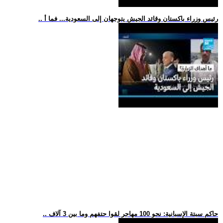
.. رئيس وزراء باكستان وقائد الجيش يتوجهان إلى السعودية... فما أ
.. حاكم سبتة الإسبانية: نحو 100 مهاجر لقوا حتفهم وما بين 3 آلاف