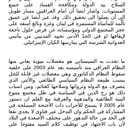
السلاح بيد الدولة ومكافحة الفساد على جميع
المستويات, واشار ايضا أن امام العراقيين مسار طويل
الى أن يصلوا الى تحقيق ذلك, وقد عبر أيضا عن عميق
تألّمه للمأساة المستمرة في لبنان وغزة وبالغ أسفه على
عجز المجتمع الدولي ومؤسساته عن فرض حلول ناجعة
لإيقافها او في الحدّ الأدنى تحييد المدنيين من مآسي
العدوانية الشرسة التي يمارسها الكيان الإسرائيلي.
ما تحدث به السيستاني هو معضلات بنيوية يعاني منها
النظام العراقي منذ تأسيسه بعد عام 2003 على خلفية
سقوط النظام الدكتاتوري وهي معضلات غير قابلة للحل
بسبب طبيعة النظام السياسي الطائفي والأثني الذي
يتصرف مع الدولة وثرواتها وسلاحها كغنائم، ومن اسباب
ذلك هو زج الدين في السياسة في ظل مجتمع متنوع
البنية الطائفية والمذهبية والعرقية مع العلم ان دستور
عام 2005 لا يسمح للأحزاب ذات الأجنحة المسلحة في
المشاركة في الحكم وان التدخل عبر فتاوى لا يجدي نفعا
في الحد من حالة التدهور على مختلف الأصعدة في البلاد
لأن باب الاجتهاد في توظيف كلام السيد مفتوحا على