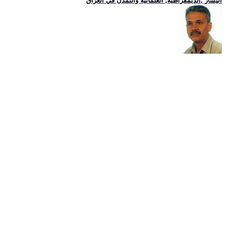
اليسار ,الديمقراطية, العلمانية والتمدن في العراق