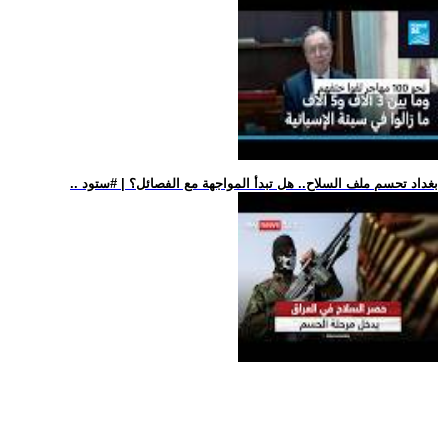
.. بغداد تحسم ملف السلاح.. هل تبدأ المواجهة مع الفصائل؟ | #ستود