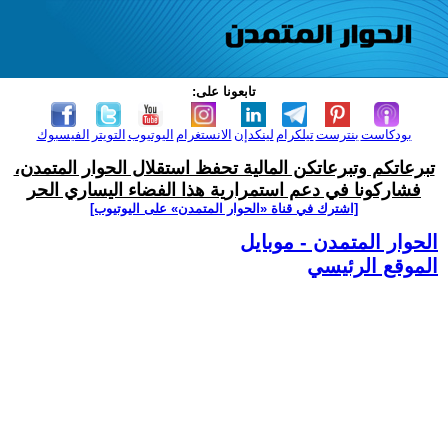
تابعونا على:
بودكاست
بنترست
تيلكرام
لينكدإن
الانستغرام
اليوتيوب
التويتر
الفيسبوك
تبرعاتكم وتبرعاتكن المالية تحفظ استقلال الحوار المتمدن،
فشاركونا في دعم استمرارية هذا الفضاء اليساري الحر
[اشترك في قناة ‫«الحوار المتمدن» على اليوتيوب]
الحوار المتمدن - موبايل
الموقع الرئيسي