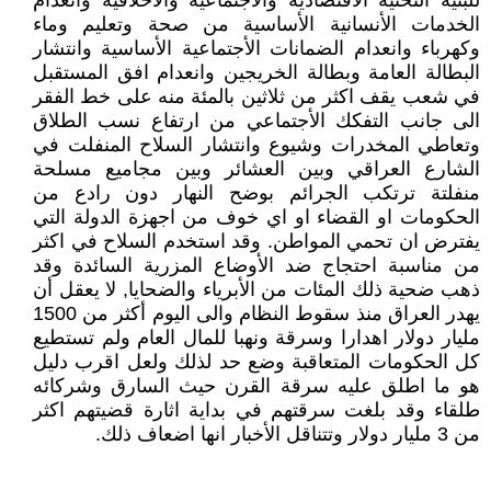
للبنية التحتية الأقتصادية والأجتماعية والأخلاقية وانعدام
الخدمات الأنسانية الأساسية من صحة وتعليم وماء
وكهرباء وانعدام الضمانات الأجتماعية الأساسية وانتشار
البطالة العامة وبطالة الخريجين وانعدام افق المستقبل
في شعب يقف اكثر من ثلاثين بالمئة منه على خط الفقر
الى جانب التفكك الأجتماعي من ارتفاع نسب الطلاق
وتعاطي المخدرات وشيوع وانتشار السلاح المنفلت في
الشارع العراقي وبين العشائر وبين مجاميع مسلحة
منفلتة ترتكب الجرائم بوضح النهار دون رادع من
الحكومات او القضاء او اي خوف من اجهزة الدولة التي
يفترض ان تحمي المواطن. وقد استخدم السلاح في اكثر
من مناسبة احتجاج ضد الأوضاع المزرية السائدة وقد
ذهب ضحية ذلك المئات من الأبرياء والضحايا, لا يعقل أن
يهدر العراق منذ سقوط النظام والى اليوم أكثر من 1500
مليار دولار اهدارا وسرقة ونهبا للمال العام ولم تستطيع
كل الحكومات المتعاقبة وضع حد لذلك ولعل اقرب دليل
هو ما اطلق عليه سرقة القرن حيث السارق وشركائه
طلقاء وقد بلغت سرقتهم في بداية اثارة قضيتهم اكثر
من 3 مليار دولار وتتناقل الأخبار انها اضعاف ذلك.