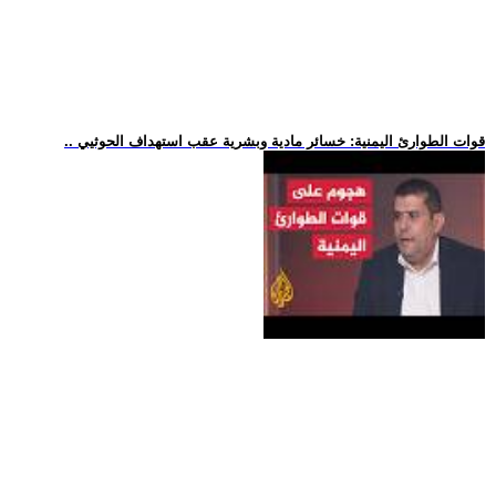
.. قوات الطوارئ اليمنية: خسائر مادية وبشرية عقب استهداف الحوثيي