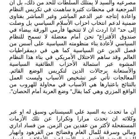
مصرعيه والسيد لا يمتلك السلطات للحد من ذلك، بل ان
المرجعية في محطات كثيرة ساهمت في تكريس النظام
واعادة إنتاجه عبر الدعم المباشر وغير المباشر بفتاوى
ضمنية لدعم انتخاب احزاب الأسلام السياسي بل وصلت
إلى حد" اذا اردت ان لا تنتخبها فأرمي الورقة بيضاء في
صندوق الأقتراع" نحن أمام معضلة لا تسمح للنظام
السياسي لأعادة بناء منظومته السياسية على أسس من
فصل الدين عن السياسية كما هي في ديمقراطيات
العالم وقد ساهم الاحتلال الأمريكي في بناء هذا النظام
المشوه عبر استمالة الأحزاب الطائفية السياسية
والأستعانة برجالات الدين لتكريس الوضع القائم.
المعالجات تأتي عبر تشخيص الأسباب وليست العمل
بالنتائج باعتبارها هي الأسباب في محاولة للهروب من
الواقع المزري وهي كما يقال" وضع العربة أمام الحصان".
أن ما تحدث به السيد علي السيستاني وسبق له او عبر
وكلائه ان تحدث مرارا وتكرارا عن تلك الأزمات
المستفحلة لأكثر من عقدين من الزمن, من فساد اداري
ومالي وسرقة للمال العام وفضائح من الفرهود وانهيار