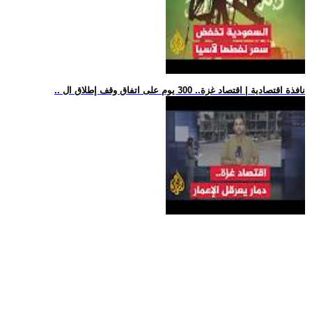
.. نافذة اقتصادية | اقتصاد غزة.. 300 يوم على اتفاق وقف إطلاق ال