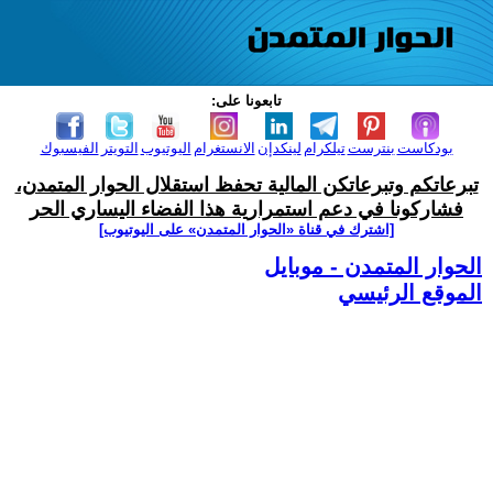
تابعونا على:
بودكاست
بنترست
تيلكرام
لينكدإن
الانستغرام
اليوتيوب
التويتر
الفيسبوك
تبرعاتكم وتبرعاتكن المالية تحفظ استقلال الحوار المتمدن،
فشاركونا في دعم استمرارية هذا الفضاء اليساري الحر
[اشترك في قناة ‫«الحوار المتمدن» على اليوتيوب]
الحوار المتمدن - موبايل
الموقع الرئيسي