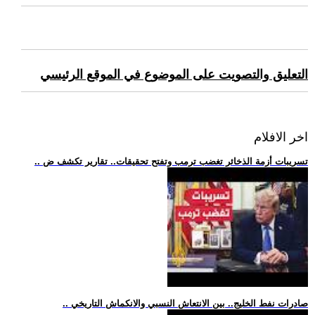
التعليق والتصويت على الموضوع في الموقع الرئيسي
اخر الافلام
.. تسريبات أزمة الذخائر تغضب ترمب وتفتح تحقيقات.. تقارير تكشف ض
.. صادرات نفط الخليج.. بين الانتعاش النسبي والانكماش التاريخي