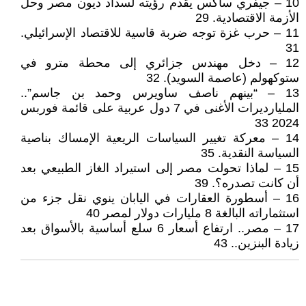
10 – جيفري ساكس يقدم رؤيته لسداد ديون مصر وحل
الأزمة الاقتصادية. 29
11 – حرب غزة توجه ضربة قاسية للاقتصاد الإسرائيلي.
31
12 – دخل مهندس جزائري إلى محطة مترو في
ستوكهولم (عاصمة السويد). 32
13 – “بينهم ناصف ساويرس وحمد بن جاسم”..
المليارديرات الأغنى في 7 دول عربية على قائمة فوربس
2024 33
14 – معركة تغيير السياسات الريعية الإمساك بناصية
السياسة النقدية. 35
15 – لماذا تحولت مصر إلى استيراد الغاز الطبيعي بعد
أن كانت تصدره؟. 39
16 – أسطورة العقارات في اليابان ينوي نقل جزء من
استثماراته البالغة 8 مليارات دولار لمصر 40
17 – مصر.. ارتفاع أسعار 6 سلع أساسية بالأسواق بعد
زيادة البنزين.. 43