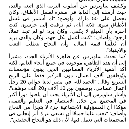
وكشف ساويرس عن أسلوب التربية الذي اتبعه والده،
حيث أرسله إلى ألمانيا في صغره لغسل الأطباق، وكان
يحصل على 50 مارك. وأوضح: “لم أستمر في غسل
الأطباق سوى ثلاثة أيام، ثم ترقيت إلى جرسون كنت
أخبره بأن المبلغ لا يكفي، وكان يرد: لو لم تجد عملاً،
ارجع”. وأضاف: “كنت أعمل بكل جهد، وكان والدي يريد
أن يُعلّمنا قيمة المال، وأن النجاح يتطلب التعب
والاجتهاد”.
كما تحدث ساويرس عن ظاهرة الأثرياء الجدد، مشيراً
إلى أن هذه الظاهرة موجودة في جميع أنحاء العالم، لكنه
أكد أهمية الأثرياء العصاميين الذين يبنون مؤسسات
ويُوظفون آلاف العمال، دون التركيز فقط على الربح
السريع وقال: “الحمد لله، في مصر لدينا حوالي 20 رجل
أعمال عصامي، يوظفون بين 10 آلاف و20 ألف موظف”.
وأشار ساويرس إلى أن الأثرياء يجب أن يلعبوا دوراً أكبر
في المجتمع من خلال الاستثمار في التعليم والتنمية،
مؤكدًا أن المسؤولية الاجتماعية جزء لا يتجزأ من النجاح
وأضاف: “يجب علينا جميعًا أن نسعى لترك أثر إيجابي في
المجتمعات التي نعمل فيها، لأن ذلك هو النجاح الحقيقي”.