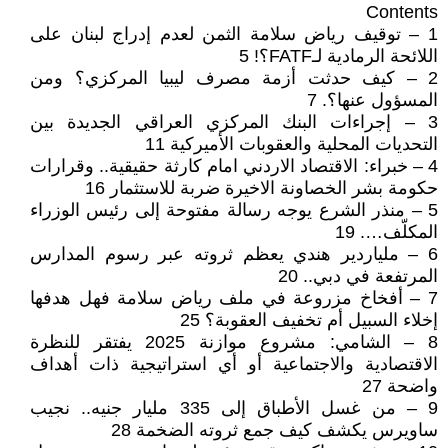
Contents
1 – توقيف رياض سلامة الثمن لعدم إدراج لبنان على
اللائحة الرمادية لـFATF؟! 5
2 – كيف حدثت أزمة مصرف ليبيا المركزي؟ ومن
المسؤول عنها؟. 7
3 – إجراءات البنك المركزي العراقي الجديدة بين
التحديات المحلية والعقوبات الأميركية 11
4 – خبراء: الاقتصاد الاردني امام كارثة حقيقية.. وقرارات
حكومة بشر الخصاونة الاخيرة ضربة للاستثمار 16
5 – منذر الشرع يوجه رسالة مفتوحة إلى رئيس الوزراء
المكلّف…. 19
6 – ملياردير هندي يعظم ثروته عبر رسوم المدارس
المرتفعة في دبي.. 20
7 – أفخاخ مزروعة في ملف رياض سلامة فهل هدفها
إخلاء السبيل أم تخفيف العقوبة؟ 25
8 – الشامي: مشروع موازنة 2025 يفتقر للنظرة
الاقتصادية والاجتماعية أو أي استراتيجية ذات أهداف
واضحة 27
9 – من غسل الأطباق إلى 335 مليار جنيه.. نجيب
ساويرس يكشف كيف جمع ثروته الضخمة 28