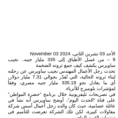
الأحد 03 نشرين الثاني، 2024 03 November
9 – من غسل الأطباق إلى 335 مليار جنيه.. نجيب
ساويرس يكشف كيف جمع ثروته الضخمة
تحدث رجل الأعمال المهندس نجيب ساويرس عن رحلته
لبناء ثروته الحالية، التي تُقدّر بحوالي 7.31 مليار دولار،
أي ما يعادل نحو 335.19 مليار جنيه مصري، وفقاً
لمؤشرات بلومبرج للأثرياء.
في تصريحات تليفزيونية خلال برنامج “حضرة المواطن”
على قناة “الحدث اليوم”، أوضح ساويرس أنه نشأ في
عائلة عصامية، حيث كان والده رجل أعمال أسس شركة
مقاولات كبيرة، لكن تلك الشركة تعرضت للتأميم في
ستينيات القرن الماضي.