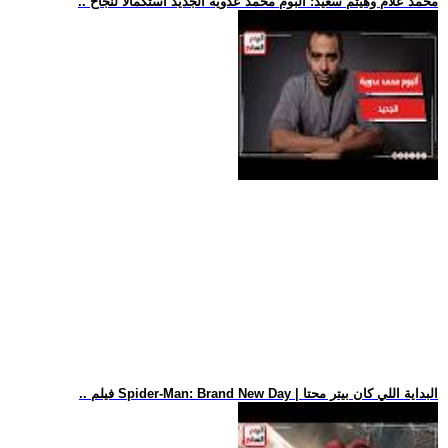
.. محمد علام وهيثم سعيد: ألبوم محمد عدوية الجديد استكمالا لنجاح
.. فيلم Spider-Man: Brand New Day | البداية اللي كان بيتر محتا