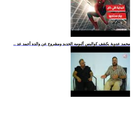
.. محمد عدوية يكشف كواليس ألبومه الجديد ومشروع عن والده أحمد عد