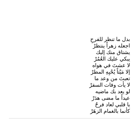
بدل ما تنظر للفرحِ
اجعله زهراً ينتظرْ
يشتاق منك إليك
يبكي عليك العُمُرْ
لا عشتَ في هواه
إلا مَيْتاً يُحْيِهِ المطرْ
تعبتَ من وعد ما
لا يأت وفات السفرْ
لو يعد بك ماضيه
عيداً ما مضى هدَرْ
يا قلبي لعاد فرحٌ
كأنما بالغمام الزهَرْ