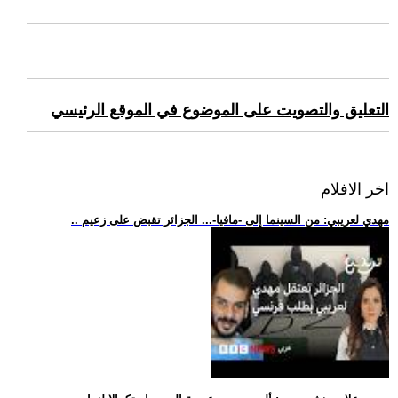
التعليق والتصويت على الموضوع في الموقع الرئيسي
اخر الافلام
.. مهدي لعريبي: من السينما إلى -مافيا-... الجزائر تقبض على زعيم