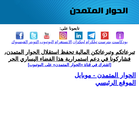
تابعونا على:
بودكاست
بنترست
تيلكرام
لينكدإن
الانستغرام
اليوتيوب
التويتر
الفيسبوك
تبرعاتكم وتبرعاتكن المالية تحفظ استقلال الحوار المتمدن،
فشاركونا في دعم استمرارية هذا الفضاء اليساري الحر
[اشترك في قناة ‫«الحوار المتمدن» على اليوتيوب]
الحوار المتمدن - موبايل
الموقع الرئيسي