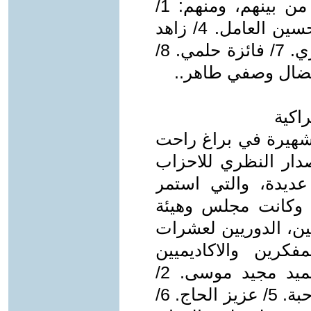
والمترجمين العراقيين الحصة الاكبر من بينهم، ومنهم: 1/
احمد كريم. 2/ أناهيد بوغوصيان. 3/ حسين العامل. 4/ زاهد
محمد. 5/ صادق الصايغ. 6/عادل مصري. 7/ فائزة حلمي. 8/
اكية
لشهيرة في براغ راحت
صدار النظري للاحزاب
 عديدة، والتي استمر
كثر من اربعة عقود، ولغاية 1990. وكانت مجلس وهيئة
ين، الدوريين لعشرات
كرين والاكاديميين
والمنظرين، ومنهم العراقيون: 1/ حميد مجيد موسى. 2/
رحيم عجينة. 3/ زكي خيرى. 4/ عادل حبة. 5/ عزيز الحاج. 6/