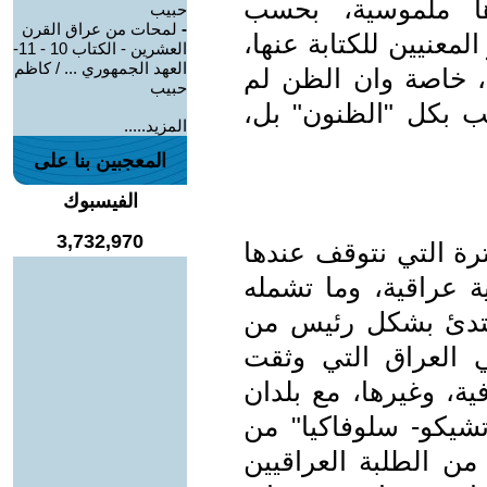
ها ملموسية، بحسب
حبيب
-
لمحات من عراق القرن
لمعنيين للكتابة عنها،
العشرين - الكتاب 10 - 11-
العهد الجمهوري ... / كاظم
 خاصة وان الظن لم
حبيب
يب بكل "الظنون" بل،
المزيد.....
المعجبين بنا على
الفيسبوك
3,732,970
رة التي نتوقف عندها
 عراقية، وما تشمله
تدئ بشكل رئيس من
ورية في العراق التي وثقت
فية، وغيرها، مع بلدان
تشيكو- سلوفاكيا" من
من الطلبة العراقيين