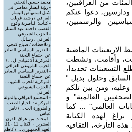
لمئات من العراقيين،
محمد حسين النجفي
-
رؤية ليسارٍ معاصر: في
 ودارسين، دعوا عنكم
سُبل استنهاض اليسار
العراقي / رشيد غويلب
ياسيين والرسميين،
-
كتاب: الناصرية وكوخ
القصب / احمد عبد الستار
-
الحزب الشيوعي
العراقي.. رسائل
وملاحظات / صباح كنجي
 الاربعينات الماضية
-
التقرير السياسي الصادر
عن اجتماع اللجنة
لت، وأقامت، ونشطت
المركزية الاعتيادي ل ... /
الحزب الشيوعي العراقي
لع التسعينات تحديدا،
-
التقرير السياسي الصادر
 السابق وحلول بديل "
عن اجتماع اللجنة
المركزية للحزب الشيو ...
وعليه، ومن بين تلكم
/ الحزب الشيوعي
العراقي
صحفيين العالمية" و
-
المجتمع العراقي والدولة
المركزية : الخيار الصعب
بات العالمي" ... كما
والضرورة الت ... / ثامر
عباس
براغ لهذه الكتابة
-
لمحات من عراق القرن
ذه التأرخة، الثقافية
العشرين - الكتاب 11 - 11
العهد الجمهوري ... / كاظم