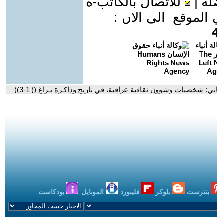
لة
|
للاتصال بالكاتب-ة
موقع الى الان :
ني: شخصيات وشؤون ثقافية عراقية، في تاريخ وذاكـرة بـراغ (( 1-3))
بنترست
بلوكر
فليبورد
الموبايل
بودكاست