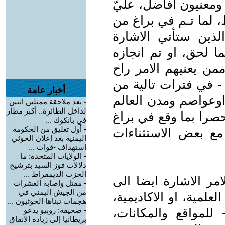
 ومعنيون افاضل، عليّ
، لما تـم في براغ من
لذين ستأتي الاشارة
ا لحق، او تم انجازه
ممن يعنيهم الامر راح
ّ - في فترات تالية من
أخبار عامة
اوعواصم ومدن العالم
-
بعد ملاحقة ممثلين اثنين
لداخل الطائرة.. أكبر مطار
 حصرا بما وقع في براغ
في بانكوك ...
-
أول تعليق من الحكومة
ع بعض الاستثناءات
اليمنية بعد إعلان الحوثي
استهداف -قوات ...
-
الولايات المتحدة: ما
دلالات فوز السيد بترشيح
الحزب الديمقراط ...
مر الاشارة ايضا الى
-
مقتل وإصابة العشرات
من الجيش اليمني في
لعلمية، او الاكاديمية،
هجمات تبناها الحوثيون ...
 للمواقع والمكانات،
-
صحيفة: روبيو يدعو
بريطانيا إلى زيادة الإنفاق