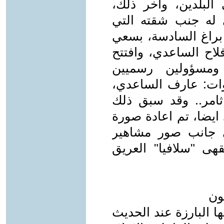
 البلدين، واخر ذلك،
 له جنب شقته التي
براغ السادسة، بسعي
فلاح الساعدي، وافتتح
مثلين ومسؤولين رسميين
ذوات: عارف الساعدي،
امر.. وقد سبق ذلك
ايضا، تم اعادة صورة
ى جانب صور مشاهير
هى "سلافيا" العريق
ون
ا البارزة عند الحديث