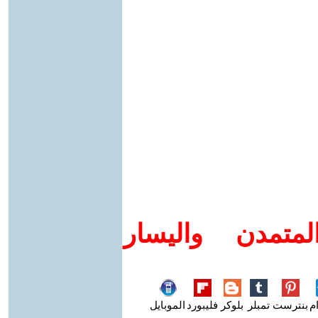
متمدن واليسار
م
بنترست
تمبلر
بلوكر
فليبورد
الموبايل