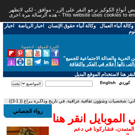
 أنواع الكوكيز نرجو النقر على الزر - موافق - لكي لاتظهر
This website uses cookies to ensure you ge
وكالة أنباء العمال
-
وكالة أنباء حقوق الإنسان
-
اخبار الرياضة
-
اخبار
لوم
التبرع للموقع - ادعمونا
حرية والعدالة الاجتماعية للجميع
"
تى نالها أعلام في الفكر والثقافة
قر هنا لاستخدام الموقع البديل
كوردي
English
ني: شخصيات وشؤون ثقافية عراقية، في تاريخ وذاكـرة بـراغ (( 1-3))
رواء الجصاني
لموبايل انقر هنا
 المتمدن، فشاركونا في دعم