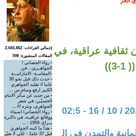
ي الحر
ثقافية عراقية، في
إجمالي القراءات: 2,660,862
المقالات المنشورة: 598
-
رواء الجصاني /
3))
الجواهــري... في
-المقامــة- الاماراتيـــة
-
حدث ذلك قبل نحو 30
عاما // تقليد الجواهري
الكبير ارفع وسام س ...
-
من جديد عن مـآثر الامام
الحسيّـن، في شعر
الجواهري، ونثره /// ...
الحوار المتمدن-العدد: 8132 - 2024 / 10 / 16 - 02:5
-
رواء الجصاني/ اسماء
ووقائع عراقيـة، في ذاكـرة
بــراغ، 1959 - ...
-
هذا ما كتبه الجواهري
مانية والتمدن في ال
قبل 37 عاما: - لكي لا نعيّر