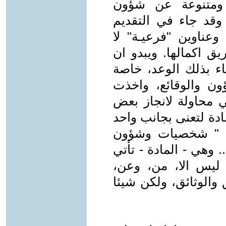
 ومتنوعة عن شؤون
وقد جاء في التقديم
عناوين "فرعيـة" لا
ق اكمالها. ويبدو ان
اء بذلك الوعد، خاصة
ون والوقائع، واخذت
 محاولة لانجاز بعض
ادة لتعنى بجانب واحد
ن " شخصيات وشؤون
. وهي - المادة - تأتي
يس الا، من، وعن،
 والوثائق، ولكن شيئا