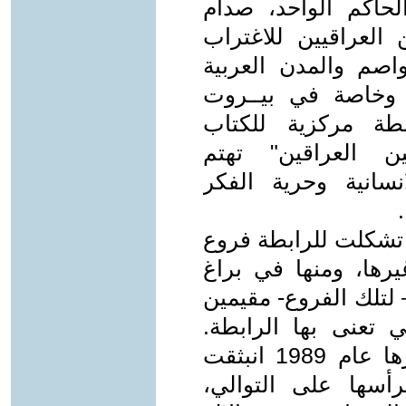
اكم الواحد، صدام
لعراقيين للاغتراب
اصم والمدن العربية
، وخاصة في بيــروت
كيل "رابطة مركزية للكتاب
ين العراقين" تهتم
سانية وحرية الفكر
، تشكلت للرابطة فروع
رها، ومنها في براغ
– لتلك الفروع- مقيمين
 تعنى بها الرابطة.
وعقد فرع براغ عدة مؤتمرات واخرها عام 1989 انبثقت
رأسها على التوالي،