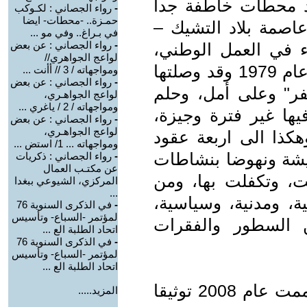
عد محطات خاطفة جدا
-
رواء الجصاني : لكـوكب
حمـزة.. -محطات- ايضا
صمة بلاد التشيك –
في بـراغ.. وفي مو ...
-
رواء الجصاني : عن بعض
 في العمل الوطني،
لواعج الجواهري//
وكنت من بينهم، وذلك بدءا من ربيع عام 1979 وقد وصلتها
ومواجهاته / 3 // أأنت ...
-
رواء الجصاني : عن بعض
سفر" وعلى أمل، وحلم
لواعج الجواهـري،
ومواجهاته / 2 / ياغري ...
يها غير فترة وجيزة،
-
رواء الجصاني : عن بعض
لواعج الجواهـري،
كذا الى اربعة عقود
ومواجهاته ... 1/ استض ...
يشة ونهوضا بنشاطات
-
رواء الجصاني : ذكريات
عن مكتـب العمال
فت، وتكفلت بها، ومن
المركزي، الشيوعي ببغدا
...
ية، ومدنية، وسياسية،
-
في الذكرى السنوية 76
لمؤتمر -السباع- وتأسيس
ن السطور والفقرات
اتحاد الطلبة الع ...
-
في الذكرى السنوية 76
لمؤتمر -السباع- وتأسيس
اتحاد الطلبة الع ...
وبهدف التذكير اقول باني كنت قد اتممت عام 2008 توثيقا
المزيد.....