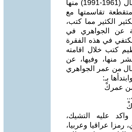
في ربوعها لثلاثين عاما بالتمام والكمال (1961-1991) منها
-1968) وبعدها متقطعة تقاسمتها مع
كثير الكثير مما كتب،
ة عن الجواهري في
كتفي في هذه الفقرة
ظيم كتب خلال اقامته
عة، عشر منها، وفيها، عن
ال من عمر الجواهري
من عمركْ
.
كْ
واكد عليه التشيك،
 رمزا عراقيا وعربيا،