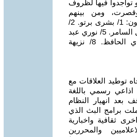
و تواجدوا فيها لظروف
وقصرت، ومن بينهم
المثقفون والمبدعون الراحلون النافذون: 1/ بشرى برتو. 2/
صلاح خالص. 3 / ذنون ايوب. 4/ فيصل السامر. 5/ نوري عبد
الرزاق. 6/ مجيد الونداوي. 7/ مهدي الحافظ. 8/ نزيهة
جاه توطيد العلاقات مع
 اذاعي رسمي باللغة
ف بعد انهيار النظام
 السابق عام 1989. وشملت برامج البث الذي
خرى ثقافية واخبارية
لاميين والمحررين