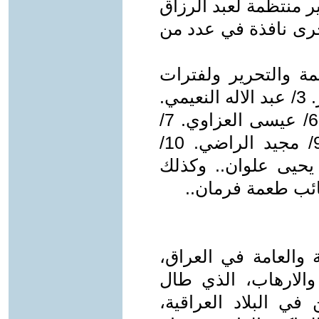
 منتظمة لعبد الرزاق
ى نافذة في عدد من
ة والتحرير ولفترات
متفاوتة: 1/ خالد السلام. 2/ زكي خضر. 3/ عبد الاله النعيمي.
4/ عدنان الاعسم . 5/ عزيز سباهي. 6/ عيسى العزاوي. 7/
غانم حمدون. 8/ فالح عبد الجبار. 9/ مجيد الراضي. 10/
فى عبود. 11/ نزار ناجي. 12/ يحيى علوان.. وكذلك
ائب طعمة فرمان..
 والعامة في العراق،
د العسف والارهاب، الذي طال
في البلاد العراقية،