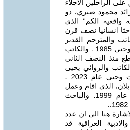
على الراحلين الاجلاء
رائد محمود صبري، ذو
 واقعية الكم" الذي
احثا انسانيا نصف قرن
 والكاتب والمترجم القدير
مصطفى عبود منذ اواخر السبعينات وحتى 1985 . والكاتب
ع منذ النصف الثاني
نات وحتى عام 1981.. والكاتب والروائي يحيى
بابان – جيان، من منتصف الستينات وحتى عام 2023 .
يلان، الذي اقام وعمل
في براغ لنحو عقدين وحتى وفاته عام 1999. والباحث
ارة هنا الى ان عدد
لادبية العراقية قد