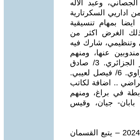
لجصاني، وعبد الاله
ن اداريي السكرتارية
 ايضا بمهام تنسيقية
لذلك الغرض اكثر من
 وتنظيمي، شارك فيه
ندوبين عنها، ومنهم
الذوات: 1/ حميد الخاقاني. 2/ زهير الجزائري. 3/ صادق
الصايغ. 4/ فائق بطي. 5/ فاضل العزاوي. 6/ فيصل لعيبي.
 عبد المجيد الراضي .. اضافة لكاتب
بطة في براغ، ومنهم
ابان- جيان، وقيس
* رواء الجصاني/ براغ- تشرين الاول 2024 – يتبع القسمان