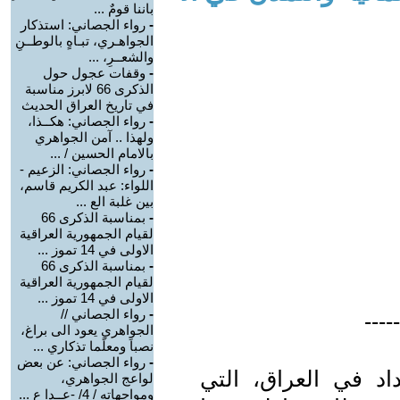
باننا قومٌ ...
-
رواء الجصاني: استذكار
الجواهـري، تبـاهٍ بالوطــنِ
والشعــرِ، ...
-
وقفات عجول حول
الذكرى 66 لابرز مناسبة
في تاريخ العراق الحديث
-
رواء الجصاني: هكــذا،
ولهذا .. آمن الجواهري
بالامام الحسين / ...
-
رواء الجصاني: الزعيم -
اللواء: عبد الكريم قاسم،
بين غلبة الع ...
-
بمناسبة الذكرى 66
لقيام الجمهورية العراقية
الاولى في 14 تموز ...
-
بمناسبة الذكرى 66
لقيام الجمهورية العراقية
الاولى في 14 تموز ...
-
رواء الجصاني //
-----
الجواهري يعود الى براغ،
نصباَ ومعلًما تذكاري ...
-
رواء الجصاني: عن بعض
داد في العراق، التي
لواعج الجواهري،
ومواجهاته / 4/ -عــدا ع ...