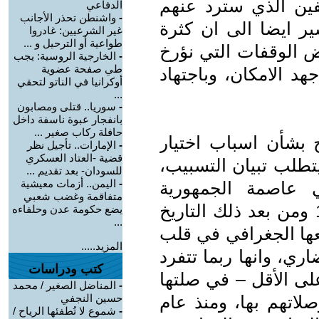
قفين الذي سترد عنهم
الدفاعي
-
واشنطن تحذر الأجانب
ير ايضا الى ان كثرة
غير الشرعيين: غادروا
طواعية أو الترحيل و ...
 الوقفات التي نؤرخ
-
الخارجية الروسية: يجب
طي صفحة عضوية
هد الامكان، وباجتهاد
أوكرانيا في الناتو لتحقي
...
-
سوريا.. قتلى ومصابون
بانفجار عبوة ناسفة داخل
حافلة ركاب صغير ...
بشأن اسباب اختيار
-
الإمارات.. تأجيل نظر
قضية -العتاد العسكري
يتطلب تبيان التسبيب،
للسودان- بعد تقديم ...
-
اليمن.. أزمات معيشية
ي عاصمة الجمهورية
متفاقمة وغضب شعبي
التشيكية، السلوفاكية حتى عام 1993 ومن بعد ذلك التاريخ
يضع حكومة عدن وحلفاءه
...
عها الجغرافي في قلب
المزيد.....
ري، وانها ربما تتفرد
كتب ودراسات
على الأقل – في صلتها
-
المناضل الصغير / محمد
لاتهم بها، ومنذ عام
حسين النجفي
-
شموع لا تُطفئها الرياح /