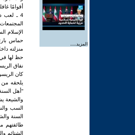
أقوامًا غافل
4 ـ لعب د
المجتمعات
الإسلام ال
حماس بارتم
المزيد.....
منزلته داخ
حظ لها في ت
نفاق الريس
كان الريسو
"أهل السنة
والشيعة يشت
السب والشت
السنة والش
طائفتهم من
الشتائم وا