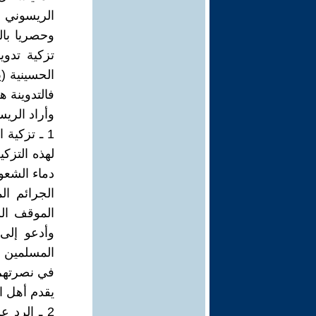
الريسوني ت
وحصريا بال
تزكية تدوي
الحسينية (ي
فالتدوينة 
وأراد الريس
1 ـ تزكية
لهذه التزك
دماء الشعو
الجرائم ال
الموقف الش
وأدعو إلى 
المسلمين ا
في نصرتهم 
يقدم أهل ال
2 ـ الرد 