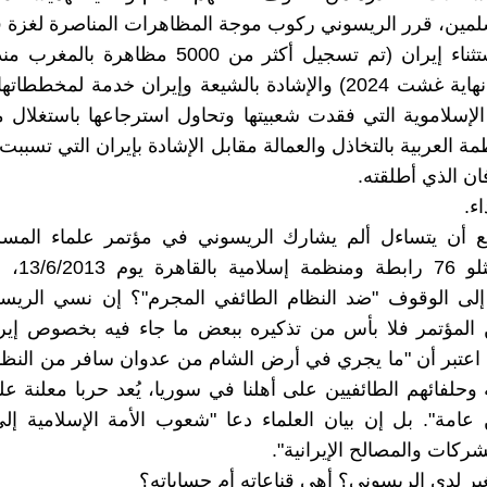
لمين، قرر الريسوني ركوب موجة المظاهرات المناصرة لغزة ف
2023 إلى نهاية غشت 2024) والإشادة بالشيعة وإيران خدمة لمخطط
الإسلاموية التي فقدت شعبيتها وتحاول استرجاعها باستغلال 
ظمة العربية بالتخاذل والعمالة مقابل الإشادة بإيران التي تسب
ان الذي أطلقته.
اء.
بع أن يتساءل ألم يشارك الريسوني في مؤتمر علماء المسل
حضره ممثلو 76
إلى الوقوف "ضد النظام الطائفي المجرم"؟ إن نسي الريسون
 المؤتمر فلا بأس من تذكيره ببعض ما جاء فيه بخصوص إي
 اعتبر أن "ما يجري في أرض الشام من عدوان سافر من النظام
وحلفائهم الطائفيين على أهلنا في سوريا، يُعد حربا معلنة عل
عامة". بل إن بيان العلماء دعا "شعوب الأمة الإسلامية إ
شركات والمصالح الإيرانية".
غير لدى الريسوني؟ أهي قناعاته أم حساباته؟