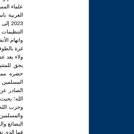
علماء المس
التنظيمات 
واتهام الأن
غزة بالطوف
ولاء بعد عد
يحق للمتت
المسلمين 
الصادر عن
الله؛ بحيث
وحزب الله 
والمسلمين 
البضائع وال
فما الذي ت