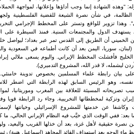
له: "وهذه الشهادة إنما وجب أداؤها وإعلانها، لمواجهة الحملا
الظالمة، في شأن نصرة الشيعة للقضية الفلسطينية ولجه
. وهذا تزوير للواقع وتستر على المخطط الإجرامي التخريب
ي يستهدف الدول والمجتمعات السنية. فمنذ السيطرة على ا
 أعلن الخميني أن الطريق إلى القدس تمر عبر بغداد؛ ليواصل خلي
 (لبنان، سوريا، اليمن بعد أن كانت أطماعه في السعودية والب
الخليج فأفشلت المخطط الإيراني. واليوم يسعى ملالي إيرا
ردن ليشمله، لا قدر الله، المشروع التدميري).
 على بيان رابطة علماء المسلمين بخصوص تدوينة خامنئي. 
نفسه، وهو الرئيس السابق لهذه الرابطة التي اضطر للاس
بب تصريحاته المسيئة للعلاقة بين المغرب وموريتانيا، لمواج
يران وتزكية لمخططاتها التخريبية. وجاء رد الرابطة قويا وف
وكاشفا عن خدمتها للمشروع الإسرائيلي وخيانتها لإسما
ما بعد: ففي الوقت الذي خيَّب فيه النظام الإيراني الحالي، ما 
 نصرة حقيقية لأهل غزة، بعد أن خذلها القريب والبعيد، ولو 
 ماء الوجه بعد استهداف القائد المجاهد (إسماعيل هنية) رئ