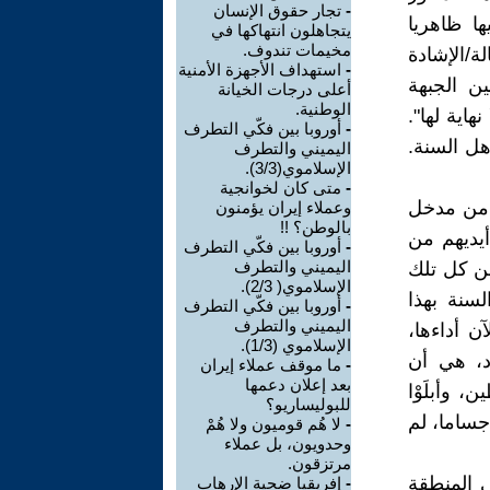
-
تجار حقوق الإنسان
ها ظاهريا
يتجاهلون انتهاكها في
مخيمات تندوف.
ة/الإشادة
-
استهداف الأجهزة الأمنية
ين الجبهة
أعلى درجات الخيانة
الوطنية.
اية لها".
-
أوروبا بين فكّي التطرف
هل السنة.
اليميني والتطرف
الإسلاموي(3/3).
-
متى كان لخوانجية
د من مدخل
وعملاء إيران يؤمنون
بالوطن؟ !!
أيديهم من
-
أوروبا بين فكّي التطرف
اليميني والتطرف
عن كل تلك
الإسلاموي( 2/3).
لسنة بهذا
-
أوروبا بين فكّي التطرف
اليميني والتطرف
ن أداءها،
الإسلاموي (1/3).
ود، هي أن
-
ما موقف عملاء إيران
بعد إعلان دعمها
 وأبلَوْا
للبوليساريو؟
جساما، لم
-
لا هُم قوميون ولا هُمْ
وحدويون، بل عملاء
مرتزقون.
ي المنطقة
-
إفريقيا ضحية الإرهاب