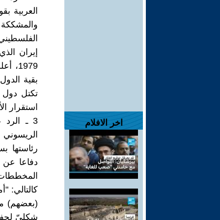
العربية بقو
والمشككة 
الفلسطيني"
إيران الذ
1979،
بقية الدول
تكتل دول 
استقرار الأ
3 ـ الرد
اخر الافلام
الريسوني 
رئاستها بس
دفاعا عن إ
المخططات 
كالتالي: "أ
(بعضهم) من
شكليّ لحفظ