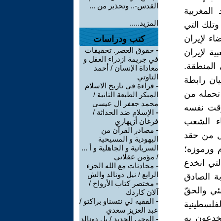
القدس-.. وتحذير من ...
المغربية
المزيد.....
وتلك التي
اء لإيران
كتب ودراسات
-
حقوق العصر. تحقيقات
ية لإيران
في جريمة ازدراء العقل و
المنطقة.
معاداة الإنسان / أحمد
التاوتي
يان رابطة
-
قراءة في تاريخ الاسلام
 تحمله من
المبكر الطبعة الثانية /
محمد جعفر ال عيسى
وقت نفسه
-
الإسلام ضد الحداثة /
اء الشعب
فرغان أزيهاري
-
مصادر القرآن من
ل من حقد
اليهودية و المسيحية
السريانية و الجاهلية و أ ...
م ورموزه؛
/ مؤمن عقلاني
تي انخدع
-
محادثات مع الله الجزء
الرابع / نيل دونالد والش
بة الصادق
-
مختصر كتاب الأرواح /
ئي والحقّ
آلان كاردك
-
الفقيه لي نتسناو براكتو /
لفلسطينية
عبد العزيز سعدي
خدعون به
-
الوحي الجديد / يل دونالد