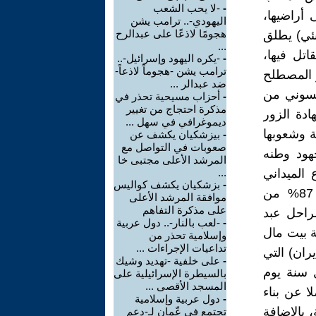
-
-لا يحب الشعب
 أراضيها،
اليهودي-.. ترامب يشن
هجومًا لاذعًا على عبدالرح
نئي) يطلق
...
اتل فيها،
-
-يكره اليهود وإسرائيل-..
ترامب يشن -هجوماً لاذعاً-
و المصطلح
ضد عبدالر ...
ريسوني من
-
أحزاب مسيحية تحذر في
مذكرة احتجاج من تغيير
ادة الزور
ديموغرافي في سهل ...
ية وشعوبها
-
بيزشكيان يكشف عن
صعوبات في التواصل مع
هود وطنه
المرشد الأعلى مجتبى خا
الميداني
...
-
بزشكيان يكشف كواليس
للجنة القدس المنبثقة عن منظمة المؤتمر الإسلامي المغرب بنسبة 87% من
موافقة المرشد الأعلى
على مذكرة التفاهم
لراحل عبد
-
-لعب بالنار-.. دول عربية
ة بيت مال
وإسلامية تحذر من
تداعيات الإجراءات ...
د إيران) التي
-
على خلفية -تهديد وشيك
ل سنة يوم
بالسيطرة الإسرائيلية على
المسجد الأقصى ...
 عن بناء
-
دول عربية وإسلامية
بالإضافة
تجتمع في عّمان لـ-دعم