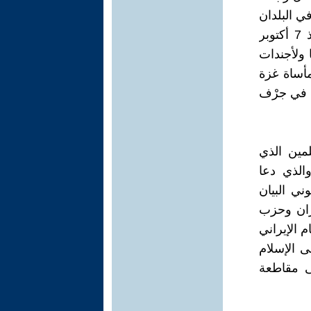
ي البلدان
العربية باستثناء إيران (تم تسجيل أكثر من 5000 مظاهرة بالمغرب منذ 7 أكتوبر
اتها ولأجندات
مأساة غزة
بت في جرْف
مين الذي
 رابطة ومنظمة إسلامية بالقاهرة يوم 13/6/2013، والذي دعا
ي البيان
ران وحزب
 الإيراني
ى الإسلام
لى مقاطعة