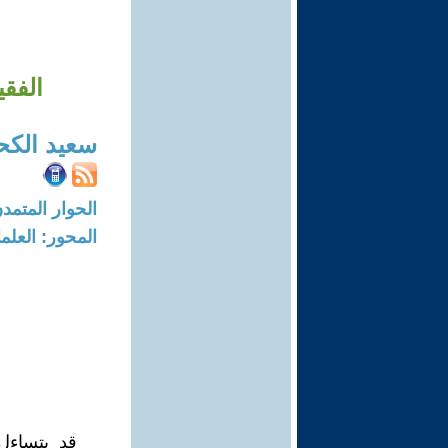
الفقي
سعيد الكح
الحوار المتمدن-العدد: 8092 - 4
المحور: العلما
قد يتساءل