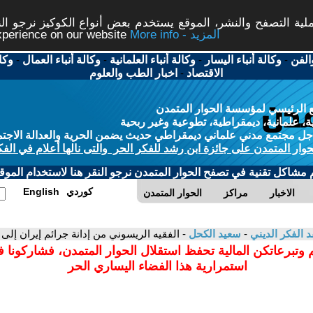
ة التصفح والنشر، الموقع يستخدم بعض أنواع الكوكيز نرجو النق
More info - المزيد
experience on our website
الفن
-
وكالة أنباء اليسار
-
وكالة أنباء العلمانية
-
وكالة أنباء العمال
-
وكا
الاقتصاد
-
اخبار الطب والعلوم
 الرئيسي لمؤسسة الحوار المتمدن
، علمانية، ديمقراطية، تطوعية وغير ربحية
ل مجتمع مدني علماني ديمقراطي حديث يضمن الحرية والعدالة الاجتم
حوار المتمدن على جائزة ابن رشد للفكر الحر والتى نالها أعلام في الفك
م مشاكل تقنية في تصفح الحوار المتمدن نرجو النقر هنا لاستخدام الموقع
كوردي
English
الاخبار
مراكز
الحوار المتمدن
د الفكر الديني
-
سعيد الكحل
- الفقيه الريسوني من إدانة جرائم إيران إلى ا
 وتبرعاتكن المالية تحفظ استقلال الحوار المتمدن، فشاركونا 
استمرارية هذا الفضاء اليساري الحر