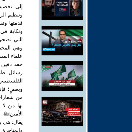
إلى تخصيص 
وتنظيم الر
قدمتها وتقد
ونكاية في 
التي تضحي 
وهي المخطط
علماء المسل
حقد دفين 
رسائل طمأ
الفلسطيني
وبغضٍ؛ فإن
من شعارات
بها من لا 
الأمينﷺ، و
يقال: هي ب
والمتاجرة 