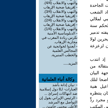
والنهب والانقلاب (4/4).
ت الجاحدة
-
إفريقيا ضحية الإرهاب
والنهب والانقلاب (3/4).
اد الشعب
-
إفريقيا ضحية الإرهاب
ي لملالي
والنهب والانقلاب (2/4).
-
إفريقيا ضحية الإرهاب
لحكم سنة
والنهب والانقلاب (1/4).
فته تدمير
-
الدبلوماسية الأمنية
تكرس ريادة المغرب في
حرين لولا
محاربة الإرهاب.
ن لزعزعة
-
أبعدوا لخوانجية عن
المجالس العلمية
والخطب المنبرية.
إذ انتدب
المزيد.....
تقالة من
هة البيان
وكالة أنباء العلمانية
اضحا لتلك
-
-بيان إدانة بأشد
عيل هنية
العبارات- لـ8 دول إسلامية
كان ينتظره
ضد انتهاكات إسرائ ...
-
الرئيس الإيراني يقول إن
مجرد ردٍّ
التواصل مع المرشد
يس المكتب
الأعلى مجتبى خامنئ ...