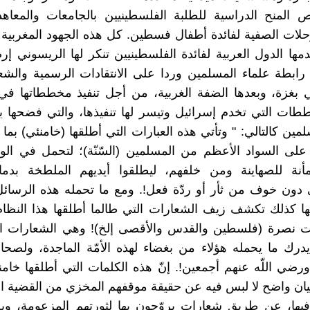
المنح الدراسية للطلبة الفلسطينيين بالجامعات والمعاهد 
حلات الصفية لفائدة أطفال فسطين. كل هذه الجهود المغربية 
مها الدول العربية لفائدة الفلسطينيين تنكر لها الريسوني إرض
رابطة علماء المسلمين وردا على الانتقادات الرسمية والشعب
بغزة، وبعدها الضفة الغربية، من أجل تنفيذ مخططاتها في 
ات التي تخدم إسرائيل وتيسر لها تنفيذها، والتي فضحها ب
مين كالتالي: " وتأتي هذه العبارات التي أطلقها (خامنئي) بما
على السواد الأعظم من المسلمين (السّنّة)؛ لتحمل في ال
نة للصهاينة ومن خلفهم، ليطلقوا أيديهم الملطخة بدم
 دون خوف من ثأر أو ردّة فعل!. ومع ما تحمله هذه الرسائ
ها كذلك تكشف زيف الشعارات التي طالما أطلقها هذا النظا
 نصرة (فلسطين والقدس والأقصى إلخ)! وهي الشعارات ال
يدرك ما يحمله هؤلاء من بغضاء لهذه الأمّة الماجدة، ولصحا
رضي اللّه عنهم أجمعين!. إنّ هذه الكلمات التي أطلقها خامن
يان واضح لا لبس فيه عن حقيقة موقفهم المخزي من القضية ا
فيها، عن طريق شعارات يروّجون بها لثورتهم المزعومة، وي