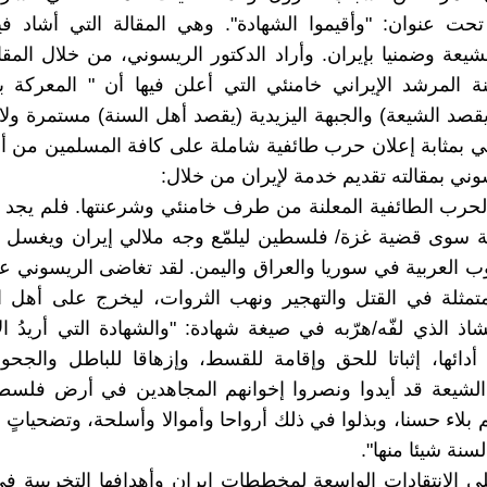
حت عنوان: "وأقيموا الشهادة". وهي المقالة التي أشاد في
شيعة وضمنيا بإيران. وأراد الدكتور الريسوني، من خلال المقال
نة المرشد الإيراني خامنئي التي أعلن فيها أن " المعركة ب
قصد الشيعة) والجبهة اليزيدية (يقصد أهل السنة) مستمرة ولا نه
هي بمثابة إعلان حرب طائفية شاملة على كافة المسلمين من أ
وني بمقالته تقديم خدمة لإيران من خلال:
 الحرب الطائفية المعلنة من طرف خامنئي وشرعنتها. فلم يج
ية سوى قضية غزة/ فلسطين ليلمّع وجه ملالي إيران ويغسل 
ب العربية في سوريا والعراق واليمن. لقد تغاضى الريسوني 
متمثلة في القتل والتهجير ونهب الثروات، ليخرج على أهل ا
اذ الذي لفّه/هرّبه في صيغة شهادة: "والشهادة التي أريدُ الآ
أدائها، إثباتا للحق وإقامة للقسط، وإزهاقا للباطل والجح
لشيعة قد أيدوا ونصروا إخوانهم المجاهدين في أرض فلسطين،
بلاء حسنا، وبذلوا في ذلك أرواحا وأموالا وأسلحة، وتضحياتٍ 
سنة شيئا منها".
على الانتقادات الواسعة لمخططات إيران وأهدافها التخريبية ف