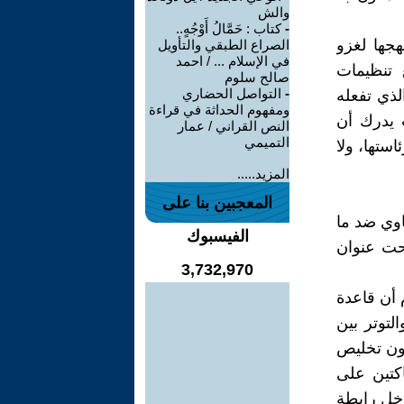
والش
-
كتاب : حَمَّالُ أَوْجُهٍ..
هجها لغزو
الصراع الطبقي والتأويل
في الإسلام ... / احمد
 تنظيمات
صالح سلوم
-
التواصل الحضاري
لذي تفعله
ومفهوم الحداثة في قراءة
ت يدرك أن
النص القراني / عمار
التميمي
ستها، ولا
المزيد.....
المعجبين بنا على
اوي ضد ما
الفيسبوك
لشيعة. فقد أقر بنفسه عبر مقالة بتاريخ 13/10/2008 تحت عنوان
3,732,970
 أن قاعدة
لتوتر بين
لون تخليص
اكتين على
اخل رابطة