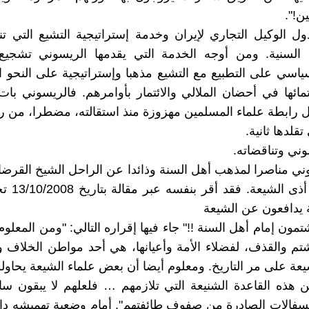
ين!".
ول الوكيل التجاري لإيران وخدمة إستراتيجية التشيع التي تن
 السنية. ومن أوجه الخدمة التي يقدمها الريسوني تشجيع
سياسي على التطبيع مع التشيع مذهبا وإستراتيجية على النحو ا
ائها في أحضان الملالي والائتمار بأوامرهم. فالريسوني با
ل رابطة علماء المسلمين مهزوزة منذ استقالته، مضطرا، من رئا
قلدها ثانية.
وني وتناقضاته.
ني مناصرا لمذهب أهل السنة وذائدا عن الراحل الشيخ القرض
يلحقه من أذى ا
 يدافعون عن الشيعة
مون إمام أهل السنة !!" جاء فيها إقراره التالي: "ومن المعلوم
م والقذف، لفضلاء الأمة وأعيانها، هي أحد مواطن الخلاف وا
يعة على مر التاريخ. ومعلوم أيضا أن بعض علماء الشيعة يحاو
 هذه القاعدة الشنيعة التي تلازمهم … فلعلهم لا يبقون س
لسفالات الصادرة من صفوف طائفتهم". أمام وضعية تهميشه د