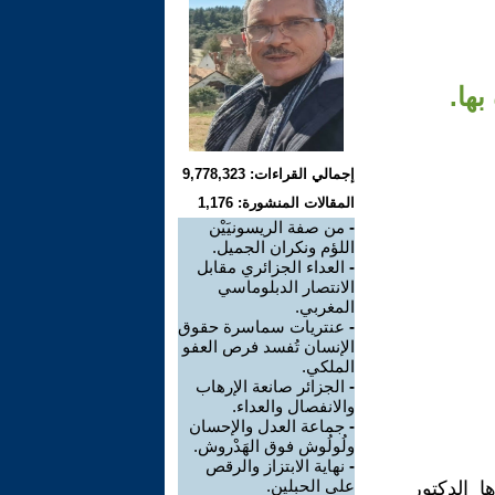
بها.
إجمالي القراءات: 9,778,323
المقالات المنشورة: 1,176
-
من صفة الريسونيَيْن
اللؤم ونكران الجميل.
-
العداء الجزائري مقابل
الانتصار الدبلوماسي
المغربي.
-
عنتريات سماسرة حقوق
الإنسان تُفسد فرص العفو
الملكي.
-
الجزائر صانعة الإرهاب
والانفصال والعداء.
-
جماعة العدل والإحسان
ولُولُوش فوق الهَدْروش.
-
نهاية الابتزاز والرقص
على الحبلين.
 الدكتور