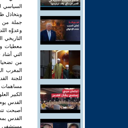
السياسي لح
وبتخاذل ظا
جملة من الت
وعدوَّه ال
التاريخي ا
معطيات واق
التي أشاد ف
من تضحيات
المغرب ال
مساهمات ال
الكبير العل
أصبحت تتحد
القدس بمظا
مستشفى بغ