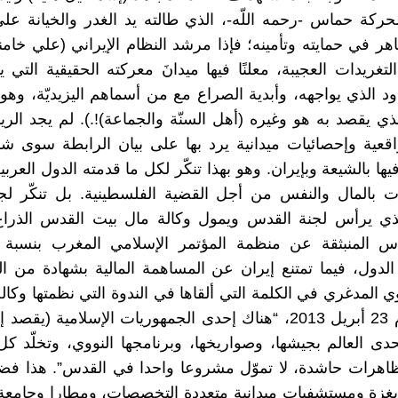
ركة حماس -رحمه اللّه-، الذي طالته يد الغدر والخيانة على
هر في حمايته وتأمينه؛ فإذا مرشد النظام الإيراني (علي خام
غريدات العجيبة، معلنًا فيها ميدانَ معركته الحقيقية التي يق
لدود الذي يواجهه، وأبدية الصراع مع من أسماهم اليزيديّة، وه
لذي يقصد به هو وغيره (أهل السنّة والجماعة)!.). لم يجد ال
عية وإحصائيات ميدانية يرد بها على بيان الرابطة سوى شه
يها بالشيعة وبإيران. وهو بهذا تنكّر لكل ما قدمته الدول العرب
 بالمال والنفس من أجل القضية الفلسطينية. بل تنكّر لج
ذي يرأس لجنة القدس ويمول وكالة مال بيت القدس الذراع 
دول، فيما تمتنع إيران عن المساهمة المالية بشهادة من ا
وي المدغري في الكلمة التي ألقاها في الندوة التي نظمتها وكال
القدس يوم 23 أبريل 2013، “هناك إحدى الجمهوريات الإسلامية (يقص
ى العالم بجيشها، وصواريخها، وبرنامجها النووي، وتخلّد ك
هرات حاشدة، لا تموّل مشروعا واحدا في القدس”. هذا فضلا
زة ومستشفيات ميدانية متعددة التخصصات، ومطارا وجامعة، 