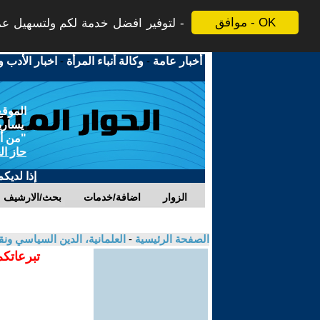
موافق - OK
لتوفير افضل خدمة لكم ولتسهيل عملي
أخبار عامة
-
وكالة أنباء المرأة
-
اخبار الأدب و
الموقع
يسارية
"من أج
حاز ال
إذا لديك
الزوار
اضافة/خدمات
بحث/الارشيف
الصفحة الرئيسية
-
العلمانية، الدين السياسي ونق
تبرعاتكم