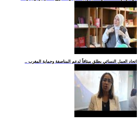
.. اتحاد العمل النسائي يطلق ميثاقاً لدعم المناصفة وحماية المغرب