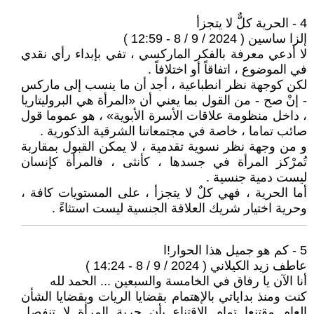
4 - الحرية كلٌّ لا يتجزأ
إلزا ساسين ( 2024 / 9 / 8 - 12:59 )
لا أدعي معرفة بالفكر الماركسي ، تفي بإبداء رأي نقدي
في الموضوع ، اتفاقاً أو اختلافاً .
لكن كوجهة نظر انطباعية ، أجد أن ما ينسب إلى ماركس
- إنْ صح - من القول بما يعني أن «المرأة هي البروليتاريا
، داخل منظومة علاقات الأسرة الأبوية» ، هو عموما قول
صائب تماما ، خاصة في مجتمعاتنا الشرقية الذكورية .
و من وجهة نظر نسوية تقدمية ، لا يمكن القبول بمقاربة
تُمرْكز المرأة في جسدها ، كأنثى ، فالمرأة كإنسان
ليست دمية جنسية .
أما الحرية ، فهي كلٌ لا يتجزأ ، على المستويات كافة ،
وحرية اختيار شريك العلاقة الجنسية ليست استثاءً .
5 - كم هو جميل هذا الحوار!ا
عاطف زيد الكيلاني ( 2024 / 9 / 8 - 14:24 )
أنا الآن يا رفاق في الخامسة والسبعين ... الحمد لله
كنت ومنذ بداياتي بالإهتمام بقضايا الريات وبقضايا الشأن
العام مقتنعا تمام الإقتناع بأن حرية المرأة لا تنفصل