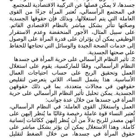
جسدها، لا يمكن فصلها عن التركيبة الاقتصادية للمجتمع.
في المجتمع الرأسمالي، تُعتبر المرأة جزءًا من القوى
العاملة التي يتم استغلالها، وبذلك فإن حقوقها الجسدية
وصحّتها تتأثر بشكل مباشر بالنظام الاقتصادي القائم.
على سبيل المثال، الأجور المنخفضة وعدم الاستقرار
الوظيفي يمكن أن يؤثران على قدرة المرأة على الوصول
إلى خدمات الصحة الجيدة والوسائل التي تحتاجها للحفاظ
على صحتها الجسدية.
2. تأثير النظام الرأسمالي على حرية المرأة في جسدها
النظام الرأسمالي، وفقًا للماركسية، يقوم على استغلال
العمل وتحقيق الربح على حساب احتياجات العمال
الأساسية. هذا يشمل النساء، اللاتي يتعرضن لتقليص
حقوقهن في مجالات متعددة، بما في ذلك حقوقهن
الجسدية. يمكن تحليل تأثير النظام الرأسمالي على حرية
المرأة في جسدها من خلال عدة جوانب:
العمل واستغلال القوى العاملة: في النظام الرأسمالي،
تُعتبر النساء قوة عاملة رخيصة وغالبًا ما يُنظر إليهن على
أنهن مصدر للربح بدلاً من أن يُنظر إليهن ككائنات إنسانية
كاملة. وهذا الاستغلال يمكن أن يؤثر بشكل مباشر على
حقوق المرأة في جسدها، من خلال الضغط لتقليل