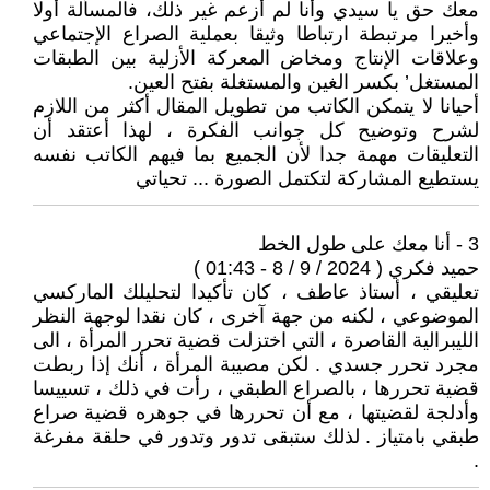
معك حق يا سيدي وأنا لم أزعم غير ذلك، فالمسألة أولا
وأخيرا مرتبطة ارتباطا وثيقا بعملية الصراع الإجتماعي
وعلاقات الإنتاج ومخاض المعركة الأزلية بين الطبقات
المستغل’ بكسر الغين والمستغلة بفتح العين.
أحيانا لا يتمكن الكاتب من تطويل المقال أكثر من اللازم
لشرح وتوضيح كل جوانب الفكرة ، لهذا أعتقد أن
التعليقات مهمة جدا لأن الجميع بما فيهم الكاتب نفسه
يستطيع المشاركة لتكتمل الصورة ... تحياتي
3 - أنا معك على طول الخط
حميد فكري ( 2024 / 9 / 8 - 01:43 )
تعليقي ، أستاذ عاطف ، كان تأكيدا لتحليلك الماركسي
الموضوعي ، لكنه من جهة آخرى ، كان نقدا لوجهة النظر
الليبرالية القاصرة ، التي اختزلت قضية تحرر المرأة ، الى
مجرد تحرر جسدي . لكن مصيبة المرأة ، أنك إذا ربطت
قضية تحررها ، بالصراع الطبقي ، رأت في ذلك ، تسييسا
وأدلجة لقضيتها ، مع أن تحررها في جوهره قضية صراع
طبقي بامتياز . لذلك ستبقى تدور وتدور في حلقة مفرغة
.