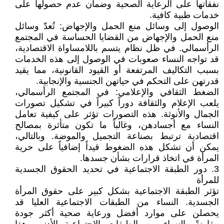
نفقاتها على الرعاية الصحية وضمان عدم حصولها على
خدمات طبية كافية.
الوصول إلى وسائل منع الحمل والإجهاض: تُعدّ وسائل
منع الحمل والإجهاض من القضايا الحساسة في المجتمع
الرأسمالي. في ظل نظام يتسم باللامساواة الاقتصادية،
قد تواجه النساء صعوبات في الوصول إلى هذه الخدمات
بسبب التكاليف المرتفعة أو القيود القانونية، مما يقيد
قدرتهن على التحكم في حياتهن الجنسية والإنجابية.
الضغط الثقافي والإعلامي: في المجتمع الرأسمالي،
يلعب الإعلام والثقافة دوراً كبيراً في تشكيل تصورات
الجمال والأنوثة. هذه التصورات تؤثر على كيفية تعامل
النساء مع أجسادهن، وغالباً ما تكون متأثرة بمصالح
اقتصادية ترتبط بصناعة التجميل والموضة. وبالتالي،
يمكن أن تشكل هذه الضغوط قيداً إضافياً على حرية
المرأة في اتخاذ قرارات بشأن جسدها.
3. دور الطبقة الاجتماعية في تحديد الحقوق الجسدية
للمرأة
تؤثر الطبقة الاجتماعية بشكل كبير على حقوق المرأة
الجسدية. النساء من الطبقات الاجتماعية العليا قد
يحصلن على موارد أفضل ورعاية صحية أكثر جودة