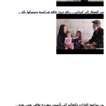
.. من القوقاز إلى كوباني... رحلة نزوح عائلة شركسية وتمسكها باله
.. من مواجهة العادات والتقاليد إلى تأسيس مشروع ثقافي يؤمن بقوة