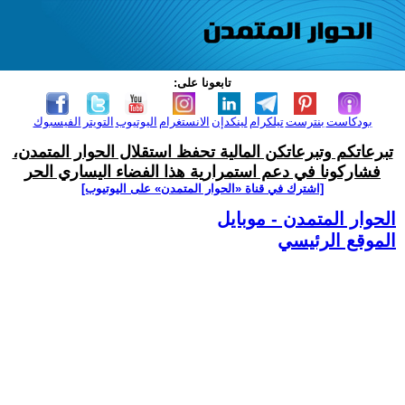
تابعونا على:
بودكاست
بنترست
تيلكرام
لينكدإن
الانستغرام
اليوتيوب
التويتر
الفيسبوك
تبرعاتكم وتبرعاتكن المالية تحفظ استقلال الحوار المتمدن،
فشاركونا في دعم استمرارية هذا الفضاء اليساري الحر
[اشترك في قناة ‫«الحوار المتمدن» على اليوتيوب]
الحوار المتمدن - موبايل
الموقع الرئيسي