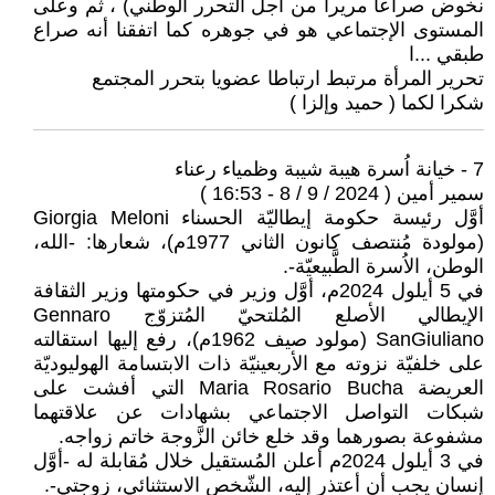
نخوض صراعا مريرا من أجل التحرر الوطني) ، ثم وعلى
المستوى الإجتماعي هو في جوهره كما اتفقنا أنه صراع
طبقي ...ا
تحرير المرأة مرتبط ارتباطا عضويا بتحرر المجتمع
شكرا لكما ( حميد وإلزا )
7 - خيانة اُسرة هيبة شيبة وظمياء رعناء
سمير أمين ( 2024 / 9 / 8 - 16:53 )
أوَّل رئيسة حكومة إيطاليّة الحسناء Giorgia Meloni
(مولودة مُنتصف كانون الثاني 1977م)، شعارها: -الله،
الوطن، الاُسرة الطَّبيعيّة-.
في 5 أيلول 2024م، أوَّل وزير في حكومتها وزير الثقافة
الإيطالي الأصلع المُلتحيّ المُتزوّج Gennaro
SanGiuliano (مولود صيف 1962م)، رفع إليها استقالته
على خلفيّة نزوته مع الأربعينيّة ذات الابتسامة الهوليوديّة
العريضة Maria Rosario Bucha التي أفشت على
شبكات التواصل الاجتماعي بشهادات عن علاقتهما
مشفوعة بصورهما وقد خلع خائن الزَّوجة خاتم زواجه.
في 3 أيلول 2024م أعلن المُستقيل خلال مُقابلة له -أوَّل
إنسان يجب أن أعتذر إليه، الشّخص الاستثنائي، زوجتي-.